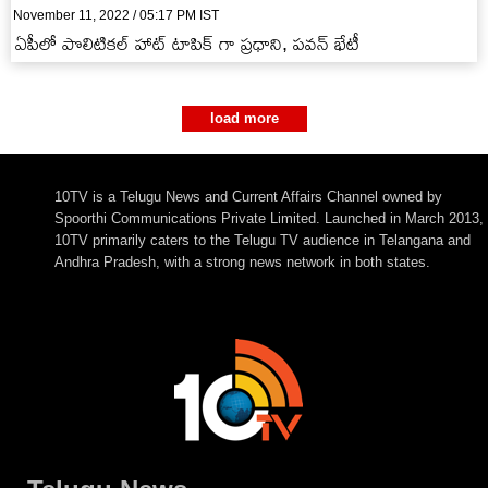
November 11, 2022 / 05:17 PM IST
ఏపీలో పొలిటికల్ హాట్ టాపిక్ గా ప్రధాని, పవన్ భేటీ
load more
10TV is a Telugu News and Current Affairs Channel owned by
Spoorthi Communications Private Limited. Launched in March 2013,
10TV primarily caters to the Telugu TV audience in Telangana and
Andhra Pradesh, with a strong news network in both states.