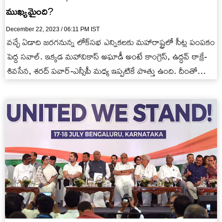
ముఖ్యమైంది?
December 22, 2023 / 06:11 PM IST
వచ్చే ఏడాది జరగనున్న లోక్‌సభ ఎన్నికలకు మహారాష్ట్రలో సీట్ల పంపకం
పెద్ద సవాల్‌. ఇక్కడ మహావికాస్ అఘాడీ అంటే కాంగ్రెస్, ఉద్ధవ్ ఠాక్రే-
శివసేన, శరద్ పవార్-ఎన్సీపీ మధ్య ఇప్పటికే పొత్తు ఉంది. దీంతో
మహారాష్ట్రలోని…