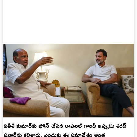
నితీశ్ కుమార్‌కు ఫోన్ చేసిన రాహుల్ గాంధీ ఇప్పుడు శరద్
పవార్‌ను కలిశారు, ఎందుకు ఈ సమావేశం అంత