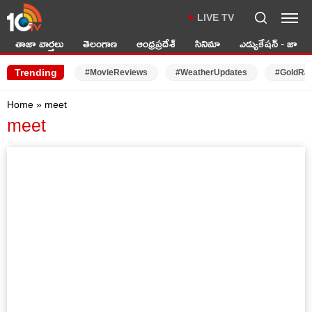
LIVE TV
తాజా వార్తలు
తెలంగాణ
ఆంధ్రప్రదేశ్
సినిమా
ఎడ్యుకేషన్ - జాబ్స్
Trending
#MovieReviews
#WeatherUpdates
#GoldRa
Home
»
meet
meet