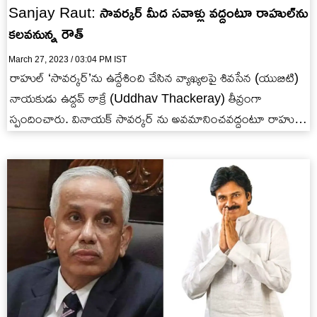
Sanjay Raut: సావర్కర్ మీద సవాళ్లు వద్దంటూ రాహుల్‭ను
కలవనున్న రౌత్
March 27, 2023 / 03:04 PM IST
రాహుల్ ‘సావర్కర్’ను ఉద్దేశించి చేసిన వ్యాఖ్యలపై శివసేన (యుబిటి)
నాయకుడు ఉద్దవ్ ఠాక్రే (Uddhav Thackeray) తీవ్రంగా
స్పందించారు. వినాయక్ సావర్కర్ ను అవమానించవద్దంటూ రాహుల్
గాంధీకి హెచ్చరికలు చేశారు. హిందుత్వ సిద్ధాంతకర్త వీడీ…