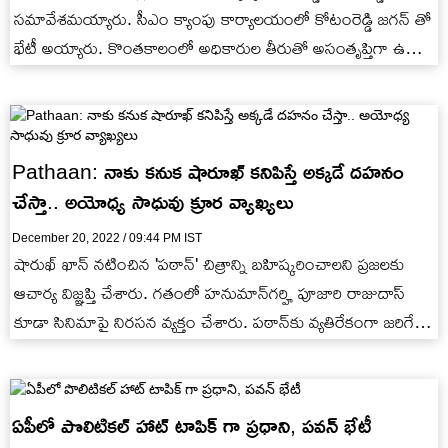
సమావేశమయ్యారు. సీఎం క్యాంపు కార్యాలయంలో కోటంరెడ్డి జగన్ తో
భేటీ అయ్యారు. కొంతకాలంలో అధికారుల తీరుతో అసంతృప్తిగా ఉన్న
కోటంరెడ్డి సీఎంతో…
Pathaan: నాకు కనుక షారూఖ్ కనిపిస్తే అక్కడే దహనం
చేస్తా.. అయోధ్య సాధువు క్రూర వ్యాఖ్యలు
December 20, 2022 / 09:44 PM IST
షారుఖ్‌ ఖాన్‌ నటించిన 'పఠాన్‌' చిత్రాన్ని బహిష్కరించాలని ప్రజలకు
ఆచార్య విజ్ఞప్తి చేశారు. గతంలో హనుమాన్‌గర్హి పూజారి రాజుదాస్
కూడా సినిమాపై నిరసన వ్యక్తం చేశారు. పఠాన్‌కు వ్యతిరేకంగా జరిగే
నిరసనను రాష్ట్రీయ స్వయంసేవక్…
ఏపీలో పొలిటికల్ హాట్ టాపిక్ గా ప్రధాని, పవన్ భేటీ