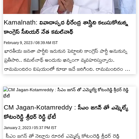
Kamalnath: వివాదాస్పద ధీరేంద్ర శాస్త్రిని కలుసుకోనున్న
కాంగ్రెస్ సీనియర్ నేత కమల్‭నాథ్
February 9, 2023 / 08:39 AM IST
భారతీయ జనతా పార్టీని ఇరుకున పెట్టాలని కాంగ్రెస్ పార్టీ అనుకున్న
ప్రతీసారి.. కమల్‭నాథ్ అందుకు భిన్నంగా వ్యవహరిస్తున్నారు.
రామమందిరం విషయంలో కూడా ఇదే జరిగింది. రామమందిరం పూర్తి
క్రెడిట్ బీజేపీ తీసుకుని కాంగ్రెస్ పార్టీని…
CM Jagan-Kotamreddy : సీఎం జగన్ తో ఎమ్మెల్యే
కోటంరెడ్డి శ్రీధర్ రెడ్డి భేటీ
January 2, 2023 / 05:37 PM IST
సీఎం జగన్ తో నెల్లూరు రూరల్ ఎమ్మెల్యే కోటంరెడ్డి శ్రీధర్ రెడ్డి