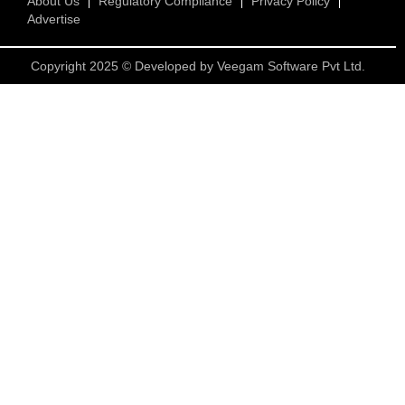
About Us
Regulatory Compliance
Privacy Policy
Advertise
Copyright 2025 © Developed by
Veegam Software Pvt Ltd.