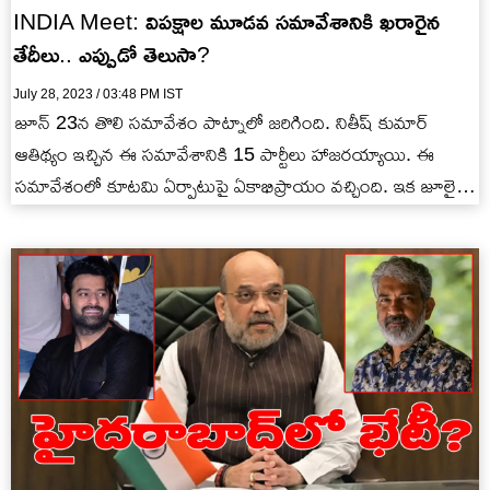
INDIA Meet: విపక్షాల మూడవ సమావేశానికి ఖరారైన
తేదీలు.. ఎప్పుడో తెలుసా?
July 28, 2023 / 03:48 PM IST
జూన్ 23న తొలి సమావేశం పాట్నాలో జరిగింది. నితీష్ కుమార్
ఆతిథ్యం ఇచ్చిన ఈ సమావేశానికి 15 పార్టీలు హాజరయ్యాయి. ఈ
సమావేశంలో కూటమి ఏర్పాటుపై ఏకాభిప్రాయం వచ్చింది. ఇక జూలై
17,18న బెంగళూరులో…