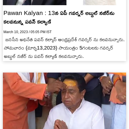
Pawan Kalyan : 13న ఏపీ గవర్నర్ అబ్దుల్ నజీర్‌ను
కలవనున్న పవన్ కల్యాణ్
March 10, 2023 / 05:05 PM IST
జనసేన అధినేత పవన్ కల్యాన్ ఆంధ్రప్రదేశ్ గవర్నర్ ను కలవనున్నారు.
సోమవారం (మార్చి13,2023) సాయంత్రం 5గంటలకు గవర్నర్
అబ్దుల్ నజీర్ ను పవన్ కల్యాణ్ కలవనున్నారు.