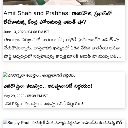
Amit Shah and Prabhas: రాజమౌళి, ప్రభాస్‭తో
భేటీకానున్న కేంద్ర హోంమంత్రి అమిత్ షా?
June 13, 2023 / 04:06 PM IST
తెలంగాణ పర్యటనలో భాగంగా రేపు రాత్రికే హైదరాబాద్‭కి అమిత్ షా
చేరుకోనున్నారు. వాస్తవానికి ఖమ్మంలో 15వ తేదీన భారతీయ జనతా
పార్టీ ఆధ్వర్యంలో నిర్వహిస్తున్న కార్యక్రమానికి అమిత్ షా ముఖ్య అతిథిగా
హాజరుకానున్నారు. సమావేశానికి…
ఎవరొచ్చినా కలుస్తాం.. అధిష్టానానిదే నిర్ణయం!
May 29, 2023 / 05:39 PM IST
ఎవరొచ్చినా కలుస్తాం.. అధిష్టానానిదే నిర్ణయం!