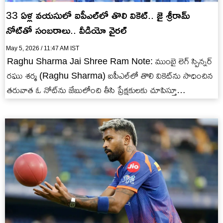
33 ఏళ్ల వ‌య‌సులో ఐపీఎల్‌లో తొలి వికెట్‌.. జై శ్రీరామ్
నోట్‌తో సంబ‌రాలు.. వీడియో వైర‌ల్
May 5, 2026 / 11:47 AM IST
Raghu Sharma Jai Shree Ram Note: ముంబై లెగ్ స్పిన్న‌ర్
ర‌ఘు శ‌ర్మ (Raghu Sharma) ఐపీఎల్‌లో తొలి వికెట్‌ను సాధించిన
త‌రువాత ఓ నోట్‌ను జేబులోంచి తీసి ప్రేక్ష‌కుల‌కు చూపిస్తూ
సంబ‌రాలు…