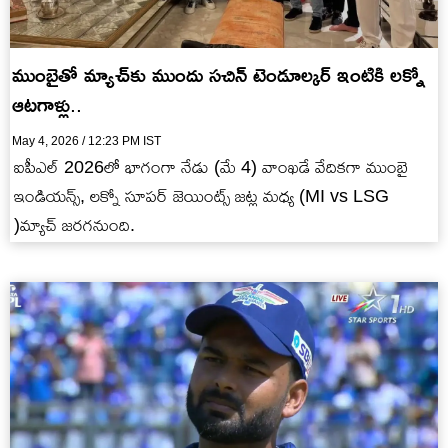
ముంబైతో మ్యాచ్‌కు ముందు స‌చిన్ టెండూల్క‌ర్ ఇంటికి ల‌క్నో
ఆట‌గాళ్లు..
May 4, 2026 / 12:23 PM IST
ఐపీఎల్ 2026లో భాగంగా నేడు (మే 4) వాంఖ‌డే వేదిక‌గా ముంబై
ఇండియ‌న్స్‌, ల‌క్నో సూప‌ర్ జెయింట్స్ జ‌ట్ల మ‌ధ్య (MI vs LSG
)మ్యాచ్ జ‌ర‌గ‌నుంది.