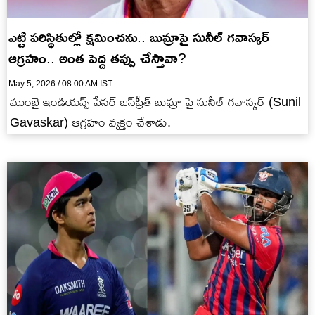
ఎట్టి ప‌రిస్థితుల్లో క్ష‌మించ‌ను.. బుమ్రాపై సునీల్ గ‌వాస్క‌ర్
ఆగ్ర‌హం.. అంత పెద్ద త‌ప్పు చేస్తావా?
May 5, 2026 / 08:00 AM IST
ముంబై ఇండియ‌న్స్ పేస‌ర్ జ‌స్‌ప్రీత్ బుమ్రా పై సునీల్ గ‌వాస్క‌ర్ (Sunil
Gavaskar) ఆగ్ర‌హం వ్య‌క్తం చేశాడు.