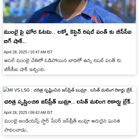
ముంబై పై ఘోర ఓట‌మి.. ల‌క్నో కెప్టెన్ రిష‌బ్ పంత్ కు బీసీసీఐ
బిగ్ షాక్‌..
April 28, 2025 / 10:47 AM IST
అస‌లే ముంబై చేతిలో ఓడిపోయిన బాధ‌లో ఉన్న రిష‌బ్ పంత్ కు
బీసీసీఐ షాక్ ఇచ్చింది.
చ‌రిత్ర సృష్టించిన జ‌స్‌ప్రీత్ బుమ్రా.. ల‌సిత్ మ‌లింగ రికార్డు బ్రేక్‌..
April 28, 2025 / 09:42 AM IST
ముంబై ఇండియ‌న్స్ స్టార్ పేస‌ర్ జ‌స్‌ప్రీత్ బుమ్రా అరుదైన ఘ‌న‌త
సాధించాడు.