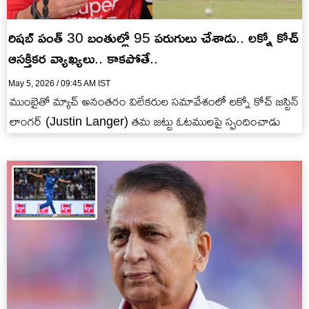
రిష‌బ్ పంత్ 30 బంతుల్లో 95 ప‌రుగులు చేశాడు.. ల‌క్నో కోచ్
ఆస‌క్తిక‌ర వ్యాఖ్య‌లు.. కాక‌పోతే..
May 5, 2026 / 09:45 AM IST
ముంబైతో మ్యాచ్ అనంత‌రం విలేక‌రుల స‌మావేశంలో ల‌క్నో కోచ్ జ‌స్టిన్
లాంగ‌ర్ (Justin Langer) త‌మ జ‌ట్టు ఓట‌ముల‌పై స్పందించాడు