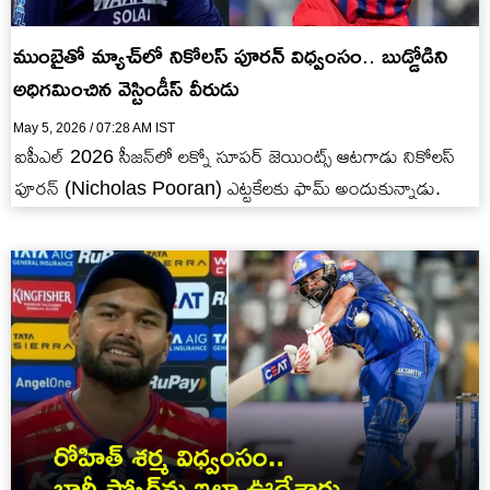
ముంబైతో మ్యాచ్‌లో నికోల‌స్ పూర‌న్ విధ్వంసం.. బుడ్డోడిని
అధిగమించిన వెస్టిండీస్ వీరుడు
May 5, 2026 / 07:28 AM IST
ఐపీఎల్ 2026 సీజ‌న్‌లో ల‌క్నో సూప‌ర్ జెయింట్స్ ఆట‌గాడు నికోల‌స్
పూర‌న్ (Nicholas Pooran) ఎట్ట‌కేల‌కు ఫామ్ అందుకున్నాడు.