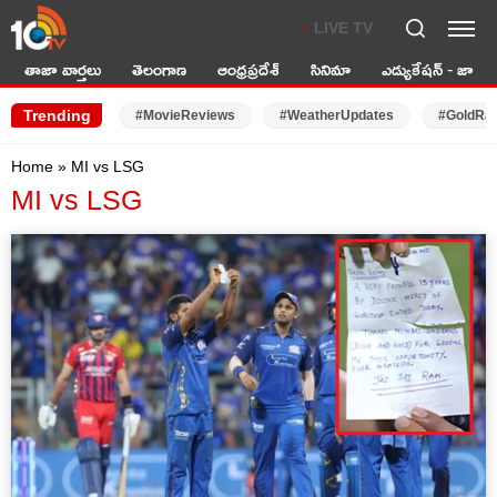
LIVE TV
తాజా వార్తలు
తెలంగాణ
ఆంధ్రప్రదేశ్
సినిమా
ఎడ్యుకేషన్ - జాబ్స్
Trending
#MovieReviews
#WeatherUpdates
#GoldRa
Home
»
MI vs LSG
MI vs LSG