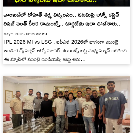
వాంఖడేలో రోహిత్ శర్మ విధ్వంసం.. ఓటమిపై లక్నో కెప్టెన్
రిషబ్ పంత్ కీలక కామెంట్స్.. టార్గెట్‌ను ఇలా ఊదేశారు..
May 5, 2026 / 06:39 AM IST
IPL 2026 MI vs LSG : ఐపీఎల్ 2026లో భాగంగా ముంబై
ఇండియన్స్ వర్సెస్ లక్నో సూపర్ జెయింట్స్ జట్ల మధ్య మ్యాచ్ జరిగింది.
ఈ మ్యాచ్‌లో ముంబై ఇండియన్స్ జట్టు ఆరు…