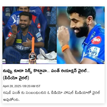
నువ్వు కూడా సిక్స్ కొట్టావా.. పంత్ రియాక్ష‌న్ వైర‌ల్‌..
(వీడియో వైర‌ల్‌)
April 28, 2025 / 09:20 AM IST
రిష‌బ్ పంత్ కు సంబంధించిన ఓ వీడియో సోష‌ల్ మీడియాలో వైర‌ల్
అవుతోంది.