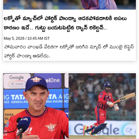
ల‌క్నోతో మ్యాచ్‌లో హార్దిక్ పాండ్యా ఆడ‌క‌పోవ‌డానికి అస‌లు
కార‌ణం ఇదే.. గుట్టు బ‌య‌ట‌పెట్టిన ర్యాన్ రికెల్ట‌న్‌..
May 5, 2026 / 10:45 AM IST
సోమ‌వారం వాంఖ‌డే వేదిక‌గా ల‌క్నోతో జ‌రిగిన మ్యాచ్ లో ముంబై కెప్టెన్
హార్దిక్ పాండ్యా ఆడ‌లేదు.