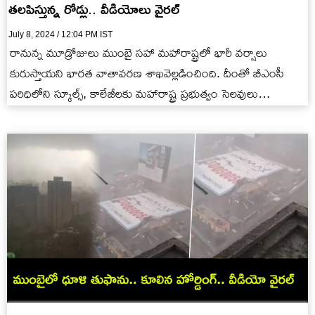
తలపిస్తున్న రోడ్లు.. వీడియోలు వైరల్
July 8, 2024 / 12:04 PM IST
రానున్న మూడ్రోజులు ముంబై సహా మహారాష్ట్రలో భారీ వర్షాలు
కురుస్తాయని భారత వాతావరణ శాఖవెల్లడించింది. దీంతో బీఎంసీ
పరిధిలోని స్కూల్స్, కాలేజీలకు మహారాష్ట్ర ప్రభుత్వం సెలవులు
ప్రకటించింది.