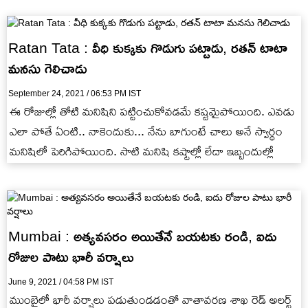
Ratan Tata : వీధి కుక్కకు గొడుగు పట్టాడు, రతన్ టాటా
మనసు గెలిచాడు
September 24, 2021 / 06:53 PM IST
ఈ రోజుల్లో తోటి మనిషిని పట్టించుకోవడమే కష్టమైపోయింది. ఎవడు
ఎలా పోతే ఏంటి.. నాకెందుకు... నేను బాగుంటే చాలు అనే స్వార్థం
మనిషిలో పెరిగిపోయింది. సాటి మనిషి కష్టాల్లో లేదా ఇబ్బందుల్లో
Mumbai : అత్యవసరం అయితేనే బయటకు రండి, ఐదు
రోజుల పాటు భారీ వర్షాలు
June 9, 2021 / 04:58 PM IST
ముంబైలో భారీ వర్షాలు పడుతుండడంతో వాతావరణ శాఖ రెడ్ అలర్ట్