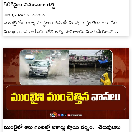
50కిపైగా విమానాలు రద్దు
July 9, 2024 / 07:36 AM IST
ముంబైలోని విద్యా సంస్థలకు బీఎంసీ సెలవులు ప్రకటించింది. నేవీ
ముంబై, థానే రాయ్‌గఢ్‌లోని అన్ని పాఠశాలను మూసివేయాలని ..
ముంబైలో ఆరు గంటల్లో రికార్డు స్థాయి వర్షం.. చెరువులను