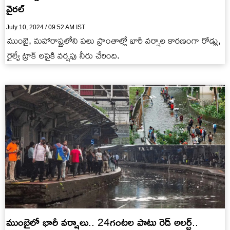
వైరల్
July 10, 2024 / 09:52 AM IST
ముంబై, మహారాష్ట్రలోని పలు ప్రాంతాల్లో భారీ వర్షాల కారణంగా రోడ్లు,
రైల్వే ట్రాక్ లపైకి వర్షపు నీరు చేరింది.
ముంబైలో భారీ వర్షాలు.. 24గంటల పాటు రెడ్ అలర్ట్..