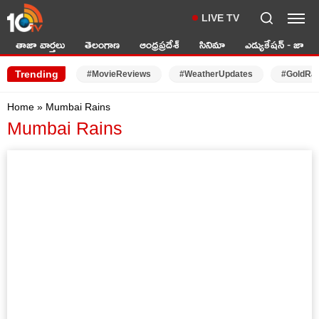
LIVE TV
తాజా వార్తలు
తెలంగాణ
ఆంధ్రప్రదేశ్
సినిమా
ఎడ్యుకేషన్ - జాబ్స్
Trending
#MovieReviews
#WeatherUpdates
#GoldRa
Home
»
Mumbai Rains
Mumbai Rains