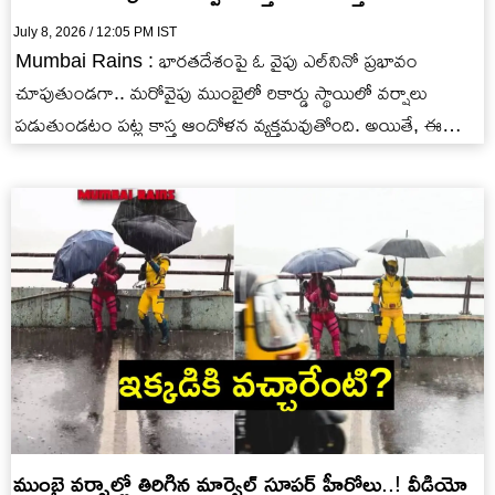
July 8, 2026 / 12:05 PM IST
Mumbai Rains : భారతదేశంపై ఓ వైపు ఎల్‌నినో ప్రభావం
చూపుతుండగా.. మరోవైపు ముంబైలో రికార్డు స్థాయిలో వర్షాలు
పడుతుండటం పట్ల కాస్త ఆందోళన వ్యక్తమవుతోంది. అయితే, ఈ
విచిత్రమైన వాతావరణ వరణ పరిస్థితులపై…
ముంబై వర్షాల్లో తిరిగిన మార్వెల్ సూపర్ హీరోలు..! వీడియో