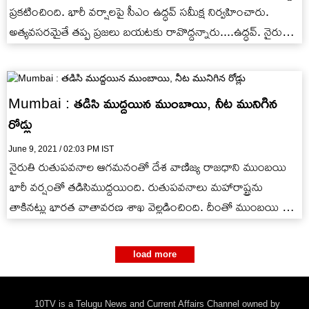
ప్రకటించింది. భారీ వర్షాలపై సీఎం ఉద్ధవ్ సమీక్ష నిర్వహించారు.
అత్యవసరమైతే తప్ప ప్రజలు బయటకు రావొద్దన్నారు....ఉద్ధవ్. నైరుతి
రుతుపవనాల ఆగమనంతో దేశ వాణిజ్య…
Mumbai : తడిసి ముద్దయిన ముంబాయి, నీట మునిగిన
రోడ్లు
June 9, 2021 / 02:03 PM IST
నైరుతి రుతుపవనాల ఆగమనంతో దేశ వాణిజ్య రాజధాని ముంబయి
భారీ వర్షంతో తడిసిముద్దయింది. రుతుపవనాలు మహారాష్ట్రను
తాకినట్లు భారత వాతావరణ శాఖ వెల్లడించింది. దీంతో ముంబయి సహా
రాష్ట్రంలోని పలు ప్రాంతాల్లో 2021, జులై…
load more
10TV is a Telugu News and Current Affairs Channel owned by