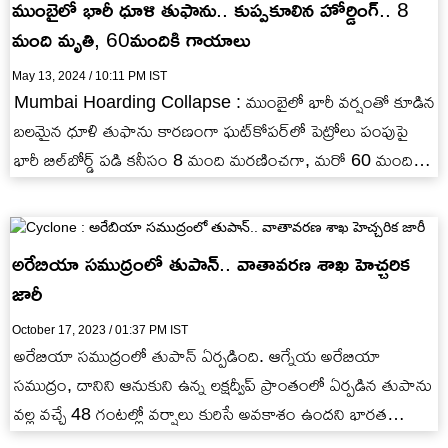
ముంబైలో భారీ ధూళి తుఫాను.. కుప్పకూలిన హోర్డింగ్.. 8
మంది మృతి, 60మందికి గాయాలు
May 13, 2024 / 10:11 PM IST
Mumbai Hoarding Collapse : ముంబైలో భారీ వర్షంతో కూడిన
బలమైన ధూళి తుఫాను కారణంగా ఘట్‌కోపర్‌లో పెట్రోలు పంపుపై
భారీ బిల్‌బోర్డ్ పడి కనీసం 8 మంది మరణించగా, మరో 60 మంది…
అరేబియా సముద్రంలో తుపాన్.. వాతావరణ శాఖ హెచ్చరిక
జారీ
October 17, 2023 / 01:37 PM IST
అరేబియా సముద్రంలో తుపాన్ ఏర్పడింది. ఆగ్నేయ అరేబియా
సముద్రం, దానిని ఆనుకుని ఉన్న లక్షద్వీప్ ప్రాంతంలో ఏర్పడిన తుపాను
వల్ల వచ్చే 48 గంటల్లో వర్షాలు కురిసే అవకాశం ఉందని భారత
వాతావరణ శాఖ…