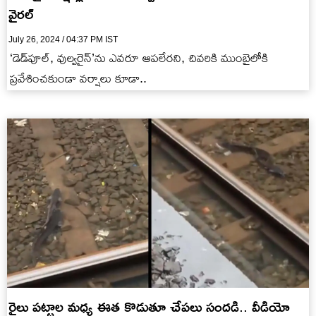
వైరల్
July 26, 2024 / 04:37 PM IST
‘డెడ్‌పూల్, వుల్వరైన్’ను ఎవరూ ఆపలేరని, చివరికి ముంబైలోకి
ప్రవేశించకుండా వర్షాలు కూడా..
రైలు పట్టాల మధ్య ఈత కొడుతూ చేపలు సందడి.. వీడియో