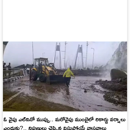
ఓ వైపు ఎల్‌నినో ముప్పు.. మరోవైపు ముంబైలో రికార్డు వర్షాలు
ఎందుకు?.. నిపుణులు చెప్పిన విస్తుపోయే వాస్తవాలు