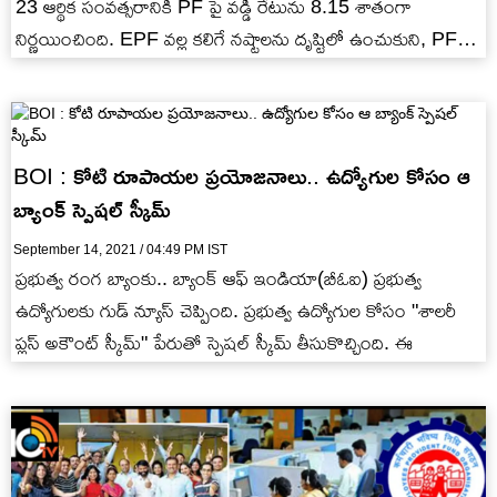
23 ఆర్థిక సంవత్సరానికి PF పై వడ్డీ రేటును 8.15 శాతంగా
నిర్ణయించింది. EPF వల్ల కలిగే నష్టాలను దృష్టిలో ఉంచుకుని, PF
వడ్డీ…
BOI : కోటి రూపాయల ప్రయోజనాలు.. ఉద్యోగుల కోసం ఆ
బ్యాంక్ స్పెషల్ స్కీమ్
September 14, 2021 / 04:49 PM IST
ప్రభుత్వ రంగ బ్యాంకు.. బ్యాంక్ ఆఫ్ ఇండియా(బీఓఐ) ప్రభుత్వ
ఉద్యోగులకు గుడ్ న్యూస్ చెప్పింది. ప్రభుత్వ ఉద్యోగుల కోసం "శాలరీ
ప్లస్ అకౌంట్ స్కీమ్" పేరుతో స్పెషల్ స్కీమ్ తీసుకొచ్చింది. ఈ