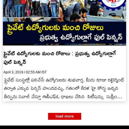
ప్రైవేట్ ఉద్యోగులకు మంచి రోజులు : ప్రభుత్వ ఉద్యోగుల్లాగే
ఫుల్ పెన్షన్
April 3, 2019 / 02:55 AM IST
ప్రైవేట్ సంస్ధల్లో పనిచేసే ఉద్యోగులకు శుభవార్త. మీరు కూడా రిటైర్మెంట్
తర్వాత ఎక్కువ పెన్షన్ పొందవచ్చు. గతంలో కేరళ హై కోర్టు ఇచ్చిన
తీర్పును సవాల్ చేస్తూ ఈపీఎఫ్ఓ ధాఖలు చేసిన పిటీషన్ను సుప్రీం
కోర్టు తిరస్కరించింది.…
load more