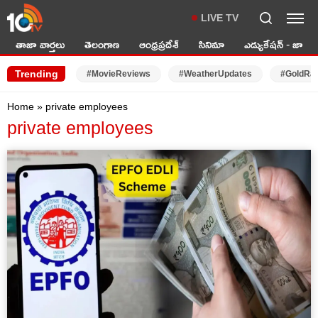
LIVE TV
తాజా వార్తలు
తెలంగాణ
ఆంధ్రప్రదేశ్
సినిమా
ఎడ్యుకేషన్ - జాబ్స్
Trending
#MovieReviews
#WeatherUpdates
#GoldRa
Home
»
private employees
private employees