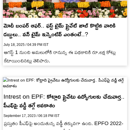
మోదీ బంపర్ ఆఫర్.. ఫస్ట్ టైమ్ ప్రైవేట్ జాబ్ కొట్టిన వారికి
డబ్బులు.. వన్ టైమ్ ఇన్సెంటివ్ ఎంతంటే..?
July 18, 2025 / 04:39 PM IST
ఆగస్ట్ 1 నుంచి అమలులోకి రానున్న ఈ పథకానికి రూ.లక్ష కోట్లు
కేటాయించినట్లు తెలిపారు.
Intrest on EPF: కోట్లాది ప్రైవేటు ఉద్యోగులకు చేదువార్త..
పీఎఫ్‌పై వడ్డీ తగ్గే అవకాశం
September 17, 2023 / 06:18 PM IST
ప్రస్తుతం పీఎఫ్‌పై అందుతున్న వడ్డీ తక్కువగా ఉంది. EPFO 2022-