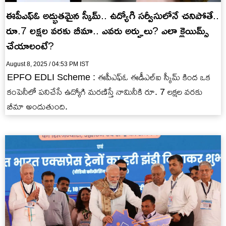
ఈపీఎఫ్ఓ అద్భుతమైన స్కీమ్.. ఉద్యోగి సర్వీసులోనే చనిపోతే..
రూ.7 లక్షల వరకు బీమా.. ఎవరు అర్హులు? ఎలా క్లెయిమ్స్
చేయాలంటే?
August 8, 2025 / 04:53 PM IST
EPFO EDLI Scheme : ఈపీఎఫ్ఓ ఈడీఎల్ఐ స్కీమ్ కింద ఒక
కంపెనీలో పనిచేసే ఉద్యోగి మరణిస్తే నామినీకి రూ. 7 లక్షల వరకు
బీమా అందుతుంది.