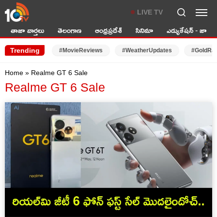
LIVE TV
తాజా వార్తలు
తెలంగాణ
ఆంధ్రప్రదేశ్
సినిమా
ఎడ్యుకేషన్ - జాబ్స్
Trending
#MovieReviews
#WeatherUpdates
#GoldRa
Home
»
Realme GT 6 Sale
Realme GT 6 Sale