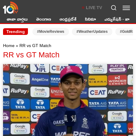
LIVE TV
తాజా వార్తలు
తెలంగాణ
ఆంధ్రప్రదేశ్
సినిమా
ఎడ్యుకేషన్ - జాబ్స్
Trending
#MovieReviews
#WeatherUpdates
#GoldRa
Home
»
RR vs GT Match
RR vs GT Match