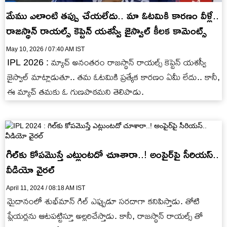
మేము ఎలాంటి తప్పు చేయలేదు.. మా ఓటమికి కారణం వీళ్లే..
రాజస్థాన్ రాయల్స్ కెప్టెన్ యశస్వీ జైస్వాల్ కీలక కామెంట్స్
May 10, 2026 / 07:40 AM IST
IPL 2026 : మ్యాచ్ అనంతరం రాజస్థాన్ రాయల్స్ కెప్టెన్ యశస్వీ
జైస్వాల్ మాట్లాడుతూ.. తమ ఓటమికి ప్రత్యేక కారణం ఏమీ లేదు.. కానీ,
ఈ మ్యాచ్ తమకు ఓ గుణపాఠమని తెలిపాడు.
గిల్‌కు కోప‌మొస్తే ఎట్లుంట‌దో చూశారా..! అంపైర్‌పై సీరియస్..
వీడియో వైరల్
April 11, 2024 / 08:18 AM IST
మైదానంలో శుభ్‌మాన్ గిల్ ఎప్పుడూ సరదాగా కనిపిస్తాడు. తోటి
ప్లేయర్లను ఆటపట్టిస్తూ అల్లరిచేస్తాడు. కానీ, రాజస్థాన్ రాయల్స్ తో