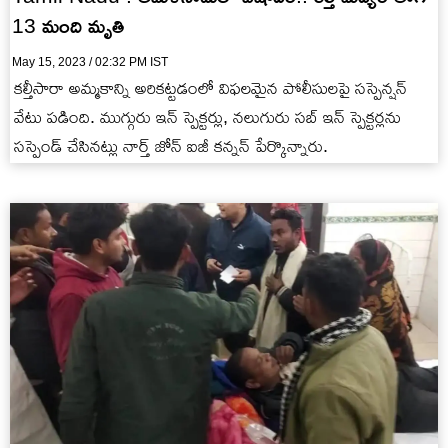
13 మంది మృతి
May 15, 2023 / 02:32 PM IST
కల్తీసారా అమ్మకాన్ని అరికట్టడంలో విఫలమైన పోలీసులపై సస్పెన్షన్
వేటు పడింది. ముగ్గురు ఇన్ స్పెక్టర్లు, నలుగురు సబ్ ఇన్ స్పెక్టర్లను
సస్పెండ్ చేసినట్లు నార్త్ జోన్ ఐజీ కన్నన్ పేర్కొన్నారు.