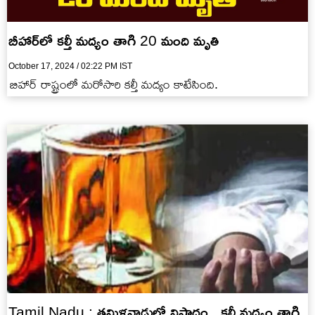
బీహార్‎లో కల్తీ మద్యం తాగి 20 మంది మృతి
October 17, 2024 / 02:22 PM IST
బిహార్‌ రాష్ట్రంలో మరోసారి కల్తీ మద్యం కాటేసింది.
Tamil Nadu : తమిళనాడులో విషాదం.. కల్తీ మద్యం తాగి