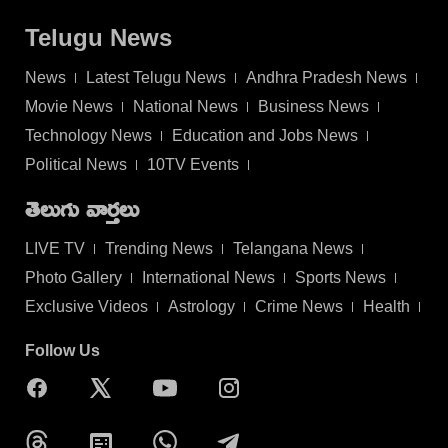
Telugu News
News
Latest Telugu News
Andhra Pradesh News
Movie News
National News
Business News
Technology News
Education and Jobs News
Political News
10TV Events
తెలుగు వార్తలు
LIVE TV
Trending News
Telangana News
Photo Gallery
International News
Sports News
Exclusive Videos
Astrology
Crime News
Health
Follow Us