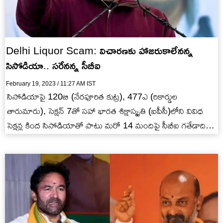
Delhi Liquor Scam: విచారణకు హాజరుకాలేనన్న
సిసోడియా.. సరేనన్న సీబీఐ
February 19, 2023 / 11:27 AM IST
సిసోడియాపై 120బి (నేరపూరిత కుట్ర), 477ఎ (రికార్డుల
తారుమారు), సెక్షన్ 7తో సహా భారత శిక్షాస్మృతి (ఐపీసీ)లోని వివిధ
సెక్షన్ల కింద సిసోడియాతో పాటు మరో 14 మందిపై సీబీఐ గతేడాది
ఆగస్టులో ప్రత్యేక…