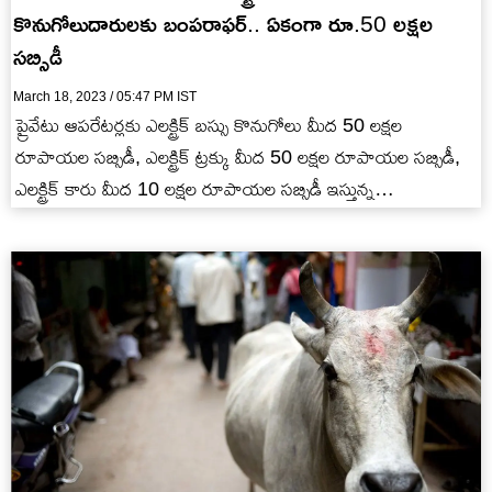
కొనుగోలుదారులకు బంపరాఫర్.. ఏకంగా రూ.50 లక్షల
సబ్సిడీ
March 18, 2023 / 05:47 PM IST
ప్రైవేటు ఆపరేటర్లకు ఎలక్ట్రిక్ బస్సు కొనుగోలు మీద 50 లక్షల
రూపాయల సబ్సిడీ, ఎలక్ట్రిక్ ట్రక్కు మీద 50 లక్షల రూపాయల సబ్సిడీ,
ఎలక్ట్రిక్ కారు మీద 10 లక్షల రూపాయల సబ్సిడీ ఇస్తున్న…