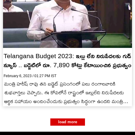
Telangana Budget 2023: ఇల్లు లేని నిరుపేదలకు గుడ్
న్యూస్ .. బడ్జెట్‌లో రూ. 7,890 కోట్లు కేటాయించిన ప్రభుత్వం
February 6, 2023 / 01:27 PM IST
మంత్రి హరీష్ రావు తన బడ్జెట్ ప్రసంగంలో పలు రంగాలవారికి
శుభవార్తలు చెప్పారు. ఈ కోవలోనే రాష్ట్రంలో ఇల్లులేని నిరుపేదలకు
ఆర్థిక సహాయం అందించేందుకు ప్రభుత్వం సిద్ధంగా ఉందని మంత్రి
ప్రకటించారు.
load more