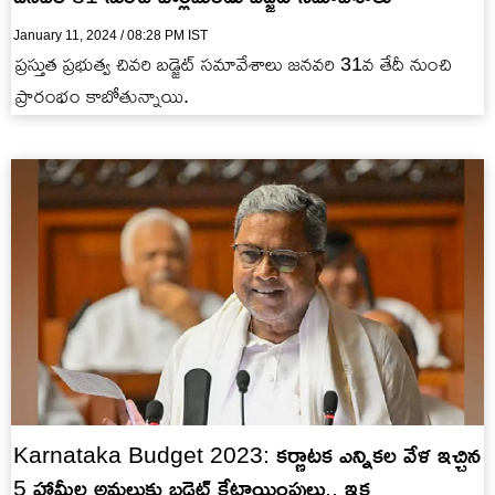
January 11, 2024 / 08:28 PM IST
ప్రస్తుత ప్రభుత్వ చివరి బడ్జెట్ సమావేశాలు జనవరి 31వ తేదీ నుంచి
ప్రారంభం కాబోతున్నాయి.
Karnataka Budget 2023: కర్ణాటక ఎన్నికల వేళ ఇచ్చిన
5 హామీల అమలుకు బడ్జెట్ కేటాయింపులు.. ఇక