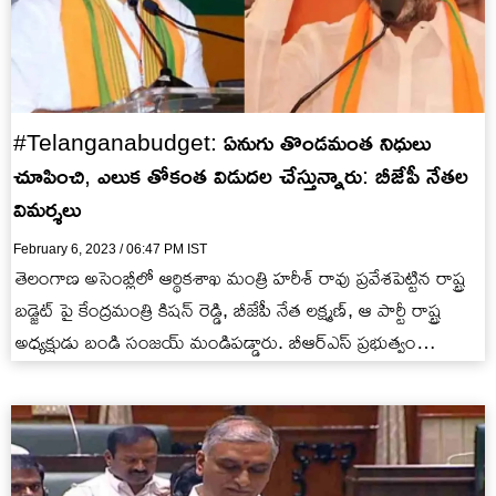
#Telanganabudget: ఏనుగు తొండమంత నిధులు
చూపించి, ఎలుక తోకంత విడుదల చేస్తున్నారు: బీజేపీ నేతల
విమర్శలు
February 6, 2023 / 06:47 PM IST
తెలంగాణ అసెంబ్లీలో ఆర్థికశాఖ మంత్రి హరీశ్ రావు ప్రవేశపెట్టిన రాష్ట్ర
బడ్జెట్ పై కేంద్రమంత్రి కిషన్ రెడ్డి, బీజేపీ నేత లక్ష్మణ్, ఆ పార్టీ రాష్ట్ర
అధ్యక్షుడు బండి సంజయ్ మండిపడ్డారు. బీఆర్ఎస్ ప్రభుత్వం…