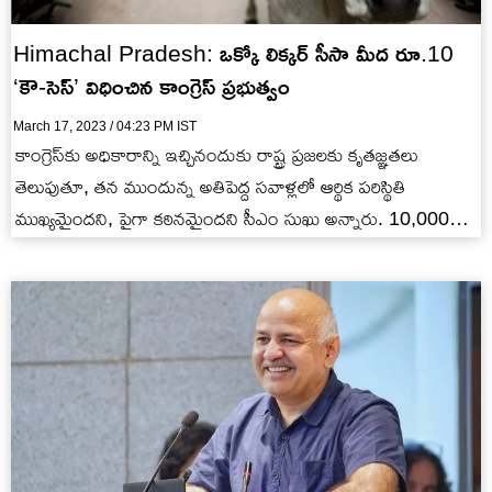
Himachal Pradesh: ఒక్కో లిక్కర్ సీసా మీద రూ.10
‘కౌ-సెస్’ విధించిన కాంగ్రెస్ ప్రభుత్వం
March 17, 2023 / 04:23 PM IST
కాంగ్రెస్‌కు అధికారాన్ని ఇచ్చినందుకు రాష్ట్ర ప్రజలకు కృతజ్ఞతలు
తెలుపుతూ, తన ముందున్న అతిపెద్ద సవాళ్లలో ఆర్థిక పరిస్థితి
ముఖ్యమైందని, పైగా కఠినమైందని సీఎం సుఖు అన్నారు. 10,000
కోట్ల రూపాయల విలువైన రుణభారం, బకాయిలు…