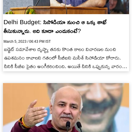
Delhi Budget: సిసోడియా నుంచి ఆ ఒక్క శాఖే
తీసుకున్నారు. అది కూడా ఎందుకంటే?
March 5, 2023 / 06:43 PM IST
బడ్జెట్ సమావేశాల దృష్ట్యా తనకు కొంత కాలం విచారణల నుంచి
ఉపశమనం కావాలని గతంలో సీబీఐని మనీశ్ సిసోడియా కోరారు.
దీనికి సీబీఐ సైతం అంగీకరించింది. అయితే దీనికి ఒప్పుకున్న వారం
రోజులకే ఉన్నట్లుండి…