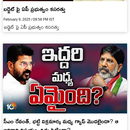
బడ్జెట్ పై ఏపీ ప్రభుత్వం కసరత్తు
February 9, 2025 / 09:58 PM IST
బడ్జెట్ పై ఏపీ ప్రభుత్వం కసరత్తు
సీఎం రేవంత్, భట్టి విక్రమార్క మధ్య గ్యాప్ మొదలైందా? ఆ
అధికారి విషయం చిచ్చు పెట్టిందా?