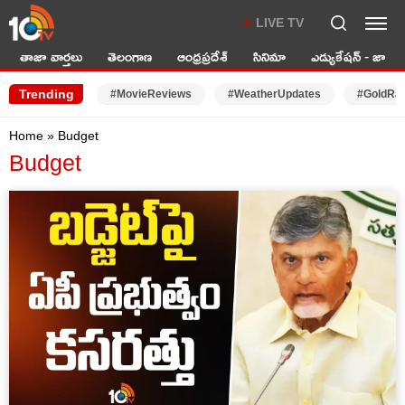
LIVE TV
తాజా వార్తలు
తెలంగాణ
ఆంధ్రప్రదేశ్
సినిమా
ఎడ్యుకేషన్ - జాబ్స్
Trending
#MovieReviews
#WeatherUpdates
#GoldRa
Home
»
Budget
Budget