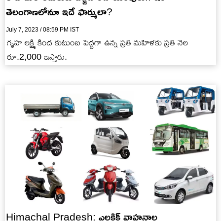
తెలంగాణలోనూ ఇదే ఫార్ములా?
July 7, 2023 / 08:59 PM IST
గృహ లక్ష్మి కింద కుటుంబ పెద్దగా ఉన్న ప్రతి మహిళకు ప్రతి నెల
రూ.2,000 ఇస్తారు.
Himachal Pradesh: ఎలక్ట్రిక్ వాహనాల