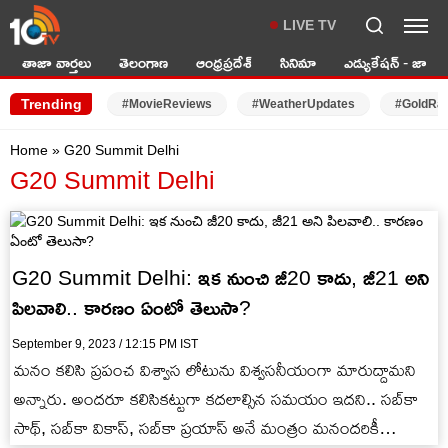
LIVE TV
తాజా వార్తలు
తెలంగాణ
ఆంధ్రప్రదేశ్
సినిమా
ఎడ్యుకేషన్ - జాబ్స్
Trending
#MovieReviews
#WeatherUpdates
#GoldRa
Home
»
G20 Summit Delhi
G20 Summit Delhi
G20 Summit Delhi: ఇక నుంచి జీ20 కాదు, జీ21 అని
పిలవాలి.. కారణం ఏంటో తెలుసా?
September 9, 2023 / 12:15 PM IST
మనం కలిసి ప్రపంచ విశ్వాస లోటును విశ్వసనీయంగా మారుద్దామని
అన్నారు. అందరూ కలిసికట్టుగా కదలాల్సిన సమయం ఇదని.. సబ్‌కా
సాథ్, సబ్‌కా వికాస్, సబ్‌కా ప్రయాస్ అనే మంత్రం మనందరికీ