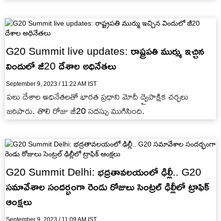
మార్గదర్శకం కాగలదని మోదీ…
G20 Summit live updates: రాష్ట్రపతి ముర్ము ఇచ్చిన
విందులో జీ20 దేశాల అధినేతలు
September 9, 2023 / 11:22 AM IST
పలు దేశాల అధినేతలతో భారత ప్రధాని మోదీ ద్వైపాక్షిక చర్చలు
జరిపారు. తొలి రోజు జీ20 సదస్సు ముగిసింది.
G20 Summit Delhi: భద్రతావలయంలో ఢిల్లీ.. G20
సమావేశాల సందర్భంగా రెండు రోజులు సెంట్రల్ ఢిల్లీలో ట్రాఫిక్
ఆంక్షలు
September 9, 2023 / 11:09 AM IST