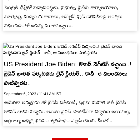
సెంట్రల్ ఢిల్లీలో విద్యాసంస్థలు, ప్రభుత్వ, ప్రైవేట్ కార్యాలయాలు,
మార్కెట్లు, మద్యం దుకాణాలు, ఆన్‌లైన్ ఫుడ్ డెలివరీలపై ఆంక్షలు
విధించడంతో అవన్నీ మూతపడ్డాయి.
US President Joe Biden: కొవిడ్ నెగిటివ్ వచ్చింది..!
బైడెన్ భారత పర్యటనకు లైన్ క్లియర్.. కానీ, ఆ నిబంధనలు
పాటిస్తారట..
September 6, 2023 / 11:41 AM IST
అమెరికా అధ్యక్షుడు జో బైడెన్ సతీమణి, ప్రథమ మహిళ జిల్ బైడెన్
కొవిడ్ భారిన పడ్డారు. ఆమెకు వైరస్ పాజిటివ్‌గా నిర్ధారణ అయినట్లు
అగ్రరాజ్య అధ్యక్ష భవనం శ్వేతసౌధం వెల్లడించింది. దీంతో..