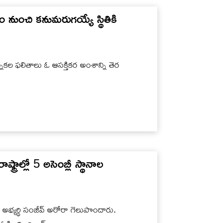
ం నుంచి కనుమరుగయ్యే స్థితికి
నికల ఫలితాలు ఓ ఆసక్తికర అంశాన్ని తెర
ట్రాల్లో 5 అసెంబ్లీ స్థానాల
 అభ్యర్థి సంజీవ్‌ అరోరా గెలుపొందారు.