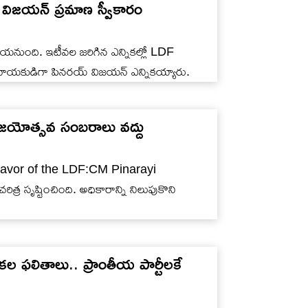
ిజయన్‌ ప్రమాణ స్వీకారం
 చేయనుంది. ఇటీవల జరిగిన ఎన్నికల్లో LDF
ుడిగా పినరయ్‌ విజయన్‌ ఎన్నికయ్యారు.
జయోత్సవ సంబరాలు వద్దు
favor of the LDF:CM Pinarayi
చరిత్ర సృష్టించింది. అధికారాన్ని నిలుపుకొని
కల ఫలితాలు.. ప్రాంతీయ పార్టీలకే