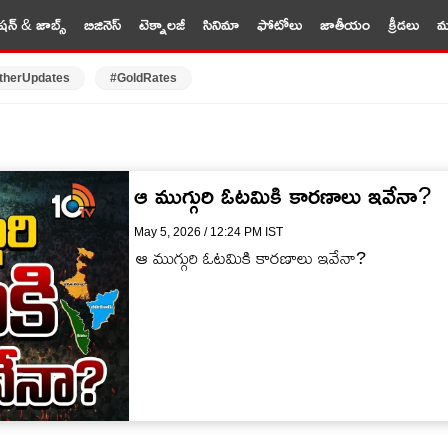
షన్ & జాబ్స్
బిజినెస్
టెక్నాలజీ
సినిమా
ఫోటోలు
జాతీయం
క్రీడలు
మర
therUpdates
#GoldRates
ఆ ముగ్గురి ఓటమికి కారణాలు ఇవేనా?
May 5, 2026 / 12:24 PM IST
ఆ ముగ్గురి ఓటమికి కారణాలు ఇవేనా?