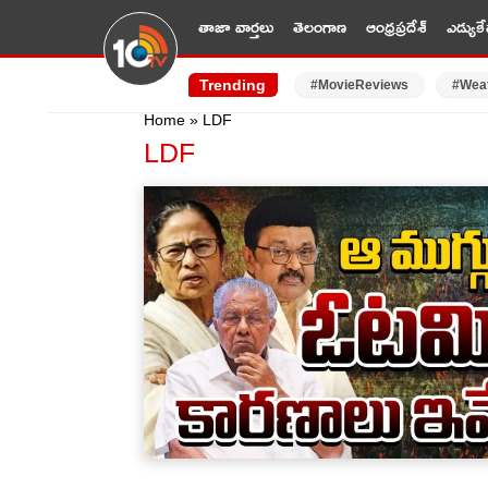
తాజా వార్తలు
తెలంగాణ
ఆంధ్రప్రదేశ్
ఎడ్యుకే
Trending
#MovieReviews
#Wea
Home
»
LDF
LDF