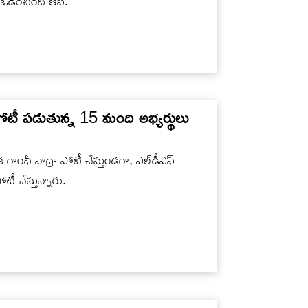
ి ఓడించింది ఆప్.
టీ పడుతున్న 15 మంది అభ్యర్థులు
గాంధీ వాద్రా పోటీ చేస్తుండగా, ఎల్‌డీఎఫ్‌
టీ చేస్తున్నారు.