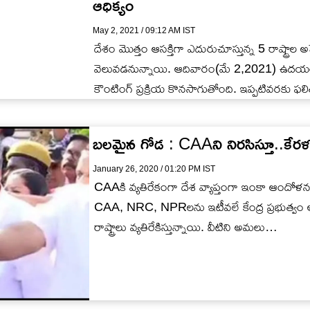
ఆధిక్యం
May 2, 2021 / 09:12 AM IST
దేశం మొత్తం ఆసక్తిగా ఎదురుచూస్తున్న 5 రాష్ట్రాల అ
వెలువడనున్నాయి. ఆదివారం(మే 2,2021) ఉదయం
కౌంటింగ్ ప్రక్రియ కొనసాగుతోంది. ఇప్పటివరకు ఫలి
బలమైన గోడ : CAAని నిరసిస్తూ..కే
January 26, 2020 / 01:20 PM IST
CAAకి వ్యతిరేకంగా దేశ వ్యాప్తంగా ఇంకా ఆందోళ
CAA, NRC, NPRలను ఇటీవలే కేంద్ర ప్రభుత్వం అమ
రాష్ట్రాలు వ్యతిరేకిస్తున్నాయి. వీటిని అమలు…