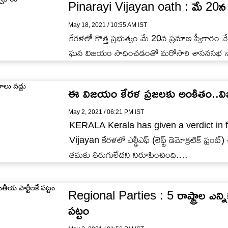
Pinarayi Vijayan oath : మే 20న వ
May 18, 2021 / 10:55 AM IST
కేరళలో కొత్త ప్రభుత్వం మే 20న ప్రమాణ స్వీకారం
ఘన విజయం సాధించడంతో మరోసారి శాసనసభ నాయక
ఈ విజయం కేరళ ప్రజలకు అంకితం..వి
May 2, 2021 / 06:21 PM IST
KERALA Kerala has given a verdict in 
Vijayan కేరళలో ఎల్డీఎఫ్ (లెఫ్ట్ డెమోక్రటిక్ ఫ్రంట్) 
తమకు తిరుగులేదని నిరూపించింది.…
Regional Parties : 5 రాష్ట్రాల ఎన్ని
పట్టం