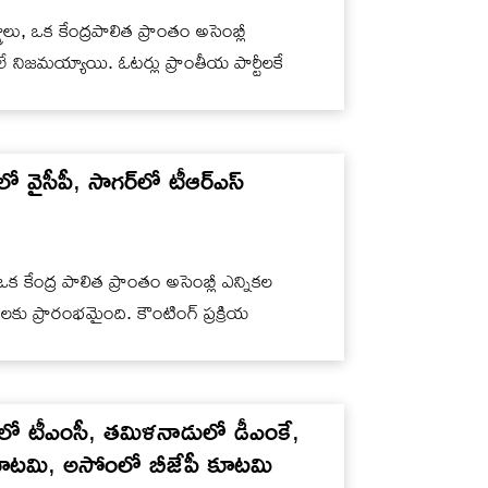
లు, ఒక కేంద్రపాలిత ప్రాంతం అసెంబ్లీ
లే నిజమయ్యాయి. ఓటర్లు ప్రాంతీయ పార్టీలకే
వైసీపీ, సాగర్‌లో టీఆర్ఎస్
 ఒక కేంద్ర పాలిత ప్రాంతం అసెంబ్లీ ఎన్నికల
ప్రారంభమైంది. కౌంటింగ్ ప్రక్రియ
…
లో టీఎంసీ, తమిళనాడులో డీఎంకే,
యే కూటమి, అసోంలో బీజేపీ కూటమి