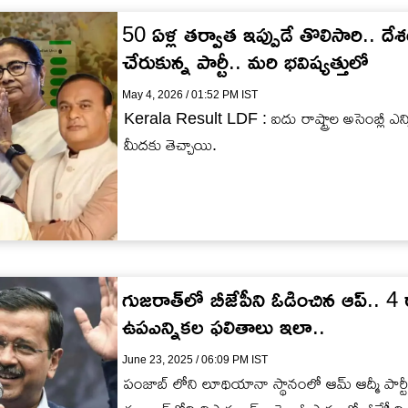
50 ఏళ్ల తర్వాత ఇప్పుడే తొలిసారి.. దేశ
చేరుకున్న పార్టీ.. మరి భవిష్యత్తులో
May 4, 2026 / 01:52 PM IST
Kerala Result LDF : ఐదు రాష్ట్రాల అసెంబ్లీ ఎన్
మీదకు తెచ్చాయి.
గుజరాత్‌లో బీజేపీని ఓడించిన ఆప్.. 4 రాష్
ఉపఎన్నికల ఫలితాలు ఇలా..
June 23, 2025 / 06:09 PM IST
పంజాబ్ లోని లూథియానా స్థానంలో ఆమ్‌ ఆద్మీ పార్టీ