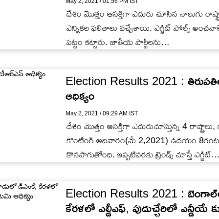
May 2, 2021 / 01:56 PM IST
దేశం మొత్తం ఆసక్తిగా ఎదురు చూసిన నాలుగు రాష్ట్రా
ఎన్నికల ఫలితాలు వచ్చేశాయి. ఎగ్జిట్ పోల్స్ అంచనా
పట్టం కట్టారు. జాతీయ పార్టీలను…
Election Results 2021 : తిరుపతిలో 
ఆధిక్యం
May 2, 2021 / 09:29 AM IST
దేశం మొత్తం ఆసక్తిగా ఎదురుచూస్తున్న 4 రాష్ట్రాలు,
కౌంటింగ్ ఆదివారం(మే 2,2021) ఉదయం 8గంటలకు 
కొనసాగుతోంది. ఇప్పటివరకు ట్రెండ్స్ చూస్తే ఎగ్జిట్
Election Results 2021 : బెంగాల్‌
కేరళలో ఎల్డీఎఫ్, పుదుచ్చేరిలో ఎన్డీ