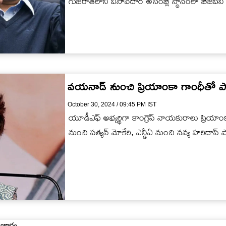
గుజరాత్‌లోని విసావదార్‌ అసెంబ్లీ స్థానంలో బీజేపీన
వయనాడ్‌ నుంచి ప్రియాంకా గాంధీతో పో
October 30, 2024 / 09:45 PM IST
యూడీఎఫ్‌ అభ్యర్థిగా కాంగ్రెస్ నాయకురాలు ప్రియాంక 
నుంచి సత్యన్ మోకేరి, ఎన్డీఏ నుంచి నవ్య హరిదాస్ పో