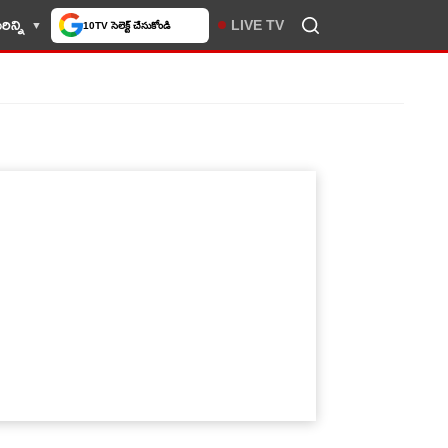
ిన్ని
LIVE TV
10TV సెలెక్ట్ చేసుకోండి