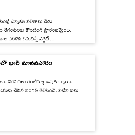
సెంబ్లీ ఎన్నికల ఫలితాలు నేడు
 8గంటలకు కౌంటింగ్ ప్రారంభమైంది.
తాల సరళిని గమనిస్తే ఎగ్జిట్…
రళలో భారీ మానవహారం
నలు, నిరసనలు కంటిన్యూ అవుతున్నాయి.
లు చేసిన సంగతి తెలిసిందే. వీటిని పలు