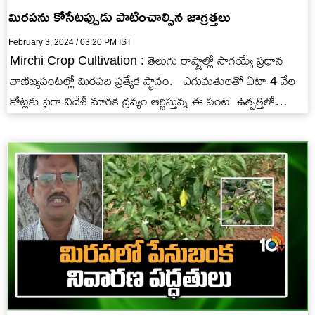
మిరపను కోసేటప్పుడు పాటించాల్సిన జాగ్రత్తలు
February 3, 2024 / 03:20 PM IST
Mirchi Crop Cultivation : తెలుగు రాష్ట్రాల్లో సాగయ్యే ప్రధాన
వాణిజ్యపంటల్లో మిరపది ప్రత్యేక స్థానం. ఎగుమతులతో ఏటా 4 వేల
కోట్లకు పైగా విదేశీ మారక ద్రవ్యం ఆర్జిస్తున్న ఈ పంట ఉత్పత్తిలో…