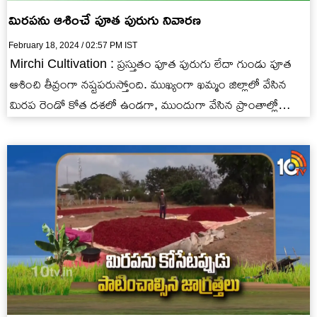
మిరపను ఆశించే పూత పురుగు నివారణ
February 18, 2024 / 02:57 PM IST
Mirchi Cultivation : ప్రస్తుతం పూత పురుగు లేదా గుండు పూత
ఆశించి తీవ్రంగా నష్టపరుస్తోంది. ముఖ్యంగా ఖమ్మం జిల్లాలో వేసిన
మిరప రెండో కోత దశలో ఉండగా, ముందుగా వేసిన ప్రాంతాల్లో
మూడవ…