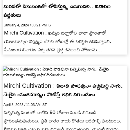
మిరపలో పేనుబంకతో లోపిస్తున్న ఎదుగుదల.. నివారణ
పద్ధతులు
January 4, 2024 / 03:21 PM IST
Mirchi Cultivation : ఖమ్మం జిల్లాలోని చాలా ప్రాంతాల్లో
యాజమాన్యం నిర్లక్ష్యం చేసిన తోటల్లో ఈ పరిస్థితి కనిపిస్తోంది.
పేనుబంక నివారణ పట్ల తగిన శ్రద్ద కనబరిచి తోటలను
రక్షించుకోవాలని సూచిస్తున్నారు
Mirchi Cultivation : ఏడాది పొడవునా పచ్చిమిర్చి సాగు..
మేలైన యాజమాన్యం పాటిస్తే అధిక దిగుబడులు
April 8, 2023 / 11:03 AM IST
పచ్చిమిర్చి పంటలో నాటిన 90 రోజుల నుండి దిగుబడి
ప్రారంభమవుతుంది. ప్రతి వారం కాయ కోతలు జరపాల్సి వుంటుంది.
దీనివల్ల పూత ఎక్కువ వచ్చి దిగుబడి పెరుగుతుంది. మొదటి మూడు