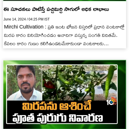
ఈ సూచనలు పాటిస్తే పచ్చిమిర్చి సాగులో అధిక లాభాలు
June 14, 2024 / 04:25 PM IST
Mirchi Cultivation : ప్రతి ఇంట భోజన విస్తరిలో ప్రధాన వంటకాల్లో
మిరప కారం వినియోగించడం అనాదిగా వస్తున్న సంగతి విదితమే.
కేవలం కారం గుణం కలిగిఉండటమేకాకుండా వంటకాలకు
తినుబండారాలకు ఎరుపుదనాన్ని తెస్తుంది.