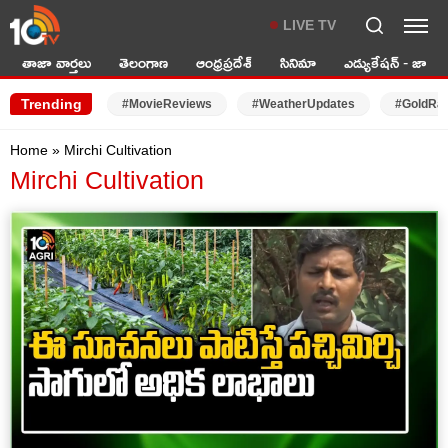
LIVE TV
తాజా వార్తలు
తెలంగాణ
ఆంధ్రప్రదేశ్
సినిమా
ఎడ్యుకేషన్ - జాబ్స్
Trending
#MovieReviews
#WeatherUpdates
#GoldRa
Home
»
Mirchi Cultivation
Mirchi Cultivation