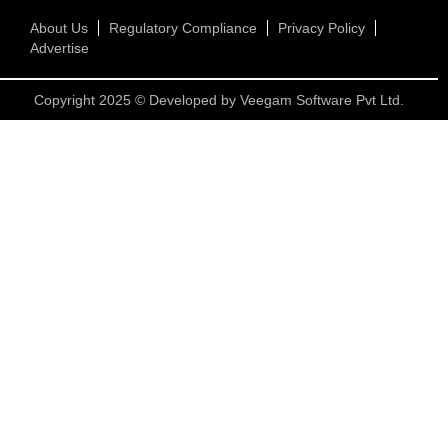
About Us
Regulatory Compliance
Privacy Policy
Advertise
Copyright 2025 © Developed by
Veegam Software Pvt Ltd.