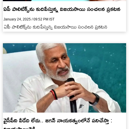
ఏపీ పాలిటిక్స్‌ను కుదిపేస్తున్న విజయసాయి సంచలన ప్రకటన
January 24, 2025 / 09:52 PM IST
ఏపీ పాలిటిక్స్‌ను కుదిపేస్తున్న విజయసాయి సంచలన ప్రకటన
వైసీపీని వీడేది లేదు.. జగన్ నాయకత్వంలోనే పనిచేస్తా :
విజయసాయిరెడ్డి