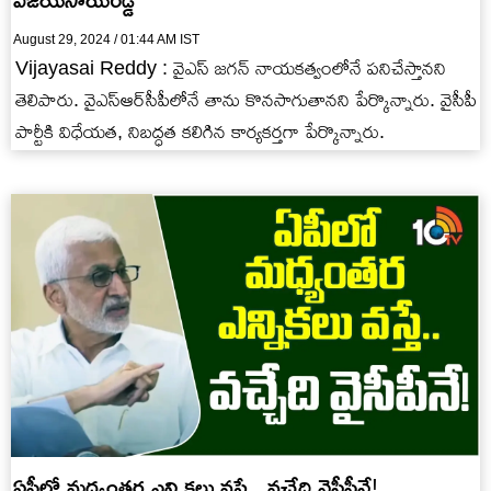
August 29, 2024 / 01:44 AM IST
Vijayasai Reddy : వైఎస్ జగన్ నాయకత్వంలోనే పనిచేస్తానని
తెలిపారు. వైఎస్ఆర్‌సీపీలోనే తాను కొనసాగుతానని పేర్కొన్నారు. వైసీపీ
పార్టీకి విధేయత, నిబద్ధత కలిగిన కార్యకర్తగా పేర్కొన్నారు.
ఏపీలో మధ్యంతర ఎన్నికలు వస్తే.. వచ్చేది వైసీపీనే!