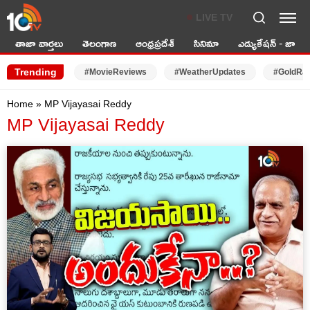
LIVE TV
తాజా వార్తలు
తెలంగాణ
ఆంధ్రప్రదేశ్
సినిమా
ఎడ్యుకేషన్ - జాబ్స్
Trending
#MovieReviews
#WeatherUpdates
#GoldRa
Home
»
MP Vijayasai Reddy
MP Vijayasai Reddy