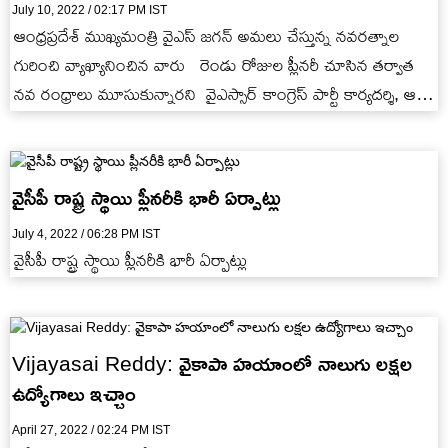
July 10, 2022 / 02:17 PM IST
ఆంధ్రప్రదేశ్‌ ముఖ్యమంత్రి వైఎస్ జగన్ అమలు చేస్తున్న నవరత్నాల
గురించి వ్యాఖ్యానించిన వారు రెండు రోజుల ప్లీనరీ చూసిన తర్వాత
నవ రంధ్రాలు మూసుకున్నారని వైఎస్సార్ కాంగ్రెస్‌ పార్టీ కార్యదర్శి, ఆ
పార్టీ రాజ్యసభ…
వైసీపీ రాష్ట్ర స్థాయి ప్లీనరీకి భారీ ఏర్పాట్లు
July 4, 2022 / 06:28 PM IST
వైసీపీ రాష్ట్ర స్థాయి ప్లీనరీకి భారీ ఏర్పాట్లు
Vijayasai Reddy: వైకాపా హయాంలో నాలుగు లక్షల
ఉద్యోగాలు ఇచ్చాం
April 27, 2022 / 02:24 PM IST