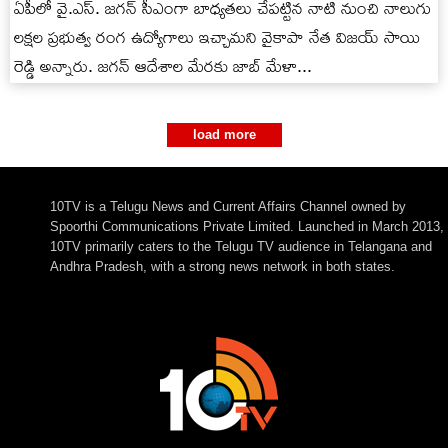
ఏపీలో వై.ఎస్. జగన్ సీఎంగా బాధ్యతలు చేపట్టిన నాటి నుంచి నాలుగు
లక్షల ప్రభుత్వ రంగ ఉద్యోగాలు ఇచ్చామని వైకాపా నేత విజయ్ సాయి
రెడ్డి అన్నారు. జగన్ ఆదేశాల మేరకు జాబ్ మేళా...
load more
10TV is a Telugu News and Current Affairs Channel owned by
Spoorthi Communications Private Limited. Launched in March 2013,
10TV primarily caters to the Telugu TV audience in Telangana and
Andhra Pradesh, with a strong news network in both states.