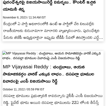
పురంధేశ్వరిపై విజయసాయిరెడ్డి విమర్శలు.. కౌంటర్ ఇచ్చిన
యామినీ శర్మ
November 6, 2023 / 11:34 AM IST
కేంద్రంలో ఏ పార్టీ అధికారంలోకి ఉంటే ఆ పార్టీలో చేరి విలువల్లేని
రాజకీయాలకు చిరునామాగా మారారని వ్యాఖ్యానించారు. పురంధేశ్వరి
పేరుకు బీజేపీ అధ్యక్షురాలైనా ఇప్పుడు టీడీపీ సేవలో తరిస్తోందని ఎద్దేవా
చేశారు.
MP Vijayasai Reddy : చంద్రబాబు, ఆయన
సామాజికవర్గం వారికే ఎక్కువ లాభం.. దసపల్లా భూముల
వివాదంపై ఎంపీ విజయసాయి రెడ్డి
October 11, 2022 / 05:59 PM IST
దసపల్లా భూములు ప్రభుత్వానికి కావదన్నారు వైసీపీ ఎంపీ విజయసాయి
రెడ్డి. ప్రైవేట్ భూమి అయిన దసపల్లా భూములను 22ఏ లోంచి తీసేస్తే