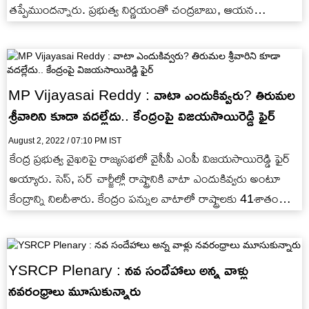
తప్పేముందన్నారు. ప్రభుత్వ నిర్ణయంతో చంద్రబాబు, ఆయన
అనుచరులకే ఎక్కువ లాభం జరిగిందన్నారు.
MP Vijayasai Reddy : వాటా ఎందుకివ్వరు? తిరుమల
శ్రీవారిని కూడా వదల్లేదు.. కేంద్రంపై విజయసాయిరెడ్డి ఫైర్
August 2, 2022 / 07:10 PM IST
కేంద్ర ప్రభుత్వ వైఖరిపై రాజ్యసభలో వైసీపీ ఎంపీ విజయసాయిరెడ్డి ఫైర్
అయ్యారు. సెస్, సర్ చార్జీల్లో రాష్ట్రానికి వాటా ఎందుకివ్వరు అంటూ
కేంద్రాన్ని నిలదీశారు. కేంద్రం పన్నుల వాటాలో రాష్ట్రాలకు 41శాతం
వాటా ఇవ్వడం…
YSRCP Plenary : నవ సందేహాలు అన్న వాళ్లు
నవరంధ్రాలు మూసుకున్నారు