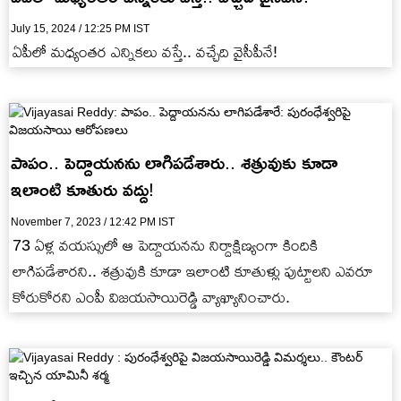
July 15, 2024 / 12:25 PM IST
ఏపీలో మధ్యంతర ఎన్నికలు వస్తే.. వచ్చేది వైసీపీనే!
పాపం.. పెద్దాయనను లాగిపడేశారు.. శత్రువుకు కూడా
ఇలాంటి కూతురు వద్దు!
November 7, 2023 / 12:42 PM IST
73 ఏళ్ల వయస్సులో ఆ పెద్దాయనను నిర్దాక్షిణ్యంగా కిందికి
లాగిపడేశారని.. శత్రువుకి కూడా ఇలాంటి కూతుళ్లు పుట్టాలని ఎవరూ
కోరుకోరని ఎంపీ విజయసాయిరెడ్డి వ్యాఖ్యానించారు.