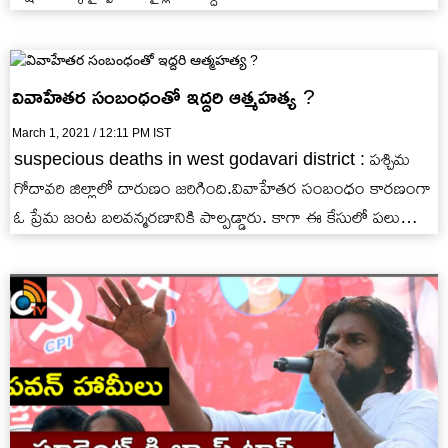
వివాహేతర సంబంధంతో ఇద్దరి ఆత్మహత్య ?
March 1, 2021 / 12:11 PM IST
suspecious deaths in west godavari district : పశ్చిమ
గోదావరి జిల్లాలో దారుణం జరిగింది.వివాహేతర సంబంధం కారణంగా
ఓ ప్రేమ జంట బలవన్మరణానికి పాల్పడ్డారు. కాగా ఈ కేసులో పలు
అనుమానాలు తలెత్తుతున్నాయి,…