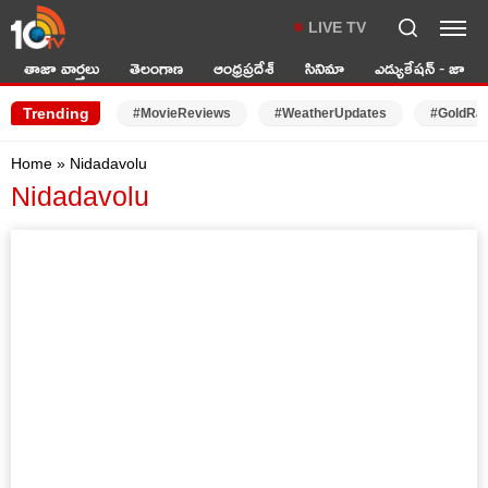
LIVE TV
తాజా వార్తలు
తెలంగాణ
ఆంధ్రప్రదేశ్
సినిమా
ఎడ్యుకేషన్ - జాబ్స్
Trending
#MovieReviews
#WeatherUpdates
#GoldRa
Home
»
Nidadavolu
Nidadavolu