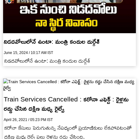
నిడదవోలులోనే ఉంటా: మంత్రి కందుల దుర్గేశ్
June 15, 2024 / 10:17 AM IST
నిడదవోలులోనే ఉంటా: మంత్రి కందుల దుర్గేశ్
Train Services Cancelled : కరోనా ఎఫెక్ట్ : రైళ్లను
రద్దు చేసిన దక్షిణ మధ్య రైల్వే
April 26, 2021 / 05:23 PM IST
కరోనా కేసులు పెరుగుతున్న నేపధ్యంలో ప్రయాణికులు లేకపోవటంతో
దక్షిణ మధ్య రైల్వే పలు రైళ్లను రద్దు చేసింది.