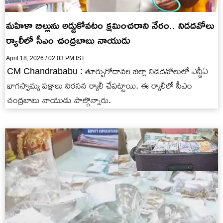
మహిళా బిల్లును అడ్డుకోవటం క్షమించరాని నేరం.. నిడదవోలు
ర్యాలీలో సీఎం చంద్రబాబు నాయుడు
April 18, 2026 / 02:03 PM IST
CM Chandrababu : తూర్పుగోదావరి జిల్లా నిడదవోలులో ఎన్డీఏ
భాగస్వామ్య పక్షాలు నిరసన ర్యాలీ చేపట్టాయి. ఈ ర్యాలీలో సీఎం
చంద్రబాబు నాయుడు పాల్గొన్నారు.