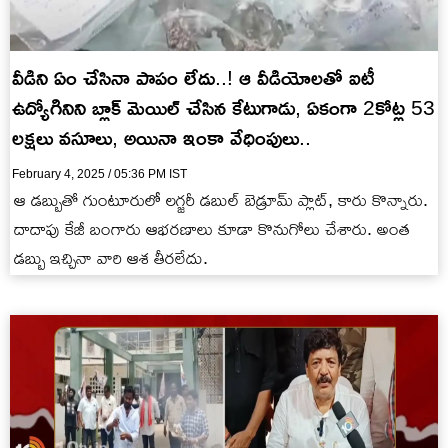
వీడిని ఏం చేసినా పాపం లేదు..! ఆ వీడియోలతో ఐటీ
ఉద్యోగినిని బ్లాక్ మెయిల్ చేసిన కేటుగాడు, ఏకంగా 2కోట్ల 53
లక్షలు వసూలు, అయినా ఇంకా వేధింపులు..
February 4, 2025 / 05:36 PM IST
ఆ డబ్బుతో గుంటూరులో లగ్జరీ డబుల్ బెడ్రూమ్ ప్లాట్, కారు కొన్నారు.
దాదాపు కేజీ బంగారు ఆభరణాలు కూడా కొనుగోలు చేశారు. అంత
డబ్బు ఇచ్చినా వారి ఆశ తీరలేదు.