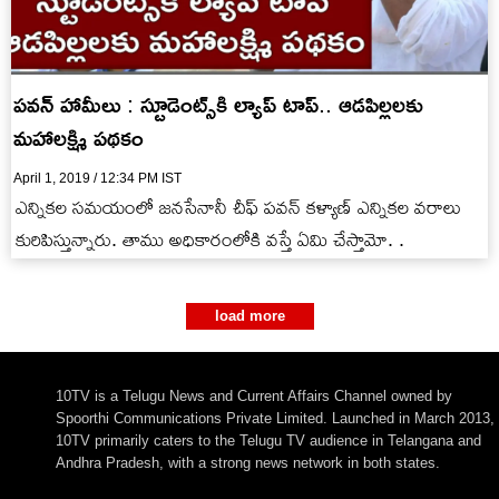
పవన్ హామీలు : స్టూడెంట్స్‌కి ల్యాప్ టాప్.. ఆడపిల్లలకు
మహాలక్ష్మి పథకం
April 1, 2019 / 12:34 PM IST
ఎన్నికల సమయంలో జనసేనానీ చీఫ్ పవన్ కళ్యాణ్ ఎన్నికల వరాలు
కురిపిస్తున్నారు. తాము అధికారంలోకి వస్తే ఏమి చేస్తామో. .
load more
10TV is a Telugu News and Current Affairs Channel owned by
Spoorthi Communications Private Limited. Launched in March 2013,
10TV primarily caters to the Telugu TV audience in Telangana and
Andhra Pradesh, with a strong news network in both states.