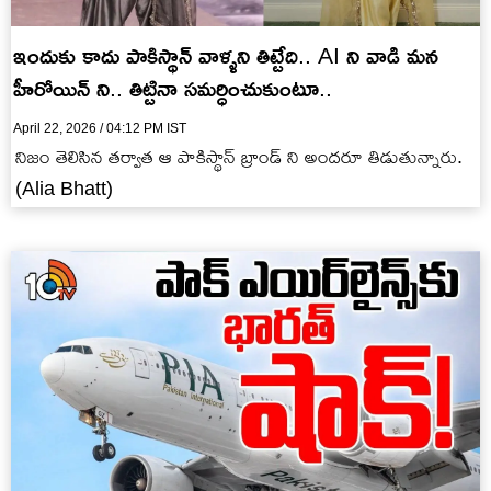
ఇందుకు కాదు పాకిస్థాన్ వాళ్ళని తిట్టేది.. AI ని వాడి మన
హీరోయిన్ ని.. తిట్టినా సమర్ధించుకుంటూ..
April 22, 2026 / 04:12 PM IST
నిజం తెలిసిన తర్వాత ఆ పాకిస్థాన్ బ్రాండ్ ని అందరూ తిడుతున్నారు.
(Alia Bhatt)