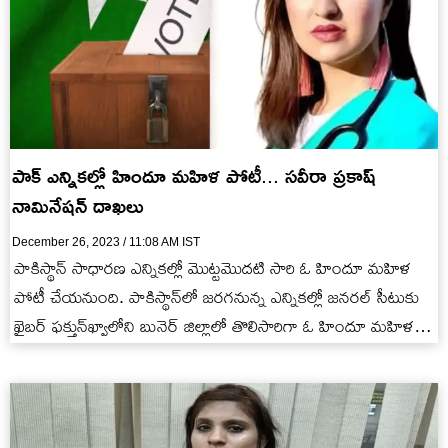
పాక్ ఎన్నికల్లో హిందూ మహిళ పోటీ... సవీరా ప్రకాష్
నామినేషన్ దాఖలు
December 26, 2023 / 11:08 AM IST
పాకిస్థాన్ సాధారణ ఎన్నికల్లో మొట్టమొదటి సారి ఓ హిందూ మహిళ
పోటీ చేయనుంది. పాకిస్థాన్‌లో జరగనున్న ఎన్నికల్లో జనరల్‌ సీటుకు
ఖైబర్‌ ఫక్తున్‌ఖ్వాలోని బునెర్‌ జిల్లాలో తొలిసారిగా ఓ హిందూ మహిళ
పోటీ చేయడం…