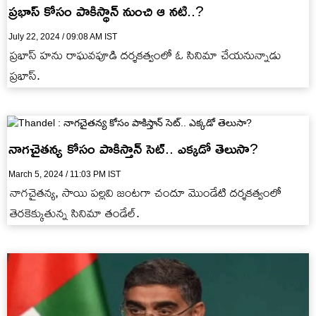
ప్రభాస్ కోసం పాకిస్థాన్ నుంచి ఆ నటి..?
July 22, 2024 / 09:08 AM IST
ప్రభాస్ హను రాఘవపూడి దర్శకత్వంలో ఓ సినిమా చేయనున్నాడు
ప్రభాస్.
నాగచైతన్య కోసం పాకిస్తాన్ సెట్.. ఎక్కడో తెలుసా?
March 5, 2024 / 11:03 PM IST
నాగచైతన్య, సాయి పల్లవి జంటగా చందూ మొండేటి దర్శకత్వంలో
తెరకెక్కుతున్న సినిమా తండేల్.