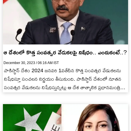
ఆ దేశంలో కొత్త సంవత్సర వేడుకలపై నిషేధం.. ఎందుకంటే..?
December 30, 2023 / 06:16 AM IST
పాకిస్థాన్ దేశం 2024 జనవరి 1వతేదీన కొత్త సంవత్సర వేడుకలను
నిషేధిస్తూ సంచలన నిర్ణయం తీసుకుంది. పాకిస్థాన్ దేశంలో నూతన
సంవత్సర వేడుకలను నిషేధిస్తున్నట్లు ఆ దేశ తాత్కాలిక ప్రధానమంత్రి
అన్వర్ ఉల్ హక్…