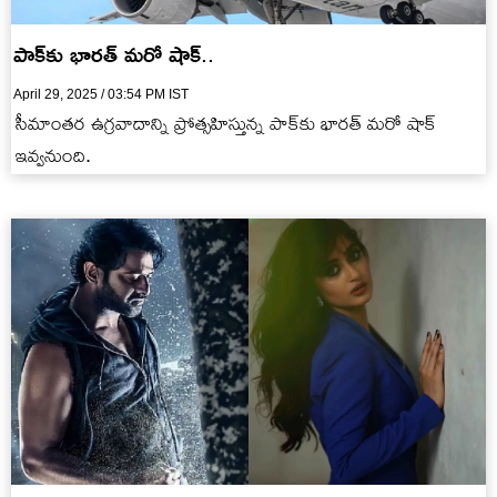
పాక్‌కు భార‌త్ మ‌రో షాక్..
April 29, 2025 / 03:54 PM IST
సీమాంత‌ర ఉగ్ర‌వాదాన్ని ప్రోత్స‌హిస్తున్న పాక్‌కు భార‌త్ మ‌రో షాక్
ఇవ్వ‌నుంది.