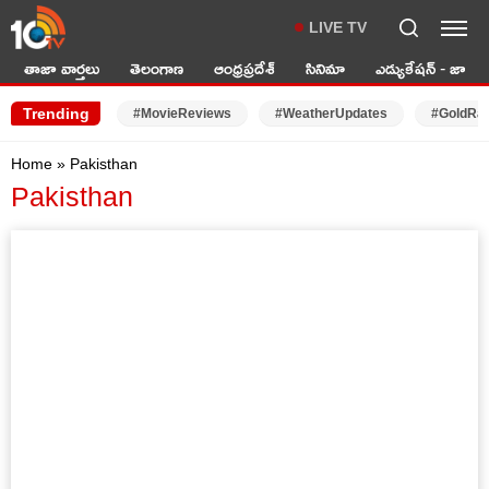
LIVE TV
తాజా వార్తలు
తెలంగాణ
ఆంధ్రప్రదేశ్
సినిమా
ఎడ్యుకేషన్ - జాబ్స్
Trending
#MovieReviews
#WeatherUpdates
#GoldRa
Home
»
Pakisthan
Pakisthan