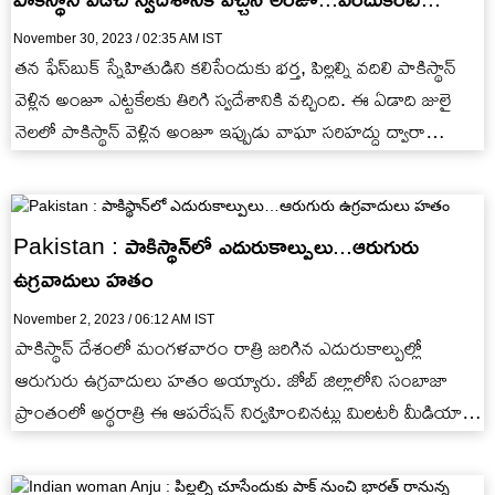
November 30, 2023 / 02:35 AM IST
తన ఫేస్‌బుక్ స్నేహితుడిని కలిసేందుకు భర్త, పిల్లల్ని వదిలి పాకిస్థాన్
వెళ్లిన అంజూ ఎట్టకేలకు తిరిగి స్వదేశానికి వచ్చింది. ఈ ఏడాది జులై
నెలలో పాకిస్థాన్ వెళ్లిన అంజూ ఇప్పుడు వాఘా సరిహద్దు ద్వారా…
Pakistan : పాకిస్థాన్‌లో ఎదురుకాల్పులు...ఆరుగురు
ఉగ్రవాదులు హతం
November 2, 2023 / 06:12 AM IST
పాకిస్థాన్ దేశంలో మంగళవారం రాత్రి జరిగిన ఎదురుకాల్పుల్లో
ఆరుగురు ఉగ్రవాదులు హతం అయ్యారు. జోబ్ జిల్లాలోని సంబాజా
ప్రాంతంలో అర్థరాత్రి ఈ ఆపరేషన్ నిర్వహించినట్లు మిలటరీ మీడియా
విభాగం తెలిపింది....