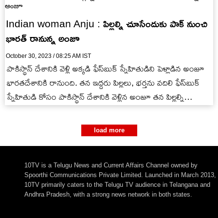
Indian woman Anju : పిల్లల్ని చూసేందుకు పాక్ నుంచి
భారత్ రానున్న అంజూ
October 30, 2023 / 08:25 AM IST
పాకిస్థాన్ దేశానికి వెళ్లి అక్కడి ఫేస్‌బుక్ స్నేహితుడిని పెళ్లాడిన అంజూ
భారతదేశానికి రానుంది. తన ఇద్దరు పిల్లలు, భర్తను వదిలి ఫేస్‌బుక్
స్నేహితుడి కోసం పాకిస్థాన్ దేశానికి వెళ్లిన అంజూ తన పిల్లల్ని
చూసేందుకు…
load more
10TV is a Telugu News and Current Affairs Channel owned by
Spoorthi Communications Private Limited. Launched in March 2013,
10TV primarily caters to the Telugu TV audience in Telangana and
Andhra Pradesh, with a strong news network in both states.