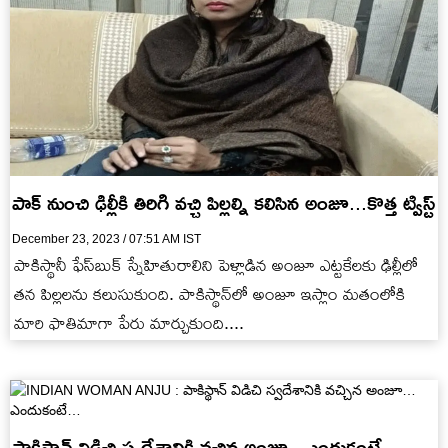
పాక్ నుంచి ఢిల్లీకి తిరిగి వచ్చి పిల్లల్ని కలిసిన అంజూ...కొత్త ట్విస్ట్
December 23, 2023 / 07:51 AM IST
పాకిస్థానీ ఫేస్‌బుక్ స్నేహితురాలిని పెళ్లాడిన అంజూ ఎట్టకేలకు ఢిల్లీలో
తన పిల్లలను కలుసుకుంది. పాకిస్థాన్‌లో అంజూ ఇస్లాం మతంలోకి
మారి ఫాతిమాగా పేరు మార్చుకుంది....
పాకిస్థాన్ విడిచి స్వదేశానికి వచ్చిన అంజూ...ఎందుకంటే...