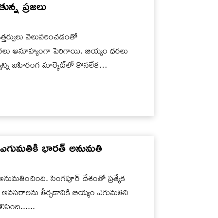
న్న ప్రజలు
త్తర్వులు వెలువరించడంతో
రలు అనూహ్యంగా పెరిగాయి. బియ్యం ధరలు
్ని బహిరంగ మార్కెట్‌లో కొనలేక
 ఎగుమతికి భారత్ అనుమతి
నుమతించింది. సింగపూర్ దేశంతో ప్రత్యేక
 అవసరాలను తీర్చడానికి బియ్యం ఎగుమతిని
పింది......