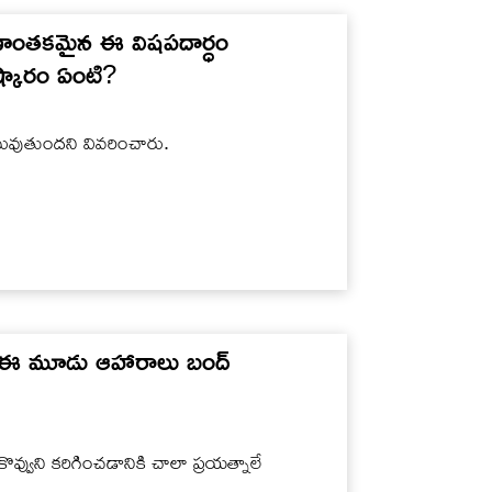
ప్రాణాంతకమైన ఈ విషపదార్ధం
ష్కారం ఏంటి?
రణమవుతుందని వివరించారు.
టనే ఈ మూడు ఆహారాలు బంద్
ొవ్వుని కరిగించడానికి చాలా ప్రయత్నాలే