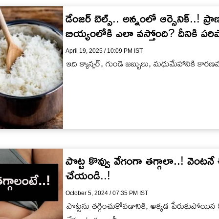
డేంజర్ బెల్స్.. అన్నంలో ఆర్సెనిక్..! 
బియ్యంలోకి ఎలా వస్తోంది? దీనికి పరి
April 19, 2025 / 10:09 PM IST
ఇది క్యాన్సర్, గుండె జబ్బులు, మధుమేహానికి కా
పొట్ట కొవ్వు వేగంగా తగ్గాలా..! వెం
చేయండి..!
October 5, 2024 / 07:35 PM IST
పొట్టను తగ్గించుకోవడానికి, అక్కడ పేరుకుపోయిన క