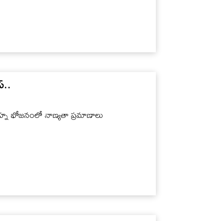
్..
ాహ్న భోజనంలో నాణ్యతా ప్రమాణాలు