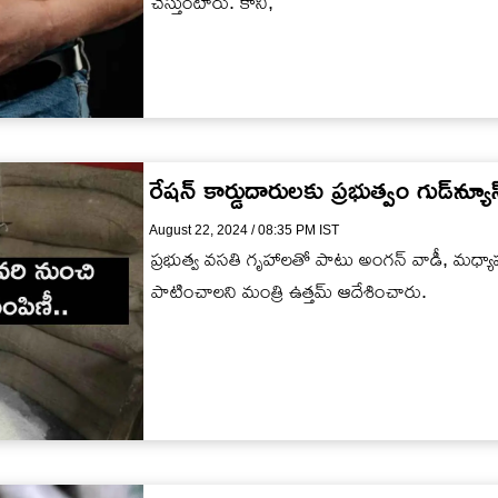
చేస్తుంటారు. కానీ,
రేషన్ కార్డుదారులకు ప్రభుత్వం గుడ్‌న్యూస
August 22, 2024 / 08:35 PM IST
ప్రభుత్వ వసతి గృహాలతో పాటు అంగన్ వాడీ, మధ్య
పాటించాలని మంత్రి ఉత్తమ్ ఆదేశించారు.