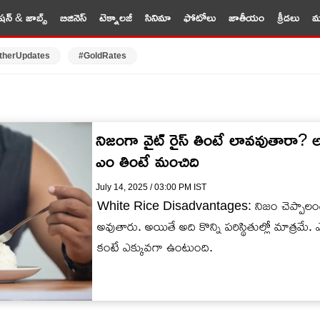
షన్ & జాబ్స్
బిజినెస్
టెక్నాలజీ
సినిమా
ఫోటోలు
జాతీయం
క్రీడలు
మర
therUpdates
#GoldRates
నిజంగా వైట్ రైస్ తింటే లావవుతారా? 
ఎం తింటే మంచిది
July 14, 2025 / 03:00 PM IST
White Rice Disadvantages: నిజం చెప్పాలంటే 
అవుతారు. అయితే అది కొన్ని పరిస్థితుల్లో మాత్రమే. ఎ
కంటే ఎక్కువగా ఉంటుంది.