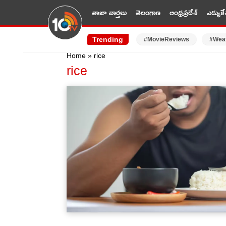
తాజా వార్తలు
తెలంగాణ
ఆంధ్రప్రదేశ్
ఎడ్యుకే
Trending
#MovieReviews
#Wea
Home
»
rice
rice