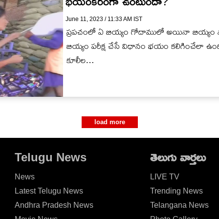
భయంకరంగా ఉంటుందా?
June 11, 2023 / 11:33 AM IST
ప్రపచంలో ఏ బియ్యం గోదాములో అయినా బియ్యం నాణ
బియ్యం పరీక్ష చేసే విధానం భయం కలిగించేలా ఉంద
కూలీల…
load more
Telugu News
తెలుగు వార్తలు
News
LIVE TV
Latest Telugu News
Trending News
Andhra Pradesh News
Telangana News