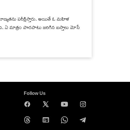
్యతను పరీక్షిస్తారు. అయితే ఓ మహిళ
ి. ఏ మాత్రం పొరపాటు జరిగిన బస్తాలు మోసే
Follow Us