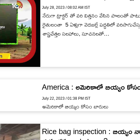
July 28, 2023 / 08:02 AM IST
నేరుగా ట్రాక్టర్ తో వరి విత్తనం వేసిన పొలంతో పాటు ఇ
రైతులంతా 5 ఏళ్లుగా వెదజల్లే పద్ధతిలో వరిసాగుచే
శాస్త్రవేత్తల సలహాలు, సూచనలతో…
America : అమెరికాలో బియ్యం కోసం
July 22, 2023 / 01:38 PM IST
అమెరికాలో బియ్యం కోసం బారులు
Rice bag inspection : బియ్యం న