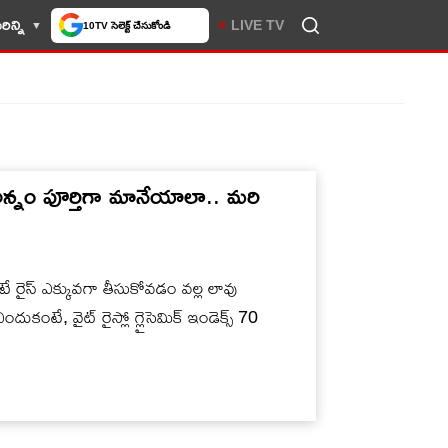
ిన్ని
LIVE TV
10TV సెలెక్ట్ చేసుకోండి
అన్నం పూర్తిగా మానేయాలా.. మరి
రైస్ ఎక్కువగా తీసుకోవడం వల్ల లావు
ందుకంటే, వైట్ రైస్లో గ్లైసెమిక్ ఇండెక్స్ 70