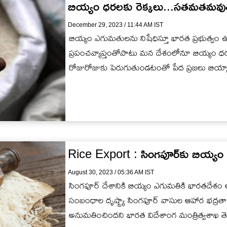
బియ్యం ధరలకు రెక్కలు...సతమతమవుతు
December 29, 2023 / 11:44 AM IST
బియ్యం ఎగుమతులను నిషేధిస్తూ భారత ప్రభుత్వం ఉ
ప్రపంచవ్యాప్తంతోపాటు మన దేశంలోనూ బియ్యం ధ
రోజురోజుకు పెరుగుతుండటంతో పేద ప్రజలు బియ్యాన
సతమతమవుతున్నారు....
Rice Export : సింగపూర్‌కు బియ్యం
August 30, 2023 / 05:36 AM IST
సింగపూర్ దేశానికి బియ్యం ఎగుమతికి భారతదేశం అ
సంబంధాల దృష్ట్యా సింగపూర్ వాసుల ఆహార భద్రతా
అనుమతించిందని భారత విదేశాంగ మంత్రిత్వశాఖ తెలి