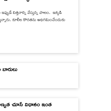
ప్పుడే విత్తనాన్ని వేస్తున్న పొలం. ఇక్కడి
స్తున్నారు. కూలీల కొరతను అధిగమించేందుకు
 బారులు
ాణ్యత చూసే విధానం ఇంత