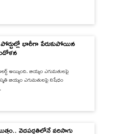
పోర్టుల్లో భారీగా పేరుకుపోయిన
ఆందోళన
లర్ట్ అయ్యింది. బియ్యం ఎగుమతులపై
ాస్మతి బియ్యం ఎగుమతులపై నిషేధం
…
్తం.. వెదపద్ధతిలోనే వరిసాగు