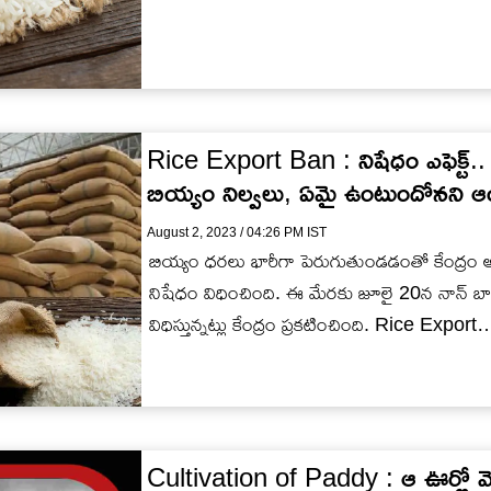
Rice Export Ban : నిషేధం ఎఫెక్ట్.. 
బియ్యం నిల్వలు, ఏమై ఉంటుందోనని 
August 2, 2023 / 04:26 PM IST
బియ్యం ధరలు భారీగా పెరుగుతుండడంతో కేంద్రం అ
నిషేధం విధించింది. ఈ మేరకు జూలై 20న నాన్ బ
విధిస్తున్నట్లు కేంద్రం ప్రకటించింది. Rice Export
Cultivation of Paddy : ఆ ఊర్లో మొత