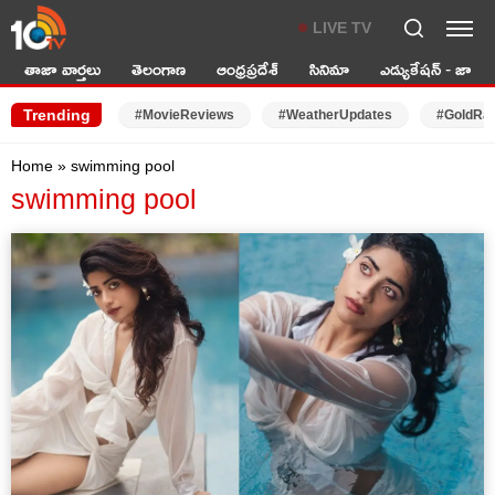
LIVE TV
తాజా వార్తలు
తెలంగాణ
ఆంధ్రప్రదేశ్
సినిమా
ఎడ్యుకేషన్ - జాబ్స్
Trending
#MovieReviews
#WeatherUpdates
#GoldRa
Home
»
swimming pool
swimming pool