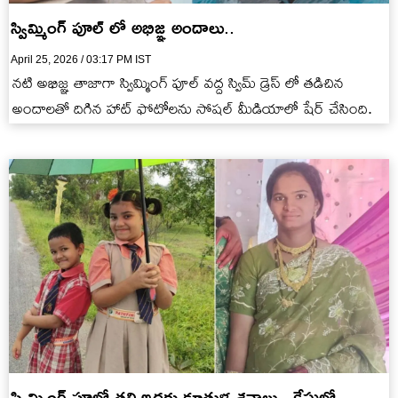
స్విమ్మింగ్ పూల్ లో అభిజ్ఞ అందాలు..
April 25, 2026 / 03:17 PM IST
నటి అభిజ్ఞ తాజాగా స్విమ్మింగ్ పూల్ వద్ద స్విమ్ డ్రెస్ లో తడిచిన
అందాలతో దిగిన హాట్ ఫోటోలను సోషల్ మీడియాలో షేర్ చేసింది.
స్విమ్మింగ్ పూల్లో తల్లి ఇద్దరు కూతుళ్ల శవాలు.. కేసులో