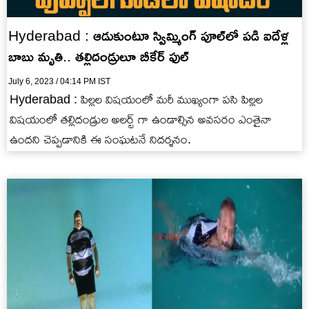
Hyderabad : ఆడుకుంటూ స్విమ్మింగ్ పూల్‌లో పడి ఐదేళ్ల
బాబు మృతి.. తల్లిదండ్రులూ బీకేర్ ఫుల్
July 6, 2023 / 04:14 PM IST
Hyderabad : పిల్లల విషయంలో మరీ ముఖ్యంగా పసి పిల్లల
విషయంలో తల్లిదండ్రుల అలర్ట్ గా ఉండాల్సిన అవసరం ఎంతైనా
ఉందని చెప్పడానికి ఈ సంఘటనే నిదర్శనం.