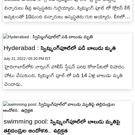
చిన్నారులు తీవ్ర అస్వస్థతకు గురైయ్యారు. స్విమ్మింగ్ పూల్ లో క్లోరిన్ లీక్
అవ్వటంతో 10మంది చిన్నారులు అస్వస్థతకు గురి అయ్యారు. వీరిలో
ఒక చిన్నారి…
Hyderabad : స్విమ్మింగ్‌పూల్‌లో పడి బాలుడు మృతి
July 31, 2022 / 05:20 PM IST
హైదరాబాద్‌లోని నార్సింగ్ పోలీస్ స్టేషన్ పరిధి కోకాపేటలో విషాదం
చోటు చేసుకుంది. స్విమ్మింగ్ పూల్ లో పడి 14 ఏళ్ల బాలుడు మృతి
చెందాడు.
swimming pool: స్విమ్మింగ్‌పూల్‌లో బాలుడు మృతిపై
తల్లిదండ్రుల ఆందోళన.. ఉద్రిక్తత