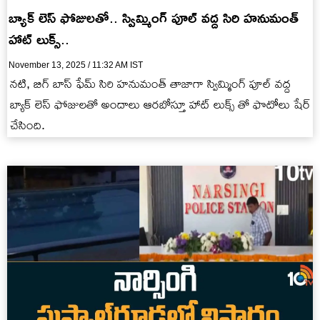
బ్యాక్ లెస్ ఫోజులతో.. స్విమ్మింగ్ పూల్ వద్ద సిరి హనుమంత్
హాట్ లుక్స్..
November 13, 2025 / 11:32 AM IST
నటి, బిగ్ బాస్ ఫేమ్ సిరి హనుమంత్ తాజాగా స్విమ్మింగ్ పూల్ వద్ద
బ్యాక్ లెస్ ఫోజులతో అందాలు ఆరబోస్తూ హాట్ లుక్స్ తో ఫొటోలు షేర్
చేసింది.