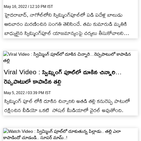
May 16, 2022 / 12:10 PM IST
హైదరాబాద్, నాగోల్‌లోని స్విమ్మింగ్‌పూల్‌లో పడి పదేళ్ల బాలుడు
ఆదివారం మరణించిన సంగతి తెలిసిందే. తమ కుమారుడి మృతికి
బాధ్యులైన స్విమ్మింగ్‌పూల్‌ యాజమాన్యంపై చర్యలు తీసుకోవాలని
డిమాండ్ చేస్తూ బాలుడి తల్లిదండ్రులు, బంధువులు ఆందోళన
చేస్తున్నారు.
Viral Video : స్విమ్మింగ్ పూల్‌లో దూకిన చిన్నారి…
రెప్పపాటులో కాపాడిన తల్లి
May 5, 2022 / 03:39 PM IST
స్విమ్మింగ్ పూల్ లోకి దూకిన చిన్నారిని అతడి తల్లి కనురెప్ప పాటులో
రక్షించిన వీడియో ఒకటి సోషల్ మీడియాలో వైరల్ అవుతోంది.