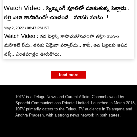
Watch Video : స్విమ్మింగ్ పూల్‌లో దూకుతున్న పిల్లాడు..
తల్లి ఎలా కాపాడిందో చూడండి.. సూపర్ మామ్..!
May 2, 2022 / 08:47 PM IST
Watch Video : తన పిల్లల్ని కాపాడుకోవడంలో తల్లిని మించి
మరొకటి లేదు. తనకు ఏమైనా పర్వాలేదు.. కానీ, తన పిల్లలకు ఆపద
వస్తే.. ఎంతమాత్రం ఊరుకోదు.
load more
10TV is a Telugu News and Current Affairs Channel owned by
Spoorthi Communications Private Limited. Launched in March 2013,
10TV primarily caters to the Telugu TV audience in Telangana and
Andhra Pradesh, with a strong news network in both states.