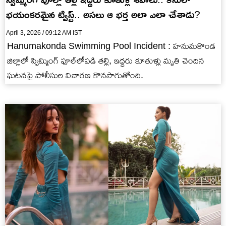
భయంకరమైన ట్విస్ట్.. అసలు ఆ భర్త అలా ఎలా చేశాడు?
April 3, 2026 / 09:12 AM IST
Hanumakonda Swimming Pool Incident : హనుమకొండ
జిల్లాలో స్విమ్మింగ్ పూల్‌లోపడి తల్లి, ఇద్దరు కూతుళ్లు మృతి చెందిన
ఘటనపై పోలీసుల విచారణ కొనసాగుతోంది.