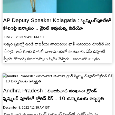
AP Deputy Speaker Kolagatla : స్విమ్మింగ్‌పూల్‌లో
కోలగట్ల విన్యాసం .. వైరల్ అవుతున్న వీడియో
June 25, 2023 / 04:10 PM IST
నిత్యం ప్రజల్లో ఉండే రాజకీయ నాయకులు ఖాళీ సమయం దొరికితే ఏం
చేస్తారు అనే క్యూరియాసిటీ చాలామందిలో ఉంటుంది. ఏపీ డిప్యూటీ
స్పీకర్ కోలగట్ల వీరభద్రస్వామి స్విమ్ చేస్తారు.. అందులో విచిత్రం
ఏముంది అనుకోకండి..…
Andhra Pradesh : విజయవాడ జింఖానా గ్రౌండ్
స్మిమ్మింగ్ పూల్‎లో క్లోరిన్ లీక్ .. 10 చిన్నారులకు అస్వస్థత
December 8, 2022 / 11:39 AM IST
విజయవాడ జింఖానా గ్రౌండ్ స్విమ్మింగ్ పూల్‎లో ప్రాక్టీస్ చేస్తున్న