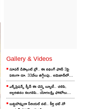
Gallery & Videos
సూపర్ డిస్కౌంట్ బ్రో.. ఈ నథింగ్ ఫోన్ 3పై
ఏకంగా రూ. 33వేలు తగ్గింపు.. అమెజాన్‌లో
ఇలా కొన్నారంటే?
ఎక్స్‌ప్రెష‌న్స్ క్వీన్ ఈ చెన్నై బ్యూటీ.. చిలిపి,
అల్ల‌రిత‌నం క‌ల‌గ‌లిపి.. యోగలక్ష్మి ఫోటోలు
వైర‌ల్‌..
బుట్ట‌బొమ్మ‌లా సీరియ‌ల్ న‌టి.. కీర్తి భ‌ట్‌ నో