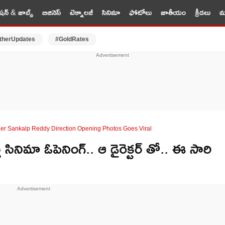
షన్ & జాబ్స్
బిజినెస్
టెక్నాలజీ
సినిమా
ఫోటోలు
జాతీయం
క్రీడలు
మర
therUpdates
#GoldRates
r Sankalp Reddy Direction Opening Photos Goes Viral
నిమా ఓపెనింగ్.. ఆ డైరెక్టర్ తో.. ఈ సారి