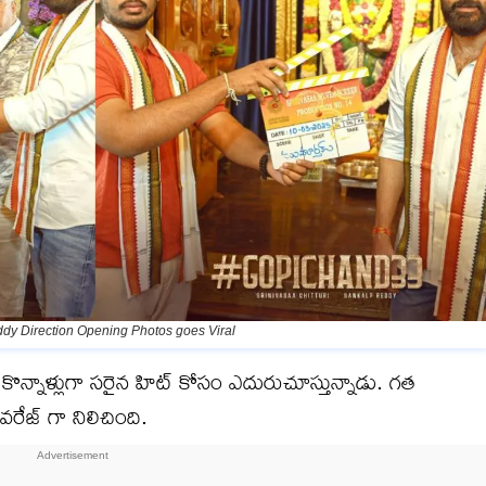
y Direction Opening Photos goes Viral
ొన్నాళ్లుగా సరైన హిట్ కోసం ఎదురుచూస్తున్నాడు. గత
ేజ్ గా నిలిచింది.