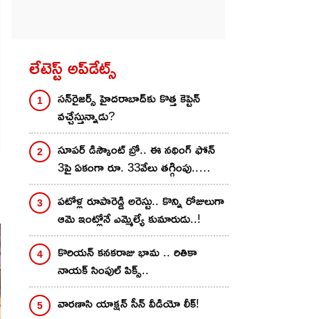
లేటెస్ట్ అప్‌డేట్స్
స‌న్‌రైజ‌ర్స్ హైద‌రాబాద్‌కు కొత్త కెప్టెన్
వ‌చ్చేస్తున్నాడు?
సూపర్ డిస్కౌంట్ బ్రో.. ఈ నథింగ్ ఫోన్
3పై ఏకంగా రూ. 33వేలు తగ్గింపు..
అమెజాన్‌లో ఇలా కొన్నారంటే?
పటోళ్ల రూపారెడ్డి అరెస్టు.. కొన్ని రోజులుగా
ఆమె ఇంట్లోనే ఎమ్మెల్యే కుమారుడు..!
కొరియన్‌ కనకరాజు భామ .. రితికా
నాయ‌క్ సింపుల్ పిక్స్‌..
వారణాసి యాక్షన్ సీన్ వీడియో లీక్!