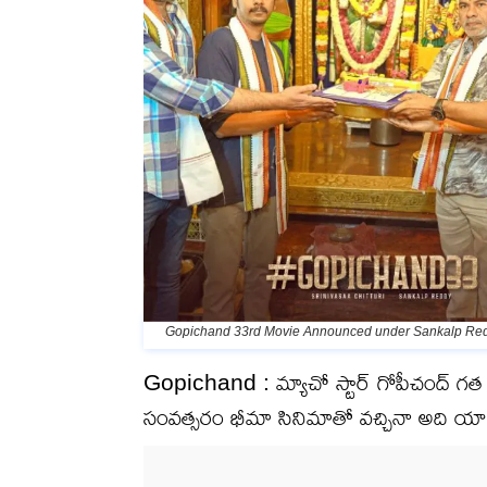
Gopichand 33rd Movie Announced under Sankalp Redd
Gopichand : మ్యాచో స్టార్ గోపీచంద్ గత క
సంవత్సరం భీమా సినిమాతో వచ్చినా అది యావర