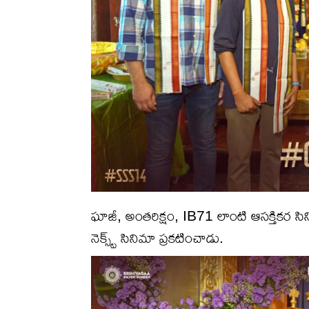
ఘాజీ, అంతరిక్షం, IB71 లాంటి ఆసక్తికర సిని
నెక్స్ట్ సినిమా ప్రకటించాడు.