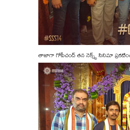
తాజాగా గోపీచంద్ తన నెక్స్ట్ సినిమా ప్రకట