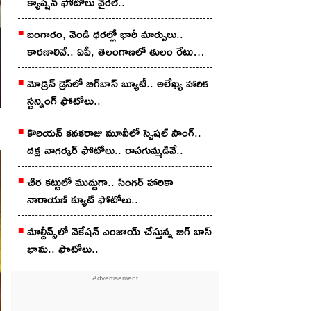
క్యాప్ష‌న్‌ ఫోటోలు వైర‌ల్‌..
బంగారం, వెండి ధరల్లో భారీ మార్పులు..
కారణాలివే.. ఏపీ, తెలంగాణలో తులం రేటు
ఎంతంటే?
మోడ్ర‌న్ డ్రెస్‌లో బిగ్‌బాస్ బ్యూటీ.. అలేఖ్య హారిక
స్ట‌న్నింగ్ ఫోటోలు..
కొరియ‌న్ కన‌క‌రాజు మూవీలో స్పెష‌ల్ సాంగ్‌..
దక్ష నాగర్కర్ ఫోటోలు.. రాస‌గుమ్మ‌డివే..
చీర క‌ట్టులో ముద్దుగా.. సింగ‌ర్ హారికా
నారాయణ్ క్యూట్ ఫోటోలు..
మాల్దీవ్స్‌లో వెకేషన్ ఎంజాయ్ చేస్తున్న బిగ్ బాస్
భామ.. ఫొటోలు..