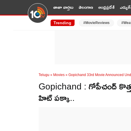
తాజా వార్తలు
తెలంగాణ
ఆంధ్రప్రదేశ్
ఎడ్యుకే
Trending
#MovieReviews
#Wea
Telugu
»
Movies
»
Gopichand 33rd Movie Announced Unde
Gopichand : గోపీచంద్ కొత్త సి
హిట్ పక్కా..