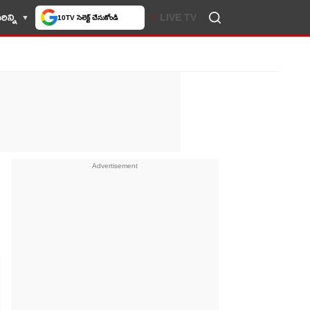
లో మీకు ఇష్టమైన వెబ్‌సైట్‌గా
ిన్ని
LIVE TV
చేసుకోండి