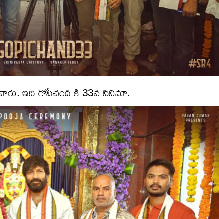
ించారు. ఇది గోపీచంద్ కి 33వ సినిమా.