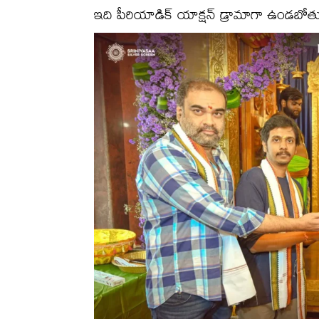
ఇది పీరియాడిక్ యాక్షన్ డ్రామాగా ఉండబోతుం