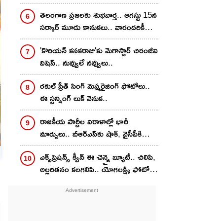
తెలంగాణ ప్రజలకు శుభవార్త.. ఆగస్టు 15న
సర్కార్ మూడు కానుకలు.. వారందరికీ
లబ్ధి..
'కొరియ‌న్ క‌న‌కరాజు'కు మెగాస్టార్ చిరంజీవి
విషెస్.. నువ్వులే న‌వ్వులు..
ర‌కుల్ ప్రీత్ సింగ్ మెస్మ‌రైజింగ్ ఫోటోలు..
ఈ స్ట‌న్నింగ్ లుక్ వెనుక‌..
రాజకీయ పార్టీల విరాళాల్లో భారీ
మార్పులు.. బీఆర్ఎస్‌కు షాక్, వైసీపీకి
పెరిగిన విరాళాలు.. టీడీపీకి తగ్గిన నిధులు..
ఎక్స్‌ప్రెష‌న్స్ క్వీన్ ఈ చెన్నై బ్యూటీ.. చిలిపి,
అల్ల‌రిత‌నం క‌ల‌గ‌లిపి.. యోగలక్ష్మి ఫోటోలు
వైర‌ల్‌..