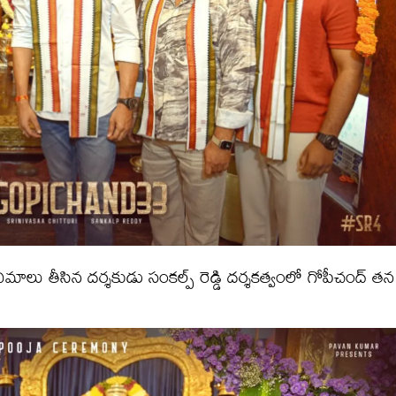
మాలు తీసిన దర్శకుడు సంకల్ప్ రెడ్డి దర్శకత్వంలో గోపీచంద్ తన