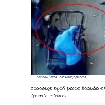
Rickshaw Saved Child Madhyapradesh
రెండంతస్తుల బిల్డింగ్ పైనుంచి కిందపడిన చిన్
ప్రాణాలను కాపాడింది.