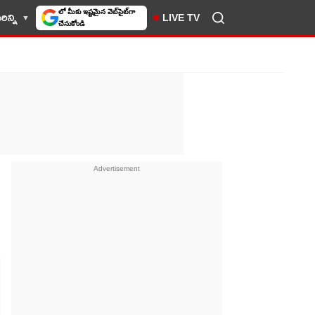
ిన్ని
LIVE TV
10TV సెలెక్ట్ చేసుకోండి