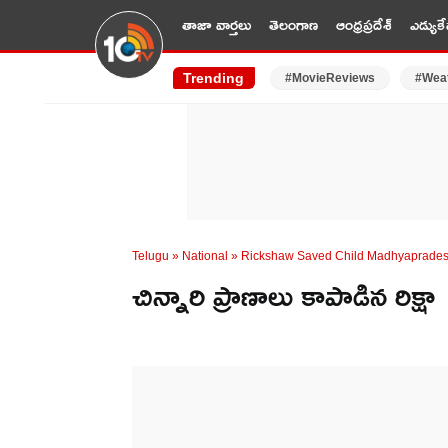
తాజా వార్తలు
తెలంగాణ
ఆంధ్రప్రదేశ్
ఎడ్యుకే
Trending
#MovieReviews
#Wea
Telugu
»
National
»
Rickshaw Saved Child Madhyaprade
చిన్నారి ప్రాణాలు కాపాడిన రిక్షా