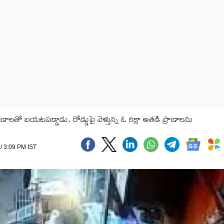
రాణాలతో బయటపడ్డాడు. రోడ్డుపై వెళ్తున్న ఓ రిక్షా అతడి ప్రాణాలను
 / 3:09 PM IST