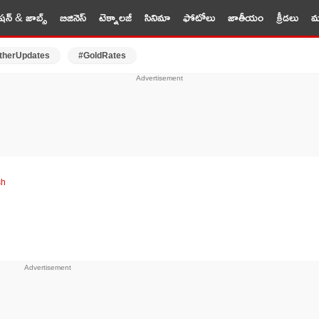
షన్ & జాబ్స్
బిజినెస్
టెక్నాలజీ
సినిమా
ఫోటోలు
జాతీయం
క్రీడలు
మర
therUpdates
#GoldRates
sh