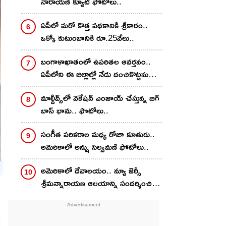
నారాయణ్ క్యూట్ ఫోటోలు..
ఏపీలో మరో కొత్త పథకానికి శ్రీకారం..
ఒక్కో కుటుంబానికి రూ.25వేలు..
బంగాళాఖాతంలో ఉపరితల ఆవర్తనం..
ఏపీలోని ఈ జిల్లాల్లో నేడు దంచికొట్టనున్న
వానలు.. హెచ్చరికలు జారీ
మాల్దీవ్స్‌లో వెకేషన్ ఎంజాయ్ చేస్తున్న బిగ్
బాస్ భామ.. ఫొటోలు..
సంగీత పరికరాల మధ్య రోజా కూతురు..
అమెరికాలో అన్షు సెల్వమణి ఫోటోలు..
అమెరికాలో దేవాలయం.. న్యూ జెర్సీ
శ్రీమన్నారాయణ ఆలయాన్ని సందర్శించిన
దివి..