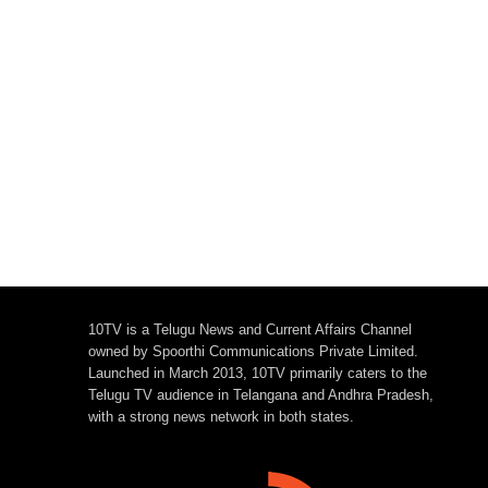
వ్యాఖ్యలు!
10TV is a Telugu News and Current Affairs Channel
owned by Spoorthi Communications Private Limited.
Launched in March 2013, 10TV primarily caters to the
Telugu TV audience in Telangana and Andhra Pradesh,
with a strong news network in both states.