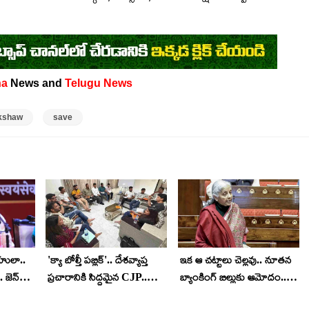
na
News and
Telugu News
ckshaw
save
ోహులా..
'క్యా బోల్తీ పబ్లిక్'.. దేశవ్యాప్త
ఇక ఆ చట్టాలు చెల్లవు.. నూతన
. జెన్
ప్రచారానికి సిద్దమైన CJP..
బ్యాంకింగ్ బిల్లుకు ఆమోదం..
 సంచలన
సమస్యలపై స్పెషల్ ఫోకస్!
లోక్‌సభ కీలక నిర్ణయం