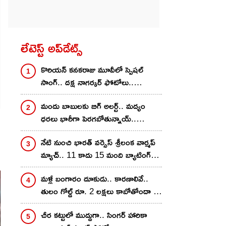
లేటెస్ట్ అప్‌డేట్స్
కొరియ‌న్ కన‌క‌రాజు మూవీలో స్పెష‌ల్
సాంగ్‌.. దక్ష నాగర్కర్ ఫోటోలు..
రాస‌గుమ్మ‌డివే..
మందు బాబులకు బిగ్ అలర్ట్.. మద్యం
ధరలు భారీగా పెరగబోతున్నాయ్..
కారణాలివే? ఎంత శాతం
నేటి నుంచి భార‌త్ వ‌ర్సెస్ శ్రీలంక వార్మ‌ప్
పెరుగుతాయంటే?
మ్యాచ్‌.. 11 కాదు 15 మంది బ్యాటింగ్
చేయొచ్చు.. రూల్స్ చాలా డిఫ‌రెంట్‌
మళ్లీ బంగారం దూకుడు.. కారణాలివే..
తులం గోల్డ్ రూ. 2 లక్షలు కాబోతోందా ?
నిపుణులు ఏమన్నారంటే?
చీర క‌ట్టులో ముద్దుగా.. సింగ‌ర్ హారికా