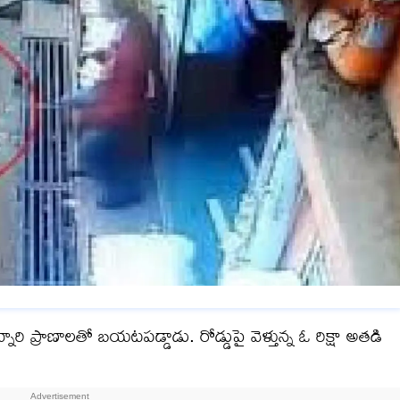
నారి ప్రాణాలతో బయటపడ్డాడు. రోడ్డుపై వెళ్తున్న ఓ రిక్షా అతడి