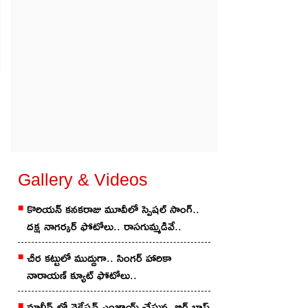
Gallery & Videos
కొరియ‌న్ కన‌క‌రాజు మూవీలో స్పెష‌ల్ సాంగ్‌..
దక్ష నాగర్కర్ ఫోటోలు.. రాస‌గుమ్మ‌డివే..
చీర క‌ట్టులో ముద్దుగా.. సింగ‌ర్ హారికా
నారాయణ్ క్యూట్ ఫోటోలు..
మాల్దీవ్స్‌లో వెకేషన్ ఎంజాయ్ చేస్తున్న బిగ్ బాస్