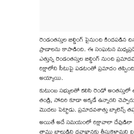
రెండంతస్తుల బిల్డింగ్ పైనుంచి కిందపడిన చిన్
ప్రాణాలను కాపాడింది. ఈ సంఘటన మధ్యప్రద
ఎత్తున్న రెండంతస్తుల బిల్డింగ్ నుంచి ప్రమాద
రిక్షాలోని సీటుపై పడటంతో ప్రమాదం తప్పింది.
అయ్యాయి.
కుటుంబ సభ్యులతో కలిసి రెండో అంతస్తులో 
తండ్రి, సోదిరి కూడా అక్కడే ఉన్నారని చెప్పా
మొదలు పెట్టాడు. ప్రమాదవశాత్తు బ్యాలెన్స
అయితే అదే సమయంలో రిక్షావాలా దేవుడిలా 
తాము బాలుడిని దవాఖానకు తీసుకెళ్లామని వివర