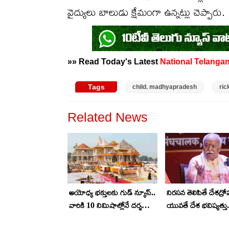
వైద్యులు బాలుడు క్షేమంగా ఉన్నట్లు చెప్పారు.
»» Read Today's Latest
National
Telanga
Tags
child. madhyapradesh
ri
Related News
అయోధ్య భక్తులకు గుడ్ న్యూస్..
నిరసన తెలిపితే దేశద్ర
వారికి 10 నిమిషాల్లోనే దర్శనం..
యువతే దేశ భవిష్యత్తు.
ఇలా చేస్తే చాలు
జీపై మోహన్ భగవత్