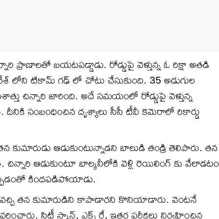
నారి ప్రాణాలతో బయటపడ్డాడు. రోడ్డుపై వెళ్తున్న ఓ రిక్షా అతడి
ేశ్ లోని టికామ్ గఢ్ లో చోటు చేసుకుంది. 35 అడుగుల
వశాత్తు చిన్నారి జారింది. అదే సమయంలో రోడ్డుపై వెళ్తున్న
 దీనికి సంబంధించిన దృశ్యాలు సీసీ టీవీ కెమెరాలో రికార్డు
తన కుమారుడు ఆడుకుంటున్నాడని బాలుడి తండ్రి తెలిపారు. తన
రు. చిన్నారి ఆడుకుంటూ బాల్కనీలోకి వెళ్లి రెయిలింగ్ కు వేలాడటం
్ తప్పడంతో కిందపడిపోయాడు.
వచ్చి తన కుమారుడిని కాపాడారని కొనియాడారు. వెంటనే
ించారు. సిటీ స్కాన్, ఎక్స్ రే, ఇతర పరీక్షలు నిర్వహించిన