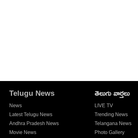
Telugu News
తెలుగు వార్తలు
News
LIVE TV
Latest Telugu News
Trending News
Andhra Pradesh News
Telangana News
Movie News
Photo Gallery