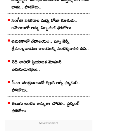
భామ.. ఫొటోలు..
సంగీత పరికరాల మధ్య రోజా కూతురు..
అమెరికాలో అన్షు సెల్వమణి ఫోటోలు..
అమెరికాలో దేవాలయం.. న్యూ జెర్సీ
శ్రీమన్నారాయణ ఆలయాన్ని సందర్శించిన దివి..
రెడ్ శారీలో ప్రియాంక మోహ‌న్
ఎదురుచూపులు..
సీఎం చంద్రబాబుతో కిర్రాక్ ఆర్పీ ఫ్యామిలీ..
ఫోటోలు..
తెలుగు అందం అమృతా చౌద‌రి.. స్ట‌న్నింగ్
ఫోటోలు..