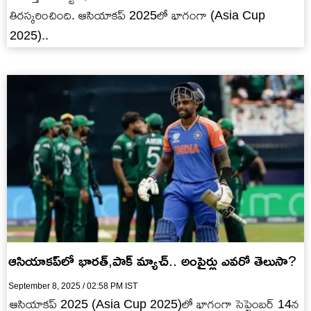
తిర‌స్క‌రించింది. ఆసియాక‌ప్ 2025లో భాగంగా (Asia Cup
2025)..
ఆసియాక‌ప్‌లో భార‌త్‌,పాక్ మ్యాచ్‌.. అంపైర్లు ఎవ‌రో తెలుసా?
September 8, 2025 / 02:58 PM IST
ఆసియాక‌ప్ 2025 (Asia Cup 2025)లో భాగంగా సెప్టెంబ‌ర్ 14న