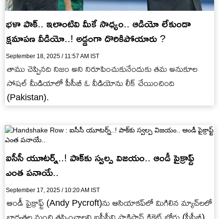
భ‌ళా పాక్‌.. ఇలాంటివి మీకే సాధ్యం.. ఆడియో లేకుండా
క్ష‌మాప‌ణ వీడియో..! అడ్డంగా దొరికిపోయారు ?
September 18, 2025 / 11:57 AM IST
తాము చెప్పిన‌ది నిజం అని నిరూపించుకునేందుకు త‌మ అనుకూల
సోష‌ల్ మీడియాలో పీసీబీ ఓ వీడియోను లీక్ చేయించింది
(Pakistan).
ఐసీసీ యూటర్న్‌..! పాక్‌కు స్వ‌ల్ప విజ‌యం.. ఆండీ పైక్రాఫ్ట్‌
ఎంత ప‌నాయే..
September 17, 2025 / 10:20 AM IST
ఆండీ పైక్రాఫ్ట్‌ (Andy Pycroft)ను ఆసియాక‌ప్‌లో మిగిలిన మ్యాచ్‌ల‌లో
బాధ్య‌త‌ల నుంచి త‌ప్పించాల‌ని ఐసీసీని పాకిస్తాన్ క్రికెట్ బోర్డు (పీసీబీ)