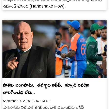
డిమాండ్ చేసింది (Handshake Row).
పాక్‌కు భంగపాటు.. త‌లొగ్గ‌ని ఐసీసీ.. మ్యాచ్ రిఫరీని
తొల‌గించేది లేదు..
September 16, 2025 / 12:57 PM IST
పాకిస్తాన్‌కు గ‌ట్టి షాక్ త‌గిలింది. పాక్ డిమాండ్‌ను ఐసీసీ