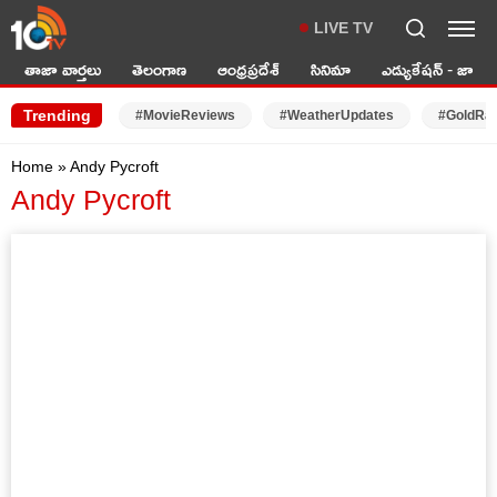
LIVE TV
తాజా వార్తలు
తెలంగాణ
ఆంధ్రప్రదేశ్
సినిమా
ఎడ్యుకేషన్ - జాబ్స్
Trending
#MovieReviews
#WeatherUpdates
#GoldRa
Home
»
Andy Pycroft
Andy Pycroft