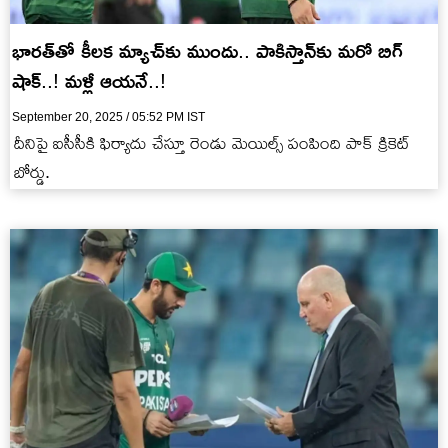
భారత్‌తో కీలక మ్యాచ్‌కు ముందు.. పాకిస్తాన్‌కు మరో బిగ్
షాక్..! మళ్లీ ఆయనే..!
September 20, 2025 / 05:52 PM IST
దీనిపై ఐసీసీకి ఫిర్యాదు చేస్తూ రెండు మెయిల్స్ పంపింది పాక్ క్రికెట్
బోర్డు.