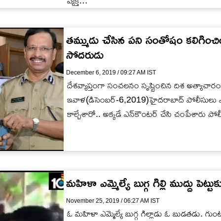
వ్యక్తి…
తమ్ముడు చేసిన పని సంతోషం కలిగించి
సోదరుడు
December 6, 2019 / 09:27 AM IST
దేశవ్యాప్తంగా సంచలనం సృష్టించిన దిశ అత్యాచ
ఇవాళ(డిసెంబర్-6,2019)హైదరాబాద్ పోలీసులు ఎన్
కాల్చేశారో.. అక్కడే ఎన్‌కౌంటర్ చేసి చంపేశారు ప
మహిళా ఎమ్మెల్యే బుగ్గ గిల్లి ముద్దు పెట్టు
November 25, 2019 / 06:27 AM IST
ఓ మహిళా ఎమ్మెల్యే బుగ్గ గిల్లాడు ఓ బుడతడు. గుం