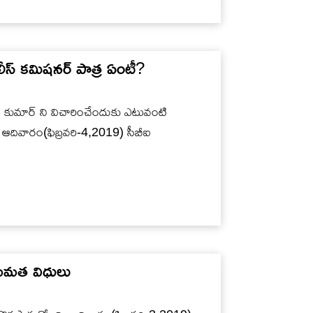
లీస్ కమిషనర్ పాత్ర ఏంటీ?
ీవ్ కుమార్ ని విచారించేందుకు ఎటువంటి
 ఆదివారం(ఫిబ్రవరి-4,2019) సీబీఐ
ా మమత విధులు