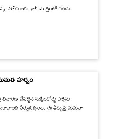
స్తున్న పోలీసులకు భారీ మొత్తంలో నగదు
ఎం మమత హర్షం
 విచారణ చేపట్టిన సుప్రీంకోర్టు పశ్చిమ
ావాలని తీర్పునిచ్చింది. ఈ తీర్పుపై మమతా