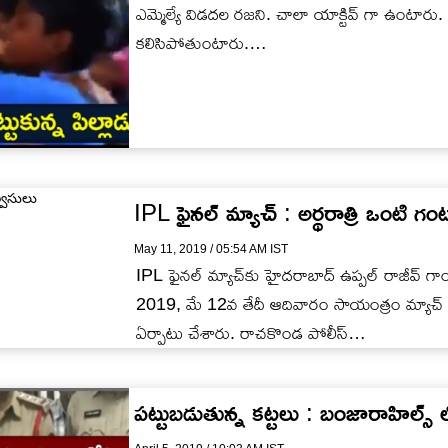
ఎమ్మెల్యే విడదల రజని. చాలా యాక్టివ్ గా ఉంటారు. 
కలిసిపోతుంటారు.…
IPL ఫైనల్ మ్యాచ్ : అర్థరాత్రి ఒంటి గం
May 11, 2019 / 05:54 AM IST
IPL ఫైనల్ మ్యాచ్‌‌కు హైదరాబాద్ ఉప్పల్ రాజీవ్ గా
2019, మే 12వ తేదీ ఆదివారం సాయంత్రం మ్యాచ్ 
ఏర్పాటు చేశారు. రాచకొండ పోలీస్…
పట్టుబడుతున్న కట్టలు : బంజారాహిల్స్ 