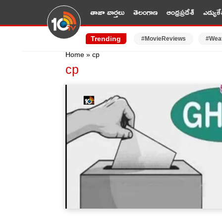
తాజా వార్తలు
తెలంగాణ
ఆంధ్రప్రదేశ్
ఎడ్యుకే
Trending
#MovieReviews
#Wea
Home
»
cp
cp