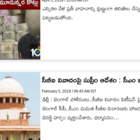
April 5, 2019 / 10:03 AM IST
ఎన్నికల వేళ ప్రతీ వాహనాన్ని క్షుణ్ణంగా తనిఖీలు చే
పట్టుబడుతోంది.
సీబీఐ వివాదంపై సుప్రీం ఆదేశం : సీ
February 5, 2019 / 09:45 AM IST
ఢిల్లీ : బెంగాల్ పోలీసులు..సీబీఐ వివాదం పిటీషన్ పై
బెంగాల్ సీపీ..సీఎం మమత సీబీఐ విచారణకు హాజరుక
బెనర్జీ హర్షం వ్యక్తంచేశారు. ధర్మాసనం…