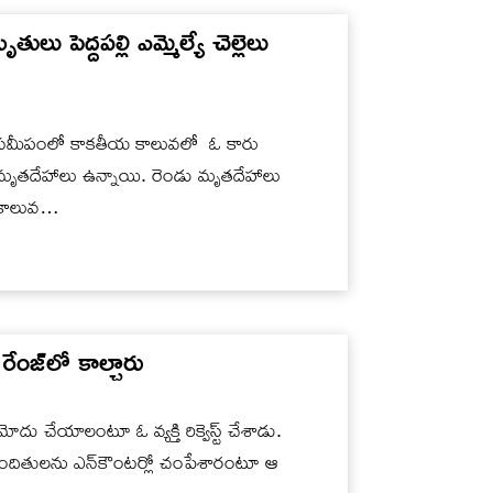
ు పెద్దపల్లి ఎమ్మెల్యే చెల్లెలు
ు సమీపంలో కాకతీయ కాలువలో ఓ కారు
డు మృతదేహాలు ఉన్నాయి. రెండు మృతదేహాలు
ు కాలువ…
రేంజ్‌లో కాల్చారు
దు చేయాలంటూ ఓ వ్యక్తి రిక్వెస్ట్ చేశాడు.
నిందితులను ఎన్‌కౌంటర్లో చంపేశారంటూ ఆ