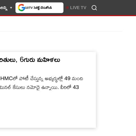
ిన్ని
LIVE TV
10TV సెలెక్ట్ చేసుకోండి
రచరితులు, 6గురు మహిళలు
ో పోటీ చేస్తున్న అభ్యర్థుల్లో 49 మంది
ిమినల్‌ కేసులు నమోదై ఉన్నాయి. వీరిలో 43