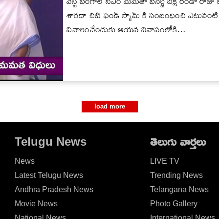
వెస్ట్ బెంగాల్ సీఎం మమతా బెనర్జీ దీక్ష రెండో ర
శారదా చిట్ ఫండ్ స్కామ్ కి సంబంధించి ఎటువంటి వ
విచారించేందుకు ఆయన నివాసంలోకి…
load more
Telugu News
తెలుగు వార్తలు
News
LIVE TV
Latest Telugu News
Trending News
Andhra Pradesh News
Telangana News
Movie News
Photo Gallery
National News
International News