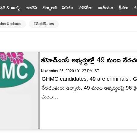
షన్ & జాబ్స్
బిజినెస్
టెక్నాలజీ
సినిమా
ఫోటోలు
జాతీయం
క్రీడలు
మర
therUpdates
#GoldRates
జీహెచ్ఎంసీ అభ్యర్థుల్లో 49 మంది నే
November 25, 2020 / 01:27 PM IST
GHMC candidates, 49 are criminals : GHMCల
నేరచరితులు ఉన్నారు. 49 మంది అభ్యర్థులపై 96 క్ర
మంది…