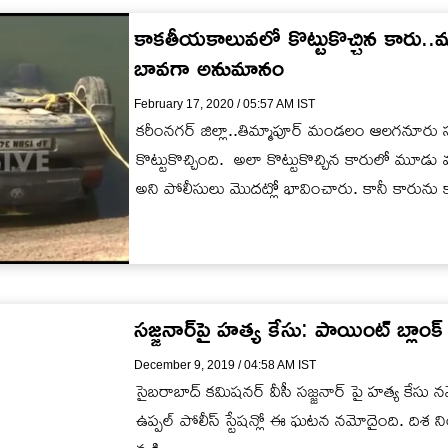
కాకతీయకాలువలో కొట్టుకొచ్చిన కారు..మృతుల
బావగా అనుమానం
February 17, 2020 / 05:57 AM IST
కరీంనగర్ జిల్లా..తిమ్మాపూర్ మండలం ఆలగనూర
కొట్టుకొచ్చింది. అలా కొట్టుకొచ్చిన కారులో మూ
అని పోలీసులు మొదట్లో భావించారు. కానీ కారున
సజ్జనార్‌పై హత్య కేసు: పాయింట్ బ్లాంక్ 
December 9, 2019 / 04:58 AM IST
సైబరాబాద్ కమిషనర్ వీసీ సజ్జనార్ పై హత్య కేసు నమో
ఉప్పల్ పోలీస్ స్టేషన్లో ఈ ఘటన నమోదైంది. దిశ 