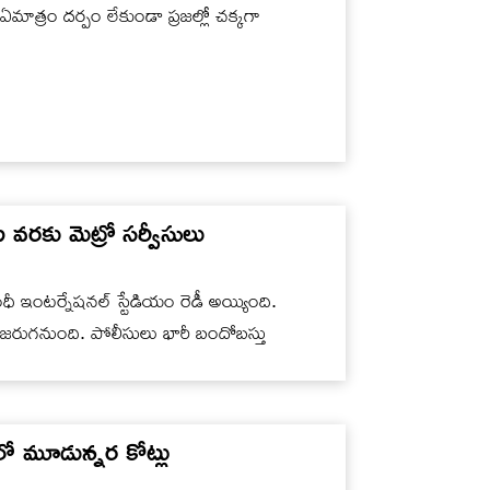
ఏమాత్రం దర్పం లేకుండా ప్రజల్లో చక్కగా
ట వరకు మెట్రో సర్వీసులు
ంధీ ఇంటర్నేషనల్ స్టేడియం రెడీ అయ్యింది.
జరుగనుంది. పోలీసులు భారీ బందోబస్తు
లో మూడున్నర కోట్లు