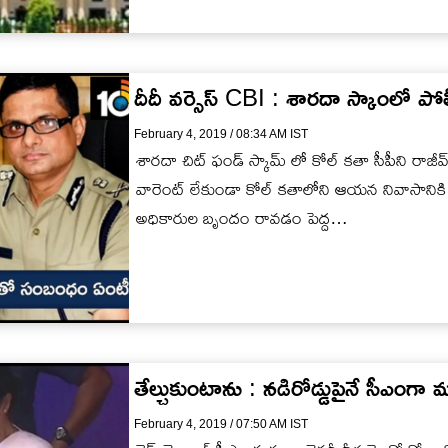
దీదీ వర్సెస్ CBI : శారదా స్కాంలో పో
February 4, 2019 / 08:34 AM IST
శారదా చిట్ ఫండ్ స్కామ్ లో కోల్ కతా సీపీని రాజ
వారెంట్ లేకుండా కోల్ కతాలోని ఆయన నివాసానికి
అధికారుల బృందం రావడం పెద్ద…
తేల్చుకుంటాను : నడిరోడ్డుపైనే సీఎంగ
February 4, 2019 / 07:50 AM IST