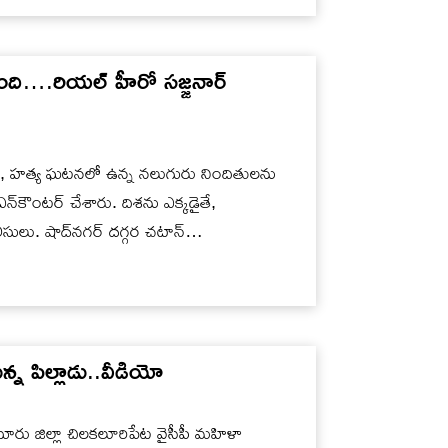
ంది….రియల్ హీరో సజ్జనార్
ారం, హత్య ఘటనలో ఉన్న నలుగురు నిందితులను
‌కౌంటర్ చేశారు. దిశను ఎక్కడైతే,
ోలీసులు. షాద్‌నగర్ దగ్గర చటాన్…
కున్న పిల్లాడు..వీడియో
టూరు జిల్లా చిలకలూరిపేట వైసీపీ మహిళా