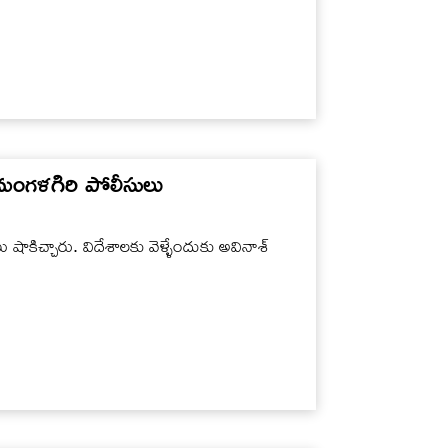
ిన మంగళగిరి పోలీసులు
 షాకిచ్చారు. విదేశాలకు వెళ్ళేందుకు అవినాశ్