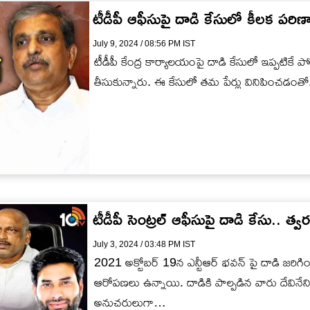
టీడీపీ ఆఫీసుపై దాడి కేసులో కీలక పరి
July 9, 2024 / 08:56 PM IST
టీడీపీ కేంద్ర కార్యాలయంపై దాడి కేసులో ఇప్పటికే
తీసుకున్నారు. ఈ కేసులో తమ పేర్లు వినిపించడంతో.
టీడీపీ సెంట్రల్ ఆఫీసుపై దాడి కేసు.. త్వ
July 3, 2024 / 03:48 PM IST
2021 అక్టోబర్ 19న ఎన్టీఆర్ భవన్ పై దాడి జరిగింది
ఆరోపణలు ఉన్నాయి. దాడికి పాల్పడిన వారు దేవినేని అవిన
అనుచరులుగా…