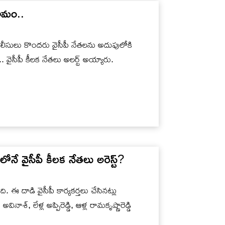
ణామం..
 పోలీసులు కొందరు వైసీపీ నేతలను అదుపులోకి
. వైసీపీ కీలక నేతలు అలర్ట్ అయ్యారు.
రలోనే వైసీపీ కీలక నేతలు అరెస్ట్?
. ఈ దాడి వైసీపీ కార్యకర్తలు చేసినట్లు
ాశ్, లేళ్ల అప్పిరెడ్డి, ఆళ్ల రామకృష్ణారెడ్డి