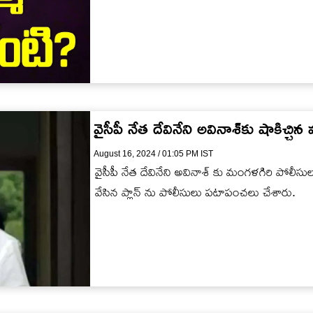
వైసీపీ నేత దేవినేని అవినాశ్‌కు షాకిచ్చ
August 16, 2024 / 01:05 PM IST
వైసీపీ నేత దేవినేని అవినాశ్ కు మంగళగిరి పోలీసులు
వేసిన ప్లాన్ ను పోలీసులు పటాపంచలు చేశారు.