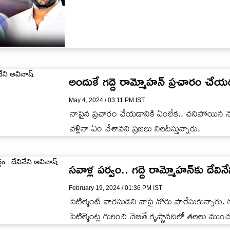
అందుకే గద్దె రామ్మోహన్ ప్రచారం చేయడ
May 4, 2024 / 03:11 PM IST
నాపైన ప్రచారం చేయడానికి ఏంలేక.. చనిపోయిన నెహ్రు
వెళ్లినా ఏం చేశావని ప్రజలు నిలదీస్తున్నారు.
సవాళ్ల పర్వం.. గద్దె రామ్మోహన్‌కు దేవి
February 19, 2024 / 01:36 PM IST
సెటిల్మెంట్ వారసుడని నాపై నోరు పారేసుకున్నారు. గద
సెటిల్మెంట్ల గురించి చెబితే కృష్ణానదిలో తలలు ముంచ