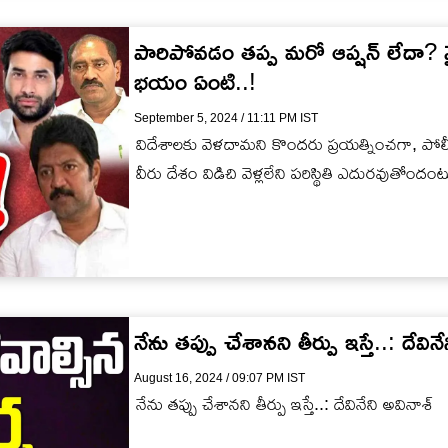
పారిపోవడం తప్ప మరో ఆప్షన్ లేదా? వ
భయం ఏంటి..!
September 5, 2024 / 11:11 PM IST
విదేశాలకు వెళదామని కొందరు ప్రయత్నించగా, పో
వీరు దేశం విడిచి వెళ్లలేని పరిస్థితి ఎదురవుతోందంట
నేను తప్పు చేశానని తీర్పు ఇస్తే..: దేవిన
August 16, 2024 / 09:07 PM IST
నేను తప్పు చేశానని తీర్పు ఇస్తే..: దేవినేని అవినాశ్