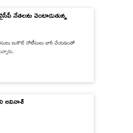
ైసీపీ నేతలను వెంటాడుతున్న
లీసులు లుకౌట్ నోటీసులు జారీ చేయడంతో
ున్నారు.
ేని అవినాశ్