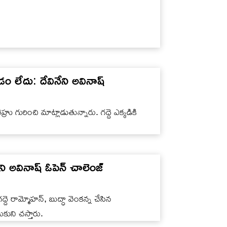
ం లేదు: దేవినేని అవినాష్
 గురించి మాట్లాడుతున్నారు. గద్దె ఎక్కడికి
నేని అవినాష్ ఓపెన్ చాలెంజ్
్దె రామ్మోహన్, బుద్ధా వెంకన్న చేసిన
ుకుని చస్తారు.