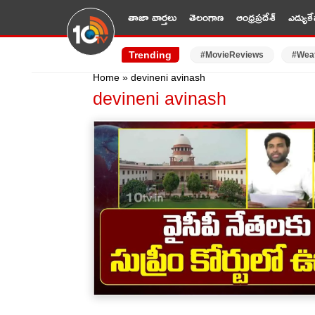
తాజా వార్తలు
తెలంగాణ
ఆంధ్రప్రదేశ్
ఎడ్యుకే
Trending
#MovieReviews
#Wea
Home
»
devineni avinash
devineni avinash