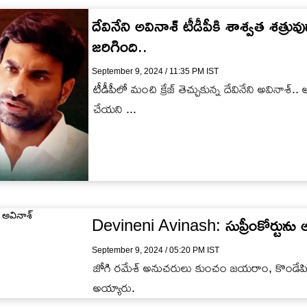
దేవినేని అవినాశ్‌ టీడీపీకి శాశ్వత శత
జరిగింది..
September 9, 2024 / 11:35 PM IST
టీడీపీలో మంచి క్రేజ్ తెచ్చుకున్న దేవినేని అవినాశ్.
చేయని ...
Devineni Avinash: సుప్రీంకోర్టును ఆ
September 9, 2024 / 05:20 PM IST
జోగి రమేశ్ అనుచరులు కుంచం జయరాం, కొండేపి వ
అయ్యారు.