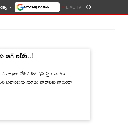
లో మీకు ఇష్టమైన వెబ్‌సైట్‌గా
ిన్ని
LIVE TV
చేసుకోండి
ు బిగ్ రిలీఫ్..!
మేశ్ దాఖలు చేసిన పిటిషన్ పై విచారణ
తదుపరి విచారణను మూడు వారాలకు వాయిదా