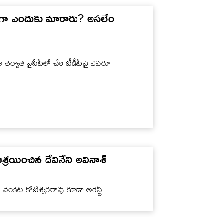
్రువుగా ఎందుకు మారారు? అసలేం
. ఆ తర్వాత వైసీపీలో చేరి టీడీపీపై ఎవరూ
శ్రయించిన దేవినేని అవినాశ్
ెంకట కోటేశ్వరరావు కూడా అరెస్ట్