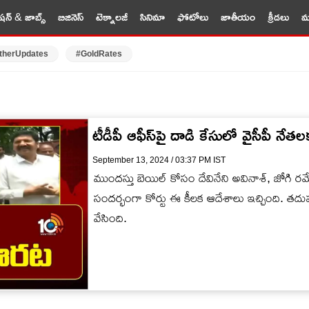
షన్ & జాబ్స్
బిజినెస్
టెక్నాలజీ
సినిమా
ఫోటోలు
జాతీయం
క్రీడలు
మర
therUpdates
#GoldRates
టీడీపీ ఆఫీస్‌పై దాడి కేసులో వైసీపీ నేతలక
September 13, 2024 / 03:37 PM IST
ముందస్తు బెయిల్ కోసం దేవినేని అవినాశ్, జోగి ర
సందర్భంగా కోర్టు ఈ కీలక ఆదేశాలు ఇచ్చింది. 
వేసింది.