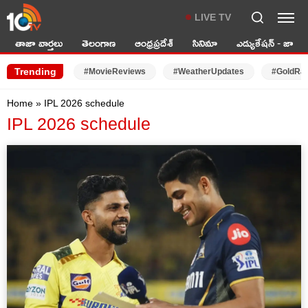
LIVE TV
తాజా వార్తలు
తెలంగాణ
ఆంధ్రప్రదేశ్
సినిమా
ఎడ్యుకేషన్ - జాబ్స్
Trending
#MovieReviews
#WeatherUpdates
#GoldRa
Home
»
IPL 2026 schedule
IPL 2026 schedule