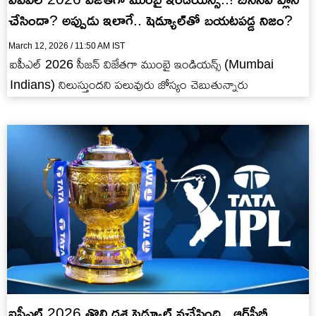
చేసిందా? అప్పుడు ఇలాగే.. షెడ్యూల్‌తో బ‌య‌ట‌ప‌డ్డ నిజం?
March 12, 2026 / 11:50 AM IST
ఐపీఎల్ 2026 సీజ‌న్ విజేత‌గా ముంబై ఇండియ‌న్స్ (Mumbai
Indians) నిలుస్తుంద‌ని ప‌లువురు జోస్యం చెబుతున్నారు
ఐపీఎల్ 2026 తొలి ద‌శ‌ షెడ్యూల్ వ‌చ్చేసింది.. ఆర్‌సీబీ,