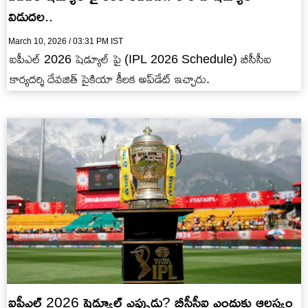
విడుద‌ల‌..
March 10, 2026 / 03:31 PM IST
ఐపీఎల్ 2026 షెడ్యూల్ పై (IPL 2026 Schedule) బీసీసీఐ
కార్య‌ద‌ర్శి దేవ‌జిత్ సైకియా కీల‌క అప్‌డేట్ ఇచ్చారు.
ఐపీఎల్ 2026 షెడ్యూల్ ఎప్పుడు? బీసీసీఐ ఎందుకు ఆల‌స్యం