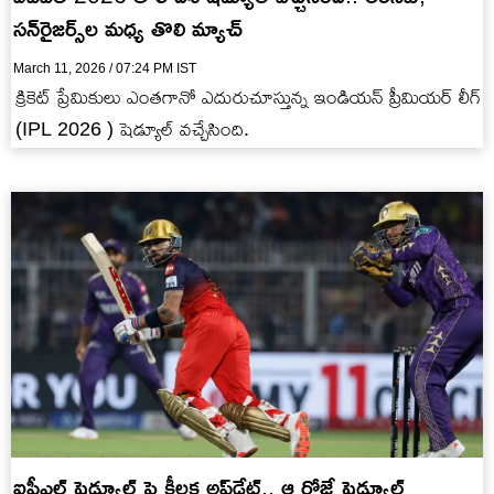
స‌న్‌రైజ‌ర్స్‌ల మ‌ధ్య తొలి మ్యాచ్‌
March 11, 2026 / 07:24 PM IST
క్రికెట్ ప్రేమికులు ఎంత‌గానో ఎదురుచూస్తున్న ఇండియ‌న్ ప్రీమియ‌ర్ లీగ్
(IPL 2026 ) షెడ్యూల్ వ‌చ్చేసింది.
ఐపీఎల్ షెడ్యూల్ పై కీల‌క అప్‌డేట్‌.. ఆ రోజే షెడ్యూల్