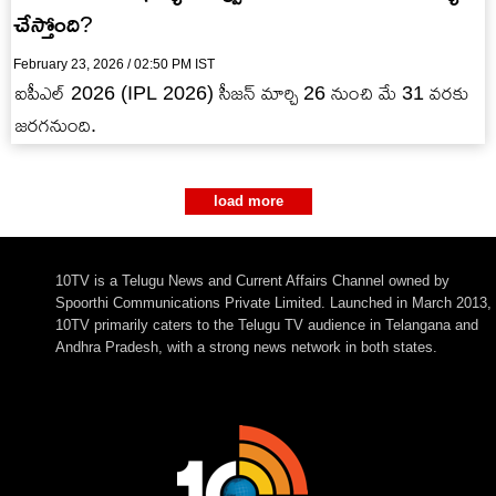
చేస్తోంది?
February 23, 2026 / 02:50 PM IST
ఐపీఎల్ 2026 (IPL 2026) సీజ‌న్ మార్చి 26 నుంచి మే 31 వ‌ర‌కు
జ‌ర‌గ‌నుంది.
load more
10TV is a Telugu News and Current Affairs Channel owned by
Spoorthi Communications Private Limited. Launched in March 2013,
10TV primarily caters to the Telugu TV audience in Telangana and
Andhra Pradesh, with a strong news network in both states.