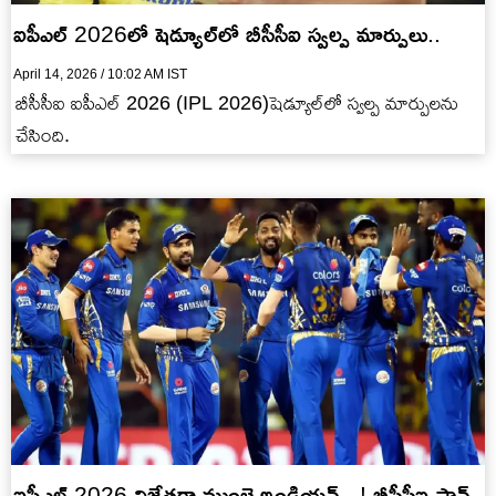
ఐపీఎల్ 2026లో షెడ్యూల్‌లో బీసీసీఐ స్వ‌ల్ప మార్పులు..
April 14, 2026 / 10:02 AM IST
బీసీసీఐ ఐపీఎల్ 2026 (IPL 2026)షెడ్యూల్‌లో స్వ‌ల్ప మార్పుల‌ను
చేసింది.
ఐపీఎల్ 2026 విజేత‌గా ముంబై ఇండియ‌న్స్..! బీసీసీఐ ప్లాన్