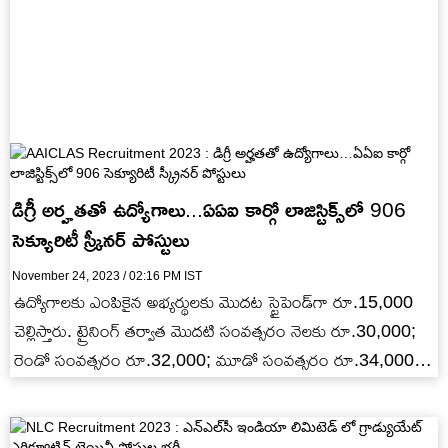
డిగ్రీ అర్హతతో ఉద్యోగాలు...ఏఏఐ కార్గో లాజిస్టిక్స్‌లో 906
సెక్యూరిటీ స్క్రీనర్ పోస్టులు
November 24, 2023 / 02:16 PM IST
ఉద్యోగాలకు ఎంపికైన అభ్యర్థులకు మొదట స్టైపెండ్‌గా రూ.15,000
చెల్లిస్తారు. ట్రైనింగ్ తర్వాత మొదటి సంవత్సరం నెలకు రూ.30,000;
రెండో సంవత్సరం రూ.32,000; మూడో సంవత్సరం రూ.34,000
జీతంగా చెల్లిస్తారు.