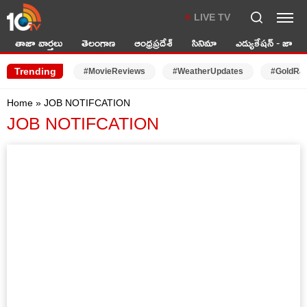
LIVE TV
తాజా వార్తలు
తెలంగాణ
ఆంధ్రప్రదేశ్
సినిమా
ఎడ్యుకేషన్ - జాబ్స్
Trending
#MovieReviews
#WeatherUpdates
#GoldRa
Home
»
JOB NOTIFCATION
JOB NOTIFCATION