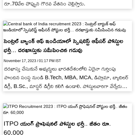
రూ.70వేల చొప్పున గౌరవ వేతనం చెల్లిస్తారు.
సెంట్రల్‌ బ్యాంక్‌ ఆఫ్‌ ఇండియాలో స్పెషలిస్ట్ ఆఫీసర్ పోస్టుల
భర్తీ... దరఖాస్తుకు సమీపించిన గడువు
November 17, 2023 / 01:17 PM IST
దరఖాస్తు చేసుకునే అభ్యర్థులు భారతదేశంలోని ఏదైనా గుర్తింపు
పొందిన సంస్థ నుండి B.Tech, MBA, MCA, డిప్లొమా, బ్యాచిలర్
డిగ్రీ, B.Sc., మాస్టర్ డిగ్రీని కలిగి ఉండాలి. పోస్టులవారిగా వేర్వేరు
విద్యార్హతలు నిర్దేశించారు. అభ్యర్థులు…
ITPO యంగ్ ప్రొఫెషనల్ పోస్టుల భర్తీ.. జీతం రూ.
60,000