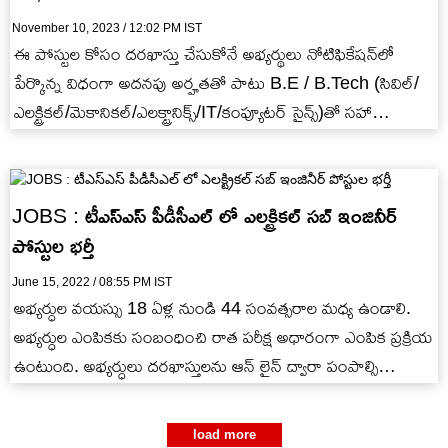
November 10, 2023 / 12:02 PM IST
ఈ పోస్టుల కోసం దరఖాస్తు చేసుకోనే అభ్యర్థులు నోటిఫికేషన్‌లో
పేర్కొన్న విధంగా అదనపు అర్హతతో పాటు B.E / B.Tech (సివిల్/
ఎలక్ట్రికల్/మెకానికల్/ఎలక్ట్రానిక్స్/IT/కంప్యూటర్ సైన్స్)తో సహా
అవసరమైన విద్యార్హతలను కలిగి ఉండాలి.
JOBS : టీఎస్ఎస్ పీడీసీఎల్ లో ఎలక్ట్రికల్ సబ్ ఇంజినీర్
పోస్టుల భర్తీ
June 15, 2022 / 08:55 PM IST
అభ్యర్ధుల వయస్సు 18 ఏళ్ల నుండి 44 సంవత్సరాల మధ్య ఉండాలి.
అభ్యర్ధుల ఎంపికకు సంబంధించి రాత పరీక్ష అధారంగా ఎంపిక ప్రక్రియ
ఉంటుంది. అభ్యర్ధులు దరఖాస్తులను ఆన్ లైన్ ద్వారా పంపాల్సి
ఉంటుంది.
load more