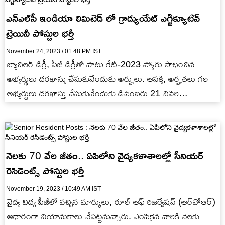
ఎన్‌ఎల్‌సీ ఇండియా లిమిటెడ్ లో గ్రాడ్యుయేట్ ఎగ్జిక్యూటివ్‌
ట్రెయినీ పోస్టుల భర్తీ
November 24, 2023 / 01:48 PM IST
బ్యాచిలర్ డిగ్రీ, పీజీ డిగ్రీతో పాటు గేట్‌-2023 స్కోరు సాధించిన
అభ్యర్థులు దరఖాస్తు చేసుకునేందుకు అర్హులు. ఆసక్తి, అర్హతలు గల
అభ్యర్థులు దరఖాస్తు చేసుకునేందుకు డిసెంబరు 21 చివరి
గడువుతేదిగా నిర్ణయించారు.
నెలకు 70 వేల జీతం.. ఏపిలోని వైద్యకళాశాలల్లో సీనియర్
రెసిడెంట్స్ పోస్టుల భర్తీ
November 19, 2023 / 10:49 AM IST
వైద్య విద్య పీజీలో వచ్చిన మార్కులు, రూల్‌ ఆఫ్‌ రిజర్వేషన్‌ (ఆర్‌వోఆర్‌)
ఆధారంగా నియామకాలు చేపట్టనున్నారు. ఎంపికైన వారికి నెలకు