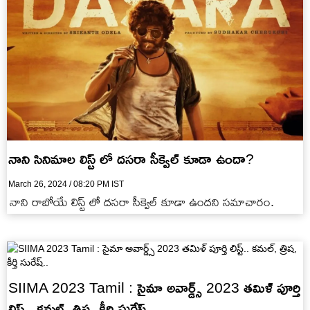
నాని సినిమాల లిస్ట్ లో దసరా సీక్వెల్ కూడా ఉందా?
March 26, 2024 / 08:20 PM IST
నాని రాబోయే లిస్ట్ లో దసరా సీక్వెల్ కూడా ఉందని సమాచారం.
SIIMA 2023 Tamil : సైమా అవార్డ్స్‌ 2023 తమిళ్ పూర్తి
లిస్ట్.. కమల్, త్రిష, కీర్తి సురేష్..