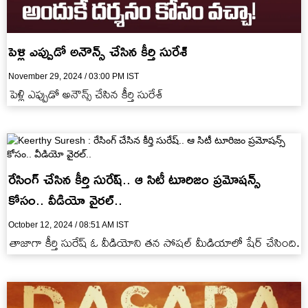
పెళ్లి ఎప్పుడో అనౌన్స్ చేసిన కీర్తి సురేశ్‌
November 29, 2024 / 03:00 PM IST
పెళ్లి ఎప్పుడో అనౌన్స్ చేసిన కీర్తి సురేశ్‌
రేసింగ్ చేసిన కీర్తి సురేష్.. ఆ సిటీ టూరిజం ప్రమోషన్స్
కోసం.. వీడియో వైరల్..
October 12, 2024 / 08:51 AM IST
తాజాగా కీర్తి సురేష్ ఓ వీడియోని తన సోషల్ మీడియాలో షేర్ చేసింది.