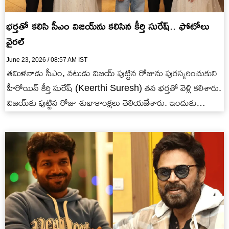
భర్తతో కలిసి సీఎం విజ‌య్‌ను కలిసిన కీర్తి సురేష్.. ఫోటోలు
వైర‌ల్
June 23, 2026 / 08:57 AM IST
త‌మిళ‌నాడు సీఎం, న‌టుడు విజ‌య్ పుట్టిన రోజును పుర‌స్క‌రించుకుని
హీరోయిన్ కీర్తి సురేష్ (Keerthi Suresh) త‌న భ‌ర్త‌తో వెళ్లి క‌లిశారు.
విజ‌య్‌కు పుట్టిన రోజు శుభాకాంక్ష‌లు తెలియ‌జేశారు. ఇందుకు
సంబంధించిన ఫోటోలను సోష‌ల్…