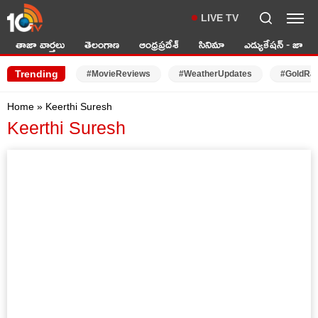
LIVE TV
తాజా వార్తలు
తెలంగాణ
ఆంధ్రప్రదేశ్
సినిమా
ఎడ్యుకేషన్ - జాబ్స్
Trending
#MovieReviews
#WeatherUpdates
#GoldRa
Home
»
Keerthi Suresh
Keerthi Suresh