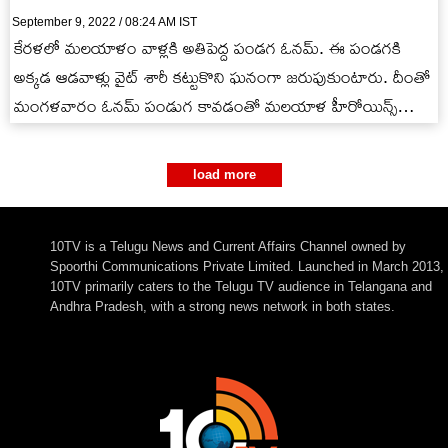
September 9, 2022 / 08:24 AM IST
కేరళలో మలయాళం వాళ్లకి అతిపెద్ద పండగ ఓనమ్. ఈ పండగకి
అక్కడ ఆడవాళ్లు వైట్ శారీ కట్టుకొని ఘనంగా జరుపుకుంటారు. దీంతో
మంగళవారం ఓనమ్ పండుగ కావడంతో మలయాళ హీరోయిన్స్
అంతా ఓనం స్పెషల్…
load more
10TV is a Telugu News and Current Affairs Channel owned by
Spoorthi Communications Private Limited. Launched in March 2013,
10TV primarily caters to the Telugu TV audience in Telangana and
Andhra Pradesh, with a strong news network in both states.