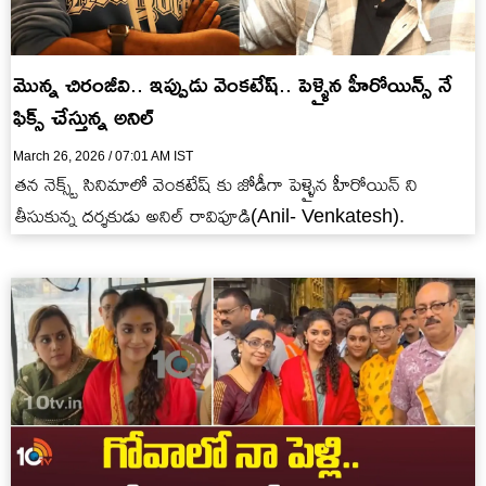
మొన్న చిరంజీవి.. ఇప్పుడు వెంకటేష్.. పెళ్ళైన హీరోయిన్స్ నే
ఫిక్స్ చేస్తున్న అనిల్
March 26, 2026 / 07:01 AM IST
తన నెక్స్ట్ సినిమాలో వెంకటేష్ కు జోడీగా పెళ్ళైన హీరోయిన్ ని
తీసుకున్న దర్శకుడు అనిల్ రావిపూడి(Anil- Venkatesh).