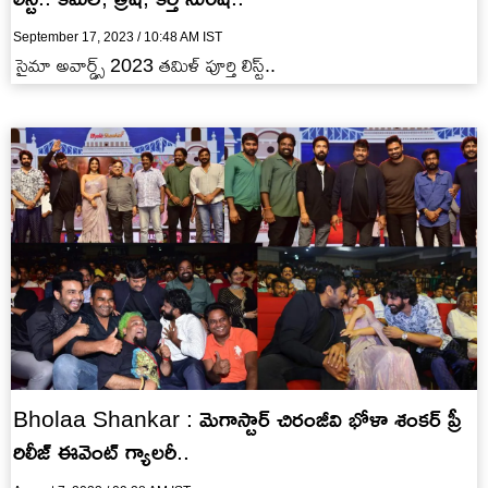
September 17, 2023 / 10:48 AM IST
సైమా అవార్డ్స్‌ 2023 తమిళ్ పూర్తి లిస్ట్..
Bholaa Shankar : మెగాస్టార్ చిరంజీవి భోళా శంకర్ ప్రీ
రిలీజ్ ఈవెంట్ గ్యాలరీ..