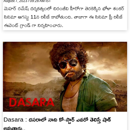
August 7, 2023 / 09:28 AM IST
మెహర్ రమేష్ దర్శకత్వంలో చిరంజీవి హీరోగా తెరకెక్కిన భోళా శంకర్
సినిమా ఆగస్టు 11న రిలీజ్ కాబోతుంది. తాజాగా ఈ సినిమా ప్రీ రిలీజ్
ఈవెంట్ గ్రాండ్ గా నిర్వహించారు.
Dasara : దసరాలో నాని కో-స్టార్ ఎవరో తెలిస్తే షాక్
అవుతారు..