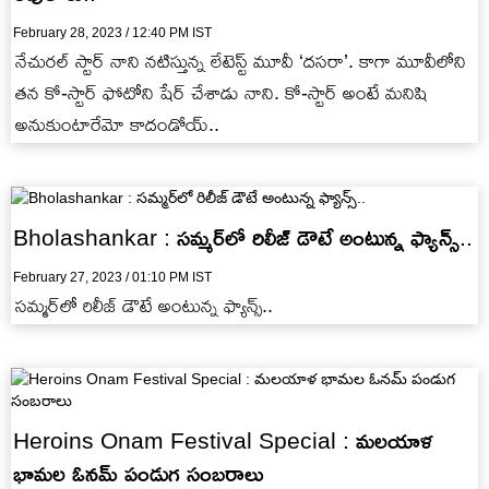
February 28, 2023 / 12:40 PM IST
నేచురల్ స్టార్ నాని నటిస్తున్న లేటెస్ట్ మూవీ ‘దసరా’. కాగా మూవీలోని
తన కో-స్టార్ ఫోటోని షేర్ చేశాడు నాని. కో-స్టార్ అంటే మనిషి
అనుకుంటారేమో కాదండోయ్..
Bholashankar : సమ్మర్‎లో రిలీజ్ డౌటే అంటున్న ఫ్యాన్స్..
February 27, 2023 / 01:10 PM IST
సమ్మర్‎లో రిలీజ్ డౌటే అంటున్న ఫ్యాన్స్..
Heroins Onam Festival Special : మలయాళ
భామల ఓనమ్ పండుగ సంబరాలు