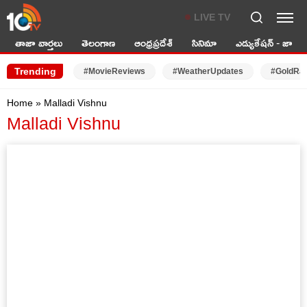
LIVE TV
తాజా వార్తలు
తెలంగాణ
ఆంధ్రప్రదేశ్
సినిమా
ఎడ్యుకేషన్ - జాబ్స్
Trending
#MovieReviews
#WeatherUpdates
#GoldRa
Home
»
Malladi Vishnu
Malladi Vishnu