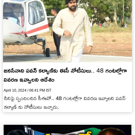
జనసేనాని పవన్ కల్యాణ్‌కు ఈసీ నోటీసులు.. 48 గంటల్లోగా
వివరణ ఇవ్వాలని ఆదేశం
April 10, 2024 / 06:41 PM IST
దీనిపై స్పందించిన సీఈవో.. 48 గంటల్లోగా వివరణ ఇవ్వాలని పవన్
కల్యాణ్ కు నోటీసులు ఇచ్చారు.