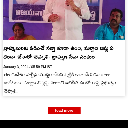
బ్రాహ్మణులకు ఓడించే సత్తా కూడా ఉంది, మల్లాది విష్ణు ఏ
దందా చేశారో చెప్పాలి- బ్రాహ్మణ సేవా సంఘం
January 3, 2024 / 05:59 PM IST
తెలుగుదేశం పార్టీపై యుద్ధం చేసిన వ్యక్తికి ఇలా చేయడం చాలా
బాధేసింది. మల్లాది విష్ణుపై ఎలాంటి అవినీతి ఉందో రాష్ట్ర ప్రభుత్వం
చెప్పాలి.
load more