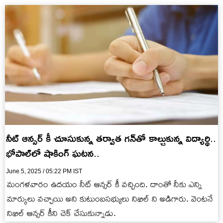
నీట్ ఆన్సర్ కీ చూసుకున్న తర్వాత గన్‌తో కాల్చుకున్న విద్యార్థి..
భోపాల్‌లో షాకింగ్ ఘటన..
June 5, 2025 / 05:22 PM IST
మంగళవారం ఉదయం నీట్ ఆన్సర్ కీ వచ్చింది. దాంతో నీకు ఎన్ని
మార్కులు వచ్చాయి అని కుటుంబసభ్యులు నిఖిల్ ని అడిగారు. వెంటనే
నిఖిల్ ఆన్సర్ కీని చెక్ చేసుకున్నాడు.