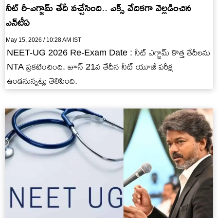
నీట్ రీ-ఎగ్జామ్ తేదీ వచ్చేసింది.. ఎక్స్ వేదికగా వెల్లడించిన
ఎన్‌టీఏ
May 15, 2026 / 10:28 AM IST
NEET-UG 2026 Re-Exam Date : నీట్‌ ఎగ్జామ్‌ కొత్త తేదీలను
NTA ప్రకటించింది. జూన్‌ 21వ తేదీన నీట్‌ యూజీ పరీక్ష
ఉండనున్నట్లు తెలిపింది.