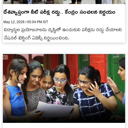
దేశవ్యాప్తంగా నీట్ పరీక్ష రద్దు.. కేంద్రం సంచలన నిర్ణయం
May 12, 2026 / 05:04 PM IST
విద్యార్థుల ప్రయోజనాలను దృష్టిలో ఉంచుకుని పరీక్షను రద్దు చేయాలని
నేషనల్ టెస్టింగ్ ఏజెన్సీ నిర్ణయించింది.