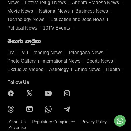
News
Latest Telugu News
Andhra Pradesh News
Movie News
National News
Business News
Technology News
Education and Jobs News
Political News
10TV Events
తెలుగు వార్తలు
LIVE TV
Trending News
Telangana News
Photo Gallery
International News
Sports News
Exclusive Videos
Astrology
Crime News
Health
Follow Us
About Us
Regulatory Compliance
Privacy Policy
Advertise