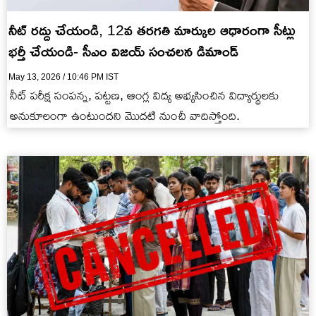
నీట్ రద్దు చేయండి, 12వ తరగతి మార్కుల ఆధారంగా సీట్లు
భర్తీ చేయండి- సీఎం విజయ్ సంచలన డిమాండ్
May 13, 2026 / 10:46 PM IST
నీట్‌ పరీక్ష సంపన్న, పట్టణ, ఆంగ్ల విద్య అభ్యసించిన విద్యార్థులకు
అనుకూలంగా ఉంటుందని మొదటి నుంచీ వాదిస్తోంది.