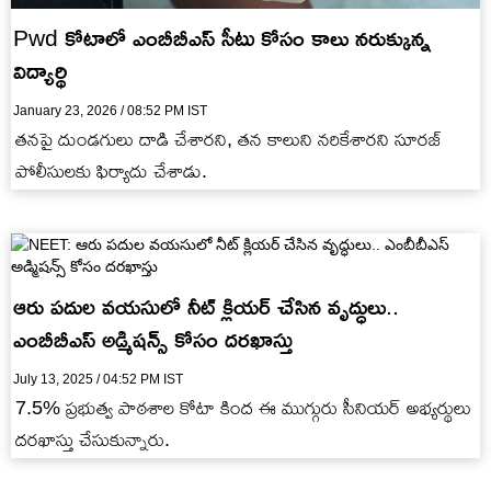
Pwd కోటాలో ఎంబీబీఎస్ సీటు కోసం కాలు నరుక్కున్న
విద్యార్థి
January 23, 2026 / 08:52 PM IST
తనపై దుండగులు దాడి చేశారని, తన కాలుని నరికేశారని సూరజ్
పోలీసులకు ఫిర్యాదు చేశాడు.
ఆరు పదుల వయసులో నీట్ క్లియర్ చేసిన వృద్ధులు..
ఎంబీబీఎస్ అడ్మిషన్స్ కోసం దరఖాస్తు
July 13, 2025 / 04:52 PM IST
7.5% ప్రభుత్వ పాఠశాల కోటా కింద ఈ ముగ్గురు సీనియర్ అభ్యర్థులు
దరఖాస్తు చేసుకున్నారు.