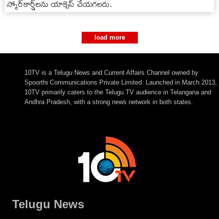
స్కోర్‌కార్డ్‌లను యాక్సెస్ చేయగలరు.
load more
10TV is a Telugu News and Current Affairs Channel owned by
Spoorthi Communications Private Limited. Launched in March 2013,
10TV primarily caters to the Telugu TV audience in Telangana and
Andhra Pradesh, with a strong news network in both states.
Telugu News