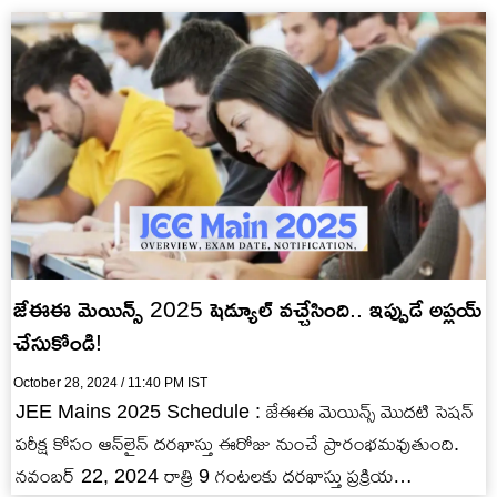
జేఈఈ మెయిన్స్ 2025 షెడ్యూల్ వచ్చేసింది.. ఇప్పుడే అప్లయ్
చేసుకోండి!
October 28, 2024 / 11:40 PM IST
JEE Mains 2025 Schedule : జేఈఈ మెయిన్స్ మొదటి సెషన్
పరీక్ష కోసం ఆన్‌లైన్ దరఖాస్తు ఈరోజు నుంచే ప్రారంభమవుతుంది.
నవంబర్ 22, 2024 రాత్రి 9 గంటలకు దరఖాస్తు ప్రక్రియ