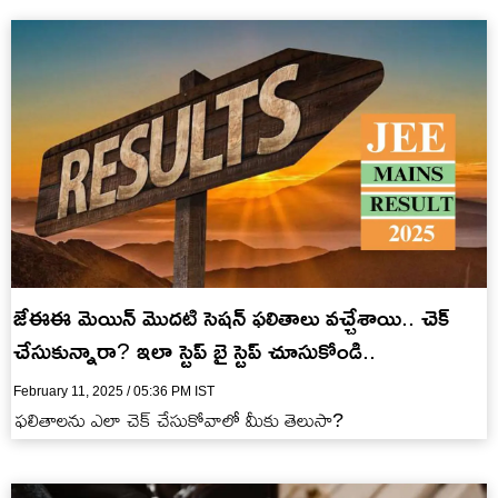
జేఈఈ మెయిన్‌ మొదటి సెషన్‌ ఫలితాలు వచ్చేశాయి.. చెక్‌
చేసుకున్నారా? ఇలా స్టెప్ బై స్టెప్‌ చూసుకోండి..
February 11, 2025 / 05:36 PM IST
ఫలితాలను ఎలా చెక్ చేసుకోవాలో మీకు తెలుసా?