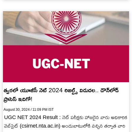
ముగుస్తుంది.
త్వరలో యూజీసీ నెట్ 2024 రిజల్ట్స్ విడుదల.. డౌన్‌లోడ్
ప్రాసెస్ ఇదిగో!
August 30, 2024 / 11:09 PM IST
UGC NET 2024 Result : నెట్ పరీక్షకు హాజరైన వారు అధికారిక
వెబ్‌సైట్ (csirnet.nta.ac.in) అందుబాటులోకి వచ్చిన తర్వాత వారి