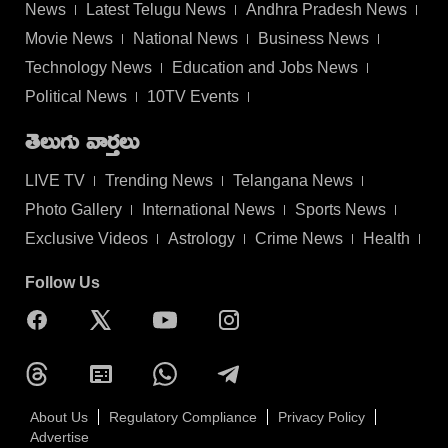
News
Latest Telugu News
Andhra Pradesh News
Movie News
National News
Business News
Technology News
Education and Jobs News
Political News
10TV Events
తెలుగు వార్తలు
LIVE TV
Trending News
Telangana News
Photo Gallery
International News
Sports News
Exclusive Videos
Astrology
Crime News
Health
Follow Us
About Us
Regulatory Compliance
Privacy Policy
Advertise