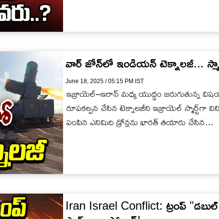
వార్‎ జోన్‎లో ఇండియన్ టెక్నాలజీ... స్మార
June 18, 2025 / 05:15 PM IST
ఇజ్రాయెల్–ఇరాన్ మధ్య యుద్ధం జరుగుతున్న విష
రూపకల్పన చేసిన టెక్నాలజీని ఇజ్రాయెల్ స్మార్ట్‌గ
పంపిన ఎనిమిది డ్రోన్లను భారత్ తయారు చేసిన…
Iran Israel Conflict: ట్రంప్ "డబుల్ 