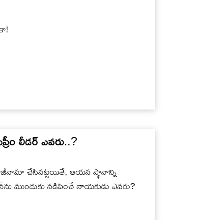
కా!
ప్రీం లీడర్ ఎవరు..?
జీనామా చేసినట్టయితే, ఆయన స్థానాన్ని
ఇరాన్‌ను ముందుకు నడిపించే నాయకుడు ఎవరు?