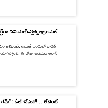
్ట్‌గా వినియోగిస్తోన్నఇజ్రాయెల్
యం తెలిసిందే. అయితే ఇందులో భారత్
ా వినియోగిస్తోంది. ఈ రోజు ఉదయం ఇరాన్
గేమ్": డీల్ చేసుకో... లేదంటే