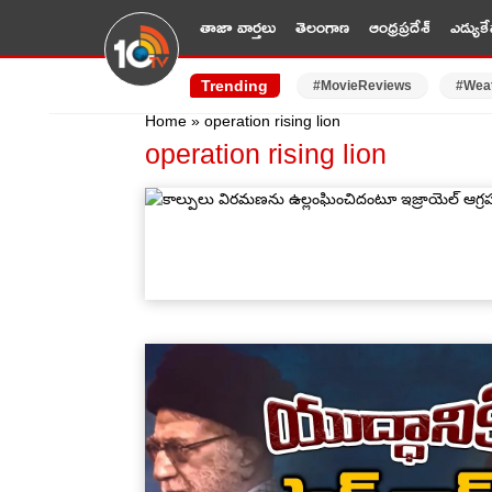
తాజా వార్తలు
తెలంగాణ
ఆంధ్రప్రదేశ్
ఎడ్యుకే
Trending
#MovieReviews
#Wea
Home
»
operation rising lion
operation rising lion