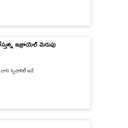
చేస్తున్న ఇజ్రాయెల్‌ మెరుపు
ాని స్పెషాలిటీ ఇదే