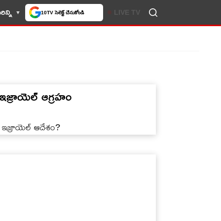
ిన్ని
LIVE TV
10TV సెలెక్ట్ చేసుకోండి
జ్రాయెల్‌ ఆగ్రహం
ి ఇజ్రాయెల్ ఆదేశం?