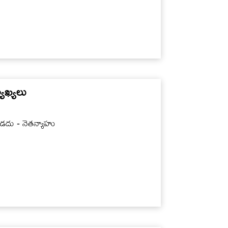
ాఖ్యలు
ఉండదు - నెతన్యాహు