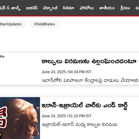
షన్ & జాబ్స్
బిజినెస్
టెక్నాలజీ
సినిమా
ఫోటోలు
జాతీయం
క్రీడలు
మర
therUpdates
#GoldRates
కాల్పులు విరమణను ఉల్లంఘించిదంటూ ఇ
June 24, 2025 / 04:34 PM IST
ఇరాన్‌లోని పరిపాలనా కేంద్రాలపై దాడులు చేయాలన
ఇరాన్-ఇజ్రాయెల్ వార్‌కు ఎండ్ కార్డ్
June 24, 2025 / 01:10 PM IST
ఇజ్రాయెల్-ఇరాన్ మధ్య కాల్పుల విరమణ