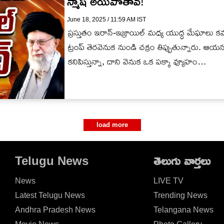
స్మాష్ అయిపోతావ్!
June 18, 2025 / 11:59 AM IST
ప్రస్తుతం ఇరాన్-ఇజ్రాయిల్ మధ్య యుద్ధ మేఘాలు కమ్మ
ట్రంప్ తెరవెనుక నుండి చక్రం తిప్పుతున్నారు. 
కనిపిస్తున్నా, దాని వెనుక ఒక పక్కా వ్యూహం…
load more
Telugu News
తెలుగు వార్తలు
News
LIVE TV
Latest Telugu News
Trending News
Andhra Pradesh News
Telangana News