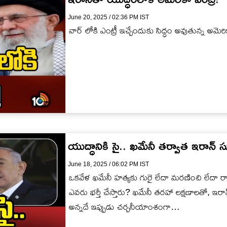
June 20, 2025 / 02:36 PM IST
వార్ లోకి ఎంట్రీ ఇచ్చేందుకు సిద్ధం అవుతున్న అమెరి
యుద్ధానికి సై.. ఖమేనీ తర్వాత ఇరాన్ సు
June 18, 2025 / 06:02 PM IST
ఒకవేళ ఖమేనీ హత్యకు గురై లేదా మరణించి లేదా రా
ఎవరు భర్తీ చేస్తారు? ఖమేనీ తరహా లక్షణాలతో, 
అన్నదే ఇప్పుడు చర్చనీయాంశంగా…