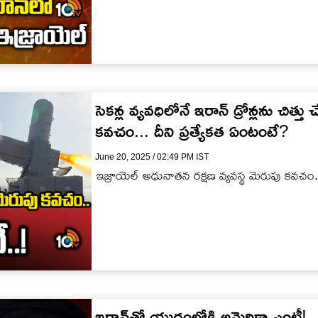
సెకన్ల వ్యవధిలోనే ఇరాన్ డ్రోన్లను చిత్తు 
కవచం... దీని ప్రత్యేకత ఏంటంటే?
June 20, 2025 / 02:49 PM IST
ఇజ్రాయెల్‌ అధునాతన రక్షణ వ్యవస్థ మెరుపు కవచం..ద
ఇరాన్‎తో యుద్ధంలోకి అమెరికా ఎంట్రీ!