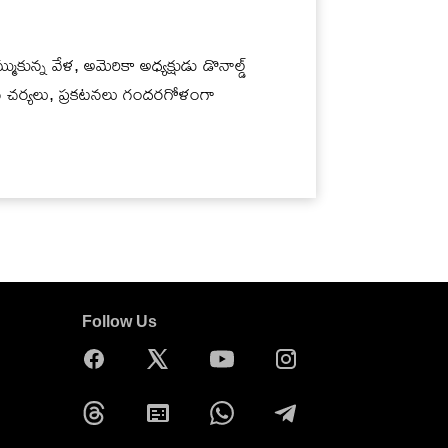
ుకున్న వేళ, అమెరికా అధ్యక్షుడు డొనాల్డ్
ఆయన చర్యలు, ప్రకటనలు గందరగోళంగా
Follow Us