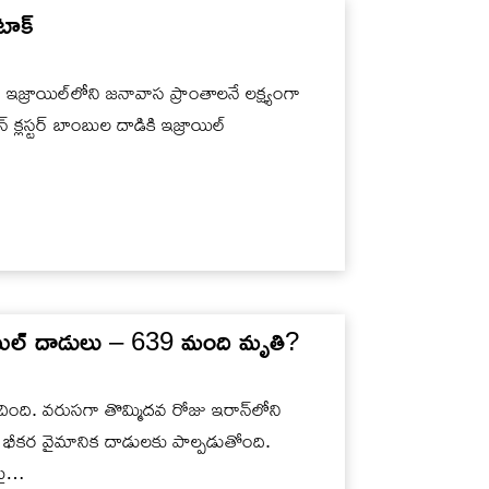
టాక్
ఇజ్రాయిల్‌లోని జనావాస ప్రాంతాలనే లక్ష్యంగా
క్లస్టర్ బాంబుల దాడికి ఇజ్రాయిల్
ాయిల్ దాడులు – 639 మంది మృతి?
ంచింది. వరుసగా తొమ్మిదవ రోజు ఇరాన్‌లోని
ిల్ భీకర వైమానిక దాడులకు పాల్పడుతోంది.
లపై…