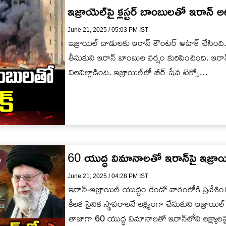
ఇజ్రాయెల్‌పై క్లస్టర్ బాంబులతో ఇరాన్ అ
June 21, 2025 / 05:03 PM IST
ఇజ్రాయిల్ దాడులకు ఇరాన్ కౌంటర్ అటాక్ చేసింది. 
తీసుకుని ఇరాన్ బాంబుల వర్షం కురిపించింది. ఇరాన్ 
విలవిల్లాడింది. ఇజ్రాయిల్‌లో బీర్ షేవ టెక్నో…
60 యుద్ధ విమానాలతో ఇరాన్‌పై ఇజ్ర
June 21, 2025 / 04:28 PM IST
ఇరాన్-ఇజ్రాయిల్ యుద్ధం రెండో వారంలోకి ప్రవేశి
కీలక సైనిక స్థావరాలనే లక్ష్యంగా చేసుకుని ఇజ్రాయ
తాజాగా 60 యుద్ధ విమానాలతో ఇరాన్‌లోని లక్ష్యా