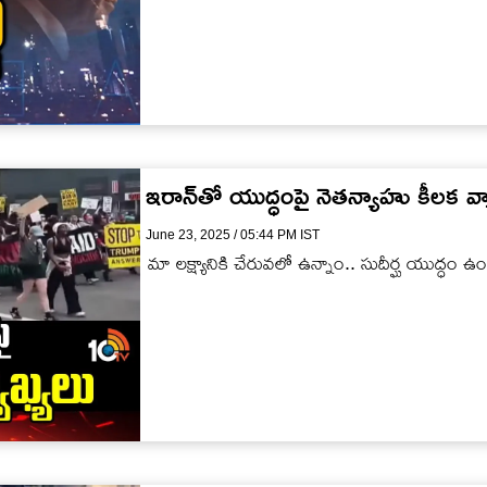
ఇరాన్‌తో యుద్ధంపై నెతన్యాహు కీలక వ్య
June 23, 2025 / 05:44 PM IST
మా లక్ష్యానికి చేరువలో ఉన్నాం.. సుదీర్ఘ యుద్ధం 