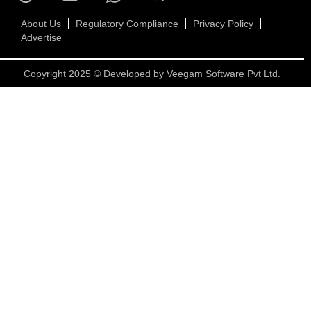
About Us
Regulatory Compliance
Privacy Policy
Advertise
Copyright 2025 © Developed by
Veegam Software Pvt Ltd.