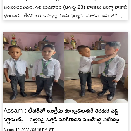
సంబంధించినది. గత బుధవారం (ఆగస్టు 23) బాలికలు సరిగ్గా హిజాబ్
ధరించడం లేదని ఒక ఉపాధ్యాయుడు ఫిర్యాదు చేశాడు. అనంతరం,
ఉపాధ్యాయుల సూచనల…
Assam : టీచర్‌తో ఇంగ్లీషు మాట్లాడటానికి తికమక పడ్డ
స్టూడెంట్స్ .. పిల్లలపై ఒత్తిడి పనికిరాదని మండిపడ్డ నెటిజన్లు
August 19, 2023 / 05:18 PM IST