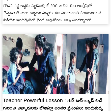
గొడవ పడ్డ ఇద్దరు స్టూడెంట్స్ టీచర్‌కి ఆ విషయం ఇంగ్లీష్‌లో
చెప్పడానికి చాలా ఇబ్బంది పడ్డారు. వీరి సంభాషణకి సంబంధించిన
వీడియో ఇంటర్నెట్‌లో వైరల్ అవుతోంది. అన్ని సందర్భాలలో
ఇంగ్లీషులోనే మాట్లాడాలని పిల్లలపై ఒత్తిడి…
Teacher Powerful Lesson : గుడ్ టచ్-బ్యాడ్ టచ్
గురించి చిన్నారులకు బోధిస్తూ అందరి ప్రశంసలు అందుకున్న