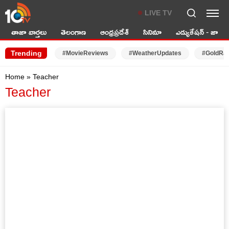
LIVE TV
తాజా వార్తలు
తెలంగాణ
ఆంధ్రప్రదేశ్
సినిమా
ఎడ్యుకేషన్ - జాబ్స్
Trending
#MovieReviews
#WeatherUpdates
#GoldRa
Home
»
Teacher
Teacher