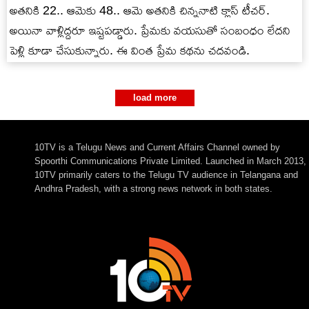
అతనికి 22.. ఆమెకు 48.. ఆమె అతనికి చిన్ననాటి క్లాస్ టీచర్.
అయినా వాళ్లిద్దరూ ఇష్టపడ్డారు. ప్రేమకు వయసుతో సంబంధం లేదని
పెళ్లి కూడా చేసుకున్నారు. ఈ వింత ప్రేమ కథను చదవండి.
load more
10TV is a Telugu News and Current Affairs Channel owned by
Spoorthi Communications Private Limited. Launched in March 2013,
10TV primarily caters to the Telugu TV audience in Telangana and
Andhra Pradesh, with a strong news network in both states.