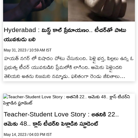
Hyderabad : మిస్డ్ కాల్ ప్రేమాయణం.. టీచర్‌తో పాటు
యువకుడు బలి
May 31, 2023 / 10:59 AM IST
హయత్ నగర్ లో విషాదం చోటు చేసుకుంది. పెళ్లై భర్త, పిల్లలు ఉన్న ఓ
ప్రభుత్వ టీచర్ యువకుడిని ప్రేమలోకి లాగింది. ఆమెకు పెళ్లైందని
తెలియని అతను నిజమని నమ్మాడు. ఫలితంగా రెండు జీవితాలు…
Teacher-Student Love Story : అతనికి 22..
ఆమెకు 48.. క్లాస్ టీచర్‌ని పెళ్లాడిన స్టూడెంట్
May 14, 2023 / 04:03 PM IST