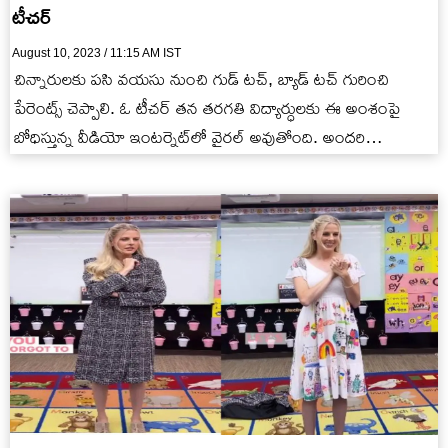
టీచర్
August 10, 2023 / 11:15 AM IST
చిన్నారులకు పసి వయసు నుంచి గుడ్ టచ్, బ్యాడ్ టచ్ గురించి
పేరెంట్స్ చెప్పాలి. ఓ టీచర్ తన తరగతి విద్యార్ధులకు ఈ అంశంపై
బోధిస్తున్న వీడియో ఇంటర్నెట్‌లో వైరల్ అవుతోంది. అందరి
ప్రశంసలు…