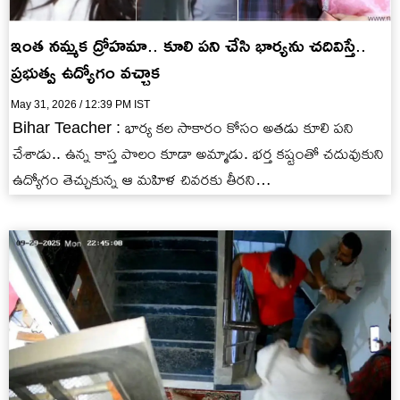
ఇంత నమ్మక ద్రోహమా.. కూలి పని చేసి భార్యను చదివిస్తే..
ప్రభుత్వ ఉద్యోగం వచ్చాక
May 31, 2026 / 12:39 PM IST
Bihar Teacher : భార్య కల సాకారం కోసం అతడు కూలి పని
చేశాడు.. ఉన్న కాస్త పొలం కూడా అమ్మాడు. భర్త కష్టంతో చదువుకుని
ఉద్యోగం తెచ్చుకున్న ఆ మహిళ చివరకు తీరని…