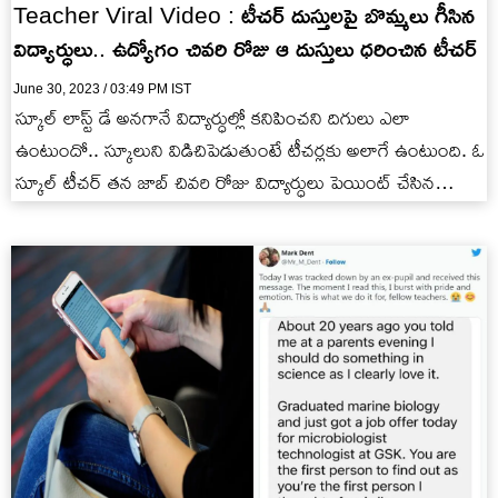
Teacher Viral Video : టీచర్ దుస్తులపై బొమ్మలు గీసిన
విద్యార్ధులు.. ఉద్యోగం చివరి రోజు ఆ దుస్తులు ధరించిన టీచర్‌
June 30, 2023 / 03:49 PM IST
స్కూల్ లాస్ట్ డే అనగానే విద్యార్ధుల్లో కనిపించని దిగులు ఎలా
ఉంటుందో.. స్కూలుని విడిచిపెడుతుంటే టీచర్లకు అలాగే ఉంటుంది. ఓ
స్కూల్ టీచర్ తన జాబ్ చివరి రోజు విద్యార్ధులు పెయింట్ చేసిన
డ్రెస్…