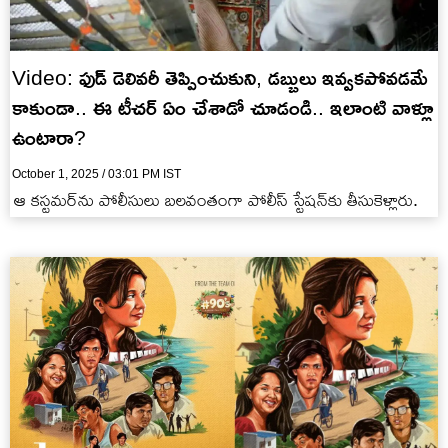
Video: ఫుడ్‌ డెలివరీ తెప్పించుకుని, డబ్బులు ఇవ్వకపోవడమే
కాకుండా.. ఈ టీచర్ ఏం చేశాడో చూడండి.. ఇలాంటి వాళ్లూ
ఉంటారా?
October 1, 2025 / 03:01 PM IST
ఆ కస్టమర్‌ను పోలీసులు బలవంతంగా పోలీస్‌ స్టేషన్‌కు తీసుకెళ్లారు.