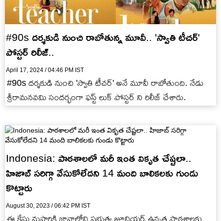
#90s దర్శకుడి నుంచి రాబోతున్న మూవీ.. 'స్వాతి టీచర్'
పోస్టర్ రిలీజ్..
April 17, 2024 / 04:46 PM IST
#90s దర్శకుడి నుంచి 'స్వాతి టీచర్' అనే మూవీ రాబోతుంది. నేడు
శ్రీరామనవమి సందర్భంగా ఫస్ట్ లుక్ పోస్టర్ ని రిలీజ్ చేశారు.
Indonesia: పాఠశాలలో మరీ ఇంత వికృత చేష్టలా..
హిజాబ్ సరిగ్గా వేసుకోలేదని 14 మంది బాలికలకు గుండు
కొట్టారు
August 30, 2023 / 06:42 PM IST
ఈ కేసు మషారికి జావాలోని ప్రభుత్వ జూనియర్ ఉన్నత పాఠశాలకు