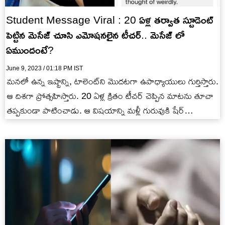
Student Message Viral : 20 ఏళ్ల తర్వాత స్టూడెంట్
పెట్టిన మెసేజ్ చూసి ఎమోషనలైన టీచర్.. మెసేజ్ లో
ఏముందంటే?
June 9, 2023 / 01:18 PM IST
మనలో ఉన్న ఇష్టాన్ని, టాలెంట్‌ని మొదటగా ఉపాధ్యాయులు గుర్తిస్తారు.
ఆ దిశగా ప్రోత్సహిస్తారు. 20 ఏళ్ల క్రితం టీచర్ చెప్పిన మాటను తూచా
తప్పకుండా పాటించాడు. ఆ విషయాన్ని మళ్లీ గురువుకి షేర్
చేసుకున్నాడు…