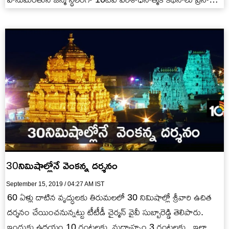
చేసింది.…
30నిమిషాల్లోనే వెంకన్న దర్శనం
September 15, 2019 / 04:27 AM IST
60 ఏళ్లు దాటిన వృద్ధులకు తిరుమలలో 30 నిమిషాల్లో శ్రీవారి ఉచిత
దర్శనం చేయించనున్నట్టు టీటీడీ చైర్మన్ వైవీ సుబ్బారెడ్డి తెలిపారు.
ఇందుకు ఉదయం 10 గంటలకు, మధ్యాహ్నం 3 గంటలకు.. ఇలా