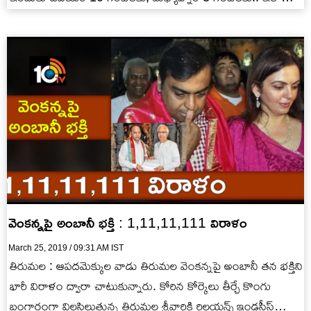
రెండు…
వెంకన్నపై అంబానీ భక్తి : 1,11,11,111 విరాళం
March 25, 2019 / 09:31 AM IST
తిరుమల : ఆపదమెక్కుల వాడు తిరుమల వెంకన్నపై అంబానీ తన భక్తిని
భారీ విరాళం ద్వారా చాటుకున్నారు. కోరిన కోర్కెలు తీర్చే కొంగు
బంగారంగా విలసిల్లుతున్న తిరుమల శ్రీవారికి రిలయన్స్ ఇండస్ట్రీస్