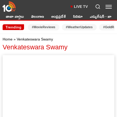
LIVE TV
తాజా వార్తలు
తెలంగాణ
ఆంధ్రప్రదేశ్
సినిమా
ఎడ్యుకేషన్ - జాబ్స్
Trending
#MovieReviews
#WeatherUpdates
#GoldRa
Home
»
Venkateswara Swamy
Venkateswara Swamy