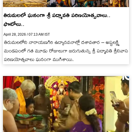
తిరుమలలో ఘనంగా శ్రీ పద్మావతి పరిణయోత్సవాలు..
ఫొటోలు..
April 28, 2026 / 07:13 AM IST
తిరుమలలోని నారాయణగిరి ఉద్యానవనాల్లో దశావతార – అష్టలక్ష్మి
మండపంలో గత మూడు రోజులుగా జరుగుతున్న శ్రీ పద్మావతి శ్రీనివాస
పరిణయోత్సవాలు ఘనంగా ముగిశాయి.