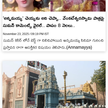
'అన్నమయ్య' చెయ్యను అని చెప్పా.. వేంకటేశ్వరస్వామి పాత్రపై
సుమన్ కామెంట్స్ వైరల్.. పాపం 8 నెలలు..
November 23, 2025 / 09:19 PM IST
సుమన్ కెరీర్ లోనే బెస్ట్ గా నిలిచిపోయిన అన్నమయ్య సినిమా గురించి
ప్రస్తావన రాగా ఆసక్తికర విషయం తెలిపారు.(Annamayya)