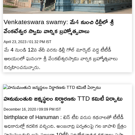
Venkateswara swamy: మే4 నుంచి ఢిల్లీలో శ్రీ
వేంకటేశ్వర స్వామి వార్షిక బ్రహ్మోత్సవాలు
April 23, 2023 / 01:32 PM IST
మే 4 నుండి 12వ తేదీ వరకు ఢిల్లీ గోల్ మార్కెట్ వద్ద టీటీడీ
ఆలయంలో ఘనంగా శ్రీ వేంకటేశ్వరస్వామి వార్షిక బ్రహ్మోత్సవాలు
నిర్వహించనున్నారు.
హనుమంతుని జన్మస్థలం నిర్ధారణకు TTD కమిటీ ఏర్పాటు
December 16, 2020 / 09:09 PM IST
birthplace of Hanuman : టెన్ టీవి వరుస కథనాలతో టీటీడీ
అధికారుల్లో కదలిక వచ్చింది. అంజనాద్రి పర్వతంపై గల జాపాలి క్షేత్రం
హనుమంతుని జన్మ స్థలంగా 10టీవీ పరిశోధనాత్మక కథనాలు ప్రసారం