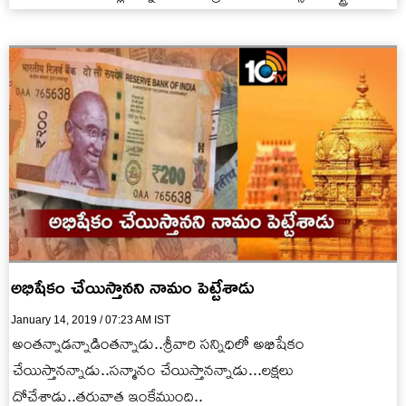
అధినేత ముఖేశ్…
అభిషేకం చేయిస్తానని నామం పెట్టేశాడు
January 14, 2019 / 07:23 AM IST
అంతన్నాడన్నాడింతన్నాడు..శ్రీవారి సన్నిధిలో అభిషేకం
చేయిస్తానన్నాడు..సన్మానం చేయిస్తానన్నాడు...లక్షలు
దోచేశాడు..తరువాత ఇంకేముంది..