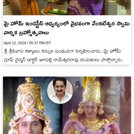
మై హోమ్ ఇండస్ట్రీస్‌ ఆధ్వర్యంలో వైభవంగా వేంకటేశ్వర స్వామి
వార్షిక బ్రహ్మోత్సవాలు
April 12, 2026 / 05:37 PM IST
శ్రీ శ్రీనివాస కళ్యాణం కన్నుల పండువగా నిర్వహించారు. మై హోమ్
గ్రూప్ చైర్మన్ డాక్టర్ జూపల్లి రామేశ్వరరావు దంపతులు పాల్గొన్నారు.