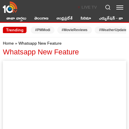
LIVE TV
తాజా వార్తలు
తెలంగాణ
ఆంధ్రప్రదేశ్
సినిమా
ఎడ్యుకేషన్ - జాబ్స్
Trending
#PMModi
#MovieReviews
#WeatherUpdates
Home
»
Whatsapp New Feature
Whatsapp New Feature