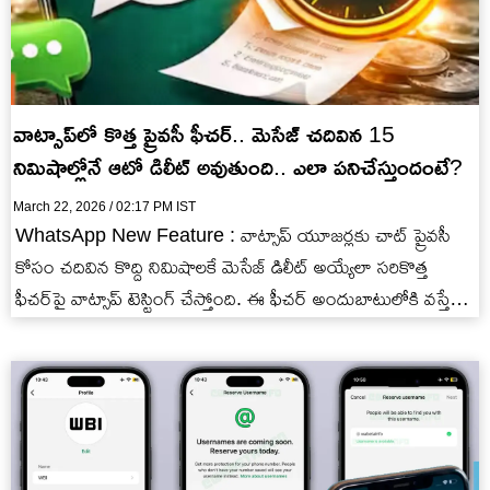
వాట్సాప్‌లో కొత్త ప్రైవసీ ఫీచర్.. మెసేజ్ చదివిన 15
నిమిషాల్లోనే ఆటో డిలీట్ అవుతుంది.. ఎలా పనిచేస్తుందంటే?
March 22, 2026 / 02:17 PM IST
WhatsApp New Feature : వాట్సాప్ యూజర్లకు చాట్ ప్రైవసీ
కోసం చదివిన కొద్ది నిమిషాలకే మెసేజ్ డిలీట్ అయ్యేలా సరికొత్త
ఫీచర్‌పై వాట్సాప్ టెస్టింగ్ చేస్తోంది. ఈ ఫీచర్ అందుబాటులోకి వస్తే
మెసేజ్…