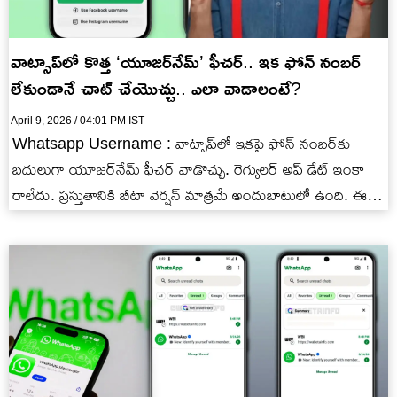
వాట్సాప్‌లో కొత్త ‘యూజర్‌నేమ్’ ఫీచర్.. ఇక ఫోన్ నంబర్‌
లేకుండానే చాట్ చేయొచ్చు.. ఎలా వాడాలంటే?
April 9, 2026 / 04:01 PM IST
Whatsapp Username : వాట్సాప్‌లో ఇకపై ఫోన్ నంబర్‌కు
బదులుగా యూజర్‌నేమ్ ఫీచర్‌ వాడొచ్చు. రెగ్యులర్ అప్ డేట్ ఇంకా
రాలేదు. ప్రస్తుతానికి బీటా వెర్షన్‌ మాత్రమే అందుబాటులో ఉంది. ఈ
ఫీచర్ వచ్చాక…