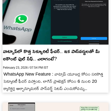
వాట్సాప్‌లో కొత్త సెక్యూరిటీ ఫీచర్.. ఇక పాస్‌వర్డులతో మీ
అకౌంట్ ఫుల్ సేఫ్.. ఎలాగంటే?
February 23, 2026 / 07:54 PM IST
WhatsApp New Feature : వాట్సాప్ యూజర్ల కోసం సరికొత్త
సెక్యూరిటీ ఫీచర్ వస్తోంది. లాగిన్ ప్రొటెక్షన్ కోసం 6 నుంచి 20
క్యారెక్టర్ల ఆల్ఫాన్యూమరిక్ పాస్‌వర్డ్‌ సెటప్ ఎంచుకోవచ్చు..