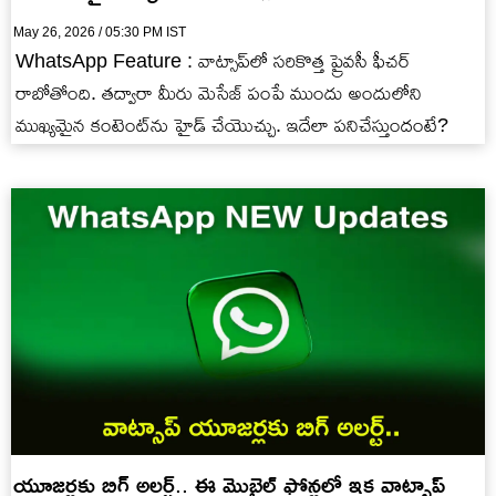
May 26, 2026 / 05:30 PM IST
WhatsApp Feature : వాట్సాప్‌లో సరికొత్త ప్రైవసీ ఫీచర్
రాబోతోంది. తద్వారా మీరు మెసేజ్ పంపే ముందు అందులోని
ముఖ్యమైన కంటెంట్‌ను హైడ్ చేయొచ్చు. ఇదేలా పనిచేస్తుందంటే?
యూజర్లకు బిగ్ అలర్ట్.. ఈ మొబైల్ ఫోన్లలో ఇక వాట్సాప్