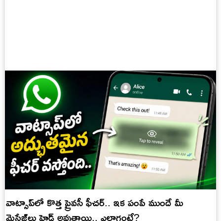
వాట్సాప్‌లో కొత్త ప్రైవసీ ఫీచర్.. ఇక పంపే ముందే మీ
మెసేజ్‌లు హైడ్ అవుతాయి.. ఎలాగంటే?