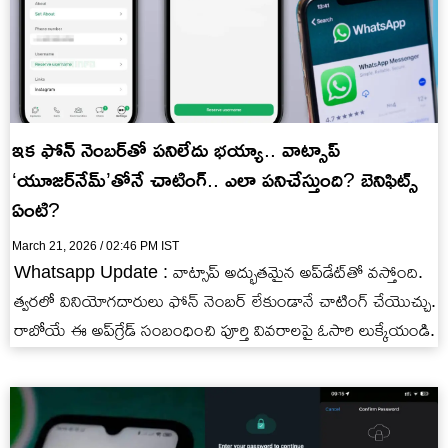
ఇక ఫోన్ నెంబర్‌తో పనిలేదు భయ్యా.. వాట్సాప్
‘యూజర్‌నేమ్’తోనే చాటింగ్.. ఎలా పనిచేస్తుంది? బెనిఫిట్స్
ఏంటి?
March 21, 2026 / 02:46 PM IST
Whatsapp Update : వాట్సాప్ అద్భుతమైన అప్‌డేట్‌తో వస్తోంది.
త్వరలో వినియోగదారులు ఫోన్ నెంబర్ లేకుండానే చాటింగ్ చేయొచ్చు.
రాబోయే ఈ అప్‌గ్రేడ్ సంబంధించి పూర్తి వివరాలపై ఓసారి లుక్కేయండి.