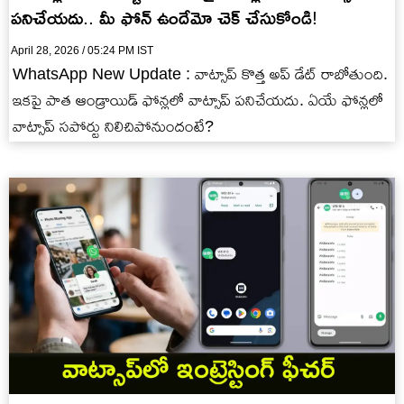
పనిచేయదు.. మీ ఫోన్ ఉందేమో చెక్ చేసుకోండి!
April 28, 2026 / 05:24 PM IST
WhatsApp New Update : వాట్సాప్ కొత్త అప్ డేట్ రాబోతుంది.
ఇకపై పాత ఆండ్రాయిడ్ ఫోన్లలో వాట్సాప్ పనిచేయదు. ఏయే ఫోన్లలో
వాట్సాప్ సపోర్టు నిలిచిపోనుందంటే?