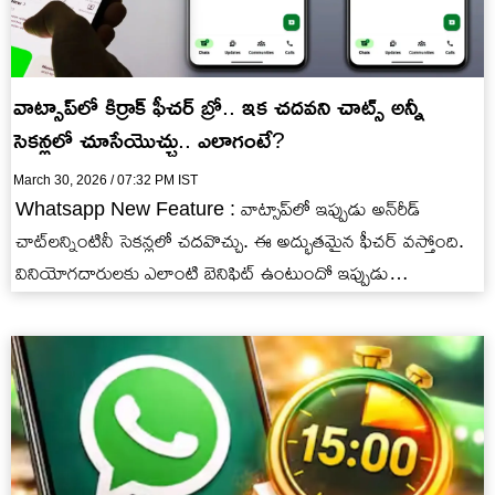
వాట్సాప్‌లో కిర్రాక్ ఫీచర్ బ్రో.. ఇక చదవని చాట్స్ అన్నీ
సెకన్లలో చూసేయొచ్చు.. ఎలాగంటే?
March 30, 2026 / 07:32 PM IST
Whatsapp New Feature : వాట్సాప్‌లో ఇప్పుడు అన్‌రీడ్
చాట్‌లన్నింటినీ సెకన్లలో చదవొచ్చు. ఈ అద్భుతమైన ఫీచర్ వస్తోంది.
వినియోగదారులకు ఎలాంటి బెనిఫిట్ ఉంటుందో ఇప్పుడు
తెలుసుకుందాం..