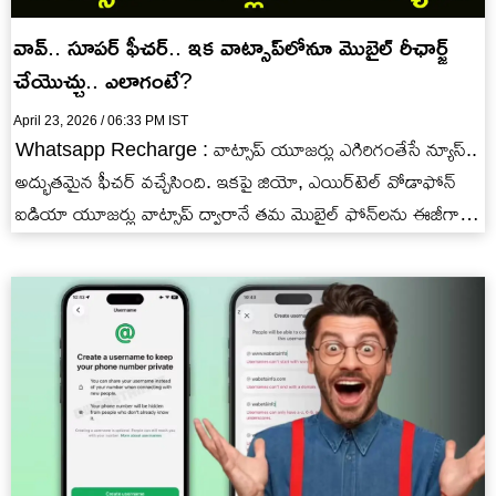
వావ్.. సూపర్ ఫీచర్.. ఇక వాట్సాప్‌లోనూ మొబైల్ రీఛార్జ్‌
చేయొచ్చు.. ఎలాగంటే?
April 23, 2026 / 06:33 PM IST
Whatsapp Recharge : వాట్సాప్ యూజర్లు ఎగిరిగంతేసే న్యూస్..
అద్భుతమైన ఫీచర్‌ వచ్చేసింది. ఇకపై జియో, ఎయిర్‌టెల్ వోడాఫోన్
ఐడియా యూజర్లు వాట్సాప్ ద్వారానే తమ మొబైల్ ఫోన్‌లను ఈజీగా
రీఛార్జ్ చేసుకోవచ్చు.