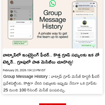
వాట్సాప్‌లో ఇంట్రెస్టింగ్ ఫీచర్.. కొత్త గ్రూప్ సభ్యులకు ఇక నో
టెన్షన్‌.. గ్రూపులో పాత మెసేజ్‌లు చూడొచ్చు!
February 20, 2026 / 04:13 PM IST
Group Message History : వాట్సాప్ గ్రూప్ మెసేజ్ హిస్టరీ ఫీచర్‌
ప్రవేశపెట్టింది. కొత్తగా చేరిన సభ్యులకు ఇప్పుడు నేరుగా ఒక గ్రూప్‌కు
25 నుంచి 100 రీసెంట్ మెసేజ్ పంపవచ్చు.