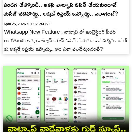
పండగ చేస్కోండి.. ఇకపై వాట్సాప్ ఓపెన్ చేయకుండానే
మెసేజ్ చదవొచ్చు.. అక్కడే రిప్లయ్ ఇవ్వొచ్చు.. ఎలాగంటే?
April 25, 2026 / 01:02 PM IST
Whatsapp New Feature : వాట్సాప్ లో ఇంట్రెస్టింగ్ ఫీచర్
రాబోతుంది. ఇకపై వాట్సాప్ యాప్ ఓపెన్ చేయకుండానే వచ్చిన మెసేజ్
కు అక్కడే రిప్లయ్ ఇవ్వొచ్చు.. ఇది ఎలా పనిచేస్తుందంటే?