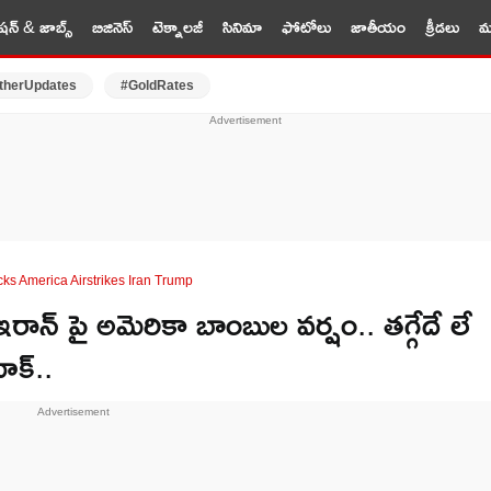
షన్ & జాబ్స్
బిజినెస్
టెక్నాలజీ
సినిమా
ఫోటోలు
జాతీయం
క్రీడలు
మర
therUpdates
#GoldRates
ks America Airstrikes Iran Trump
 పై అమెరికా బాంబుల వర్షం.. తగ్గేదే లే
ాక్..