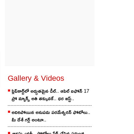
Gallery & Videos
ఫ్లిప్‌కార్ట్‌లో అద్భుతమైన డీల్.. ఆపిల్ ఐఫోన్ 17
ప్రో మ్యాక్స్ అతి తక్కువకే.. ధర జస్ట్..
అదిరిపోయిన అనుప‌మ ప‌ర‌మేశ్వ‌ర‌న్ ఫోటోలు..
మీ దేశీ గ‌ర్ల్ అంటూ..
ఆగ‌స్టు ఎన‌ర్జీ.. ఫోటోలు షేర్ చేసిన స‌మంత‌..