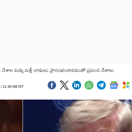
 దేశాల మధ్య మళ్లీ దాడులు ప్రారంభంకావడంతో ప్రపంచ దేశాలు
 / 11:36 AM IST