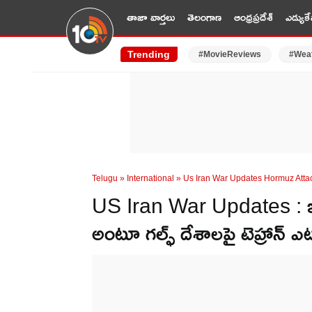
తాజా వార్తలు
తెలంగాణ
ఆంధ్రప్రదేశ్
ఎడ్యుకే
Trending
#MovieReviews
#Wea
Telugu
»
International
»
Us Iran War Updates Hormuz Attac
US Iran War Updates : ఇరాన్
అంటూ గల్ఫ్ దేశాలపై టెహ్రాన్ ఎట