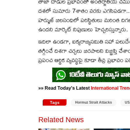
తాజా దాడుల ప్రభావంతో అంతర్జాతీయ చమురు మ
దశలో సుమారు 7శాతం వరకు ఎగసిపడగా.. తరు
హర్ముజ్‌ జలసంధిలో పరిస్థితులు మరింత ది
ఉందని మార్కెట్‌ నిపుణులు హెచ్చరిస్తున్నారు.
ఇదిలా ఉండగా, ఐక్యరాజ్యసమితి సహా పలుదే
తగ్గించే దిశగా చర్చలు జరపాలని విజ్ఞప్తి చేశ
ప్రపంచ ఆర్థిక వ్యవస్థపై కూడా తీవ్ర ప్రభావం
»» Read Today's Latest
International
Tren
Tags
Hormuz Strait Attacks
US
Related News