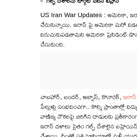
గల్ఫ్ దేశాలను టార్గెట్ చేసిన టెహ్రాన్
US Iran War Updates : అమెరికా, ఇరాన్ 
చేరుకున్నాయి. ఇరాన్ పై అమెరికా మరో విడ
విరుచుకుపడతామని అమెరికా ప్రెసిడెంట్ డొన
చేసుకుంది.
చాబహార్, బందర్, అబ్బాస్, కొనారక్,
ఇరాన్
పేల్లుళ్లు సంభవించగా.. కొన్ని ప్రాంతాల్లో
వాణిజ్య నౌకలపై జరిగిన దాడులకు ప్రతీకారంగా
ఇరాన్ దళాలు సైతం గల్ఫ్ దేశాలైన బహ్రెయిన
చేశాయి. దీంతో పశ్చిమాసియాలో మళ్లీ యుద్