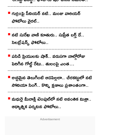
గుర్రంపై సీనియ‌ర్ న‌టి.. మంజు వారియ‌ర్
ఫోటోలు వైర‌ల్..
న‌టి సురేఖ వాణి కూతురు.. సుప్రీత బ‌ర్త్ డే..
సెల‌బ్రేష‌న్స్ ఫోటోలు..
పసిడి ప్రియులకు షాక్.. వరుసగా నాల్గోరోజు
పెరిగిన గోల్డ్ రేటు.. తులంపై ఎంత
పెరిగిందంటే?
అచ్చ‌మైన తెలుగింటి ఆడ‌పిల్ల‌లా.. చీర‌క‌ట్టులో న‌టి
సోనియా సింగ్‌.. కొన్ని క్షణాలు ప్రశాంతంగా..
మధురై మీనాక్షి టెంపుల్‌లో న‌టి అవంతిక మిశ్రా..
ఆధ్యాత్మిక ప‌ర్య‌ట‌న ఫోటోలు..