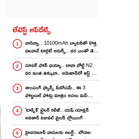
లేటెస్ట్ అప్‌డేట్స్
వారెవ్వా.. 10100mAh బ్యాటరీతో కొత్త
హువావే టాబ్లెట్ అదుర్స్.. ధర ఎంతో తెలిస్తే
వెంటనే కొనేస్తారు!
సూపర్ ఫోన్ భయ్యా.. లావా బోల్డ్ N2
ధర ఇంత తక్కువా.. అమెజాన్‌లో జస్ట్ రూ.
8,999కే
శాంసంగ్ ఫ్యాన్స్ మీకోసమే.. ఈ 3
ఫోల్డబుల్ ఫోన్లు మాత్రం అసలు మిస్
చేసుకోవద్దు.. ధర జస్ట్..!
'టాక్సిక్' ట్రైలర్ రిలీజ్.. యష్ యాక్షన్
అవతార్ విజువల్ మైండ్ బ్లోయింగ్
హైదరాబాద్‌ వాసులకు అలర్ట్.. బోనాల