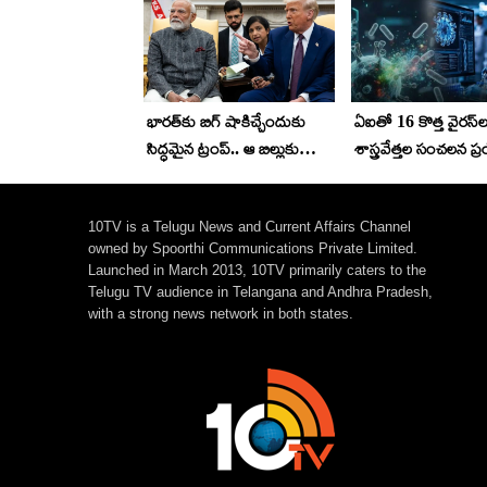
భారత్‌కు బిగ్ షాకిచ్చేందుకు
ఏఐతో 16 కొత్త వైరస్‌ల
సిద్ధమైన ట్రంప్.. ఆ బిల్లుకు
శాస్త్రవేత్తల సంచలన ప
అమెరికా సెనెట్ ఆమోదం..
వైద్య రంగంలో కొత్త ఆ
కానీ..
10TV is a Telugu News and Current Affairs Channel
owned by Spoorthi Communications Private Limited.
Launched in March 2013, 10TV primarily caters to the
Telugu TV audience in Telangana and Andhra Pradesh,
with a strong news network in both states.