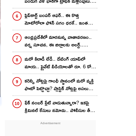
పండుగ వేళ భారీగా ట్రాఫిక్ మళ్లింపులు..
ఈ రూట్లలో అస్సలు వెళ్ళకండి!
ఫ్లిప్‌కార్ట్ బంపర్ ఆఫర్.. ఈ కొత్త
మోటోరోలా ఫోన్ సగం ధరకే.. ఇంత
తక్కువకు మళ్లీ దొరకదు..!
ఆంధ్రప్రదేశ్‌లో మారనున్న వాతావరణం..
వర్ష సూచన, ఈ జిల్లాలకు అలర్ట్..
వాతావరణ శాఖ హెచ్చరికలు
మరో కిలాడీ లేడీ.. డేటింగ్ యాప్‌లో
మాయ.. ప్రైవేట్ వీడియోలతో రూ. 6 కోట్లు
బ్లాక్‌మెయిల్
కరెన్సీ నోట్లపై గాంధీ స్థానంలో మరో వ్యక్తి
ఫొటో పెట్టొచ్చా? ప్లాస్టిక్ నోట్లపై అసలు
రూల్ ఇదే!
ఫేక్ నంబర్ ప్లేట్ వాడుతున్నారా? ఇకపై
క్రిమినల్ కేసులు నమోదు.. పోలీసుల తీవ్ర
హెచ్చరికలు