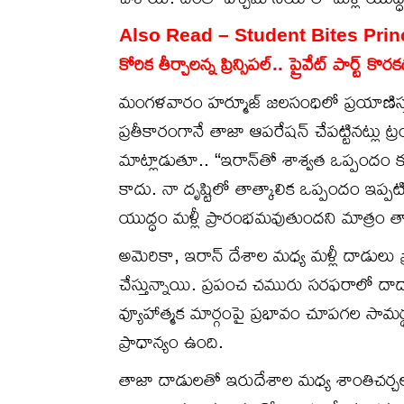
Also Read –
Student Bites Principal
కోరిక తీర్చాలన్న ప్రిన్సిపల్.. ప్రైవేట్ పార్ట్ 
మంగళవారం హర్మూజ్ జలసంధిలో ప్రయాణిస్తు
ప్రతీకారంగానే తాజా ఆపరేషన్ చేపట్టినట్లు ట్
మాట్లాడుతూ.. “ఇరాన్‌తో శాశ్వత ఒప్పందం కు
కాదు. నా దృష్టిలో తాత్కాలిక ఒప్పందం ఇప్పటిక
యుద్ధం మళ్లీ ప్రారంభమవుతుందని మాత్రం త
అమెరికా, ఇరాన్ దేశాల మధ్య మళ్లీ దాడులు
చేస్తున్నాయి. ప్రపంచ చమురు సరఫరాలో దా
వ్యూహాత్మక మార్గంపై ప్రభావం చూపగల సామర
ప్రాధాన్యం ఉంది.
తాజా దాడులతో ఇరుదేశాల మధ్య శాంతిచర్