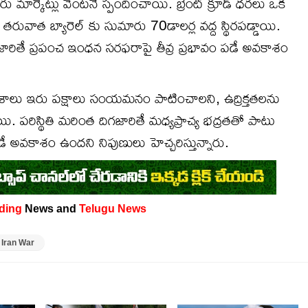
ార్కెట్లు వెంటనే స్పందించాయి. బ్రెంట్ క్రూడ్ ధరలు ఒక
వాత బ్యారెల్ కు సుమారు 70డాలర్ల వద్ద స్థిరపడ్డాయి.
గజారితే ప్రపంచ ఇంధన సరఫరాపై తీవ్ర ప్రభావం పడే అవకాశం
శాలు ఇరు పక్షాలు సంయమనం పాటించాలని, ఉద్రిక్తతలను
ాయి. పరిస్థితి మరింత దిగజారితే మధ్యప్రాచ్య భద్రతతో పాటు
 పడే అవకాశం ఉందని నిపుణులు హెచ్చరిస్తున్నారు.
ding
News and
Telugu News
 Iran War