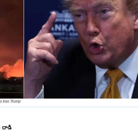
s Iran Trump
ం దాడి