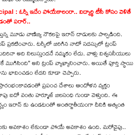
 : ఓర్నీ ఇదేం పోయేకాలంరా.. విద్యార్థి టీసీ కోసం వెళితే
కొరకడంతో పరార్..
న్న మూడు వాణిజ్య నౌకలపై ఇరాన్ దాడులకు పాల్పడింది.
రంప్ ప్రకటించారు. టర్కీలో జరిగిన నాటో సదస్సులో ట్రంప్
దిరినా అది నిలుస్తుందనే నమ్మకం లేదు. వాళ్లు విశ్వసనీయులు
ే ముగిసింది” అని ట్రంప్‌ వ్యాఖ్యానించారు. అయితే పూర్తి స్థాయి
ాను భావించడం లేదని కూడా చెప్పారు.
 ప్రారంభంకావడంతో ప్రపంచ దేశాలు ఆందోళన వ్యక్తం
దాపు ఐదో వంతు హర్మూజ్ జలసంధి గుండా వెళ్తుంది. ఈ
్థ్యం ఇరాన్ కు ఉండటంతో అంతర్జాతీయంగా దీనికి అత్యంత
చలకు అవకాశం లేకుండా పోయే అవకాశం ఉంది. మరోవైపు..