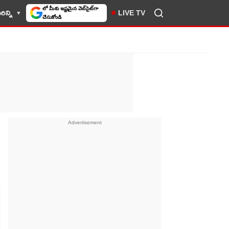
ిన్ని
LIVE TV
10TV సెలెక్ట్ చేసుకోండి