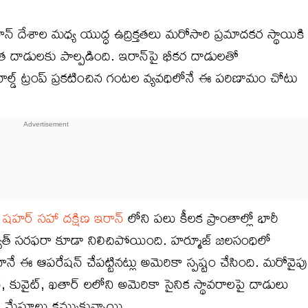
దేశాల మధ్య యుద్ధ ఉద్రిక్తతలు మరోసారి ప్రమాదకర స్థాయికి
త దాడులకు పాల్పడింది. ఇరాన్‌పై భీకర దాడులతో
ాల్డ్ ట్రంప్ ప్రకటించిన గంటల వ్యవధిలోనే ఈ పరిణామం చోటు
 షహర్ సహా దక్షిణ ఇరాన్
లోని పలు కీలక ప్రాంతాల్లో భారీ
 విద్యుత్ సరఫరా కూడా నిలిచిపోయింది. హర్మూజ్ జలసంధిలో
నే ఈ ఆపరేషన్ చేపట్టినట్లు అమెరికా స్పష్టం చేసింది. మరోవైపు
్, కువైట్, ఖతార్ లలోని అమెరికా సైనిక స్థావరాలపై దాడులు
ధ మేఘాలు కమ్ముకున్నాయి.