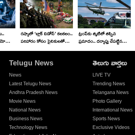
ు..
రష్యాలో ‘బ్లాక్ విడోస్’ కలకలం..
ట్రంప్‌కు తృటిలో తప్పిన
్రయోగం..
పరిహారం కోసం సైనికులతో
ప్రమాదం.. దర్యాప్తు చేపట్టిన
శలు..
వివాహాలు..!
ఎఫ్ఏఏ.. అసలేం జరిగిందంటే?
Telugu News
తెలుగు వార్తలు
News
LIVE TV
Latest Telugu News
Trending News
Andhra Pradesh News
Telangana News
Movie News
Photo Gallery
National News
International News
Business News
Sports News
Technology News
Exclusive Videos