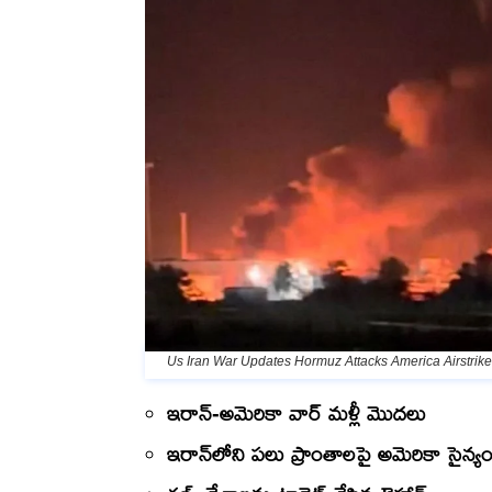
Us Iran War Updates Hormuz Attacks America Airstrike
ఇరాన్-అమెరికా వార్ మళ్లీ మొదలు
ఇరాన్‌లోని పలు ప్రాంతాలపై అమెరికా సైన్య