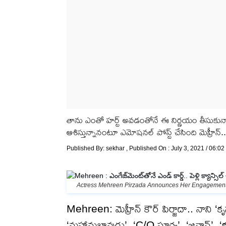
తాను ఎంతో హర్ట్ అవడంతోనే ఈ నిర్ణయం తీసుకున్నాన
ఆశిస్తున్నానంటూ ఎమోషనల్ పోస్ట్ చేసింది మెహ్రీన్..
Published By:
sekhar
, Published On : July 3, 2021 / 06:0
Actress Mehreen Pirzada Announces Her Engagement
Mehreen: మెహ్రీన్ కౌర్ పిర్జాదా.. నాని ‘కృష
‘మహానుభావుడు’, ‘C/O సూర్య’, ‘జవాన్’, ‘