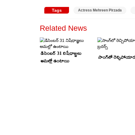
Tags
Actress Mehreen Pirzada
Related News
డిసెంబర్ 31 నిషేధాజ్ఞలు
సాంగ్‌లో రెచ్చిపోయారు 
అమల్లో ఉంటాయి