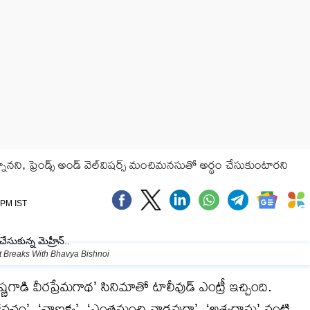
ని, ఫ్రెండ్స్ అండ్ వెల్‌విషర్స్ మంచిమనసుతో అర్థం చేసుకుంటారని
2 PM IST
 Breaks With Bhavya Bishnoi
్ణగాడి వీరప్రేమగాథ’ సినిమాతో టాలీవుడ్ ఎంట్రీ ఇచ్చింది.
కవచం’, ‘చాణక్య’, ‘ఎంతమంచి వాడవురా’, ‘అశ్వద్థామ’ వంటి