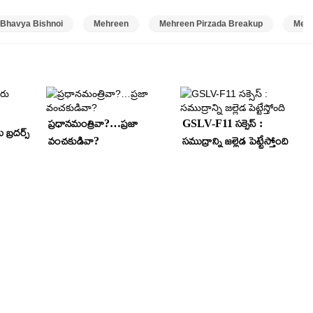
Bhavya Bishnoi
Mehreen
Mehreen Pirzada Breakup
Mehr
ప్రధానమంత్రివా?…ప్రజా
GSLV-F11 సక్సెస్ :
బ్రదర్స్
వంచకుడివా?
సముద్రాన్ని జల్లెడ పెట్టేస్తోంది