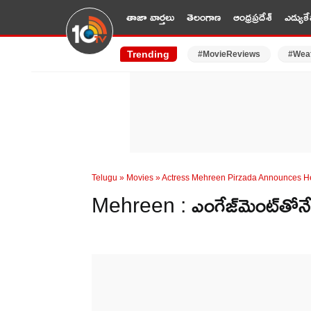
తాజా వార్తలు
తెలంగాణ
ఆంధ్రప్రదేశ్
ఎడ్యుకే
Trending
#MovieReviews
#Wea
Telugu
»
Movies
»
Actress Mehreen Pirzada Announces H
Mehreen : ఎంగేజ్‌మెంట్‌తోనే ఎండ్ 