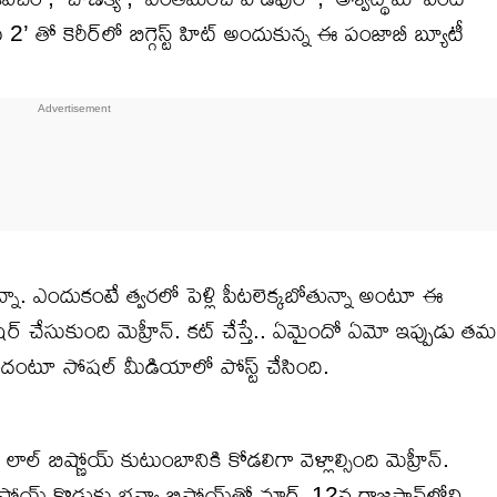
2’ తో కెరీర్‌లో బిగ్గెస్ట్ హిట్ అందుకున్న ఈ పంజాబీ బ్యూటీ
్నా. ఎందుకంటే త్వరలో పెళ్లి పీటలెక్కబోతున్నా అంటూ ఈ
చేసుకుంది మెహ్రీన్. కట్ చేస్తే.. ఏమైందో ఏమో ఇప్పుడు తమ
పడిందంటూ సోషల్ మీడియాలో పోస్ట్ చేసింది.
ాల్ బిష్ణోయ్ కుటుంబానికి కోడలిగా వెళ్లాల్సింది మెహ్రీన్.
బిష్ణోయ్ కొడుకు భవ్యా బిష్ణోయ్‌తో మార్చ్ 12న రాజస్థాన్‌లోని