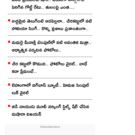
పెరిగిన గోల్డ్ రేటు.. తులంపై ఎంత
een Pirzada Engagement
పెరిగిందంటే?
అచ్చ‌మైన తెలుగింటి ఆడ‌పిల్ల‌లా.. చీర‌క‌ట్టులో న‌టి
సోనియా సింగ్‌.. కొన్ని క్షణాలు ప్రశాంతంగా..
మధురై మీనాక్షి టెంపుల్‌లో న‌టి అవంతిక మిశ్రా..
ఆధ్యాత్మిక ప‌ర్య‌ట‌న ఫోటోలు..
చీర క‌ట్టులో కౌముది.. ఫోటోలు వైర‌ల్‌.. బాధే
కదా ప్రేమంటే..
లెహంగాలో బిగ్‌బాస్ బ్యూటీ.. హిమ‌జ సింపుల్
లుక్ వైర‌ల్‌
జిడి నాయుడు మూవీ వ‌ర్కింగ్ స్టిల్స్ షేర్ చేసిన
దుషారా విజ‌య‌న్‌