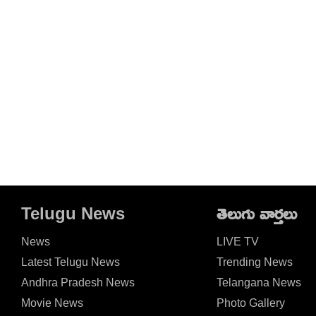
Telugu News
తెలుగు వార్తలు
News
LIVE TV
Latest Telugu News
Trending News
Andhra Pradesh News
Telangana News
Movie News
Photo Gallery