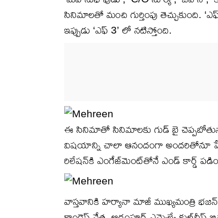
సినిమాలతో మంచి గుర్తింపు తెచ్చుకుంది. ‘ఎఫ్ 
ఇప్పుడు ‘ఎఫ్ 3’ లో నటిస్తోంది.
ఈ సినిమాతో సినిమాలకు గుడ్ బై చెప్పబోతున
విషయాన్ని చాలా ఆనందంగా అందరితోనూ షేర్ 
రిలేషన్‌కి ఎంగేజ్‌మెంట్‌తోనే ఎండ్ కార్డ్ 
వాస్తవానికి హర్యానా మాజీ ముఖ్యమంత్రి భజన్ ల
కాంగ్రెస్ నేత, ఆడంపూర్ ఎమ్మెల్యే కుల్‌దీప్ 