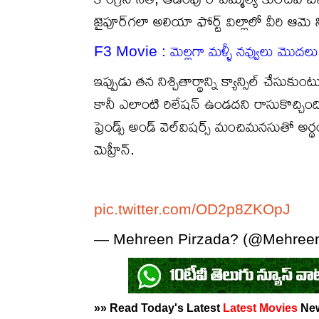
జైపూర్‌గలా అలియా ఫోర్ట్ విల్లాలో వీరి ఆమె న
F3 Movie : మెల్లగా మళ్ళీ నవ్వులు మొదలు
ఇప్పుడు తన నిశ్చితార్థాన్ని క్యాన్సిల్ చేసుకు
కానీ ఎలాంటి రిలేషన్ ఉండదని రాసుకొచ్చిం
ఫ్రెండ్స్ అండ్ వెల్‌విషర్స్ మంచిమనసుతో అర
మెహ్రీన్.
pic.twitter.com/OD2p8ZKOpJ
— Mehreen Pirzada? (@Mehreen
»» Read Today's Latest
Latest
Movies
Ne