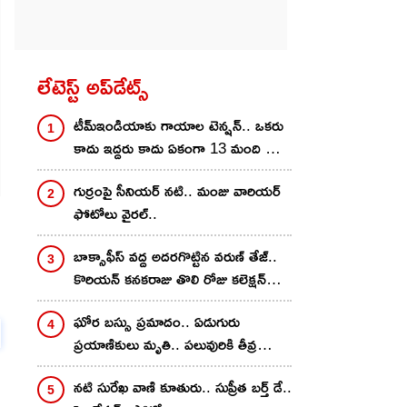
లేటెస్ట్ అప్‌డేట్స్
టీమ్ఇండియాకు గాయాల టెన్ష‌న్‌.. ఒక‌రు
కాదు ఇద్ద‌రు కాదు ఏకంగా 13 మంది స్టార్
ప్లేయ‌ర్ల‌కు..
గుర్రంపై సీనియ‌ర్ న‌టి.. మంజు వారియ‌ర్
ఫోటోలు వైర‌ల్..
బాక్సాఫీస్ వ‌ద్ద అద‌ర‌గొట్టిన వ‌రుణ్ తేజ్‌..
కొరియ‌న్ క‌న‌కరాజు తొలి రోజు క‌లెక్ష‌న్
ఎంతంటే?
ఘోర బస్సు ప్రమాదం.. ఏడుగురు
ప్రయాణికులు మృతి.. పలువురికి తీవ్ర
గాయాలు..
న‌టి సురేఖ వాణి కూతురు.. సుప్రీత బ‌ర్త్ డే..