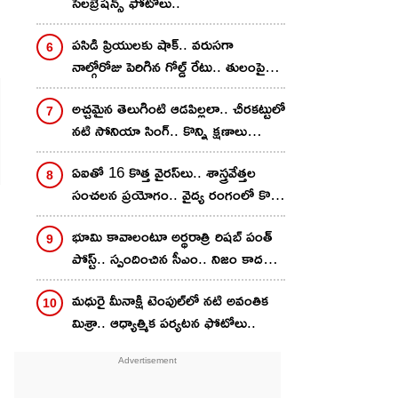
సెల‌బ్రేష‌న్స్ ఫోటోలు..
పసిడి ప్రియులకు షాక్.. వరుసగా
నాల్గోరోజు పెరిగిన గోల్డ్ రేటు.. తులంపై
ఎంత పెరిగిందంటే?
అచ్చ‌మైన తెలుగింటి ఆడ‌పిల్ల‌లా.. చీర‌క‌ట్టులో
న‌టి సోనియా సింగ్‌.. కొన్ని క్షణాలు
ప్రశాంతంగా..
ఏఐతో 16 కొత్త వైరస్‌లు.. శాస్త్రవేత్తల
సంచలన ప్రయోగం.. వైద్య రంగంలో కొత్త
ఆశలు.. కానీ..
భూమి కావాలంటూ అర్థ‌రాత్రి రిష‌బ్ పంత్
పోస్ట్‌.. స్పందించిన సీఎం.. నిజం కాద‌ని
ఫ్యాన్స్ అనుమానం..
మధురై మీనాక్షి టెంపుల్‌లో న‌టి అవంతిక
మిశ్రా.. ఆధ్యాత్మిక ప‌ర్య‌ట‌న ఫోటోలు..