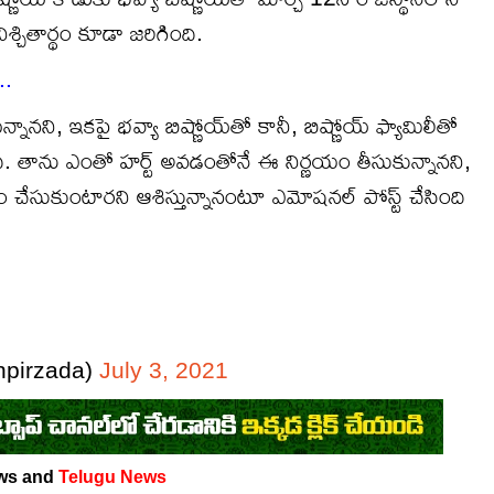
ిశ్చితార్థం కూడా జరిగింది.
..
ంటున్నానని, ఇకపై భవ్యా బిష్ణోయ్‌తో కానీ, బిష్ణోయ్‌ ఫ్యామిలీతో
ది. తాను ఎంతో హర్ట్ అవడంతోనే ఈ నిర్ణయం తీసుకున్నానని,
్థం చేసుకుంటారని ఆశిస్తున్నానంటూ ఎమోషనల్ పోస్ట్ చేసింది
pirzada)
July 3, 2021
ws and
Telugu News