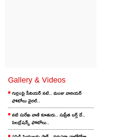
Gallery & Videos
గుర్రంపై సీనియ‌ర్ న‌టి.. మంజు వారియ‌ర్
ఫోటోలు వైర‌ల్..
న‌టి సురేఖ వాణి కూతురు.. సుప్రీత బ‌ర్త్ డే..
సెల‌బ్రేష‌న్స్ ఫోటోలు..
పసిడి ప్రియులకు షాక్.. వరుసగా నాల్గోరోజు