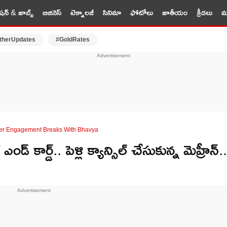
షన్ & జాబ్స్
బిజినెస్
టెక్నాలజీ
సినిమా
ఫోటోలు
జాతీయం
క్రీడలు
మర
therUpdates
#GoldRates
er Engagement Breaks With Bhavya
కార్డ్.. పెళ్లి క్యాన్సిల్ చేసుకున్న మెహ్రీన్..