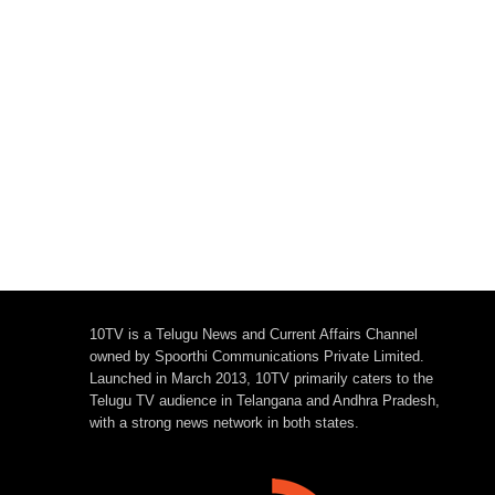
10TV is a Telugu News and Current Affairs Channel
owned by Spoorthi Communications Private Limited.
Launched in March 2013, 10TV primarily caters to the
Telugu TV audience in Telangana and Andhra Pradesh,
with a strong news network in both states.