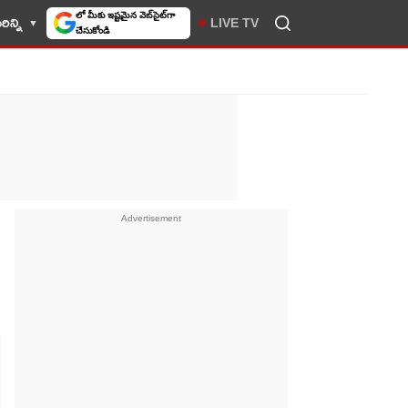
లో మీకు ఇష్టమైన వెబ్‌సైట్‌గా
ిన్ని
LIVE TV
చేసుకోండి