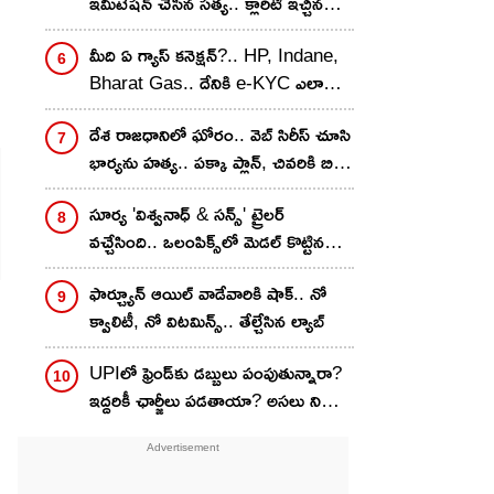
ఇమిటేషన్ చేసిన సత్య.. క్లారిటీ ఇచ్చిన
వరుణ్ తేజ్..
మీది ఏ గ్యాస్ కనెక్షన్?.. HP, Indane,
Bharat Gas.. దేనికి e-KYC ఎలా
చేయాలి? స్టెప్ బై స్టెప్
దేశ రాజధానిలో ఘోరం.. వెబ్ సిరీస్ చూసి
భార్యను హత్య.. పక్కా ప్లాన్, చివరికి బిగ్
ట్విస్ట్
సూర్య 'విశ్వనాధ్ & సన్స్' ట్రైలర్
వచ్చేసింది.. ఒలంపిక్స్‌లో మెడల్ కొట్టిన
హీరో కొడుక్కి ఉన్న సమస్య ఏంటి?
ఫార్చ్యూన్ ఆయిల్ వాడేవారికి షాక్.. నో
క్వాలిటీ, నో విటమిన్స్.. తేల్చేసిన ల్యాబ్
UPIలో ఫ్రెండ్‌కు డబ్బులు పంపుతున్నారా?
ఇద్దరికీ ఛార్జీలు పడతాయా? అసలు నిజం
ఇదే..!