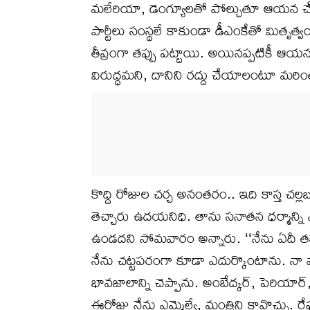
మలేరియా, డెంగ్యూలతో పోల్చుతూ ఆయన చేసిన 
పార్టీలు సంస్థలే కాకుండా డీఎంకేతో మితృత్వం ఉన
తీవ్రంగా తప్పు పట్టాయి. అయినప్పటికీ ఆయ
విరుద్ధమని, దానిని రద్దు చేయాలంటూ మరి
కొద్ది రోజుల చర్చ అనంతరం.. ఇది కాస్త చల్ల
తెచ్చారు ఉదయనిధి. తాను సనాతన ధర్మాన్ని ఎ
ఉండదని సోమవారం అన్నారు. ‘‘నేను ఏదీ తప్పు
నేను చట్టపరంగా కూడా ఎదుర్కొంటాను. నా వ్యా
భావజాలాన్ని చెప్పాను. అంబేద్కర్, పెరియార్
ఈరోజు నేను ఎమ్మెల్యే, మంత్రిని కావొచ్చు