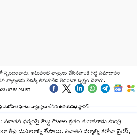
లో స్పందించారు. ఇటువంటి వ్యాఖ్యలు చేసినవారికి గట్టి సమాధానం
్యాఖ్యలను వెనక్కి తీసుకునేది లేదంటూ స్పష్టం చేశారు.
023 / 07:58 PM IST
న ధర్మంపై కొద్ది రోజుల క్రితం తమిళనాడు మంత్రి
తంగా తీవ్ర దుమారాన్ని లేపాయి. సనాతన ధర్మాన్ని కరోనా వైరస్,