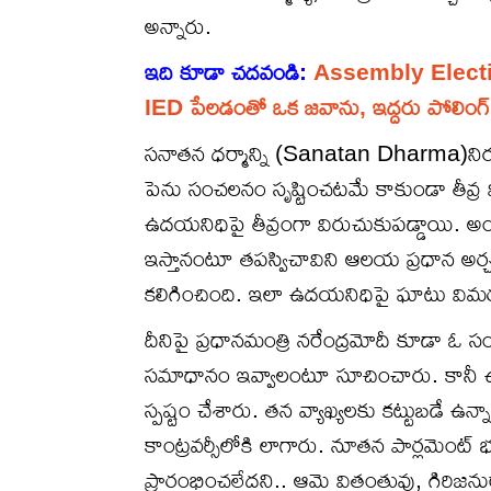
అన్నారు.
ఇది కూడా చదవండి:
Assembly Elections 
IED పేలడంతో ఒక జవాను, ఇద్దరు పోలింగ్ 
సనాతన ధర్మాన్ని (Sanatan Dharma)నిర్మ
పెను సంచలనం సృష్టించటమే కాకుండా తీవ్ర 
ఉదయనిధిపై తీవ్రంగా విరుచుకుపడ్డాయి. అం
ఇస్తానంటూ తపస్విచావిని ఆలయ ప్రధాన అ
కలిగించింది. ఇలా ఉదయనిధిపై ఘాటు విమర్శల
దీనిపై ప్రధానమంత్రి నరేంద్రమోదీ కూడా ఓ సం
సమాధానం ఇవ్వాలంటూ సూచించారు. కానీ ఉదయ
స్పష్టం చేశారు. తన వ్యాఖ్యలకు కట్టుబడే ఉన్న
కాంట్రవర్సీలోకి లాగారు. నూతన పార్లమెంట్ భవ
ప్రారంభించలేదని.. ఆమె వితంతువు, గిరిజను