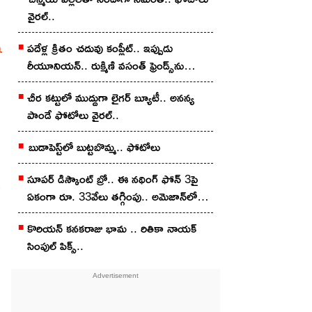
వైర‌ల్..
న
ప‌దేళ్ల క్రితం చ‌దువు కంప్లీట్.. ఇప్పుడు
రీయూనియన్.. రుక్మిణి వసంత్ ఫ్రెండ్స్‌ను
చూశారా?
చీర క‌ట్టులో ముద్దుగా లైగ‌ర్ బ్యూటీ.. అన‌న్య
పాండే ఫోటోలు వైర‌ల్..
బుడాపెస్ట్‌లో బుట్టబొమ్మ‌.. ఫోటోలు
సూపర్ డిస్కౌంట్ బ్రో.. ఈ నథింగ్ ఫోన్ 3పై
ఏకంగా రూ. 33వేలు తగ్గింపు.. అమెజాన్‌లో
ఇలా కొన్నారంటే?
కొరియన్‌ కనకరాజు భామ .. రితికా నాయ‌క్
సింపుల్ పిక్స్‌..