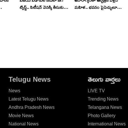
వారికి
విజయ్ విడాకుల కేసులో బిగ్
అనారోగ్యంతో ఆస్పత్రికి వెళ్లిన
ట్విస్ట్.. పిటీషన్ వెనక్కి తీసుకున్న
మహిళ.. భవనం పైపెచ్చులూడి
ాబ్
భార్య సంగీత
పడటంతో.. వీడియో వైరల్..
Telugu News
తెలుగు వార్తలు
News
LIVE TV
Latest Telugu News
Trending News
Andhra Pradesh News
Telangana News
Movie News
Photo Gallery
National News
International News