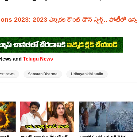
 2023: 2023 ఎన్నికల కౌంట్ డౌన్ స్టార్ట్.. పోటీలో ఉన్
News and
Telugu News
test news
Sanatan Dharma
Udhayanidhi stalin