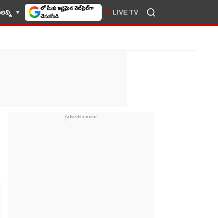
లో మీకు ఇష్టమైన వెబ్‌సైట్‌గా
ిన్ని
LIVE TV
చేసుకోండి