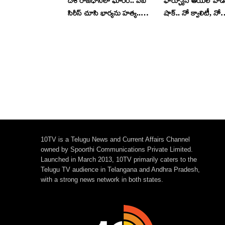
దేశ రాజధానిలో ఘోరం.. వెబ్
ఫార్చ్యూన్ ఆయిల్ వాడే
సిరీస్ చూసి భార్యను హత్య..
షాక్.. నో క్వాలిటీ, నో
పక్కా ప్లాన్, చివరికి బిగ్ ట్విస్ట్
విటమిన్స్.. తేల్చేసిన ల్య
10TV is a Telugu News and Current Affairs Channel
owned by Spoorthi Communications Private Limited.
Launched in March 2013, 10TV primarily caters to the
Telugu TV audience in Telangana and Andhra Pradesh,
with a strong news network in both states.