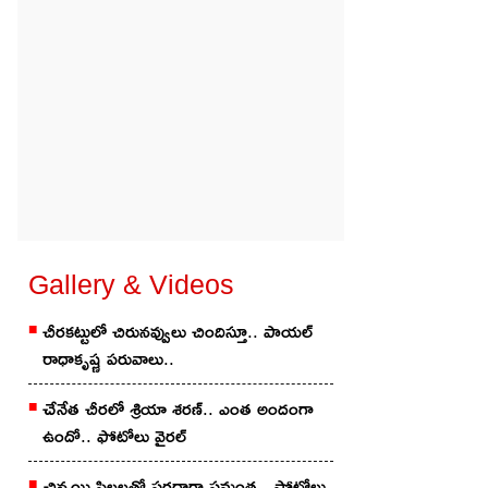
Gallery & Videos
చీరకట్టులో చిరునవ్వులు చిందిస్తూ.. పాయల్
రాధాకృష్ణ పరువాలు..
చేనేత చీర‌లో శ్రియా శ‌ర‌ణ్‌.. ఎంత అందంగా
ఉందో.. ఫోటోలు వైర‌ల్
చిన్మ‌యి పిల్ల‌ల‌తో స‌ర‌దాగా సమంత‌.. ఫోటోలు