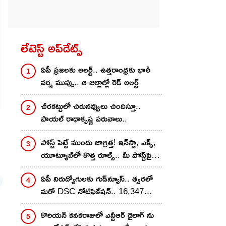
లేటెస్ట్ అప్‌డేట్స్
ఏపీ ప్రజలకు అలర్ట్.. ఉత్తరాంధ్రకు భారీ
వర్ష ముప్పు.. ఆ జిల్లాల్లో రెడ్ అలర్ట్
చీరకట్టులో చిరునవ్వులు చిందిస్తూ..
పాయల్ రాధాకృష్ణ పరువాలు..
పోస్ట్ పెట్టే ముందు జాగ్రత్త! ఇన్‌స్టా, ఎక్స్,
యూట్యూబ్‌లో కొత్త రూల్స్.. మీ పోస్ట్‌పై 2
గంటల్లోనే యాక్షన్?
ఏపీ నిరుద్యోగులకు గుడ్‌న్యూస్.. త్వరలో
మరో DSC నోటిఫికేషన్.. 16,347
పోస్టుల భర్తీ
కొరియన్ కనకరాజులో ఎన్టీఆర్ డైలాగ్ ను