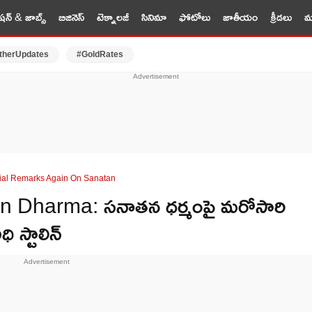
షన్ & జాబ్స్
బిజినెస్
టెక్నాలజీ
సినిమా
ఫోటోలు
జాతీయం
క్రీడలు
మర
therUpdates
#GoldRates
sial Remarks Again On Sanatan
 Dharma: సనాతన ధర్మంపై మరోసారి
 స్టాలిన్