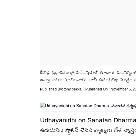
దీనిపై ప్రధానమంత్రి నరేంద్రమోదీ కూడా ఓ సందర్భం
ఇవ్వాలంటూ సూచించారు. కానీ ఉదయనిధి మాత్రం తన వ
Published By:
tony bekkal
, Published On : November 6, 2
Udhayanidhi on Sanatan Dharma: సనాత
ఉదయనిధి స్టాలిన్ చేసిన వ్యాఖ్యలు దేశ వ్యాప్