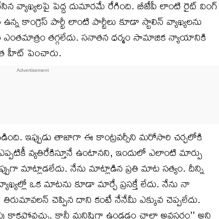
వ్యాఖ్యలపై పెద్ద దుమారమే రేగింది. బీజేపీ లాంటి రైట్ వింగ్
్న కాంగ్రెస్ పార్టీ లాంటి పార్టీలు కూడా స్టాలిన్ వ్యాఖ్యలను
న ఎంతమాత్రం తగ్గలేదు. సనాతన ధర్మం సామాజిక న్యాయానికి
ంత హీట్ పెంచారు.
బడింది. ఇప్పుడు తాజాగా ఈ కాంట్రవర్సీని మరోసారి చర్చలోకి
ప్పటికీ వ్యతిరేకిస్తూనే ఉంటానని, ఇందులో ఎలాంటి మార్పు
గా మాట్లాడలేదు. నేను మాట్లాడిన ప్రతి మాట సత్యం. దీన్ని
ఖ్యల్లో ఒక మాటను కూడా మార్చే ప్రసక్తే లేదు. నేను నా
, తిరుమావలన్ చెప్పిన దాని కంటే నేనేమీ ఎక్కువ చెప్పలేదు.
. రేపు కాకపోవచ్చు. కానీ మనిషిగా ఉండడం చాలా అవసరం’’ అని