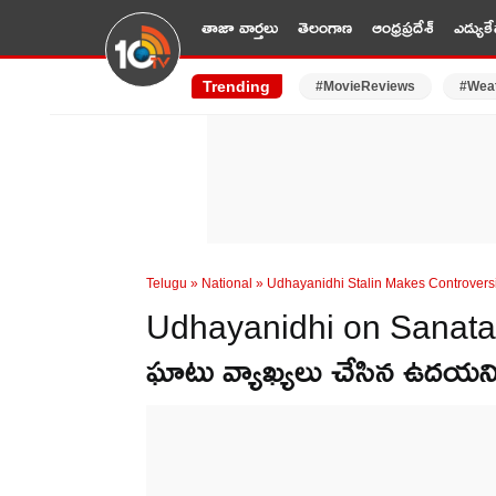
తాజా వార్తలు
తెలంగాణ
ఆంధ్రప్రదేశ్
ఎడ్యుకే
Trending
#MovieReviews
#Wea
Telugu
»
National
»
Udhayanidhi Stalin Makes Controver
Udhayanidhi on Sanatan
ఘాటు వ్యాఖ్యలు చేసిన ఉదయనిధి