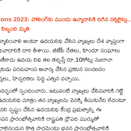
2023: పోలింగ్‭కు ముందు ఉన్మాదానికి దిగిన నక్సలైట్లు..
సిబ్బంది మృతి
ూలించాలి అంటూ ఉదయనిధి చేసిన వ్యాఖ్యలు దేశ వ్యాప్తంగా
వివాదానికి దారి తీశాయి. బీజేపీ నేతలు, హిందూ సంఘాలు
తేకాదు ఉదయ నిథి తల తెచ్చిస్తే రూ.10కోట్లు నజరానా
ర్చకుడు పరమహంస ఆచార్య చేసిన ప్రకటన సంచలనం
ు, హెచ్చరికలు పెద్ద ఎత్తున వచ్చాయి.
దర్భంలో స్పందించారు. ఇటువంటి వ్యాఖ్యలు చేసినవారికి గట్టి
నిధి మాత్రం తన వ్యాఖ్యలను వెనక్కి తీసుకునేది లేదంటూ
ానని స్పష్టం చేసిన ఉదయనిధి కేంద్ర ప్రభుత్వాన్ని ఈ
న ప్రారంభోత్సవానికి రాష్ట్రపతి ద్రౌపది ముర్ముతో
రాలైనందున కొత్త పార్లమెంటు భవన ప్రారంభోత్సవానికి