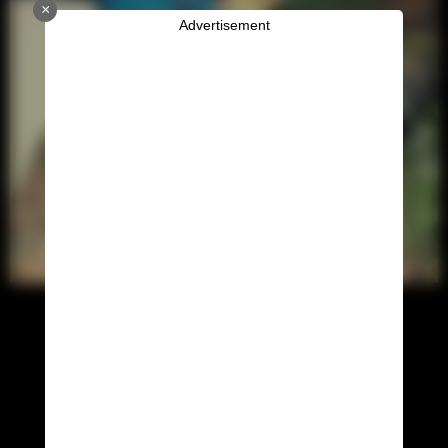
×
Advertisement