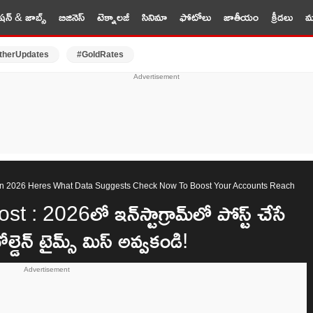
షన్ & జాబ్స్
బిజినెస్
టెక్నాలజీ
సినిమా
ఫోటోలు
జాతీయం
క్రీడలు
మర
therUpdates
#GoldRates
 In 2026 Heres What Data Suggests Check Now To Boost Your Accounts Reach
2026లో ఇన్‌స్టాగ్రామ్‌లో పోస్ట్ చేసే
ల్డెన్ టైమ్స్ మిస్ అవ్వకండి!