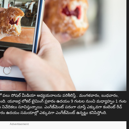
: 2026లో పలు సోషల్ మీడియా అధ్యయనాలను పరిశీలిస్తే.. మంగళవారం, బుధవారం,
ంటుంది. యూజర్ల లోకల్ టైమింగ్ ప్రకారం ఉదయం 9 గంటల నుంచి మధ్యాహ్నం 1 గంట
నివేదికలు సూచిస్తున్నాయి. ఎంగేజ్‌మెంట్ పరంగా చూస్తే ఎక్కువగా కంటెంట్ రీచ్
ం ఉదయం సమయాల్లో ఎక్కువగా ఎంగేజ్‌మెంట్ ఉన్నట్టు కనిపిస్తోంది.