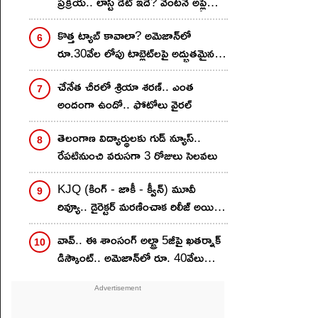
ప్రక్రియ.. లాస్ట్ డేట్ ఇదే? వెంటనే అప్లై
చేసుకోండి ఇలా!
కొత్త ట్యాబ్ కావాలా? అమెజాన్‌లో
రూ.30వేల లోపు టాబ్లెట్‌లపై అద్భుతమైన
డీల్స్.. మీ ఫేవరెట్ ఇదేనా?
చేనేత చీర‌లో శ్రియా శ‌ర‌ణ్‌.. ఎంత
అందంగా ఉందో.. ఫోటోలు వైర‌ల్
తెలంగాణ విద్యార్థులకు గుడ్ న్యూస్..
రేపటినుంచి వరుసగా 3 రోజులు సెలవలు
KJQ (కింగ్ - జాకీ - క్వీన్) మూవీ
రివ్యూ.. డైరెక్టర్ మరణించాక రిలీజ్ అయిన
సినిమా..
వావ్.. ఈ శాంసంగ్ అల్ట్రా 5జీపై ఖతర్నాక్
డిస్కౌంట్.. అమెజాన్‌లో రూ. 40వేలు
తక్కువకే..