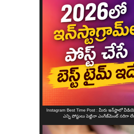
Instagram Best Time Post : మీరు ఇన్‌స్టాలో వీడియ
ఎన్ని పోస్టులు పెట్టినా ఎంగేజ్‌మెంట్ సర