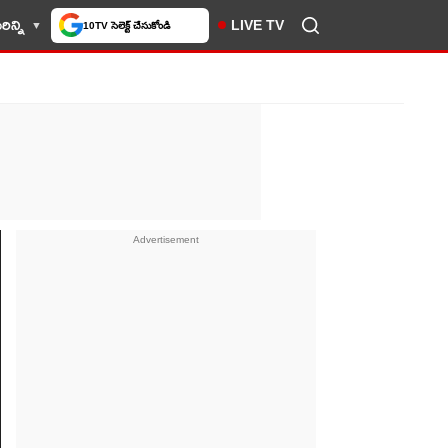
లో మీకు ఇష్టమైన వెబ్‌సైట్‌గా
ిన్ని
LIVE TV
చేసుకోండి