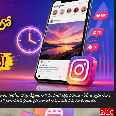
ోలు, ఫొటోలు పోస్టు చేస్తుంటారా? మీ ఫాలోవర్లకు ఎక్కువగా రీచ్ అవ్వడం లేదా?
ిగా లేదా? చాలామంది క్రియేటర్లకు ఇలాంటే అనుభవమే ఎదురవుతుంటుంది.
2/10