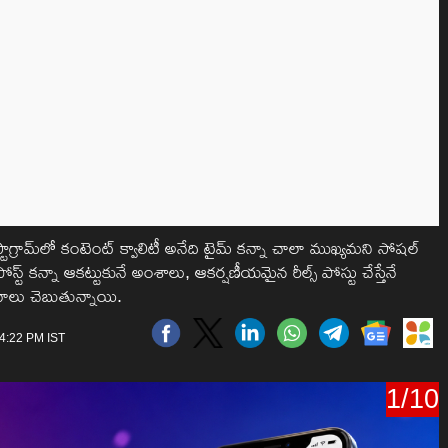
రామ్‌లో కంటెంట్ క్వాలిటీ అనేది టైమ్ కన్నా చాలా ముఖ్యమని సోషల్
్ట్ కన్నా ఆకట్టుకునే అంశాలు, ఆకర్షణీయమైన రీల్స్ పోస్టు చేస్తేనే
ాలు చెబుతున్నాయి.
 4:22 PM IST
1/10