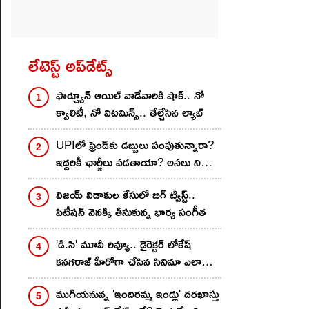
లేటెస్ట్ అప్‌డేట్స్
ఫార్చ్యూన్ ఆయిల్ వాడేవారికి షాక్.. నో
క్వాలిటీ, నో విటమిన్స్.. తేల్చేసిన ల్యాబ్
UPIలో ఫ్రెండ్‌కు డబ్బులు పంపుతున్నారా?
ఇద్దరికీ ఛార్జీలు పడతాయా? అసలు నిజం
ఇదే..!
విజయ్ విడాకుల కేసులో బిగ్ ట్విస్ట్..
పిటీషన్ వెనక్కి తీసుకున్న భార్య సంగీత
'డి.సి' మూవీ రివ్యూ.. డైరెక్టర్ లోకేష్
కనగరాజ్ హీరోగా చేసిన సినిమా ఎలా
ఉందంటే..?
ముగియనున్న 'ఇందిరమ్మ ఇండ్లు' దరఖాస్తు