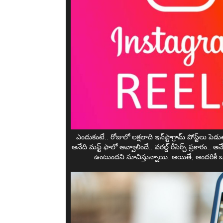
ఎందుకంటే.. రోజులో లక్షలాది ఇన్‌స్టాగ్రామ్ పోస్ట్‌లు ప
అనేది మస్ట్ ఫాలో అవ్వాలిందే.. వరల్డ్ రీసెర్చ్ ప్రకారం.. 
ఉంటుందని సూచిస్తున్నాయి. అయితే, అందరికీ ఒ