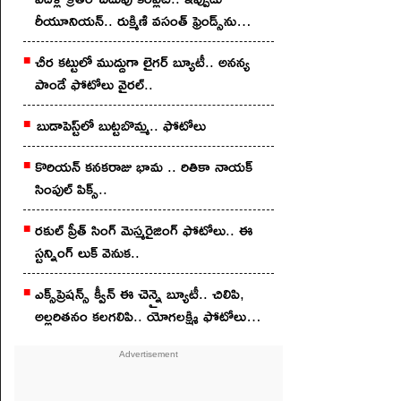
రీయూనియన్.. రుక్మిణి వసంత్ ఫ్రెండ్స్‌ను
చూశారా?
చీర క‌ట్టులో ముద్దుగా లైగ‌ర్ బ్యూటీ.. అన‌న్య
పాండే ఫోటోలు వైర‌ల్..
బుడాపెస్ట్‌లో బుట్టబొమ్మ‌.. ఫోటోలు
కొరియన్‌ కనకరాజు భామ .. రితికా నాయ‌క్
సింపుల్ పిక్స్‌..
ర‌కుల్ ప్రీత్ సింగ్ మెస్మ‌రైజింగ్ ఫోటోలు.. ఈ
స్ట‌న్నింగ్ లుక్ వెనుక‌..
ఎక్స్‌ప్రెష‌న్స్ క్వీన్ ఈ చెన్నై బ్యూటీ.. చిలిపి,
అల్ల‌రిత‌నం క‌ల‌గ‌లిపి.. యోగలక్ష్మి ఫోటోలు
వైర‌ల్‌..