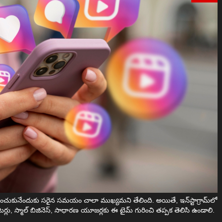
‌ పెంచుకునేందుకు సరైన సమయం చాలా ముఖ్యమని తేలింది. అయితే, ఇన్‌స్టాగ్రామ్‌లో
ియేటర్లు, స్మాల్ బిజినెస్, సాధారణ యూజర్లకు ఈ టైమ్ గురించి తప్పక తెలిసి ఉండాలి.