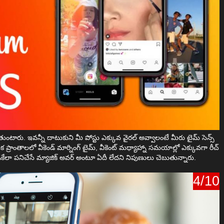
ెడుతుంటారు. ఇవన్నీ దాటుకుని మీ పోస్టు ఎక్కువ వైరల్ అవ్వాలంటే మీరు టైమ్ సెన్స్
అనేక ప్రాంతాలలో వీకెండ్ మార్నింగ్ టైమ్, వీకెంట్ మధ్యాహ్నా సమయాల్లో ఎక్కువగా రీచ్‌
కేలా పనిచేసే మ్యాజిక్ అవర్ అంటూ ఏదీ లేదని నిపుణులు చెబుతున్నారు.
4/10