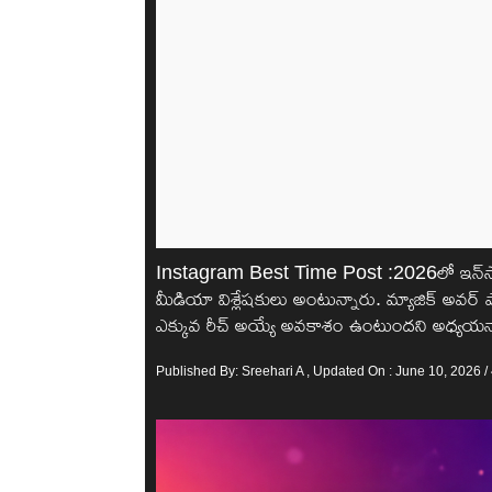
Instagram Best Time Post :2026లో ఇన్‌స్టాగ్
మీడియా విశ్లేషకులు అంటున్నారు. మ్యాజిక్ అవర్ పోస
ఎక్కువ రీచ్ అయ్యే అవకాశం ఉంటుందని అధ్యయన
Published By:
Sreehari A
, Updated On : June 10, 2026 /