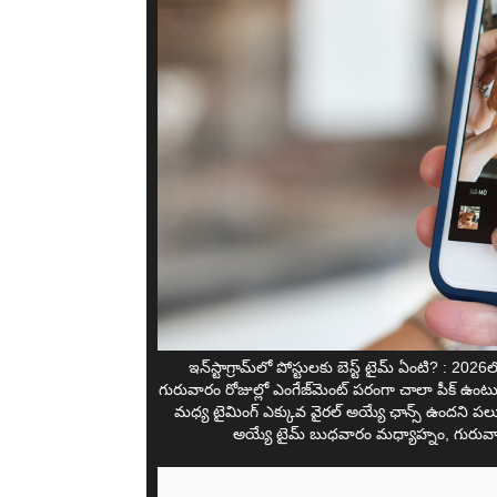
ఇన్‌స్టాగ్రామ్‌లో పోస్టులకు బెస్ట్ టైమ్ ఏంటి? 
గురువారం రోజుల్లో ఎంగేజ్‌మెంట్ పరంగా చాలా పీక్ ఉ
మధ్య టైమింగ్ ఎక్కువ వైరల్ అయ్యే ఛాన్స్ ఉందని పలు 
అయ్యే టైమ్ బుధవారం మధ్యాహ్నం, గురువార