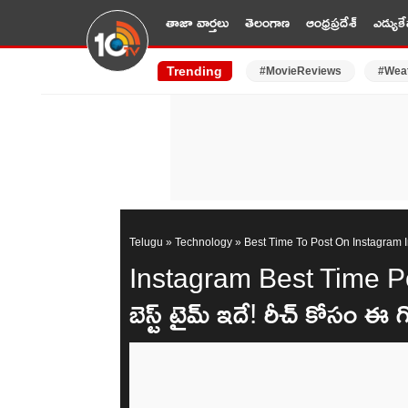
తాజా వార్తలు
తెలంగాణ
ఆంధ్రప్రదేశ్
ఎడ్యుకే
Trending
#MovieReviews
#Wea
Telugu
»
Technology
»
Best Time To Post On Instagram
Instagram Best Time Post : 
బెస్ట్ టైమ్ ఇదే! రీచ్ కోసం ఈ గో