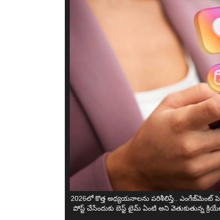
2026లో కొత్త అధ్యయనాలను పరిశీలిస్తే.. ఎంగేజ్‌మెంట్
పోస్ట్ చేసేందుకు బెస్ట్ టైమ్ ఏంటి అని వెతుకుతున్న క్ర