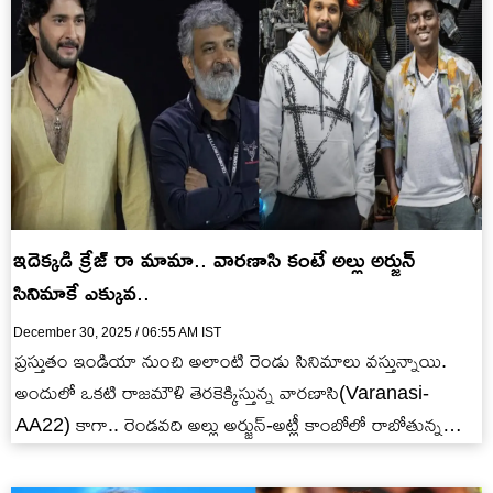
ఇదెక్కడి క్రేజ్ రా మామా.. వారణాసి కంటే అల్లు అర్జున్
సినిమాకే ఎక్కువ..
December 30, 2025 / 06:55 AM IST
ప్రస్తుతం ఇండియా నుంచి అలాంటి రెండు సినిమాలు వస్తున్నాయి.
అందులో ఒకటి రాజమౌళి తెరకెక్కిస్తున్న వారణాసి(Varanasi-
AA22) కాగా.. రెండవది అల్లు అర్జున్-అట్లీ కాంబోలో రాబోతున్న
మూవీ.