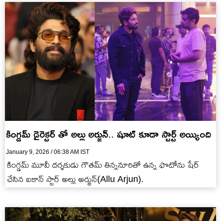
కింగ్డమ్ డైరెక్టర్ తో అల్లు అర్జున్.. షూట్ కూడా స్టార్ట్ అయ్యింది
January 9, 2026 / 06:38 AM IST
కింగ్డమ్ మూవీ దర్శకుడు గౌతమ్ తిన్ననూరితో ఉన్న ఫొటోను షేర్
చేసిన ఐకాన్ స్టార్ అల్లు అర్జున్(Allu Arjun).