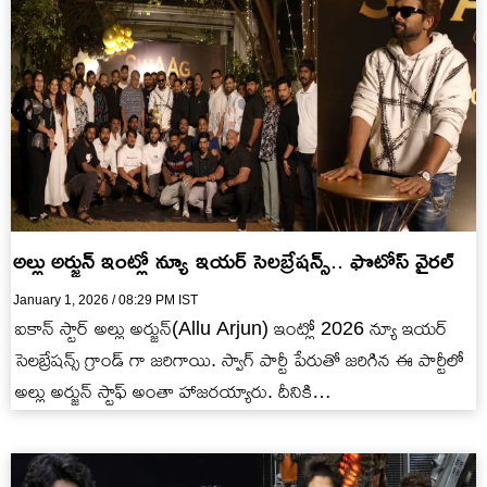
అల్లు అర్జున్ ఇంట్లో న్యూ ఇయర్ సెలబ్రేషన్స్.. ఫొటోస్ వైరల్
January 1, 2026 / 08:29 PM IST
ఐకాన్ స్టార్ అల్లు అర్జున్(Allu Arjun) ఇంట్లో 2026 న్యూ ఇయర్
సెలబ్రేషన్స్ గ్రాండ్ గా జరిగాయి. స్వాగ్ పార్టీ పేరుతో జరిగిన ఈ పార్టీలో
అల్లు అర్జున్ స్టాఫ్ అంతా హాజరయ్యారు. దీనికి…