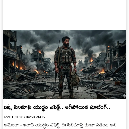
బన్నీ సినిమాపై యుద్ధం ఎఫెక్ట్.. ఆగిపోయిన షూటింగ్..
April 1, 2026 / 04:58 PM IST
అమెరికా - ఇరాన్ యుద్ధం ఎఫెక్ట్ ఈ సినిమాపై కూడా పడింది అని