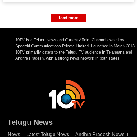
load more
10TV is a Telugu News and Current Affairs Channel owned by
Spoorthi Communications Private Limited. Launched in March 2013,
10TV primarily caters to the Telugu TV audience in Telangana and
Andhra Pradesh, with a strong news network in both states.
Telugu News
News
Latest Telugu News
Andhra Pradesh News