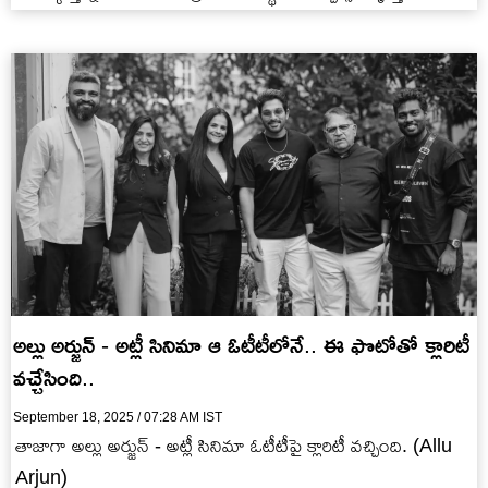
అల్లు అర్జున్ - అట్లీ సినిమా ఆ ఓటీటీలోనే.. ఈ ఫొటోతో క్లారిటీ
వచ్చేసింది..
September 18, 2025 / 07:28 AM IST
తాజాగా అల్లు అర్జున్ - అట్లీ సినిమా ఓటీటీపై క్లారిటీ వచ్చింది. (Allu
Arjun)