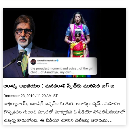
ఐశ్వర్యారాయ్ బచ్చన్, ఆరాధ్య…
ఆరాధ్య అభినయం : మనవరాలి స్పీచ్‌కు మురిసిన బిగ్ బి
December 23, 2019 / 11:29 AM IST
ఐశ్వర్యారాయ్‌, అభిషేక్‌ బచ్చన్‌ల కూతురు ఆరాధ్య బచ్చన్‌.. మహిళల
గొప్పతనం గురించి స్కూల్‌లో మాట్లాడిన ఓ వీడియో సోషల్‌మీడియాలో
చక్కర్లు కొడుతోంది. ఈ వీడియో చూసిన నెటిజన్లు ఆరాధ్యను
మెచ్చుకుంటున్నారు. వీడియో చూసిన బిగ్‌బీ…