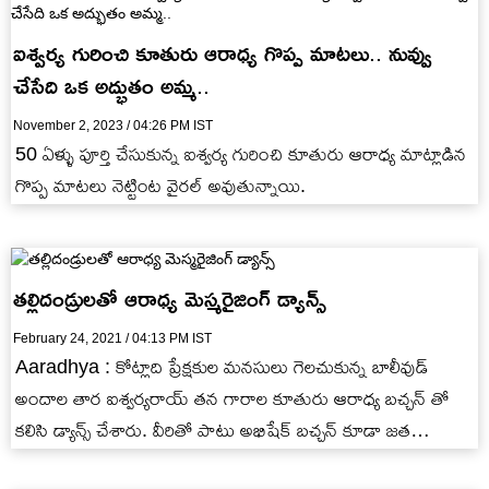
ఐశ్వర్య గురించి కూతురు ఆరాధ్య గొప్ప మాటలు.. నువ్వు
చేసేది ఒక అద్భుతం అమ్మ..
November 2, 2023 / 04:26 PM IST
50 ఏళ్ళు పూర్తి చేసుకున్న ఐశ్వర్య గురించి కూతురు ఆరాధ్య మాట్లాడిన
గొప్ప మాటలు నెట్టింట వైరల్ అవుతున్నాయి.
తల్లిదండ్రులతో ఆరాధ్య మెస్మరైజింగ్ డ్యాన్స్
February 24, 2021 / 04:13 PM IST
Aaradhya : కోట్లాది ప్రేక్ష‌కుల మ‌న‌సులు గెల‌చుకున్న బాలీవుడ్
అందాల తార ఐశ్వర్యరాయ్ తన గారాల కూతురు ఆరాధ్య బచ్చన్ తో
కలిసి డ్యాన్స్ చేశారు. వీరితో పాటు అభిషేక్ బచ్చన్ కూడా జత…