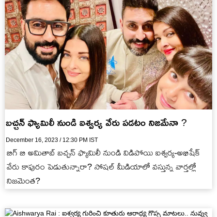
బచ్చన్ ఫ్యామిలీ నుండి ఐశ్వర్య వేరు పడటం నిజమేనా ?
December 16, 2023 / 12:30 PM IST
బిగ్ బి అమితాబ్ బచ్చన్ ఫ్యామిలీ నుండి విడిపోయి ఐశ్వర్య-అభిషేక్
వేరు కాపురం పెడుతున్నారా? సోషల్ మీడియాలో వస్తున్న వార్తల్లో
నిజమెంత?