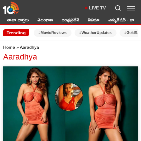
LIVE TV
తాజా వార్తలు
తెలంగాణ
ఆంధ్రప్రదేశ్
సినిమా
ఎడ్యుకేషన్ - జాబ్స్
Trending
#MovieReviews
#WeatherUpdates
#GoldRa
Home
»
Aaradhya
Aaradhya