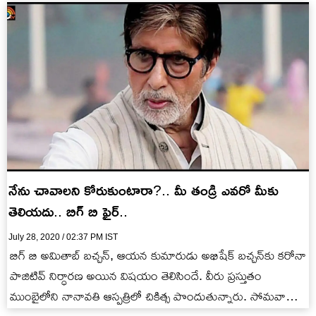
నేను చావాలని కోరుకుంటారా?.. మీ తండ్రి ఎవరో మీకు
తెలియదు.. బిగ్ బి ఫైర్..
July 28, 2020 / 02:37 PM IST
బిగ్ బి అమితాబ్‌ బచ్చన్‌, ఆయన కుమారుడు అభిషేక్‌ బచ్చన్‌కు కరోనా
పాజిటివ్‌ నిర్ధారణ అయిన విషయం తెలిసిందే. వీరు ప్రస్తుతం
ముంబైలోని నానావతి ఆస్పత్రిలో చికిత్స పొందుతున్నారు. సోమవారం