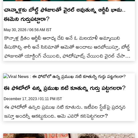
చాన్నాళ్లకు బోల్డ్ ఫోజులతో వైరల్ అవుతున్న ఆర్జీవీ భామ..
ఈమెని గుర్తుపట్టారా?
May 30, 2026 / 06:56 AM IST
కొన్నాళ్ల క్రితం ఆర్జీవీ ఆరాధ్య దేవి అనే ఓ మలయాళీ అమ్మాయిని
తీసుకొచ్చి శారీ అనే సినిమాతో ఆమెతో అందాలు ఆరబోయిస్తూ, బోల్డ్
ఫోజులతో యాక్టింగ్ చేయించి, ఫోటోషూట్స్ చేయించి వైరల్ చేసాడు.
అప్పట్లో…
ఈ ఫోటోలో ఉన్న ప్రముఖ నటి కూతుర్ని గుర్తు పట్టగలరా?
December 17, 2023 / 01:11 PM IST
ఈ ఫోటోలో ఉన్నది ప్రముఖ నటి కూతురు. ఇటీవల స్టేజ్‌పై ప్రదర్శన
ఇస్తూ అందర్నీ ఆకట్టుకుంది. ఆమె ఎవరో కనిపెట్టగలరా?