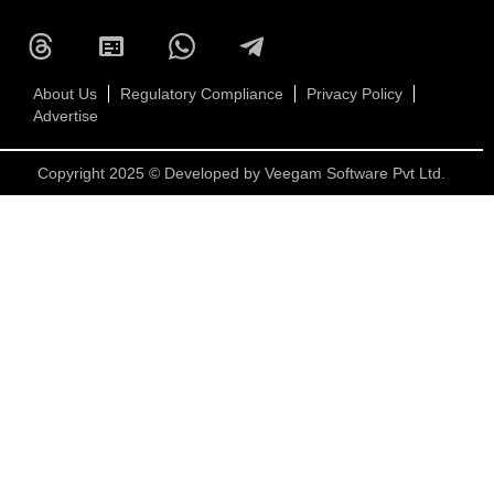
About Us
Regulatory Compliance
Privacy Policy
Advertise
Copyright 2025 © Developed by
Veegam Software Pvt Ltd.