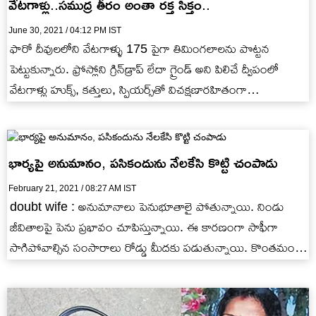
వేటగాళ్లు..సముద్ర తీరం అంతా రక్త సిక్తం..
June 30, 2021 / 04:12 PM IST
ఫారో దీవులలోని వేటగాళ్ళు 175 పైగా తిమింగలాలను పొట్టన
పెట్టుకున్నారు. ఫ్రోస్లోని గ్రిన్‌డ్రాప్‌ లేదా గ్రైండ్‌ అని పిలిచే ద్వీపంలో
వేటగాళ్లు హుక్స్, కత్తులు, స్పియర్స్‌తో విచక్షణారహితంగా
తిమింగలాలపై దాడి చేసి చంపారు. దీంతో…
భార్యపై అనుమానం, పసికందును నేలకేసి కొట్టి చంపాడు
February 21, 2021 / 08:27 AM IST
doubt wife : అనుమానాలు పెనుభూతాలై పోతున్నాయి. నిండు
జీవితాలపై పెను ప్రభావం చూపిస్తున్నాయి. ఈ కారణంగా సాఫీగా
సాగిపోవాల్సిన సంసారాలు రోడ్డు మీదకు పడుతున్నాయి. కొంతమంది
దారుణంగా ప్రవరిస్తున్నారు. ఏ మాత్రం ఆలోచించకుండా..ప్రాణాలు…