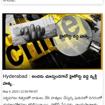
బాలుడు.
Hyderabad : అందరు చూస్తుండగానే హైకోర్టు వద్ద వ్యక్తి
హత్య..
May 4, 2023 / 12:50 PM IST
పట్టపగలు కత్తులతో దాడులు చేసి హత్యలు చేస్తున్న ఘటనలో నగరంలో
భయాందోళనలు కలిగిస్తున్నాయి. పోలీస్ స్టేషన్లకు, న్యాయస్థానాలకు