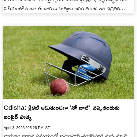
సమీపంలో కూడా ఈ దారుణ హత్యలు జరగుతుంటే ఇక భద్రతకు
చోటెక్కడ? అనే ఆందోళనలు కలిగిస్తున్నాయి…
Odisha: క్రికెట్ ఆడుతుండగా ‘నో బాల్’ చెప్పినందుకు
అంపైర్ హత్య
April 3, 2023 / 05:28 PM IST
దారుణం జరిగిన సమయంలో బ్రహంపూర్-శంకర్‭పూర్ మధ్య మ్యాచ్