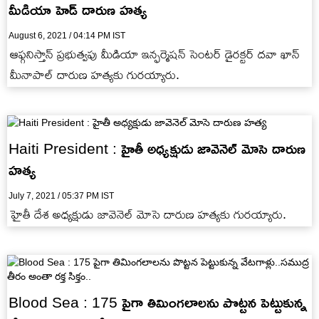
మీడియా హెడ్ దారుణ హత్య
August 6, 2021 / 04:14 PM IST
ఆఫ్గనిస్తాన్ ప్రభుత్వపు మీడియా ఇన్ఫర్మెషన్ సెంటర్ డైరక్టర్ దవా ఖాన్
మీనాపాల్ దారుణ హత్యకు గురయ్యారు.
Haiti President : హైతీ అధ్యక్షుడు జావెనెల్‌ మోసె దారుణ
హత్య
July 7, 2021 / 05:37 PM IST
హైతీ దేశ అధ్యక్షుడు జావెనెల్‌ మోసె దారుణ హత్యకు గురయ్యారు.
Blood Sea : 175 పైగా తిమింగలాలను పొట్టన పెట్టుకున్న