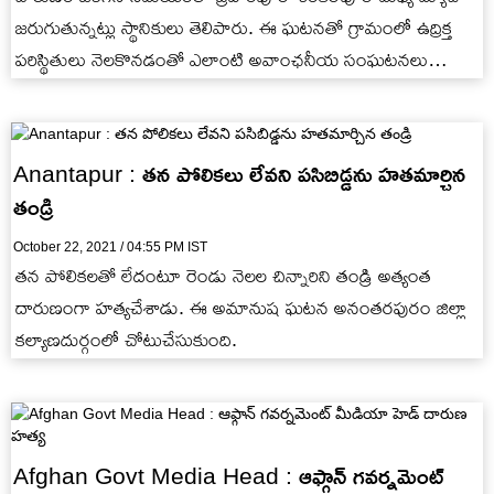
జరుగుతున్నట్లు స్థానికులు తెలిపారు. ఈ ఘటనతో గ్రామంలో ఉద్రిక్త
పరిస్థితులు నెలకొనడంతో ఎలాంటి అవాంఛనీయ సంఘటనలు
జరగకుండా పోలీసు బలగాలను మోహరించారు. కేసు నమోదు చేసి…
Anantapur : తన పోలికలు లేవని ప‌సిబిడ్డ‌ను హ‌త‌మార్చిన
తండ్రి
October 22, 2021 / 04:55 PM IST
తన పోలికలతో లేదంటూ రెండు నెలల చిన్నారిని తండ్రి అత్యంత
దారుణంగా హత్యచేశాడు. ఈ అమానుష ఘటన అనంతరపురం జిల్లా
కల్యాణదుర్గంలో చోటుచేసుకుంది.
Afghan Govt Media Head : ఆఫ్గాన్ గవర్నమెంట్