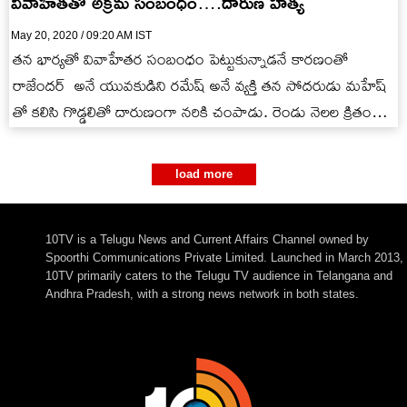
వివాహితతో అక్రమ సంబంధం….దారుణ హత్య
May 20, 2020 / 09:20 AM IST
తన భార్యతో వివాహేతర సంబంధం పెట్టుకున్నాడనే కారణంతో
రాజేందర్ అనే యువకుడిని రమేష్ అనే వ్యక్తి తన సోదరుడు మహేష్
తో కలిసి గొడ్డలితో దారుణంగా నరికి చంపాడు. రెండు నెలల క్రితం
ఒకసారి…
load more
10TV is a Telugu News and Current Affairs Channel owned by
Spoorthi Communications Private Limited. Launched in March 2013,
10TV primarily caters to the Telugu TV audience in Telangana and
Andhra Pradesh, with a strong news network in both states.