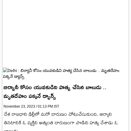
బిర్యానీ కోసం యువకుడిని హత్య చేసిన బాలుడు ..
మృతదేహం పక్కనే డ్యాన్స్
November 23, 2023 / 01:13 PM IST
దేశ రాజధాని ఢిల్లీలో మరో దారుణం చోటుచేసుకుంది. బిర్యాని
తినటానికి ఓ వ్యక్తిని అత్యంత దారుణంగా పొడిచి హత్య చేశాడు ఓ