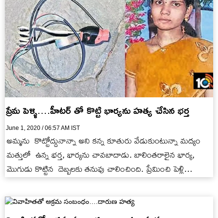
ప్రేమ పెళ్ళి….హీటర్ తో కొట్టి భార్యను హత్య చేసిన భర్త
June 1, 2020 / 06:57 AM IST
అమ్మను కొట్టోద్దునాన్నా అని కన్న కూతురు వేడుకుంటున్నా మద్యం
మత్తులో ఉన్న భర్త, భార్యను చావబాదాడు. బాలింతరాలైన భార్య,
మొగుడు కొట్టిన దెబ్బలకు తనువు చాలించింది. ప్రేమించి పెళ్లి
చేసుకున్నాడు. చూడ చక్కనైన నలుగురు…