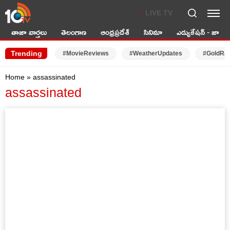
LIVE TV
తాజా వార్తలు
తెలంగాణ
ఆంధ్రప్రదేశ్
సినిమా
ఎడ్యుకేషన్ - జాబ్స్
Trending
#MovieReviews
#WeatherUpdates
#GoldRa
Home
»
assassinated
assassinated