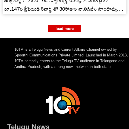
ఇంట్రడ్యూస్ చేసింది. 74వ స్వాతంత్ర్య దినోత్సవం సందర్భంగా
రూ.147ల ప్రీపెయిడ్ రీఛార్జ్ తో 30రోజుల వ్యాలిడిటీని పొందొచ్చు.
అంతేకాకుండా రూ.247, రూ.1,999ప్రీపెయిడ్ ప్లాన్స్ తో
సబ్‌స్క్రిప్షన్స్…
load more
10TV is a Telugu News and Current Affairs Channel owned by
Spoorthi Communications Private Limited. Launched in March 2013,
10TV primarily caters to the Telugu TV audience in Telangana and
Andhra Pradesh, with a strong news network in both states.
Telugu News