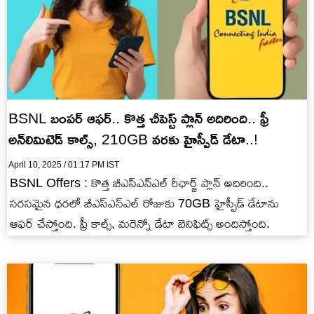
BSNL బంపర్ ఆఫర్.. కొత్త చీపెస్ట్ ప్లాన్ అదిరింది.. ఫ్రీ
అన్‌లిమిటెడ్ కాల్స్, 210GB వరకు హైస్పీడ్ డేటా..!
April 10, 2025 / 01:17 PM IST
BSNL Offers : కొత్త బీఎస్ఎన్ఎల్ రీఛార్జ్ ప్లాన్ అదిరింది..
సరసమైన ధరలో బీఎస్ఎన్ఎల్ రోజుకు 70GB హైస్పీడ్ డేటాను
ఆఫర్ చేస్తోంది. ఫ్రీ కాల్స్, మరెన్నో డేటా బెనిఫిట్స్ అందిస్తోంది.