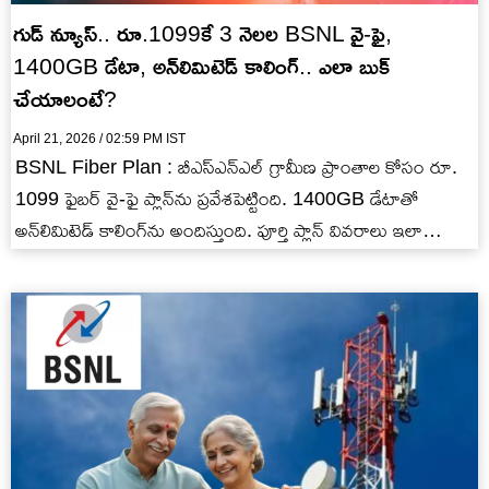
గుడ్ న్యూస్.. రూ.1099కే 3 నెలల BSNL వై-ఫై,
1400GB డేటా, అన్‌లిమిటెడ్ కాలింగ్.. ఎలా బుక్
చేయాలంటే?
April 21, 2026 / 02:59 PM IST
BSNL Fiber Plan : బీఎస్ఎన్ఎల్ గ్రామీణ ప్రాంతాల కోసం రూ.
1099 ఫైబర్ వై-ఫై ప్లాన్‌ను ప్రవేశపెట్టింది. 1400GB డేటాతో
అన్‌లిమిటెడ్ కాలింగ్‌ను అందిస్తుంది. పూర్తి ప్లాన్ వివరాలు ఇలా
ఉన్నాయి.