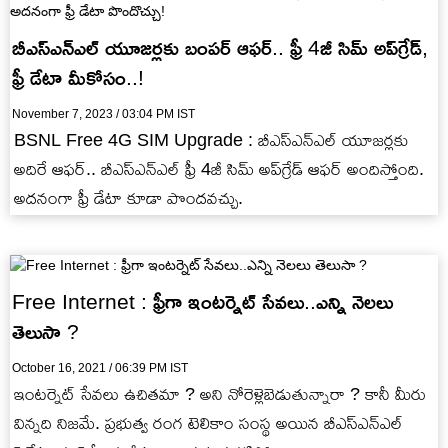
బీఎస్ఎన్ఎల్ యూజర్లకు బంపర్ ఆఫర్.. ఫ్రీ 4జీ సిమ్ అప్‌గ్రేడ్,
ఫ్రీ డేటా మీకోసం..!
November 7, 2023 / 03:04 PM IST
BSNL Free 4G SIM Upgrade : బీఎస్ఎన్ఎల్ యూజర్లకు
అదిరే ఆఫర్.. బీఎస్ఎన్ఎల్ ఫ్రీ 4జీ సిమ్ అప్‌గ్రేడ్ ఆఫర్ అందిస్తోంది.
అదనంగా ఫ్రీ డేటా కూడా పొందవచ్చు.
Free Internet : ఫ్రీగా ఇంటర్నెట్ సేవలు..ఎన్ని నెలలు
తెలుసా ?
October 16, 2021 / 06:39 PM IST
ఇంటర్నెట్ సేవలు ఉచితమా ? అని నోరెళ్లెబెడుతున్నారా ? కానీ మీరు
విన్నది నిజమే. ప్రభుత్వ రంగ టెలికాం సంస్థ అయిన బీఎస్ఎన్ఎల్