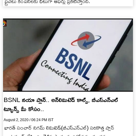
ప్రైవేటు కంపెనీలకు ధీటుగా ఆఫర్లు ప్రకటిస్తోంది.
BSNL నయా ప్లాన్.. అన్‌లిమిటెడ్ కాల్స్, బీఎస్ఎన్ఎల్
ట్యూన్స్ మీ కోసం..
August 2, 2020 / 06:24 PM IST
భారత్ సంచార్ నిగమ్ లిమిటెడ్(బీఎస్ఎన్ఎల్) సరికొత్త ప్లాన్