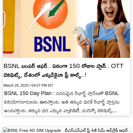
BSNL బంపర్ ఆఫర్.. ఏకంగా 150 రోజుల ప్లాన్.. OTT
బెనిఫిట్స్, దేశంలో ఎక్కడికైనా ఫ్రీ కాల్స్..!
March 26, 2025 / 04:07 PM IST
BSNL 150 Day Plan : సరసమైన రీఛార్జ్ ప్లాన్‌లతో BSNL
వినియోగదారులను ఊరిస్తోంది. అతి తక్కువ ధరకే రీఛార్జ్ ప్లాన్లను
అందిస్తోంది. తక్కువ ధర ఎక్కువ వ్యాలిడిటీ, మరెన్నో బెనిఫిట్స్
అందిస్తోంది.