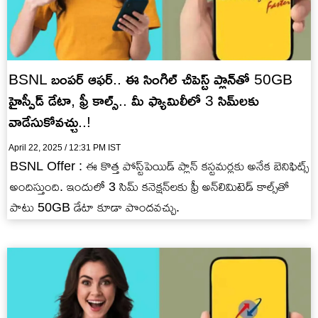
BSNL బంపర్ ఆఫర్.. ఈ సింగిల్ చీపెస్ట్ ప్లాన్‌తో 50GB
హైస్పీడ్ డేటా, ఫ్రీ కాల్స్.. మీ ఫ్యామిలీలో 3 సిమ్‌లకు
వాడేసుకోవచ్చు..!
April 22, 2025 / 12:31 PM IST
BSNL Offer : ఈ కొత్త పోస్ట్‌పెయిడ్ ప్లాన్ కస్టమర్లకు అనేక బెనిఫిట్స్
అందిస్తుంది. ఇందులో 3 సిమ్ కనెక్షన్‌లకు ఫ్రీ అన్‌లిమిటెడ్ కాల్స్‌తో
పాటు 50GB డేటా కూడా పొందవచ్చు.