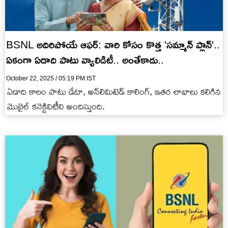
BSNL అదిరిపోయే ఆఫర్: వారి కోసం కొత్త 'సమ్మాన్ ప్లాన్'..
ఏకంగా ఏడాది పాటు వ్యాలిడిటీ.. అంతేకాదు..
October 22, 2025 / 05:19 PM IST
ఏడాది కాలం పాటు డేటా, అన్‌లిమిటెడ్ కాలింగ్, ఇతర లాభాలు కలిగిన
మొబైల్ కనెక్టివిటీని అందిస్తుంది.