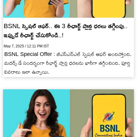
BSNL స్పెషల్ ఆఫర్.. ఈ 3 రీఛార్జ్ ప్లాన్ల ధరలు తగ్గింపు..
ఇప్పుడే రీఛార్జ్ చేసుకోండి..!
May 7, 2025 / 12:11 PM IST
BSNL Special Offer : బీఎస్ఎన్ఎల్ స్పెషల్ ఆఫర్ అందిస్తోంది.
మదర్స్ డే సందర్భంగా రీఛార్జ్ ప్లాన్ల ధరలను భారీగా తగ్గించింది. పూర్తి
వివరాలు ఇలా ఉన్నాయి.