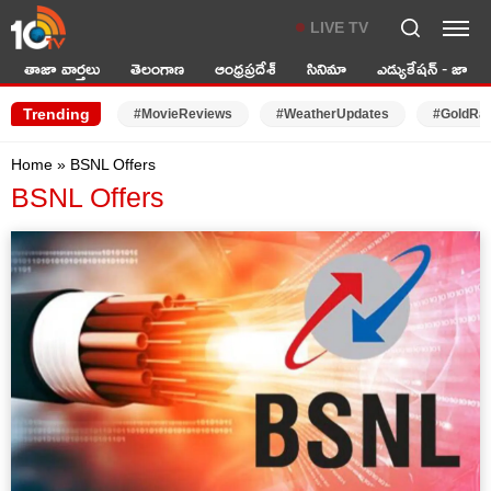
LIVE TV
తాజా వార్తలు
తెలంగాణ
ఆంధ్రప్రదేశ్
సినిమా
ఎడ్యుకేషన్ - జాబ్స్
Trending
#MovieReviews
#WeatherUpdates
#GoldRa
Home
»
BSNL Offers
BSNL Offers