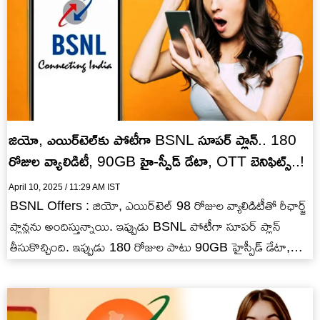
జియో, ఎయిర్‌‍టెల్‌కు పోటీగా BSNL సూపర్ ప్లాన్.. 180
రోజుల వ్యాలిడిటీ, 90GB హై-స్పీడ్ డేటా, OTT బెనిఫిట్స్..!
April 10, 2025 / 11:29 AM IST
BSNL Offers : జియో, ఎయిర్‌టెల్ 98 రోజుల వ్యాలిడిటీతో రీఛార్జ్
ప్లాన్లను అందిస్తున్నాయి. ఇప్పుడు BSNL పోటీగా సూపర్ ప్లాన్
తీసుకొచ్చింది. ఇప్పుడు 180 రోజుల పాటు 90GB హైస్పీడ్ డేటా,
OTT…