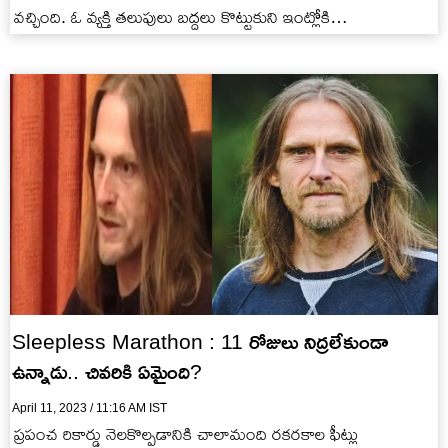
వచ్చింది. ఓ వ్యక్తి తలుపులు బద్దలు కొట్టుకుని ఇంట్లోకి…
Sleepless Marathon : 11 రోజులు నిద్రలేకుండా
ఉన్నాడు.. చివరికి ఏమైంది?
April 11, 2023 / 11:16 AM IST
ప్రపంచ రికార్డు నెలకొల్పడానికి చాలామంది రకరకాల ఫీట్లు