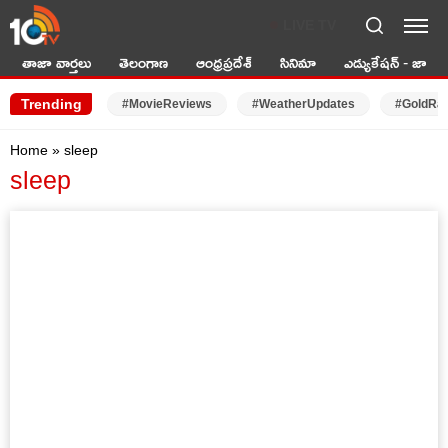
LIVE TV
తాజా వార్తలు
తెలంగాణ
ఆంధ్రప్రదేశ్
సినిమా
ఎడ్యుకేషన్ - జాబ్స్
Trending
#MovieReviews
#WeatherUpdates
#GoldRa
Home
»
sleep
sleep