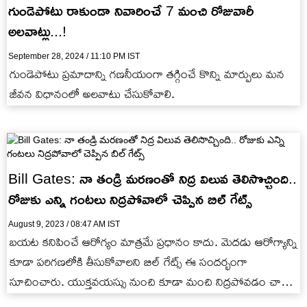
గుండెపోటు రాకుండా నివారించే 7 మంచి రోజువారీ
అలవాట్లు...!
September 28, 2024 / 11:10 PM IST
గుండెపోటు ప్రమాదాన్ని గణనీయంగా తగ్గించే కొన్ని మార్పులు మన
జీవన విధానంలో అలవాటు చేసుకోవాలి.
Bill Gates: నా తండ్రి మరణంతో నిద్ర విలువ తెలిసొచ్చింది..
రోజుకు ఎన్ని గంటలు నిద్రపోవాలో చెప్పిన బిల్ గేట్స్
August 9, 2023 / 08:47 AM IST
బయట కనిపించే ఆరోగ్యం మాత్రమే ప్రధానం కాదు. మెదడు ఆరోగ్యాన్ని
కూడా పరిగణలోకి తీసుకోవాలని బిల్ గేట్స్ ఈ సందర్భంగా
సూచించారు. యుక్తవయస్సు నుంచి కూడా మంచి నిద్రపోవడం చాలా
ముఖ్యమని ఆయన చెప్పారు.