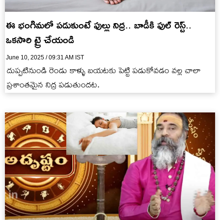
ఈ భంగిమలో పడుకుంటే ఫుల్లు నిద్ర.. బాడీకి ఫుల్ రెస్ట్..
ఒకసారి ట్రై చేయండి
June 10, 2025 / 09:31 AM IST
దుప్పటినుండి రెండు కాళ్ళు బయటకు పెట్టి పడుకోవడం వల్ల చాలా
ప్రశాంతమైన నిద్ర పడుతుందట.