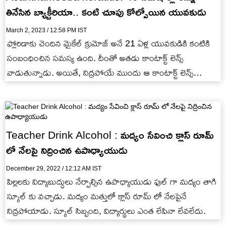
తినేసిన బ్యాక్టీరియా.. కంటి చూపు కోల్పోయిన యువకుడు
March 2, 2023 / 12:58 PM IST
ఫ్లోరిడాకు చెందిన మైకేల్ క్రుమోజ్ అనే 21 ఏళ్ల యువకుడికి కంటికి
సంబంధించిన సమస్య ఉంది. దీంతో అతడు కాంటాక్ట్ లెన్స్
వాడుతున్నాడు. అయితే, నిద్రపోయే ముందు ఆ కాంటాక్ట్ లెన్స్
తీసేయలేదు. దీంతో…
Teacher Drink Alcohol : మద్యం సేవించి క్లాస్ రూమ్
లో నేలపై నిద్రించిన ఉపాధ్యాయుడు
December 29, 2022 / 12:12 AM IST
పిల్లలకు విద్యాబుద్ధులు నేర్పాల్సిన ఉపాధ్యాయుడు ఫుల్ గా మద్యం తాగి
స్కూల్ కు వచ్చాడు. మద్యం మత్తులో క్లాస్ రూమ్ లో నేలపైనే
నిద్రపోయాడు. స్కూల్ సిబ్బంది, విద్యార్థులు ఎంత లేపినా లేవలేదు.