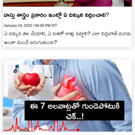
వాస్తు శాస్త్రం ప్రకారం ఇంట్లో ఏ దిక్కున నిద్రించాలి?
January 24, 2025 / 06:00 PM IST
ఏ దిక్కున తల చేయాలి, ఏ దిశలో కాళ్లు పెట్టాలి? ఎలా నిద్రపోతే మనకు
అంతా మంచే జరుగుతుంది?