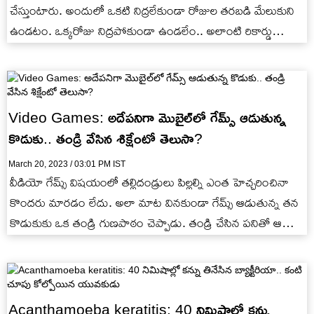
చేస్తుంటారు. అందులో ఒకటి నిద్రలేకుండా రోజుల తరబడి మేలుకుని
ఉండటం. ఒక్కరోజు నిద్రపోకుండా ఉండలేం.. అలాంటి రికార్డు
కొట్టడమంటే మాటలా? టోనీ రైట్ అనే వ్యక్తి…
Video Games: అదేపనిగా మొబైల్‌లో గేమ్స్ ఆడుతున్న
కొడుకు.. తండ్రి వేసిన శిక్షేంటో తెలుసా?
March 20, 2023 / 03:01 PM IST
వీడియో గేమ్స్ విషయంలో తల్లిదండ్రులు పిల్లల్ని ఎంత హెచ్చరించినా
కొందరు మారడం లేదు. అలా మాట వినకుండా గేమ్స్ ఆడుతున్న తన
కొడుకుకు ఒక తండ్రి గుణపాఠం చెప్పాడు. తండ్రి చేసిన పనితో ఆ…
Acanthamoeba keratitis: 40 నిమిషాల్లో కన్ను