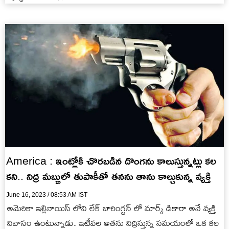
America : ఇంట్లోకి చొరబడిన దొంగను కాలుస్తున్నట్లు కల
కని.. నిద్ర మబ్బులో తుపాకీతో తనను తాను కాల్చుకున్న వ్యక్తి
June 16, 2023 / 08:53 AM IST
అమెరికా ఇల్లినాయిస్ లోని లేక్ బారింగ్టన్ లో మార్క్ డికారా అనే వ్యక్తి
నివాసం ఉంటున్నాడు. ఇటీవల అతను నిద్రిస్తున్న సమయంలో ఒక కల