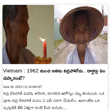
Vietnam : 1962 నుంచి అతను నిద్రపోలేదు.. డాక్టర్లు ఏం
చెప్పారంటే?
June 30, 2023 / 11:14 AM IST
నిద్ర లేకపోతే మనిషి శారీరక, మానసిక ఆరోగ్యం దెబ్బ తింటుంది. ఒక
పూట నిద్ర లేకపోతే మనం ఏ పనీ సరిగా చేయలేం. అలాంటిది ఒక
వృద్ధుడికి 60 ఏళ్లుగా కంటి మీద కునుకు…