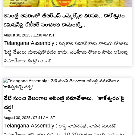
అసెంబ్లీ ఆవరణలో బీఆర్ఎస్ ఎమ్మెల్యేల నిరసన.. కాళేశ్వరం
కమిషన్‌పై కేటీఆర్ సంచలన కామెంట్స్..
August 30, 2025 / 11:30 AM IST
Telangana Assembly : వర్షకాల సమావేశాలు నాలుగు రోజులు
పెట్టి చేతులు దులుపుకోవడం కాదు. పదిహేను రోజుల పాటు అసెంబ్లీ
సమావేశాలు నిర్వహించాలి.
నేటి నుంచి తెలంగాణ అసెంబ్లీ సమావేశాలు.. ‘కాళేశ్వరం’పై
చర్చ!
August 30, 2025 / 07:41 AM IST
Telangana Assembly : రాష్ట్ర శాసనసభ, శాసన మండలి
సమావేశాలు శనివారం ఉదయం 10.30 గంటల నుంచి ప్రారంభం