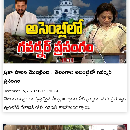
ప్రజా పాలన మొదలైంది.. తెలంగాణ అసెంబ్లీలో గవర్నర్
ప్రసంగం
December 15, 2023 / 12:09 PM IST
తెలంగాణ ప్రజలు స్పష్టమైన తీర్పు ఇచ్చారని పేర్కొన్నారు. మన ప్రభుత్వం
త్వరలోనే దేశానికి రోల్ మోడల్ కాబోతుందన్నారు.