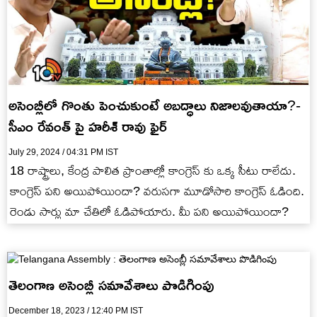
అసెంబ్లీలో గొంతు పెంచుకుంటే అబద్ధాలు నిజాలవుతాయా?-
సీఎం రేవంత్ పై హరీశ్ రావు ఫైర్
July 29, 2024 / 04:31 PM IST
18 రాష్ట్రాలు, కేంద్ర పాలిత ప్రాంతాల్లో కాంగ్రెస్ కు ఒక్క సీటు రాలేదు.
కాంగ్రెస్ పని అయిపోయిందా? వరుసగా మూడోసారి కాంగ్రెస్ ఓడింది.
రెండు సార్లు మా చేతిలో ఓడిపోయారు. మీ పని అయిపోయిందా?
తెలంగాణ అసెంబ్లీ సమావేశాలు పొడిగింపు
December 18, 2023 / 12:40 PM IST