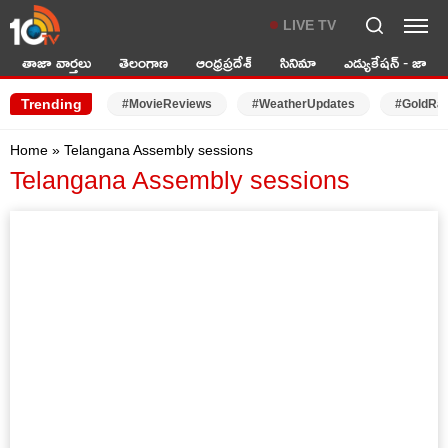
LIVE TV
తాజా వార్తలు
తెలంగాణ
ఆంధ్రప్రదేశ్
సినిమా
ఎడ్యుకేషన్ - జాబ్స్
Trending
#MovieReviews
#WeatherUpdates
#GoldRa
Home
»
Telangana Assembly sessions
Telangana Assembly sessions