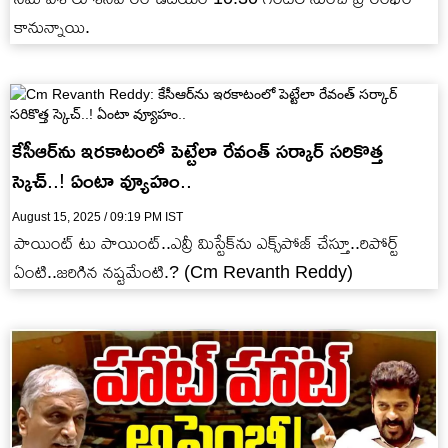
కానున్నాయి.
కేసీఆర్‌ను ఇరకాటంలో పెట్టేలా రేవంత్ సర్కార్ సరికొత్త
స్కెచ్..! ఏంటా వ్యూహం..
August 15, 2025 / 09:19 PM IST
పాయింట్ టు పాయింట్‌..ఎవ్రీ మిస్టేక్‌ను ఎక్స్‌పోజ్ చేస్తూ..రిపోర్ట్
ఏంటి..జరిగిన నష్టమేంటి.? (Cm Revanth Reddy)