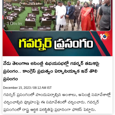
నేడు తెలంగాణ అసెంబ్లీ ఉభయసభల్లో గవర్నర్ తమిళిసై
ప్రసంగం.. కాంగ్రెస్ ప్రభుత్వం ఏర్పాటయ్యాక ఇదే తొలి
ప్రసంగం
December 15, 2023 / 08:12 AM IST
గవర్నర్ ప్రసంగంలో పొందుపర్చాల్సిన అంశాలు, అసెంబ్లీ సమావేశాల్లో
చర్చించాల్సిన వ్యూహంపై ఈ సమావేశంలో చర్చించారు. గవర్నర్
ప్రసంగంలో రాష్ట్ర ఆర్థిక పరిస్థితిపై ప్రధానంగా ఫోకస్ పెట్టారు.