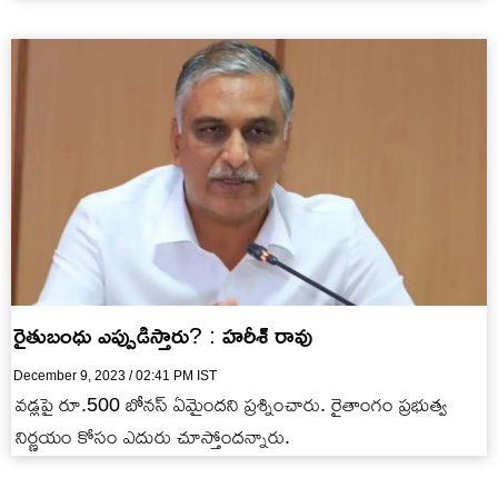
రైతుబంధు ఎప్పుడిస్తారు? : హరీశ్ రావు
December 9, 2023 / 02:41 PM IST
వడ్లపై రూ.500 బోనస్ ఏమైందని ప్రశ్నించారు. రైతాంగం ప్రభుత్వ
నిర్ణయం కోసం ఎదురు చూస్తోందన్నారు.