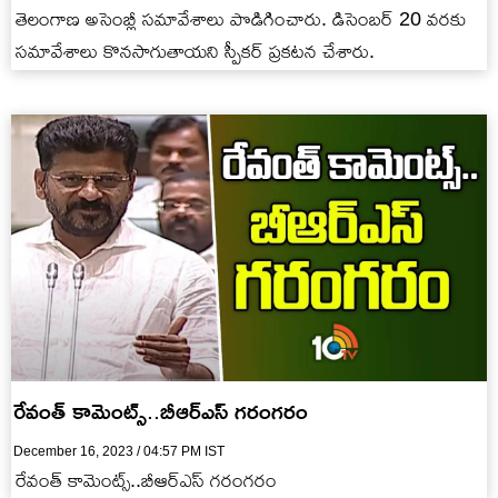
తెలంగాణ అసెంబ్లీ సమావేశాలు పొడిగించారు. డిసెంబర్ 20 వరకు
సమావేశాలు కొనసాగుతాయని స్పీకర్ ప్రకటన చేశారు.
రేవంత్‌ కామెంట్స్‌..బీఆర్ఎస్‌ గరంగరం
December 16, 2023 / 04:57 PM IST
రేవంత్‌ కామెంట్స్‌..బీఆర్ఎస్‌ గరంగరం