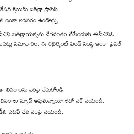
్ క్లెయిమ్ విత్‌డ్రా ప్రాసెస్
అనుమతి ఇంకా అవసరం ఉండొచ్చు
ఫ్ విత్‌డ్రాయల్స్‌ను వేగవంతం చేసేందుకు ఈపీఎఫ్ఓ ​​
ర్తయినట్లు సమాచారం. ఈ రిటైర్మెంట్ ఫండ్ సంస్థ ఇంకా ఫైనల్
ాతా వివరాలను వెరిఫై చేసుకోండి.
ిగత వివరాలు మ్యాచ్ అవుతున్నాయో లేదో చెక్ చేయండి.
ని సెటప్ చేసి వెరిఫై చేయండి.
్ ఆలస్యం అవ్వదు.