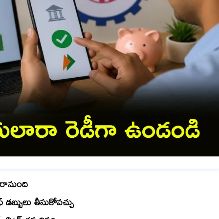
రానుంది
డబ్బులు తీసుకోవచ్చు