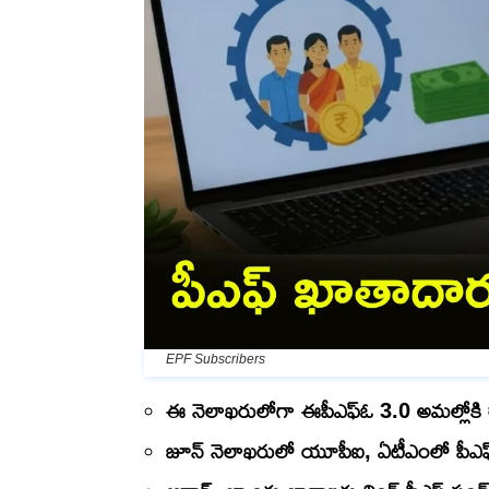
EPF Subscribers
ఈ నెలాఖరులోగా ఈపీఎఫ్ఓ 3.0 అమల్లోకి 
జూన్ నెలాఖరులో యూపీఐ, ఏటీఎంలో పీఎఫ్ 