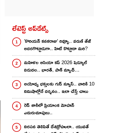
లేటెస్ట్ అప్‌డేట్స్
'కొరియన్ కనకరాజు' రివ్యూ.. వరుణ్ తేజ్
అదరగొట్టాడుగా.. హిట్ కొట్టాడా మరి?
మహిళల ఆసియా కప్ 2026 షెడ్యూల్
విడుద‌ల‌.. భార‌త్, పాక్ మ్యాచ్
ఎప్పుడంటే?
అయోధ్య భక్తులకు గుడ్ న్యూస్.. వారికి 10
నిమిషాల్లోనే దర్శనం.. ఇలా చేస్తే చాలు
రెడ్ శారీలో ప్రియాంక మోహ‌న్
ఎదురుచూపులు..
నిరసన తెలిపితే దేశద్రోహులా.. యువతే