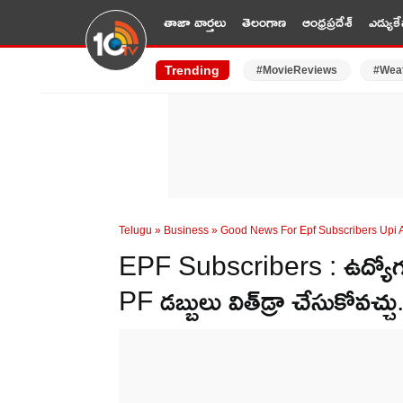
తాజా వార్తలు
తెలంగాణ
ఆంధ్రప్రదేశ్
ఎడ్యుకే
Trending
#MovieReviews
#Wea
Telugu
»
Business
»
Good News For Epf Subscribers Upi 
EPF Subscribers : ఉద్యోగుల
PF డబ్బులు విత్‌డ్రా చేసుకోవచ్