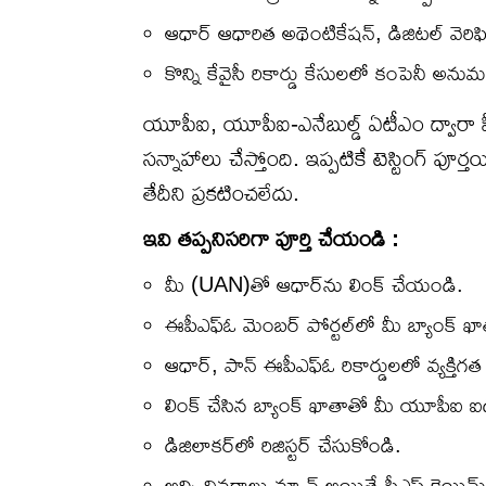
ఆధార్ ఆధారిత అథెంటికేషన్, డిజిటల్ వెరిఫికేషన
కొన్ని కేవైసీ రికార్డు కేసులలో కంపెనీ 
యూపీఐ, యూపీఐ-ఎనేబుల్డ్ ఏటీఎం ద్వారా పీఎ
సన్నాహాలు చేస్తోంది. ఇప్పటికే టెస్టింగ్ పూ
తేదీని ప్రకటించలేదు.
ఇవి తప్పనిసరిగా పూర్తి చేయండి :
మీ (UAN)తో ఆధార్‌ను లింక్ చేయండి.
ఈపీఎఫ్ఓ ​​మెంబర్ పోర్టల్‌లో మీ బ్యాంక్ ఖ
ఆధార్, పాన్ ఈపీఎఫ్ఓ ​​రికార్డులలో వ్యక్త
లింక్ చేసిన బ్యాంక్ ఖాతాతో మీ యూపీఐ ఐడీ
డిజిలాకర్‌లో రిజిస్టర్ చేసుకోండి.
అన్ని వివరాలు మ్యాచ్ అయితే పీఎఫ్ క్లెయిమ