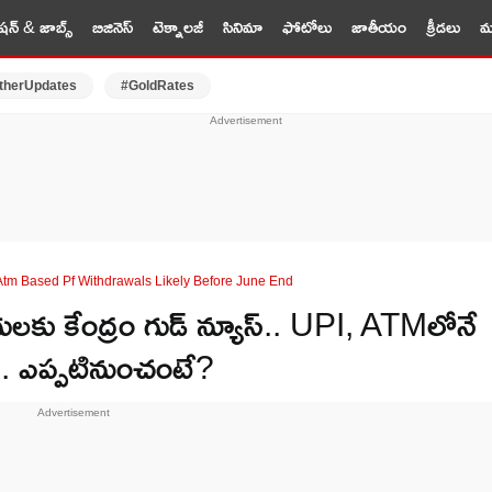
షన్ & జాబ్స్
బిజినెస్
టెక్నాలజీ
సినిమా
ఫోటోలు
జాతీయం
క్రీడలు
మర
therUpdates
#GoldRates
Atm Based Pf Withdrawals Likely Before June End
కు కేంద్రం గుడ్ న్యూస్.. UPI, ATMలోనే
చు.. ఎప్పటినుంచంటే?