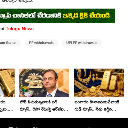
and
Telugu News
iam Status
PF withdrawals
UPI PF withdrawals
గారం,
లోన్ తీసుకున్నవారికి బిగ్
బంగారం కొనాలనుకునేవారికి
పులు..
న్యూస్.. రెపో రేటుపై ఆర్‌బీఐ
గుడ్‌ న్యూస్.. నేడు తగ్గిన
ు ఇలా..
కీలక నిర్ణయం.. EMI భారం
బంగారం ధరలు..
పెరుగుతుందా? తగ్గుతుందా?
హైదరాబాద్‌లో తులం