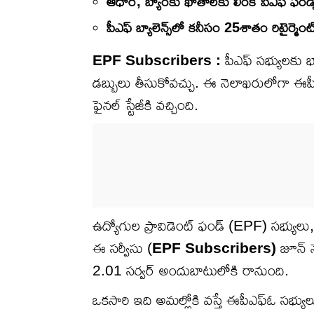
ఆధార్, బ్యాంకు ఖాతాలకు లింక్ పీఎఫ్ ఫండ్స్
పీఎఫ్ బ్యాలెన్స్‌లో కనీసం 25శాతం రిటైర్మె
EPF Subscribers :
పీఎఫ్ సభ్యులకు భ
డబ్బులు తీసుకోవచ్చు. ఈ నెలాఖరులోగా ఈపీ
ఫైనల్ స్టేజీకి వచ్చింది.
ఉద్యోగుల ప్రావిడెంట్ ఫండ్ (EPF) సభ్యులు,
ఈ సర్వీసు (
EPF Subscribers)
జూన్ న
2.01 సర్వర్ అందుబాటులోకి రానుంది.
ఒకసారి ఇది అమల్లోకి వస్తే ఈపీఎఫ్ఓ ​​సభ్య