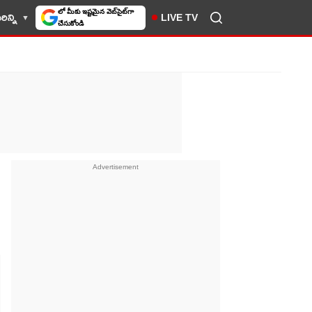
ిన్ని
LIVE TV
10TV సెలెక్ట్ చేసుకోండి