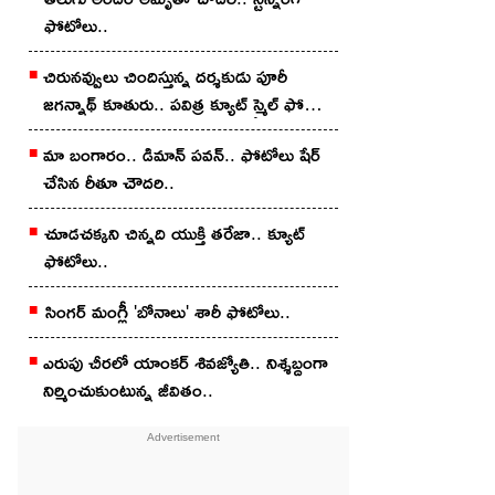
ఫోటోలు..
చిరున‌వ్వులు చిందిస్తున్న ద‌ర్శ‌కుడు పూరీ
జ‌గ‌న్నాథ్ కూతురు.. ప‌విత్ర క్యూట్ స్మైల్ ఫోటోలు
వైర‌ల్..
మా బంగారం.. డిమాన్ ప‌వ‌న్.. ఫోటోలు షేర్
చేసిన రీతూ చౌద‌రి..
చూడ‌చ‌క్క‌ని చిన్న‌ది యుక్తి త‌రేజా.. క్యూట్
ఫోటోలు..
సింగ‌ర్ మంగ్లీ 'బోనాలు' శారీ ఫోటోలు..
ఎరుపు చీర‌లో యాంక‌ర్ శివ‌జ్యోతి.. నిశ్శబ్దంగా
నిర్మించుకుంటున్న జీవితం..