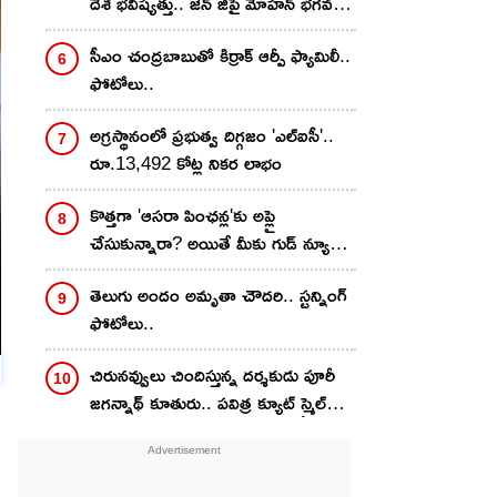
దేశ భవిష్యత్తు.. జెన్ జీపై మోహన్ భగవత్
సంచలన వ్యాఖ్యలు!
సీఎం చంద్రబాబుతో కిర్రాక్ ఆర్పీ ఫ్యామిలీ..
ఫోటోలు..
అగ్రస్థానంలో ప్రభుత్వ దిగ్గజం 'ఎల్ఐసీ'..
రూ.13,492 కోట్ల నికర లాభం
కొత్తగా 'ఆసరా పింఛన్ల'కు అప్లై
చేసుకున్నారా? అయితే మీకు గుడ్ న్యూస్..
ఆరోజే డబ్బులు వేస్తారట
తెలుగు అందం అమృతా చౌద‌రి.. స్ట‌న్నింగ్
ఫోటోలు..
చిరున‌వ్వులు చిందిస్తున్న ద‌ర్శ‌కుడు పూరీ
జ‌గ‌న్నాథ్ కూతురు.. ప‌విత్ర క్యూట్ స్మైల్
ఫోటోలు వైర‌ల్..