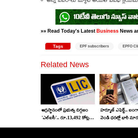
»» Read Today's Latest
Business
News 
Tags
EPF subscribers
EPFO Cl
Related News
అగ్రస్థానంలో ప్రభుత్వ దిగ్గజం
హర్మూజ్ ఎఫెక్ట్.. బం
'ఎల్ఐసీ'.. రూ.13,492 కోట్ల
వెండి ధరల్లో భారీ మార్
నికర లాభం
ఏపీ, తెలంగాణలో ధరల