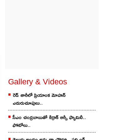
Gallery & Videos
రెడ్ శారీలో ప్రియాంక మోహ‌న్
ఎదురుచూపులు..
సీఎం చంద్రబాబుతో కిర్రాక్ ఆర్పీ ఫ్యామిలీ..
ఫోటోలు..
తెలుగు అందం అమృతా చౌద‌రి.. స్ట‌న్నింగ్