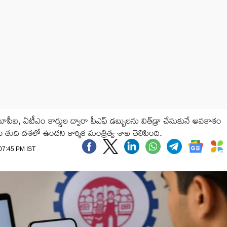
ఏటీఎం కార్డుల ద్వారా పీఎఫ్ డబ్బులను విత్‌డ్రా చేసుకునే అవకాశం
 తుది దశలో ఉందని కార్మిక మంత్రిత్వ శాఖ తెలిపింది.
 07:45 PM IST