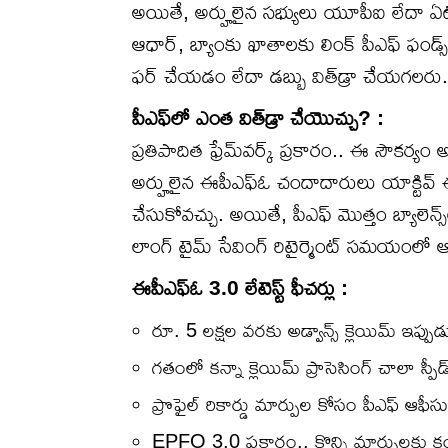
అయితే, అర్హులైన సభ్యులు యూపీఐ లేదా ఏట
ఆధార్, బ్యాంకు ఖాతాలకు లింక్ పీఎఫ్ ఫండ్స్
ఫర్ చేయడం లేదా డబ్బు విత్‌డ్రా చేయగలరు.
పీఎఫ్‌లో ఎంత విత్‌డ్రా చేయొచ్చు? :
ప్రతిపాదిత ఫ్రేమ్‌వర్క్ ప్రకారం.. ఈ సౌకర్య
అర్హులైన ఈపీఎఫ్ఓ ​​చందాదారులు యాక్టివ్
చేసుకోవచ్చు. అయితే, పీఎఫ్ మొత్తం బ్యాలెన
లాంగ్ టైమ్ సేవింగ్ రిటైర్మెంట్ సమయంలో ఆ
ఈపీఎఫ్ఓ 3.0 లేటెస్ట్ ఫీచర్లు :
రూ. 5 లక్షల వరకు అడ్వాన్స్ క్లెయిమ్‌ ఇప్పు
గతంలో కన్నా క్లెయిమ్ ప్రాసెసింగ్ చాలా స్ప
ప్రొఫైల్ రికార్డు మార్పుల కోసం పీఎఫ్ ఆఫీస
EPFO ​​3.0 ప్రకారం.. కొన్ని మార్పులకు 