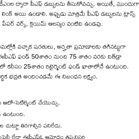
ీఎంల ద్వారా పీఎఫ్ డబ్బులను తీసుకోవచ్చు. అయితే, ముందుగా
 లింక్ అయి ఉండాలి. అప్పుడు మాత్రమే పీఎఫ్ డబ్బులను ట్రాన్స్
 పేపర్ వర్క్, క్లెయిమ్ ఆలస్యం వంటివి ఉండవు.
ం అమల్లోకి వచ్చాక షరతులు, అర్హతా ప్రమాణాలకు తగినట్టుగా
 ఈపీఎఫ్ ఫండ్ 50శాతం నుంచి 75 శాతం వరకు విత్‌డ్రా
్స్‌లో కనీసం 25శాతం రిటైర్మెంట్ ఫండ్ ఖాతాలోనే ఉంటుంది.
ర్థిక భద్రత అందించడమే ఈ నిబంధన లక్ష్యం.
డు ఆటో-సెటిల్మెంట్ చేయొచ్చు.
ీడ్ ఉంటుంది.
ుల చుట్టూ తిరగాల్సిన పనిలేదు.
కంపెనీ లేదా ఈపీఎఫ్ఓ ​​ఆమోదం తప్పనిసరి