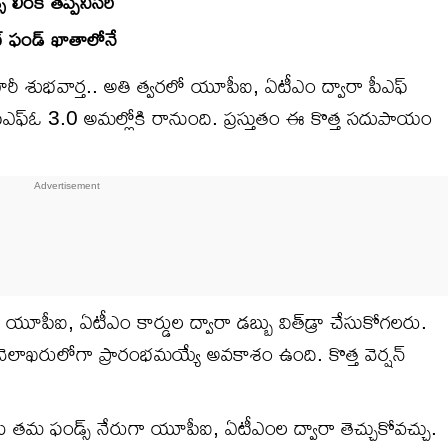
 లింక్ తప్పనిసరి
ంట్ ఫండ్ ఖాతాలోనే
ారీ శుభవార్త.. అతి త్వరలో యూపీఐ, ఏటీఎం ద్వారా పీఎఫ్
ఎఫ్ఓ 3.0 అమల్లోకి రానుంది. ప్రస్తుతం ఈ కొత్త సదుపాయం
 యూపీఐ, ఏటీఎం కార్డుల ద్వారా డబ్బు విత్‌డ్రా చేసుకోగలరు.
ెలాఖరులోగా ప్రారంభమయ్యే అవకాశం ఉంది. కొత్త వెర్షన్
ులు తమ ఫండ్స్ నేరుగా యూపీఐ, ఏటీఎంల ద్వారా తెచ్చుకోవచ్చు.