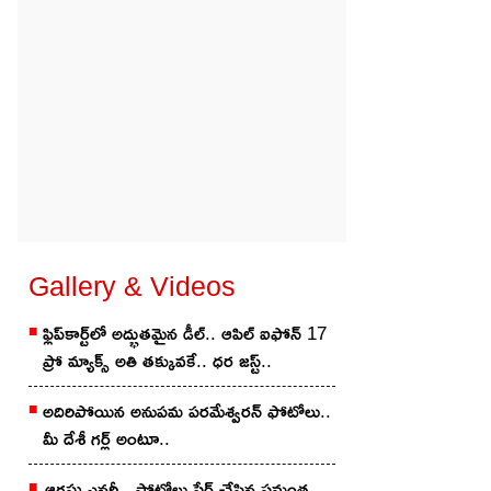
Gallery & Videos
ఫ్లిప్‌కార్ట్‌లో అద్భుతమైన డీల్.. ఆపిల్ ఐఫోన్ 17
ప్రో మ్యాక్స్ అతి తక్కువకే.. ధర జస్ట్..
అదిరిపోయిన అనుప‌మ ప‌ర‌మేశ్వ‌ర‌న్ ఫోటోలు..
మీ దేశీ గ‌ర్ల్ అంటూ..
ఆగ‌స్టు ఎన‌ర్జీ.. ఫోటోలు షేర్ చేసిన స‌మంత‌..