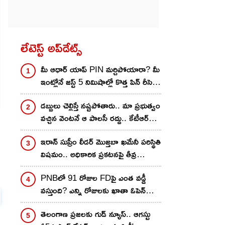
లేటెస్ట్ అప్‌డేట్స్
మీ ఆధార్ యాప్ PIN మర్చిపోయారా? మీ
ఇంట్లోనే జస్ట్ 5 నిమిషాల్లో కొత్త పిన్‌ రీసెట్
చేయొచ్చు!
డబ్బులు చెల్లిస్తే నష్టపోతారు.. మా ప్రభుత్వం
వచ్చిన వెంటనే ఆ పాలసీ రద్దు.. కేటీఆర్
మాస్ వార్నింగ్
ఇరాన్ సుప్రీం లీడర్ మొజ్తబా ఖమేనీ పరిస్థితి
విషమం.. అధికారిక ప్రకటనపై తీవ్ర
ఉత్కంఠ!
PNBలో 91 రోజుల FDపై ఎంత వడ్డీ
వస్తుంది? ఎన్ని రోజులకు ఖాతా ఓపెన్
చేయొచ్చు..
తెలంగాణ ప్రజలకు గుడ్ న్యూస్.. ఆగస్టు