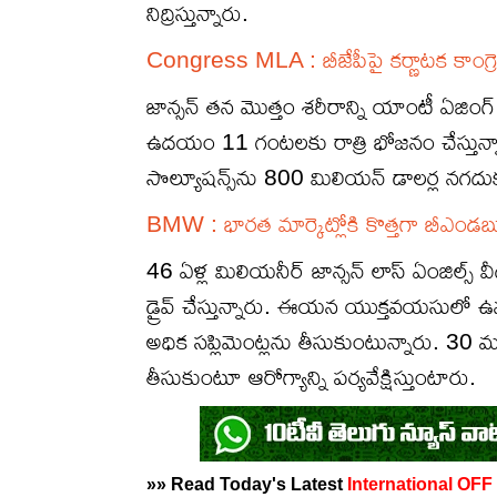
నిద్రిస్తున్నారు.
Congress MLA : బీజేపీపై కర్ణాటక కాంగ్రెస
జాన్సన్ తన మొత్తం శరీరాన్ని యాంటీ ఏజింగ్
ఉదయం 11 గంటలకు రాత్రి భోజనం చేస్తున్నారు. 
సొల్యూషన్స్‌ను 800 మిలియన్ డాలర్ల నగదు
BMW : భారత మార్కెట్లోకి కొత్తగా బీఎండబ్ల్యూ 
46 ఏళ్ల మిలియనీర్ జాన్సన్ లాస్ ఏంజిల్స్ వ
డ్రైవ్ చేస్తున్నారు. ఈయన యుక్తవయసులో ఉన్
అధిక సప్లిమెంట్లను తీసుకుంటున్నారు. 30 మ
తీసుకుంటూ ఆరోగ్యాన్ని పర్యవేక్షిస్తుంటారు.
»» Read Today's Latest
International
OFF