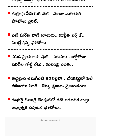
గుర్రంపై సీనియ‌ర్ న‌టి.. మంజు వారియ‌ర్
ఫోటోలు వైర‌ల్..
న‌టి సురేఖ వాణి కూతురు.. సుప్రీత బ‌ర్త్ డే..
సెల‌బ్రేష‌న్స్ ఫోటోలు..
పసిడి ప్రియులకు షాక్.. వరుసగా నాల్గోరోజు
పెరిగిన గోల్డ్ రేటు.. తులంపై ఎంత
పెరిగిందంటే?
అచ్చ‌మైన తెలుగింటి ఆడ‌పిల్ల‌లా.. చీర‌క‌ట్టులో న‌టి
సోనియా సింగ్‌.. కొన్ని క్షణాలు ప్రశాంతంగా..
మధురై మీనాక్షి టెంపుల్‌లో న‌టి అవంతిక మిశ్రా..
ఆధ్యాత్మిక ప‌ర్య‌ట‌న ఫోటోలు..