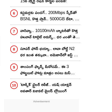
15న స్మార్ట్ రేషన్ కార్డుల పంపిణీ!
కస్టమర్లకు పండగే.. 200Mbps స్పీడ్‌తో
.
BSNL కొత్త ప్లాన్.. 5000GB డేటా, 27
OTT బెనిఫిట్స్ కూడా!
వారెవ్వా.. 10100mAh బ్యాటరీతో కొత్త
హువావే టాబ్లెట్ అదుర్స్.. ధర ఎంతో తెలిస్తే
వెంటనే కొనేస్తారు!
సూపర్ ఫోన్ భయ్యా.. లావా బోల్డ్ N2
ధర ఇంత తక్కువా.. అమెజాన్‌లో జస్ట్ రూ.
8,999కే
శాంసంగ్ ఫ్యాన్స్ మీకోసమే.. ఈ 3
ఫోల్డబుల్ ఫోన్లు మాత్రం అసలు మిస్
చేసుకోవద్దు.. ధర జస్ట్..!
'టాక్సిక్' ట్రైలర్ రిలీజ్.. యష్ యాక్షన్
అవతార్ విజువల్ మైండ్ బ్లోయింగ్