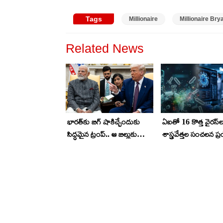
Tags
Millionaire
Millionaire Br
Related News
భారత్‌కు బిగ్ షాకిచ్చేందుకు
ఏఐతో 16 కొత్త వైరస్‌ల
సిద్ధమైన ట్రంప్.. ఆ బిల్లుకు
శాస్త్రవేత్తల సంచలన ప
అమెరికా సెనెట్ ఆమోదం..
వైద్య రంగంలో కొత్త ఆ
కానీ..