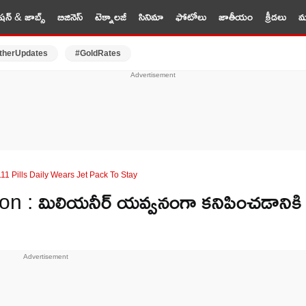
షన్ & జాబ్స్
బిజినెస్
టెక్నాలజీ
సినిమా
ఫోటోలు
జాతీయం
క్రీడలు
మర
therUpdates
#GoldRates
11 Pills Daily Wears Jet Pack To Stay
 : మిలియనీర్ యవ్వనంగా కనిపించడానికి