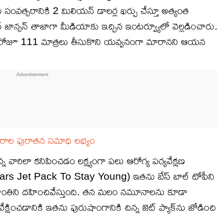
ాను సంవత్సరానికి 2 మిలియన్ డాలర్ల ఖర్చు చేస్తూ అత్యంత
 జాన్సన్ తాజాగా మీడియాకు ఇచ్చిన ఇంటర్వ్యూలో వెల్లడించారు
రోజూ 111 మాత్రలు తీసుకొని యవ్వనంగా మారానని ఆయన
త్సరాల పురాతన సమాధి లభ్యం
 వారిలా కనిపించడం లక్ష్యంగా పలు ఆరోగ్య పర్యవేక్షణ
ears Jet Pack To Stay Young) ఇతను బేస్ బాల్ టోపీని
 కాంతిని దహించివేస్తుంది. తన మలం నమూనాలను కూడా
ేక్షించడానికి ఇతను పురుషాంగానికి చిన్న జెట్ ప్యాక్‌ను జోడించి