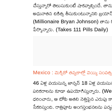
చేస్తున్నారో తెలుసుకుంటే షాకవ్వాల్సిందే. త
అధునాతన చికిత్స తీసుకుంటున్నానని బ్రయాన్
(Millionaire Bryan Johnson) తాను 
పేర్కొన్నారు. (Takes 111 Pills Daily)
Mexico : మెక్సికో తవ్వకాల్లో వెయ్యి సంవ
46 ఏళ్ల వయసున్న జాన్సన్ 18 ఏళ్ల వయసున్న
పరికరాలను కూడా ఉపయోగిస్తున్నారు. (W
ధరించారు, ఆ టోపి అతని నెత్తిపైన ఎరుపు
సేకరిస్తుంది. రాత్రిపూట అంగస్తంభనలను పర్యవ