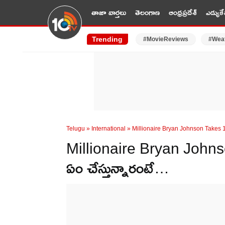
తాజా వార్తలు
తెలంగాణ
ఆంధ్రప్రదేశ్
ఎడ్యుకే
Trending
#MovieReviews
#Wea
Telugu
»
International
»
Millionaire Bryan Johnson Takes 1
Millionaire Bryan Johnson
ఏం చేస్తున్నారంటే…