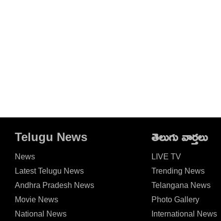
Telugu News
తెలుగు వార్తలు
News
LIVE TV
Latest Telugu News
Trending News
Andhra Pradesh News
Telangana News
Movie News
Photo Gallery
National News
International News