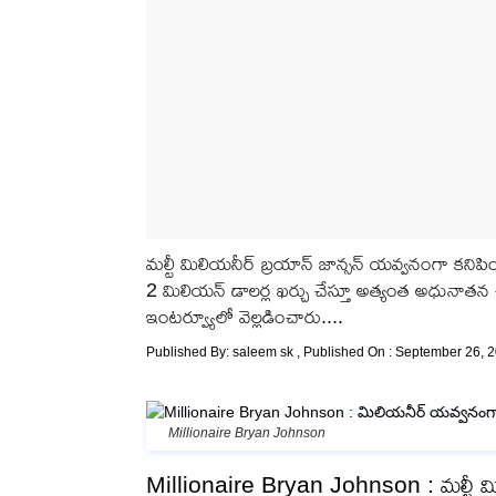
మల్టీ మిలియనీర్ బ్రయాన్ జాన్సన్ యవ్వనంగా కనిపించ
2 మిలియన్ డాలర్ల ఖర్చు చేస్తూ అత్యంత అధునాతన చ
ఇంటర్వ్యూలో వెల్లడించారు....
Published By:
saleem sk
, Published On : September 26, 2
Millionaire Bryan Johnson
Millionaire Bryan Johnson : మల్టీ మిల