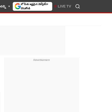
ిన్ని
LIVE TV
10TV సెలెక్ట్ చేసుకోండి