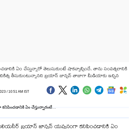
డానికి ఏం చేస్తున్నారో తెలుసుకుంటే షాకవ్వాల్సిందే. తాను సంవత్సరానికి
ికిత్స తీసుకుంటున్నానని బ్రయాన్ జాన్సన్ తాజాగా మీడియాకు ఇచ్చిన
023 / 10:51 AM IST
ియనీర్ బ్రయాన్ జాన్సన్ యవ్వనంగా కనిపించడానికి ఏం