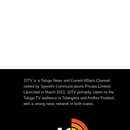
10TV is a Telugu News and Current Affairs Channel
owned by Spoorthi Communications Private Limited.
Launched in March 2013, 10TV primarily caters to the
Telugu TV audience in Telangana and Andhra Pradesh,
with a strong news network in both states.