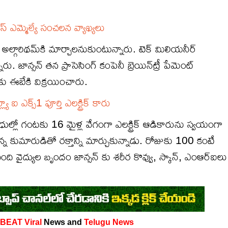
్ ఎమ్మెల్యే సంచలన వ్యాఖ్యలు
 అల్గారిథమ్‌కి మార్చాలనుకుంటున్నారు. టెక్ మిలియనీర్
జాన్సన్ తన ప్రాసెసింగ్ కంపెనీ బ్రెయిన్‌ట్రీ పేమెంట్
కు ఈబేకి విక్రయించారు.
ఐ ఎక్స్1 పూర్తి ఎలక్ట్రిక్ కారు
ీధుల్లో గంటకు 16 మైళ్ల వేగంగా ఎలక్ట్రిక్ ఆడికారును స్వయంగా
న కుమారుడితో రక్తాన్ని మార్చుకున్నాడు. రోజుకు 100 కంటే
ంది వైద్యుల బృందం జాన్సన్ కు శరీర కొవ్వు, స్కాన్, ఎంఆర్ఐలు
 BEAT
Viral
News and
Telugu News