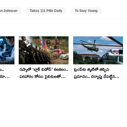
yan Johnson
Takes 111 Pills Daily
To Stay Young
ు..
రష్యాలో ‘బ్లాక్ విడోస్’ కలకలం..
ట్రంప్‌కు తృటిలో తప్పిన
్రయోగం..
పరిహారం కోసం సైనికులతో
ప్రమాదం.. దర్యాప్తు చేపట్టిన
శలు..
వివాహాలు..!
ఎఫ్ఏఏ.. అసలేం జరిగిందంటే?