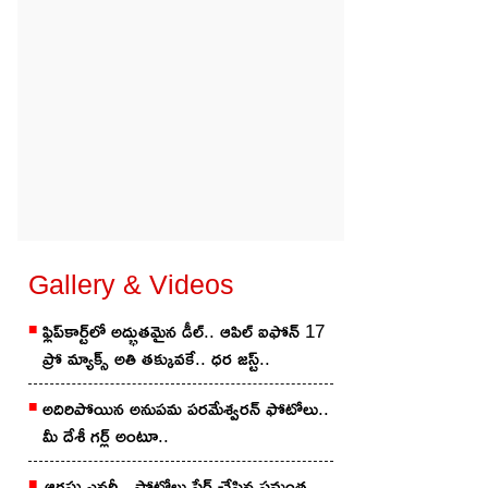
Gallery & Videos
ఫ్లిప్‌కార్ట్‌లో అద్భుతమైన డీల్.. ఆపిల్ ఐఫోన్ 17
ప్రో మ్యాక్స్ అతి తక్కువకే.. ధర జస్ట్..
అదిరిపోయిన అనుప‌మ ప‌ర‌మేశ్వ‌ర‌న్ ఫోటోలు..
మీ దేశీ గ‌ర్ల్ అంటూ..
ఆగ‌స్టు ఎన‌ర్జీ.. ఫోటోలు షేర్ చేసిన స‌మంత‌..