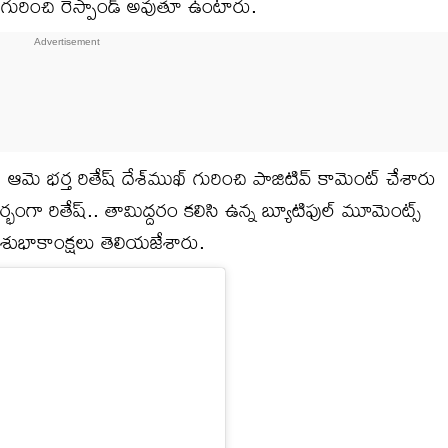
గురించి రెస్పాండ్ అవుతూ ఉంటారు.
ఆమె భర్త రితేష్ దేశ్‌ముఖ్ గురించి పాజిటివ్ కామెంట్ చేశారు
దర్భంగా రితేష్.. తామిద్దరం కలిసి ఉన్న బ్యూటిఫుల్ మూమెంట్స్
ు శుభాకాంక్షలు తెలియజేశారు.