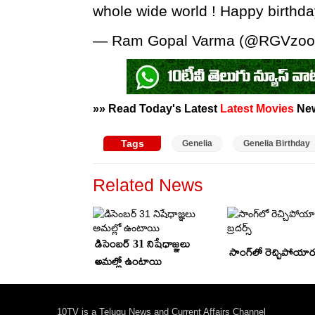
whole wide world ! Happy birthd
— Ram Gopal Varma (@RGVzoo
»» Read Today's Latest
Latest
Movies
Ne
Tags
Genelia
Genelia Birthday
Related News
డిసెంబర్ 31 నిషేధాజ్ఞలు
సాంగ్‌లో రెచ్చిపోయారు 
అమల్లో ఉంటాయి
10TV is a Telugu News and Current Affairs Channel