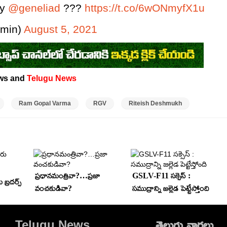
ay
@geneliad
???
https://t.co/6wONmyfX1u
min)
August 5, 2021
ws and
Telugu News
Ram Gopal Varma
RGV
Riteish Deshmukh
ప్రధానమంత్రివా?…ప్రజా
GSLV-F11 సక్సెస్ :
బ్రదర్స్
వంచకుడివా?
సముద్రాన్ని జల్లెడ పెట్టేస్తోంది
Telugu News
తెలుగు వార్తలు