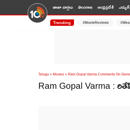
తాజా వార్తలు
తెలంగాణ
ఆంధ్రప్రదేశ్
ఎడ్యుకే
Trending
#MovieReviews
#Wea
Telugu
»
Movies
»
Ram Gopal Varma Comments On Geneli
Ram Gopal Varma : రితేష్ –