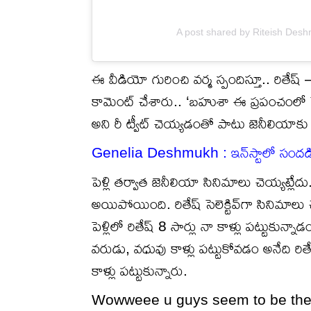
A post shared by Riteish Desh
ఈ వీడియో గురించి వర్మ స్పందిస్తూ.. రి
కామెంట్ చేశారు.. ‘బహుశా ఈ ప్రపంచంలో పెళ
అని రీ ట్వీట్ చెయ్యడంతో పాటు జెనీలియాకు బర
Genelia Deshmukh : ఇన్‌స్టాలో సందడి చే
పెళ్లి తర్వాత జెనీలియా సినిమాలు చెయ్యట్లే
అయిపోయింది. రితేష్ సెలెక్టివ్‌గా సినిమాలు చ
పెళ్లిలో రితేష్ 8 సార్లు నా కాళ్లు పట్టుకున
వరుడు, వధువు కాళ్లు పట్టుకోవడం అనేది ర
కాళ్లు పట్టుకున్నారు.
Wowweee u guys seem to be the o