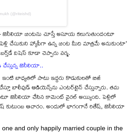
mukh (@riteishd)
తేష్ – జెనీలియా జంటను చూస్తే అసూయ కలుగుతుందంటూ
్లి చేసుకుని హ్యాపీగా ఉన్న జంట మీది మాత్రమే అనుకుంటా’
్త్‌డే విషెస్ కూడా చెప్పారు వర్మ.
స్తున్న జెనీలియా..
దు. ఇంటి బాధ్యతలో పాటు ఇద్దరు కొడుకులతో బిజీ
ేస్తూ బాలీవుడ్ ఆడియెన్స్‌ను ఎంటర్‌టైన్ చేస్తున్నారు. తమ
్నాడంటూ జెనీలియా చేసిన కామెంట్ వైరల్ అయ్యింది. పెళ్లిలో
ితేష్ కుటుంబ ఆచారం. అందులో భాగంగానే రితేష్, జెనీలియా
ne and only happily married couple in the