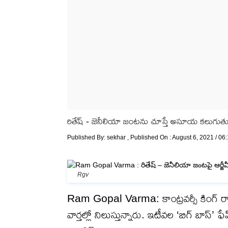
రితేష్ - జెనీలియా జంటను చూస్తే అసూయ కలుగుత
Published By:
sekhar
, Published On : August 6, 2021 / 06
Rgv
Ram Gopal Varma: కాంట్రవర్సీ కింగ్ రామ్ 
వార్తల్లో నిలుస్తున్నారు. ఇటీవల ‘బిగ్ బాస్’