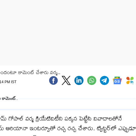
ుందంటూ కామెంట్ చేశారు వర్మ..
:14 PM IST
గోపాల్ వర్మ క్రియేటివిటీని పక్కన పెట్టేసి వివాదాలతోనే
 ఫేమ్ ఆరియానా ఇంటర్వూతో రచ్చ రచ్చ చేశారు. ట్విట్టర్‌లో ఎప్పుడ