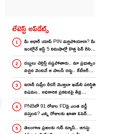
లేటెస్ట్ అప్‌డేట్స్
మీ ఆధార్ యాప్ PIN మర్చిపోయారా? మీ
ఇంట్లోనే జస్ట్ 5 నిమిషాల్లో కొత్త పిన్‌ రీసెట్
చేయొచ్చు!
డబ్బులు చెల్లిస్తే నష్టపోతారు.. మా ప్రభుత్వం
వచ్చిన వెంటనే ఆ పాలసీ రద్దు.. కేటీఆర్
మాస్ వార్నింగ్
ఇరాన్ సుప్రీం లీడర్ మొజ్తబా ఖమేనీ పరిస్థితి
విషమం.. అధికారిక ప్రకటనపై తీవ్ర
ఉత్కంఠ!
PNBలో 91 రోజుల FDపై ఎంత వడ్డీ
వస్తుంది? ఎన్ని రోజులకు ఖాతా ఓపెన్
చేయొచ్చు..
ూ
తెలంగాణ ప్రజలకు గుడ్ న్యూస్.. ఆగస్టు