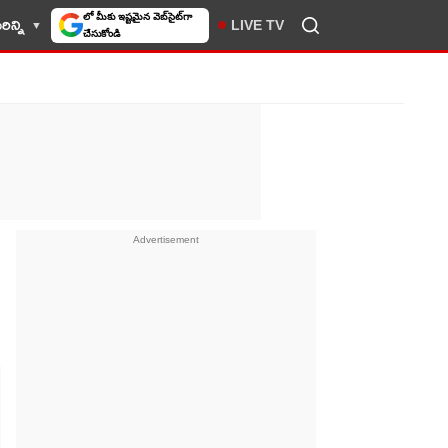
ిన్ని
LIVE TV
10TV సెలెక్ట్ చేసుకోండి