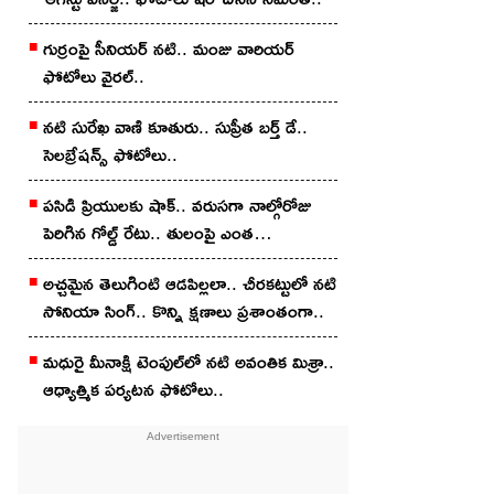
గుర్రంపై సీనియ‌ర్ న‌టి.. మంజు వారియ‌ర్
ఫోటోలు వైర‌ల్..
న‌టి సురేఖ వాణి కూతురు.. సుప్రీత బ‌ర్త్ డే..
సెల‌బ్రేష‌న్స్ ఫోటోలు..
పసిడి ప్రియులకు షాక్.. వరుసగా నాల్గోరోజు
పెరిగిన గోల్డ్ రేటు.. తులంపై ఎంత
పెరిగిందంటే?
అచ్చ‌మైన తెలుగింటి ఆడ‌పిల్ల‌లా.. చీర‌క‌ట్టులో న‌టి
సోనియా సింగ్‌.. కొన్ని క్షణాలు ప్రశాంతంగా..
మధురై మీనాక్షి టెంపుల్‌లో న‌టి అవంతిక మిశ్రా..
ఆధ్యాత్మిక ప‌ర్య‌ట‌న ఫోటోలు..