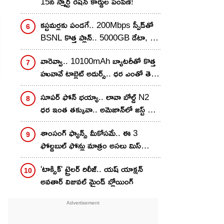
15న స్మార్ట్ రేషన్ కార్డుల పంపిణీ!
కస్టమర్లకు పండగే.. 200Mbps స్పీడ్‌తో
BSNL కొత్త ప్లాన్.. 5000GB డేటా, 27
OTT బెనిఫిట్స్ కూడా!
వారెవ్వా.. 10100mAh బ్యాటరీతో కొత్త
హువావే టాబ్లెట్ అదుర్స్.. ధర ఎంతో తెలిస్తే
వెంటనే కొనేస్తారు!
సూపర్ ఫోన్ భయ్యా.. లావా బోల్డ్ N2
ధర ఇంత తక్కువా.. అమెజాన్‌లో జస్ట్ రూ.
8,999కే
శాంసంగ్ ఫ్యాన్స్ మీకోసమే.. ఈ 3
ఫోల్డబుల్ ఫోన్లు మాత్రం అసలు మిస్
చేసుకోవద్దు.. ధర జస్ట్..!
'టాక్సిక్' ట్రైలర్ రిలీజ్.. యష్ యాక్షన్
అవతార్ విజువల్ మైండ్ బ్లోయింగ్