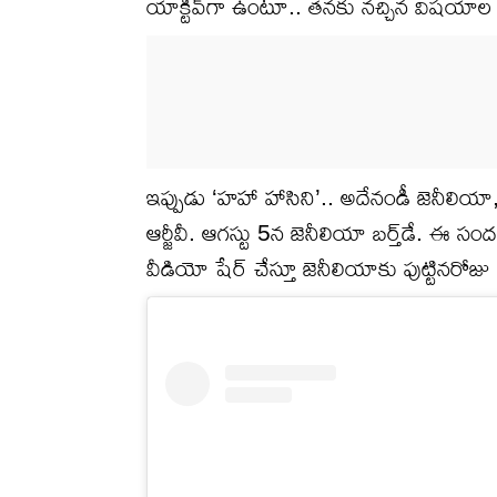
యాక్టివ్‌గా ఉంటూ.. తనకు నచ్చిన విషయాల 
ఇప్పుడు ‘హహా హాసిని’.. అదేనండీ జెనీలియా, 
ఆర్జీవీ. ఆగస్టు 5న జెనీలియా బర్త్‌డే. ఈ సం
వీడియో షేర్ చేస్తూ జెనీలియాకు పుట్టినరోజ