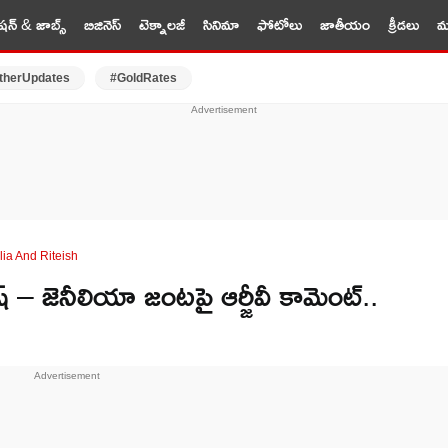
షన్ & జాబ్స్
బిజినెస్
టెక్నాలజీ
సినిమా
ఫోటోలు
జాతీయం
క్రీడలు
మర
therUpdates
#GoldRates
a And Riteish
 జెనీలియా జంటపై ఆర్జీవీ కామెంట్..