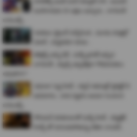
పాలిటిక్స్ అంటే పవన్ కళ్యాణ్ గారే.. అందుకే
మహానాడుకు 25 లక్షలు ఇచ్చాను.. నాగవంశీ
కామెంట్స్..
'మకుటం' ట్రైలర్ వచ్చేసింది.. మూడు పాత్రల్లో
విశాల్.. దర్శకుడిగా కూడా..
కలెక్షన్స్ అన్ని ఫేక్.. మళ్ళీ క్లారిటీ ఇచ్చిన
నాగవంశీ.. ఫ్యాన్స్ ఇప్పటికైనా గొడవపడటం
ఆపుతారా?
'ధమాకా' పెద్ద హిట్.. సక్సెస్ ఈవెంట్లో డైరెక్టర్ కి
అవమానం.. బాధ పడ్డాను అంటూ సంచలన
కామెంట్స్..
'కొరియన్ కనకరాజు'తో మళ్ళీ హిట్.. హ్యాట్రిక్
హిట్స్ తో దూసుకుపోతున్న రితికా నాయక్..