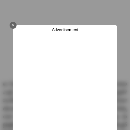
×
Advertisement
ఆ సినిమా తరువాత తమిళంలో ఓ సినిమా చేసి అక్కడ కూడా
ఎంట్రీ ఇచ్చాడు. కానీ, సందీప్ కిషన్ హీరోగా తెరకెక్కిన ‘టైగర్’
మూవీతో విఐ ఆనంద్ సూపర్ హిట్‌ను అందుకున్నాడు. ఆ సినిమా
తరువాత ‘ఎక్కడికి పోతావు చిన్నవాడా’, ‘ఒక్క క్షణం’, ‘డిస్కో
రాజా’ వంటి ఫాంటసీ చిత్రాలతో ప్రేక్షకులను ఆకట్టుకున్నాడు ఈ
డైరెక్టర్. ఎక్కడికి పోతావు చిన్నవాడా బాక్సాఫీస్ దగ్గర బ్లాక్‌బస్టర్