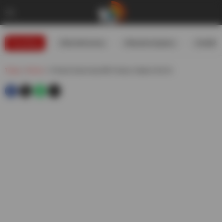
Trending
#MovieReviews
#WeatherUpdates
#GoldRat
Telugu
»
Movies
»
Vi Anand Impressing With Fantasy Subjects But No