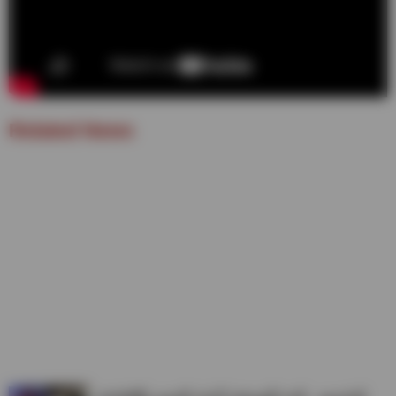
Related News