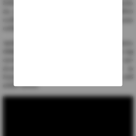
హిట్‌గా నిలిచింది. ఆ తరువాత మళ్లీ సక్సెస్‌ను అందుకునేందుకు
విఐ ఆనంద్ చాలా కష్టపడుతున్నాడు. ఈ క్రమంలోనే మరోసారి
సందీప్ కిషన్‌తో మరో ఫాంటసీ మూవీతో మనముందుకు
రాబోతున్నాడు ఈ వర్సెటైల్ డైరెక్టర్.
‘ఊరిపేరు భైరవకోన’ అనే ఇంట్రెస్టింగ్ టైటిల్‌తో తెరకెక్కిన సినిమాను
రిలీజ్‌కు రెడీ చేశాడు ఈ డైరెక్టర్. తాజాగా ఈ మూవీ టీజర్‌ను చిత్ర
యూనిట్ రిలీజ్ చేయగా, దానికి సాలిడ్ రెస్పాన్స్ దక్కుతోంది. ఇలా
ఫాంటసీ చిత్రాలతో పిచ్చెక్కిస్తున్న ఈ డైరెక్టర్, మరి ఈ
సినిమాతోనైనా తిరిగి సక్సెస్ అందుకుంటాడా అనేది ఇప్పుడు హాట్
టాపిక్‌గా మారింది.