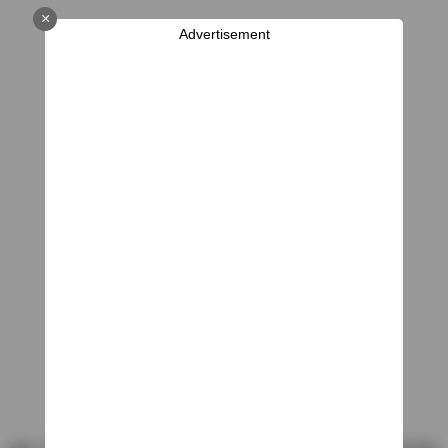
×
Advertisement