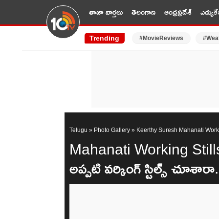
తాజా వార్తలు
తెలంగాణ
ఆంధ్రప్రదేశ్
ఎడ్యుకే
Trending
#MovieReviews
#Wea
Telugu
»
Photo Gallery
»
Keerthy Suresh Mahanati Worki
Mahanati Working Stills : 
అప్పటి వర్కింగ్ స్టిల్స్ చూశారా