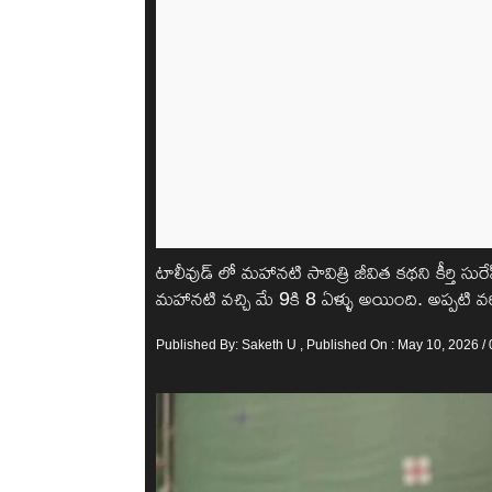
టాలీవుడ్ లో మహానటి సావిత్రి జీవిత కథని కీర్తి సు
మహానటి వచ్చి మే 9కి 8 ఏళ్ళు అయింది. అప్పటి వర్కి
Published By:
Saketh U
, Published On : May 10, 2026 /