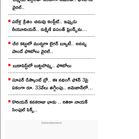
వైర‌ల్..
ప‌దేళ్ల క్రితం చ‌దువు కంప్లీట్.. ఇప్పుడు
రీయూనియన్.. రుక్మిణి వసంత్ ఫ్రెండ్స్‌ను
చూశారా?
చీర క‌ట్టులో ముద్దుగా లైగ‌ర్ బ్యూటీ.. అన‌న్య
పాండే ఫోటోలు వైర‌ల్..
బుడాపెస్ట్‌లో బుట్టబొమ్మ‌.. ఫోటోలు
సూపర్ డిస్కౌంట్ బ్రో.. ఈ నథింగ్ ఫోన్ 3పై
ఏకంగా రూ. 33వేలు తగ్గింపు.. అమెజాన్‌లో
ఇలా కొన్నారంటే?
కొరియన్‌ కనకరాజు భామ .. రితికా నాయ‌క్
సింపుల్ పిక్స్‌..