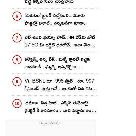
వచ్చి కల్సిన సీఎం చంద్రబాబు
'మకుటం' ట్రైలర్ వచ్చేసింది.. మూడు
పాత్రల్లో విశాల్.. దర్శకుడిగా కూడా..
భలే ఉంది భయ్యా ఫోన్.. ఈ రెడ్‌మి నోట్
17 5G మీ బడ్జెట్ ధరలోనే.. ఇలా కొంటే
ఇంకా తక్కువకే..!
కలెక్షన్స్ అన్ని ఫేక్.. మళ్ళీ క్లారిటీ ఇచ్చిన
నాగవంశీ.. ఫ్యాన్స్ ఇప్పటికైనా
గొడవపడటం ఆపుతారా?
Vi, BSNL రూ. 998 ప్లాన్ , రూ. 997
ప్రీపెయిడ్ ప్లాన్లు ఇవే.. ఇందులో ఏది బెటర్?
వ్యాలిడిటీ, డేటా బెనిఫిట్స్ ఒకటేనా?
'ధమాకా' పెద్ద హిట్.. సక్సెస్ ఈవెంట్లో
డైరెక్టర్ కి అవమానం.. బాధ పడ్డాను అంటూ
సంచలన కామెంట్స్..