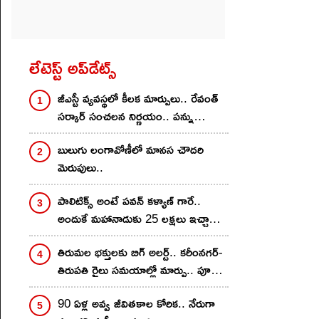
లేటెస్ట్ అప్‌డేట్స్
జీఎస్టీ వ్యవస్థలో కీలక మార్పులు.. రేవంత్
సర్కార్ సంచలన నిర్ణయం.. పన్ను
ఎగవేతదారులకు చెక్
బులుగు లంగావోణీలో మానస చౌదరి
మెరుపులు..
పాలిటిక్స్ అంటే పవన్ కళ్యాణ్ గారే..
అందుకే మహానాడుకు 25 లక్షలు ఇచ్చాను..
నాగవంశీ కామెంట్స్..
తిరుమల భక్తులకు బిగ్ అలర్ట్.. కరీంనగర్-
తిరుపతి రైలు సమయాల్లో మార్పు.. పూర్తి
డీటెయిల్స్ ఇవే
90 ఏళ్ల అవ్వ జీవితకాల కోరిక.. నేరుగా