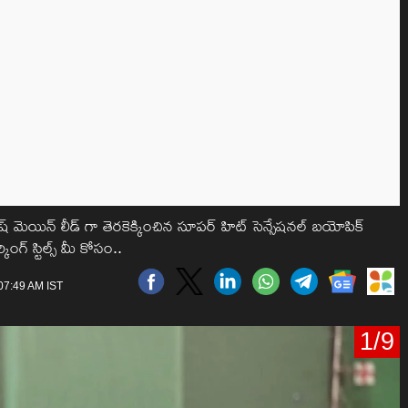
రేష్ మెయిన్ లీడ్ గా తెరకెక్కించిన సూపర్ హిట్ సెన్సేషనల్ బయోపిక్
ంగ్ స్టిల్స్ మీ కోసం..
 07:49 AM IST
1/9