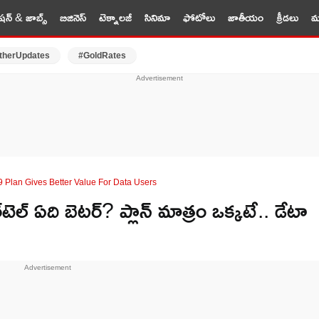
షన్ & జాబ్స్
బిజినెస్
టెక్నాలజీ
సినిమా
ఫోటోలు
జాతీయం
క్రీడలు
మర
therUpdates
#GoldRates
9 Plan Gives Better Value For Data Users
ెల్ ఏది బెటర్? ప్లాన్ మాత్రం ఒక్కటే.. డేటా