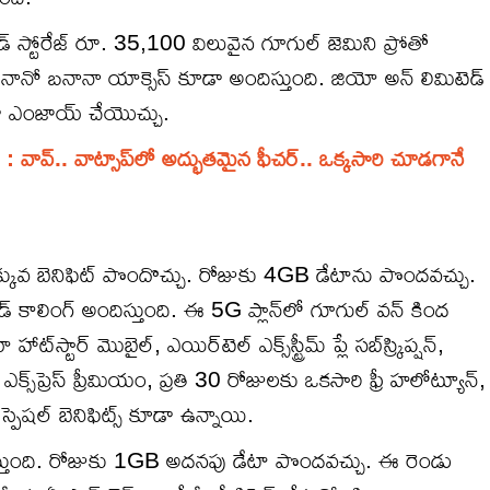
 స్టోరేజ్ రూ. 35,100 విలువైన గూగుల్ జెమిని ప్రోతో
ి నానో బనానా యాక్సెస్‌ కూడా అందిస్తుంది. జియో అన్ లిమిటెడ్
డా ఎంజాయ్ చేయొచ్చు.
్.. వాట్సాప్‌లో అద్భుతమైన ఫీచర్.. ఒక్కసారి చూడగానే
క్కువ బెనిఫిట్ పొందొచ్చు. రోజుకు 4GB డేటాను పొందవచ్చు.
 కాలింగ్‌ అందిస్తుంది. ఈ 5G ప్లాన్‌లో గూగుల్ వన్ కింద
్టార్ మొబైల్, ఎయిర్‌టెల్ ఎక్స్‌స్ట్రీమ్ ప్లే సబ్‌స్క్రిప్షన్,
్స్‌ప్రెస్ ప్రీమియం, ప్రతి 30 రోజులకు ఒకసారి ఫ్రీ హలోట్యూన్,
్పెషల్ బెనిఫిట్స్ కూడా ఉన్నాయి.
ిస్తుంది. రోజుకు 1GB అదనపు డేటా పొందవచ్చు. ఈ రెండు