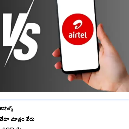
ిఫిట్స్
 డేటా మాత్రం వేరు