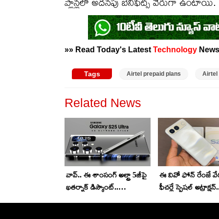
ప్లాన్లలో అదనపు బెనిఫిట్స్ వేరుగా ఉంటాయి. మ
»» Read Today's Latest
Technology
News
Tags
Airtel prepaid plans
Airte
Related News
వావ్.. ఈ శాంసంగ్ అల్ట్రా 5జీపై
ఈ వివో ఫోన్ రేంజే వేర
ఖతర్నాక్ డిస్కౌంట్..
ఫీచర్లే స్పెషల్ అట్రాక్షన్
అమెజాన్‌లో రూ. 40వేలు
ఎంతంటే?
తక్కువకే..