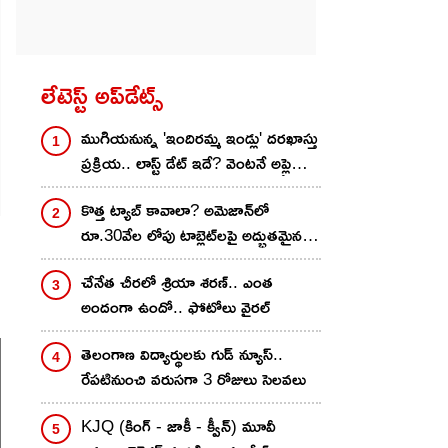
లేటెస్ట్ అప్‌డేట్స్
ముగియనున్న 'ఇందిరమ్మ ఇండ్లు' దరఖాస్తు
ప్రక్రియ.. లాస్ట్ డేట్ ఇదే? వెంటనే అప్లై
చేసుకోండి ఇలా!
కొత్త ట్యాబ్ కావాలా? అమెజాన్‌లో
రూ.30వేల లోపు టాబ్లెట్‌లపై అద్భుతమైన
డీల్స్.. మీ ఫేవరెట్ ఇదేనా?
చేనేత చీర‌లో శ్రియా శ‌ర‌ణ్‌.. ఎంత
అందంగా ఉందో.. ఫోటోలు వైర‌ల్
తెలంగాణ విద్యార్థులకు గుడ్ న్యూస్..
రేపటినుంచి వరుసగా 3 రోజులు సెలవలు
KJQ (కింగ్ - జాకీ - క్వీన్) మూవీ