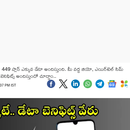
 449 ప్లాన్ ఎక్కువ డేటా అందిస్తుంది. మీ వద్ద జియో, ఎయిర్‌టెల్ సిమ్
బెనిఫిట్స్ అందిస్తుందో చూద్దాం..
:37 PM IST