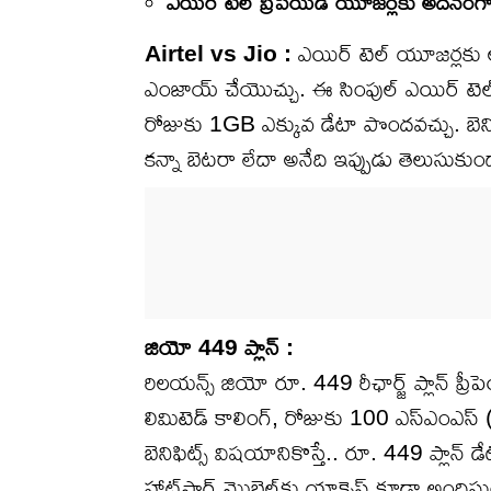
ఎయిర్ టెల్ ప్రీపెయిడ్ యూజర్లకు అదనం
Airtel vs Jio :
ఎయిర్ టెల్ యూజర్లకు అద
ఎంజాయ్ చేయొచ్చు. ఈ సింపుల్ ఎయిర్ టెల్ 
రోజుకు 1GB ఎక్కువ డేటా పొందవచ్చు. బెనిఫి
కన్నా బెటరా లేదా అనేది ఇప్పుడు తెలుసుకుం
జియో 449 ప్లాన్ :
రిలయన్స్ జియో రూ. 449 రీఛార్జ్ ప్లాన్ ప్
లిమిటెడ్ కాలింగ్, రోజుకు 100 ఎస్ఎంఎస్ (A
బెనిఫిట్స్ విషయానికొస్తే.. రూ. 449 ప్లాన్
హాట్‌స్టార్ మొబైల్‌కు యాక్సెస్‌ కూడా అందిస్త