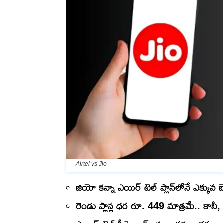
Airtel vs Jio
జియో కన్నా ఎయిర్ టెల్ ప్లాన్‌లోనే ఎక్కువ బెన
రెండు ప్లాన్ల ధర రూ. 449 మాత్రమే.. కానీ,