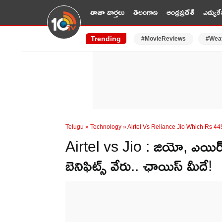
తాజా వార్తలు
తెలంగాణ
ఆంధ్రప్రదేశ్
ఎడ్యుకే
Trending
#MovieReviews
#Wea
Telugu
»
Technology
»
Airtel Vs Reliance Jio Which Rs 44
Airtel vs Jio : జియో, ఎయిర్‌ట
బెనిఫిట్స్ వేరు.. ఛాయిస్ మీదే!