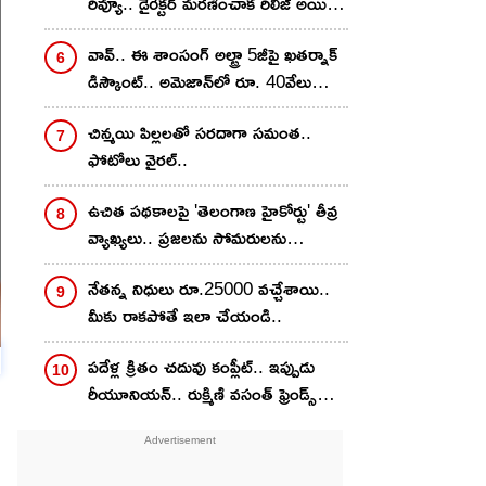
రివ్యూ.. డైరెక్టర్ మరణించాక రిలీజ్ అయిన
సినిమా..
వావ్.. ఈ శాంసంగ్ అల్ట్రా 5జీపై ఖతర్నాక్
డిస్కౌంట్.. అమెజాన్‌లో రూ. 40వేలు
తక్కువకే..
చిన్మ‌యి పిల్ల‌ల‌తో స‌ర‌దాగా సమంత‌..
ఫోటోలు వైర‌ల్..
ఉచిత పథకాలపై 'తెలంగాణ హైకోర్టు' తీవ్ర
వ్యాఖ్యలు.. ప్రజలను సోమరులను
చేస్తున్నారు.. ఇది చాలా ప్రమాదం
నేతన్న నిధులు రూ.25000 వచ్చేశాయి..
మీకు రాకపోతే ఇలా చేయండి..
ప‌దేళ్ల క్రితం చ‌దువు కంప్లీట్.. ఇప్పుడు
రీయూనియన్.. రుక్మిణి వసంత్ ఫ్రెండ్స్‌ను
చూశారా?