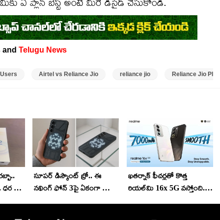
ీకు ఏ ప్లాన్ బెస్ట్ అంటే మీరే డిసైడ్ చేసుకోండి.
 and
Telugu News
l Users
Airtel vs Reliance Jio
reliance jio
Reliance Jio Pla
బ్బా..
సూపర్ డిస్కౌంట్ బ్రో.. ఈ
ఖతర్నాక్ ఫీచర్లతో కొత్త
.. ధర జస్ట్
నథింగ్ ఫోన్ 3పై ఏకంగా రూ.
రియల్‌మి 16x 5G వస్తోంది..
33వేలు తగ్గింపు.. అమెజాన్‌లో
7,000mAh బ్యాటరీ అదుర్స్,
ఇలా కొన్నారంటే?
లాంచ్ ఎప్పుడంటే?