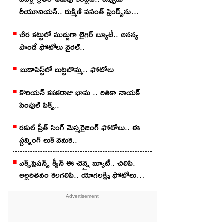
రీయూనియన్.. రుక్మిణి వసంత్ ఫ్రెండ్స్‌ను
చూశారా?
చీర క‌ట్టులో ముద్దుగా లైగ‌ర్ బ్యూటీ.. అన‌న్య
పాండే ఫోటోలు వైర‌ల్..
బుడాపెస్ట్‌లో బుట్టబొమ్మ‌.. ఫోటోలు
కొరియన్‌ కనకరాజు భామ .. రితికా నాయ‌క్
సింపుల్ పిక్స్‌..
ర‌కుల్ ప్రీత్ సింగ్ మెస్మ‌రైజింగ్ ఫోటోలు.. ఈ
స్ట‌న్నింగ్ లుక్ వెనుక‌..
ఎక్స్‌ప్రెష‌న్స్ క్వీన్ ఈ చెన్నై బ్యూటీ.. చిలిపి,
అల్ల‌రిత‌నం క‌ల‌గ‌లిపి.. యోగలక్ష్మి ఫోటోలు
వైర‌ల్‌..