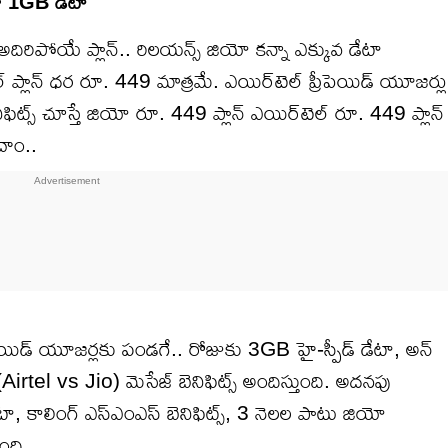
గా 1GB డేటా
ిరిపోయే ప్లాన్.. రిలయన్స్ జియో కన్నా ఎక్కువ డేటా
ప్లాన్ ధర రూ. 449 మాత్రమే. ఎయిర్‌టెల్ ప్రీపెయిడ్ యూజర్లు
ట్స్ చూస్తే జియో రూ. 449 ప్లాన్ ఎయిర్‌టెల్ రూ. 449 ప్లాన్
దాం..
రీపెయిడ్ యూజర్లకు పండగే.. రోజుకు 3GB హై-స్పీడ్ డేటా, అన్
irtel vs Jio) మెసేజ్ బెనిఫిట్స్ అందిస్తుంది. అదనపు
 డేటా, కాలింగ్ ఎస్ఎంఎస్ బెనిఫిట్స్, 3 నెలల పాటు జియో
ుంది.