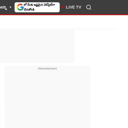
ిన్ని
LIVE TV
10TV సెలెక్ట్ చేసుకోండి