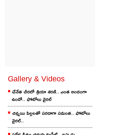
Gallery & Videos
చేనేత చీర‌లో శ్రియా శ‌ర‌ణ్‌.. ఎంత అందంగా
ఉందో.. ఫోటోలు వైర‌ల్
చిన్మ‌యి పిల్ల‌ల‌తో స‌ర‌దాగా సమంత‌.. ఫోటోలు
వైర‌ల్..
ప‌దేళ్ల క్రితం చ‌దువు కంప్లీట్.. ఇప్పుడు