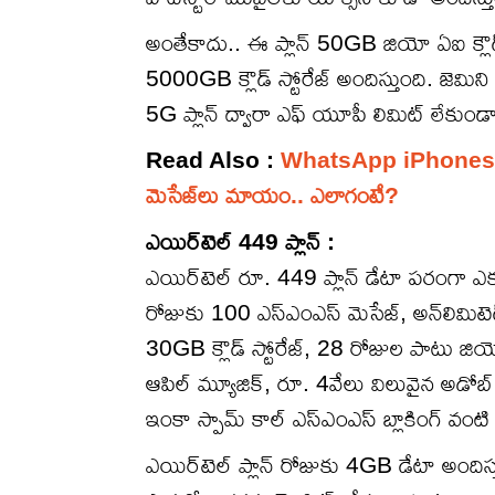
అంతేకాదు.. ఈ ప్లాన్ 50GB జియో ఏఐ క్లౌడ్
5000GB క్లౌడ్ స్టోరేజ్ అందిస్తుంది. జెమిన
5G ప్లాన్ ద్వారా ఎఫ్ యూపీ లిమిట్ లేకుం
Read Also :
WhatsApp iPhones : వావ
మెసేజ్‌లు మాయం.. ఎలాగంటే?
ఎయిర్‌టెల్ 449 ప్లాన్ :
ఎయిర్‌టెల్ రూ. 449 ప్లాన్ డేటా పరంగా ఎ
రోజుకు 100 ఎస్ఎంఎస్ మెసేజ్, అన్‌లిమిటెడ్
30GB క్లౌడ్ స్టోరేజ్, 28 రోజుల పాటు జియో హాట్‌స
ఆపిల్ మ్యూజిక్, రూ. 4వేలు విలువైన అడోబ్ ఎక
ఇంకా స్పామ్ కాల్ ఎస్ఎంఎస్ బ్లాకింగ్ వంటి స
ఎయిర్‌టెల్ ప్లాన్ రోజుకు 4GB డేటా అంద