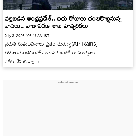
చల్లబడిన ఆంధ్రప్రదేశ్.. ఐదు రోజులు దంచికొట్టనున్న
వానలు.. వాతావరణ శాఖ హెచ్చరికలు
July 3, 2026 / 06:46 AM IST
నైరుతి రుతుపవనాలు సైతం చురుగ్గా(AP Rains)
కదులుతుండటంతో వాతావరణంలో ఈ మార్పులు
చోటుచేసుకున్నాయి.