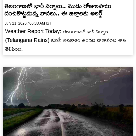
తెలంగాణలో భారీ వర్షాలు.. ముడు రోజులపాటు
దంచికొట్టనున్న వానలు.. ఈ జిల్లాలకు అలర్ట్
July 21, 2026 / 06:33 AM IST
Weather Report Today: తెలంగాణలో భారీ వర్షాలు
(Telangana Rains) కురిసే అవకాశం ఉందని వాతావరణ శాఖ
తెలిపింది.