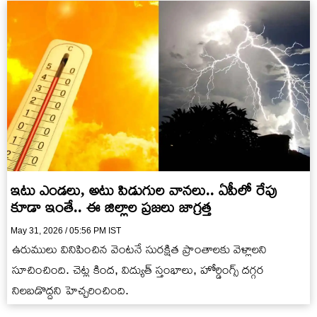
ఇటు ఎండలు, అటు పిడుగుల వానలు.. ఏపీలో రేపు
కూడా ఇంతే.. ఈ జిల్లాల ప్రజలు జాగ్రత్త
May 31, 2026 / 05:56 PM IST
ఉరుములు వినిపించిన వెంటనే సురక్షిత ప్రాంతాలకు వెళ్లాలని
సూచించింది. చెట్ల కింద, విద్యుత్ స్తంభాలు, హోర్డింగ్స్ దగ్గర
నిలబడొద్దని హెచ్చరించింది.