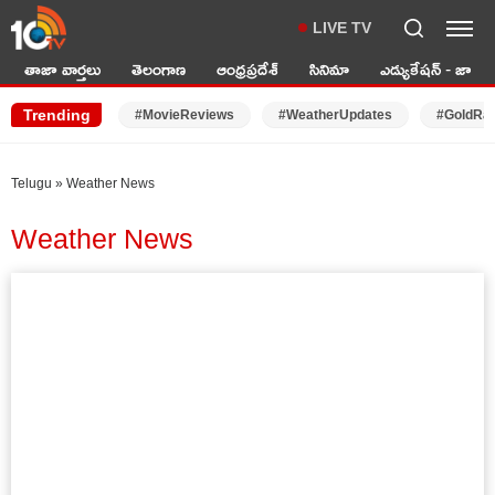
LIVE TV
తాజా వార్తలు
తెలంగాణ
ఆంధ్రప్రదేశ్
సినిమా
ఎడ్యుకేషన్ - జాబ్స్
Trending
#MovieReviews
#WeatherUpdates
#GoldRa
Telugu
»
Weather News
Weather News