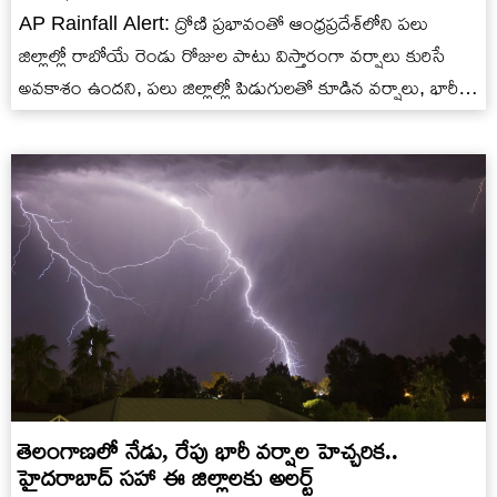
AP Rainfall Alert: ద్రోణి ప్రభావంతో ఆంధ్రప్రదేశ్‌లోని పలు
జిల్లాల్లో రాబోయే రెండు రోజుల పాటు విస్తారంగా వర్షాలు కురిసే
అవకాశం ఉందని, పలు జిల్లాల్లో పిడుగులతో కూడిన వర్షాలు, భారీ
ఈదురుగాలులు వీచే అవకాశం ఉందని ఏపీ విపత్తుల నిర్వహణ సంస్థ
పేర్కొంది.
తెలంగాణలో నేడు, రేపు భారీ వర్షాల హెచ్చరిక..
హైదరాబాద్ సహా ఈ జిల్లాలకు అలర్ట్