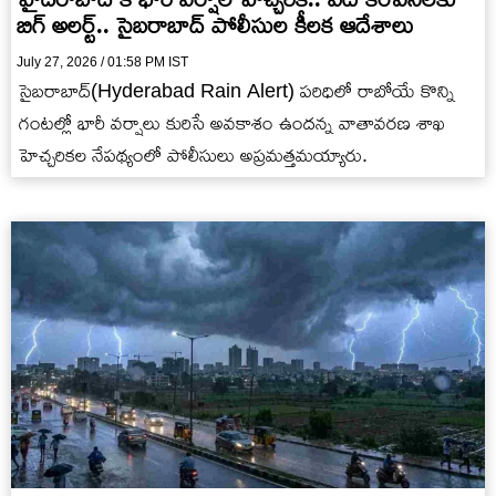
బిగ్ అలర్ట్.. సైబరాబాద్ పోలీసుల కీలక ఆదేశాలు
July 27, 2026 / 01:58 PM IST
సైబరాబాద్(Hyderabad Rain Alert) పరిధిలో రాబోయే కొన్ని
గంటల్లో భారీ వర్షాలు కురిసే అవకాశం ఉందన్న వాతావరణ శాఖ
హెచ్చరికల నేపథ్యంలో పోలీసులు అప్రమత్తమయ్యారు.