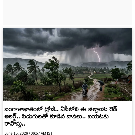
బంగాళాఖాతంలో ద్రోణి.. ఏపీలోని ఈ జిల్లాలకు రెడ్‌
అలర్ట్.. పిడుగులతో కూడిన వానలు.. బయటకు
రావొద్దు..
June 15, 2026 / 06:57 AM IST