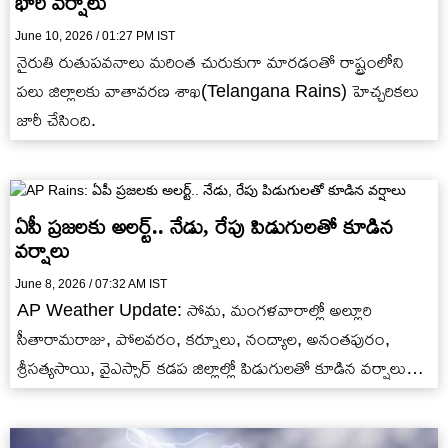
భారీ వర్షాలు
June 10, 2026 / 01:27 PM IST
నైరుతి రుతుపవనాలు మరింత చురుకుగా మారడంతో రాష్ట్రంలోని
పలు జిల్లాలకు వాతావరణ శాఖ(Telangana Rains) హెచ్చరికలు
జారీ చేసింది.
ఏపీ ప్రజలకు అలర్ట్.. నేడు, రేపు పిడుగులతో కూడిన
వర్షాలు
June 8, 2026 / 07:32 AM IST
AP Weather Update: సోమ, మంగళవారాల్లో అల్లూరి
సీతారామరాజు, పోలవరం, కర్నూలు, నంద్యాల, అనంతపురం,
శ్రీసత్యసాయి, వైఎస్సార్ కడప జిల్లాల్లో పిడుగులతో కూడిన వర్షాలు
(Ap Rains) కురిసే అవకాశం ఉంది.