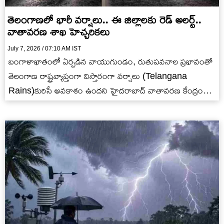
తెలంగాణలో భారీ వర్షాలు.. ఈ జిల్లాలకు రెడ్ అలర్ట్..
వాతావరణ శాఖ హెచ్చరికలు
July 7, 2026 / 07:10 AM IST
బంగాళాఖాతంలో ఏర్పడిన వాయుగుండం, రుతుపవనాల ప్రభావంతో
తెలంగాణ రాష్ట్రవ్యాప్తంగా విస్తారంగా వర్షాలు (Telangana
Rains)కురిసే అవకాశం ఉందని హైదరాబాద్ వాతావరణ కేంద్రం
హెచ్చరించింది.