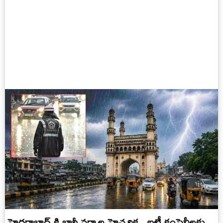
హైదరాబాద్ కి భారీ వర్షాల హెచ్చరిక.. ఐటీ కంపెనీలకు