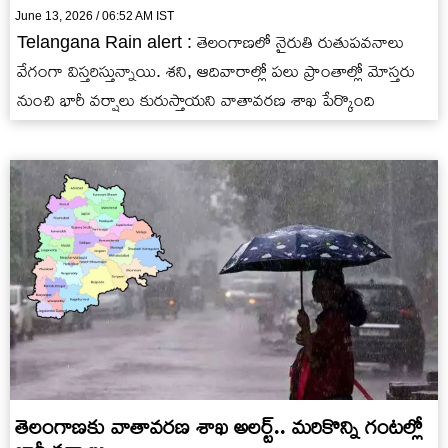
June 13, 2026 / 06:52 AM IST
Telangana Rain alert : తెలంగాణలో నైరుతి రుతుపవనాలు
వేగంగా విస్తరిస్తున్నాయి. శని, ఆదివారాల్లో పలు ప్రాంతాల్లో మోస్తరు
నుంచి భారీ వర్షాలు కురుస్తాయని వాతావరణ శాఖ పేర్కొంది
తెలంగాణకు వాతావరణ శాఖ అలర్ట్.. మరికొన్ని గంటల్లో