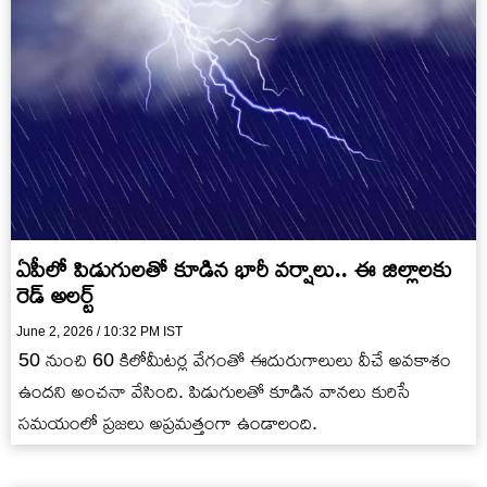
ఏపీలో పిడుగులతో కూడిన భారీ వర్షాలు.. ఈ జిల్లాలకు
రెడ్ అలర్ట్
June 2, 2026 / 10:32 PM IST
50 నుంచి 60 కిలోమీటర్ల వేగంతో ఈదురుగాలులు వీచే అవకాశం
ఉందని అంచనా వేసింది. పిడుగులతో కూడిన వానలు కురిసే
సమయంలో ప్రజలు అప్రమత్తంగా ఉండాలంది.